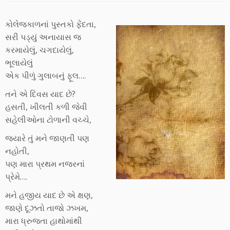
કોલેજકાળનાં પુસ્તકો ફેંદતા,
સરી પડ્યું અનાયાસ જ
કરમાયેલું, ચગદાયેલું,
ભૂલાયેલું
એક પીળું ગુલાબનું ફૂલ….
તને એ દિવસ યાદ છે?
હસતી, ખીલતી કળી જેવી
સહેલીઓના ટોળાની વચ્ચે,
જ્યારે તું મને જાણતી પણ
નહોતી,
પણ મારા પ્રથમ નજરનાં
પ્રેમે….
મને હજીય યાદ છે એ ક્ષણ,
જાણે દૂઝતો તાજો ઝખમ,
મારા ધ્રુજતા હાથોમાંથી