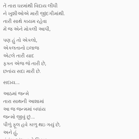
તેં તારા ઘરમાંથી વિદાય લીધી
ને ખુશીઓએ મારી જીંદગીમાંથી.
તારી સાથે કાયમ રહેવા
મેં જ એને મોકલી આપી,
પણ હું તો એકલો,
એકલતાનો ઇલાજ
એટલે તારી યાદ
ફક્ત એજ જે તારી છે,
છતાંય સદા મારી છે.
સદાય….
આઠમાં જન્મે
તારા સાથની આશામાં
આ જ જન્મમાં બધાંય
જન્મો જીવું છું….
પીળું ફૂલ હવે કાળુ થઇ ગયું છે,
અને હું,