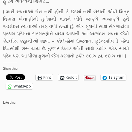
હું રંગ અંધત્વનો શિકાર….
( મારી રચનાઓ ગેય નથી હોતી કે છંદમાં નથી બેસતી એવી મિત્ર
વિકાસ બેલાણીની હંમેશની વાતને લીધે જાણ્યે અજાણ્યે હવે
અછાંદસ રચનાઓ તરફ વળી રહ્યો છું. એક ફૂલની સાથે સંકળાયેલા
પ્રથમ પ્રેમના સંસ્મરણોને વાચા આપતી આ અછાંદસ રચના જેવી
કેટલીય કહાનીઓ શાળા – કોલેજોમાં ઉજવાતા ફ્રેન્ડશીપ ડે જેવા
દિવસોથી શરૂ થાય છે. હજાર દેખાડાઓની સાથે ક્યાંક એક સાચો
પ્રેમ પણ આ પીળા ફૂલની જેમ કરમાતો હશે? કદાચ હા, કદાચ ના ! )
Share this:
Print
Reddit
Telegram
WhatsApp
Like this: