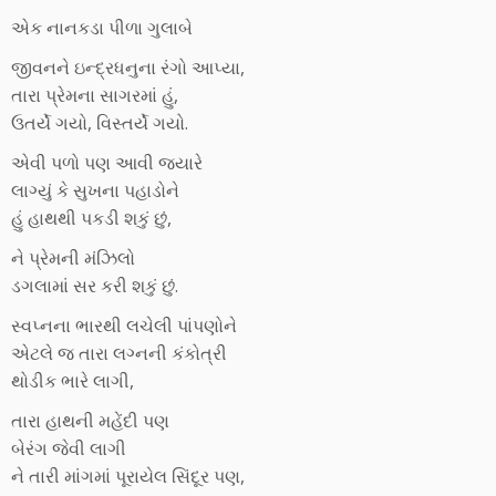
એક નાનકડા પીળા ગુલાબે
જીવનને ઇન્દ્રધનુના રંગો આપ્યા,
તારા પ્રેમના સાગરમાં હું,
ઉતર્યે ગયો, વિસ્તર્યે ગયો.
એવી પળો પણ આવી જ્યારે
લાગ્યું કે સુખના પહાડોને
હું હાથથી પકડી શકું છું,
ને પ્રેમની મંઝિલો
ડગલામાં સર કરી શકું છું.
સ્વપ્નના ભારથી લચેલી પાંપણોને
એટલે જ તારા લગ્નની કંકોત્રી
થોડીક ભારે લાગી,
તારા હાથની મહેંદી પણ
બેરંગ જેવી લાગી
ને તારી માંગમાં પૂરાયેલ સિંદૂર પણ,