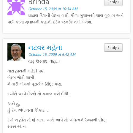
Brinda
Reply
↓
October 15, 2009 at 10:34 AM
ઘાયલ દિલની વેદના ગમી. પીળા ગુલાબથી લાલ ગુલાબ અને
પછી કાળા ગુલાબની કહાની દરેક જનરેશનમાં મળશે.
નટવર મહેતા
Reply
↓
October 15, 2009 at 5:42 AM
વાહ ઉસ્તાદ. વાહ…!
તારા હાથની મહેંદી પણ
બેરંગ જેવી લાગી
ને તારી માંગમાં પૂરાયેલ સિંદૂર પણ,
રચીને આપે છેલ્લે તો કમાલ કરી દીધી…
અને હું,
હું રંગ અંધત્વનો શિકાર….
રંગો ન હોત તો શું થાત.. અને આપે તો અંધત્વને ઉજાળી દીધું..
સરસ રચના.