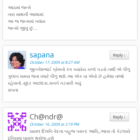
આઠમાં જન્મે
તારા સાથની આશામાં
આ જ જન્મમાં બધાંય
જન્મો જીવું છું….
sapana
Reply
↓
October 17, 2009 at 8:27 AM
જીગ્નેશભાઈ પ્રેમનો રંગ ક્યારેય કાળૉ પડતો નથી એ પીળુ
ગુલાબ સમય જતા વધારે પીળુ થશે..આ એક ઘા એવો છે હમેશા તાજો
રહેવાનો..સુંદર અછાંદસ..મનને તડપાવી ગયું.
સપના
Ch@ndr@
Reply
↓
October 16, 2009 at 2:19 PM
ઘાયલ દિલનિ વેદના બહુજ પસન્દ આવિ,,આવા તો કેટલાયે
દુનિયમા ઘાયલ થયેલા હશે