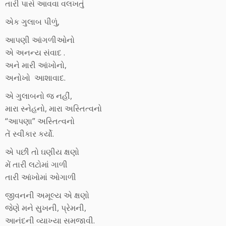
તારી પાસે આવવા વલખતું
એક ગુલાબ પીળું,
આપણી આંગળીઓનો
એ અનન્ય સંવાદ .
અને મારી આંખોનો,
અનોખો આશાવાદ.
એ ગુલાબનો જ નહીં,
મારા સ્નેહનો, મારા અસ્તિત્વનો
“આપણા” અસ્તિત્વનો
તેં સ્વીકાર કર્યો.
એ પછી તો ઘણીય ક્ષણો
મેં તારી લટોમાં ગાળી
તારી આંખોમાં ઓગાળી
જીવનની અમૂલ્ય એ ક્ષણો
જેણે મને સુખની, પ્રેમની,
આનંદની વ્યાખ્યા સમજાવી.