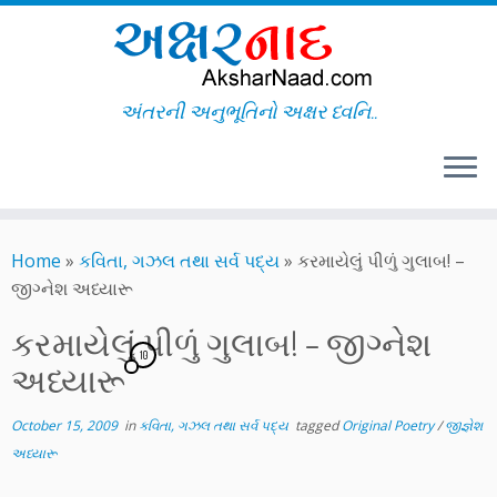
અંતરની અનુભૂતિનો અક્ષર ધ્વનિ..
Skip
to
Home
»
કવિતા, ગઝલ તથા સર્વ પદ્ય
»
કરમાયેલું પીળું ગુલાબ! –
content
જીગ્નેશ અધ્યારૂ
કરમાયેલું પીળું ગુલાબ! – જીગ્નેશ
10
અધ્યારૂ
October 15, 2009
in
કવિતા, ગઝલ તથા સર્વ પદ્ય
tagged
Original Poetry
/
જીજ્ઞેશ
અધ્યારૂ