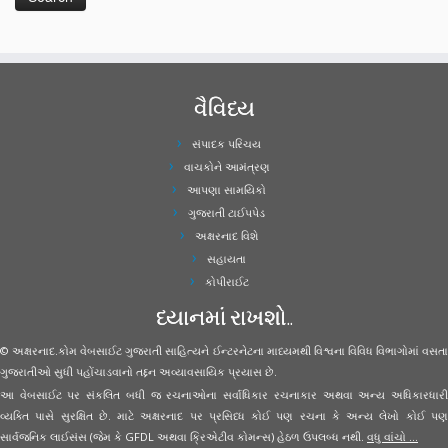
વૈવિધ્ય
સંપાદક પરિચય
વાચકોને આમંત્રણ
આપણા સામયિકો
ગુજરાતી ટાઈપપેડ
અક્ષરનાદ વિશે
સહાયતા
કોપીરાઈટ
ધ્યાનમાં રાખશો..
© અક્ષરનાદ.કોમ વેબસાઈટ ગુજરાતી સાહિત્યને ઈન્ટરનેટના માધ્યમથી વિશ્વના વિવિધ વિભાગોમાં વસતા
ગુજરાતીઓ સુધી પહોંચાડવાનો તદ્દન અવ્યાવસાયિક પ્રયાસ છે.
આ વેબસાઈટ પર સંકલિત બધી જ રચનાઓના સર્વાધિકાર રચનાકાર અથવા અન્ય અધિકારધારી
વ્યક્તિ પાસે સુરક્ષિત છે. માટે અક્ષરનાદ પર પ્રસિધ્ધ કોઈ પણ રચના કે અન્ય લેખો કોઈ પણ
સાર્વજનિક લાઈસંસ (જેમ કે GFDL અથવા ક્રિએટીવ કોમન્સ) હેઠળ ઉપલબ્ધ નથી.
વધુ વાંચો ...