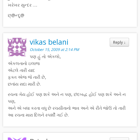
ખરેખર સુન્દર ….
છ્@ન્દ્ર્@
vikas belani
Reply
↓
October 15, 2009 at 2:14 PM
પણ હું તો એકલો,
એકલતાનો ઇલાજ
એટલે તારી યાદ
ફક્ત એજ જે તારી છે,
છતાંય સદા મારી છે.
રચના ગેય હોઈ પણ શકે અને ન પણ, છંદબદ્ધ હોઈ પણ શકે અને ન
પણ,
અને એ બધા કરતા વધુ છે રચયીતાનો ભાવ અને એ રીતે જોઉં તો તારી
આ રચના મારા દિલને સ્પર્શી ગઈ છે.