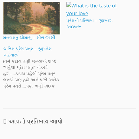
પ્રેમની પરિભાષા – જીગ્નેશ
અધ્યારૂ
મનગમતું ચોમાસું – મીરા જોશી
અંતિમ પ્રેમ પત્ર – જીગ્નેશ
અધ્યારૂ
(તમે કદાચ ઘણી જગ્યાએ શબ્દ
"પહેલો પ્રેમ પત્ર" વાંચ્યો
હશે......કદાચ પહેલો પ્રેમ પત્ર
લખ્યો પણ હશે અને પછી અનેક
પ્રેમ પત્રો.....પણ અહીં કાંઈક
ડીફરન્ટ છે. આ છે એક અંતિમ
પ્રેમ પત્ર. માતાપિતાની
ઈચ્છાઓને માન આપી પોતાના
પ્રેમનું બલીદાન કરી રહેલા એક
પ્રેમીનો એની પ્રેમીકાને અંતિમ
આપનો પ્રતિભાવ આપો....
પત્ર. આ પ્રેમ પત્ર મારા
હ્રદયની…