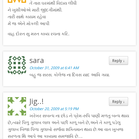
તેં તારા ઘરમાંથી વિદાય લીધી
ને ખુશીઓએ મારી જીંદગીમાંથી.
તારી સાથે કાયમ રહેવા
મેં જ એને મોકલી આપી
વાહ દોસ્ત સુ મસ્ત કાવ્ય રચના કરિ..
sara
Reply
↓
October 31, 2009 at 6:41 AM
બહુ જ સરસ. કોલેજ ના દિવસ યાદ આવિ ગયા.
Jig..!
Reply
↓
October 20, 2009 at 5:19 PM
ખરેખર સબન્ધ ના છોડ ને પ્રેમ-રુપિ પાણી મળતુ બન્ધ થાય
છે,ત્યારે પિળુ ગુલાબ લાલ અને પછી કાળૂ બને છે,અને તે કાળૂ પડેલુ
ગુલાબ બિજા પિળા ગુલાબો સર્જવા શક્તિમાન થાય છે.આ વાત ખુબજ
સરળતા થિ આપે આ કાવ્યમા સમજાવિ છે….