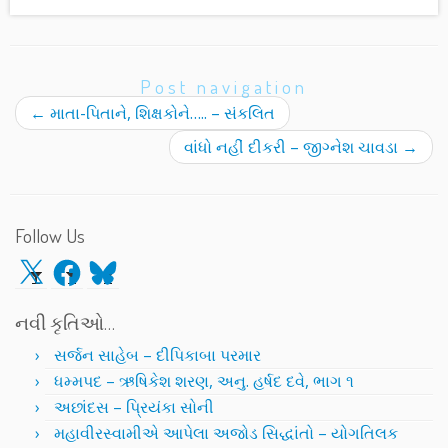
Post navigation
←
માતા-પિતાને, શિક્ષકોને….. – સંકલિત
વાંધો નહીં દીકરી – જીગ્નેશ ચાવડા
→
Follow Us
X
Facebook
Bluesky
નવી કૃતિઓ…
સર્જન સાહેબ – દીપિકાબા પરમાર
ધમ્મપદ – ઋષિકેશ શરણ, અનુ. હર્ષદ દવે, ભાગ ૧
અછાંદસ – પ્રિયંકા સોની
મહાવીરસ્વામીએ આપેલા અજોડ સિદ્ધાંતો – યોગતિલક