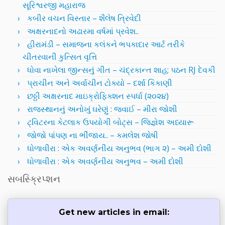
સૂરિશ્વરજી મહારાજ
કબીર વચન વિસ્તાર – શૈલેષ ત્રિવેદી
અક્ષરનાદનો અઢારમા વર્ષમાં પ્રવેશ..
હીરામંડી – સમાજના કલંકને ભપકાદાર આર્ટ તરીકે
ચીતરવાની કુત્સિત વૃત્તિ
ધોવા નાખેલા જીન્સનું ગીત – ચંદ્રકાન્ત શાહ; પઠન RJ દેવકી
પ્રાચીન અને અર્વાચીન ટોક્યો – દર્શા કિકાણી
છઠ્ઠી અક્ષરનાદ માઇક્રોફિક્શન સ્પર્ધા (૨૦૨૪)
રાજસ્થાનનું અનોખું ઘરેણું : જવાઈ – મીરા જોશી
ટ્વિટરના કેટલાક ઉપયોગી બોટ્સ – જિજ્ઞેશ અધ્યારૂ
જોજો પાંપણ ના ભીંજાય.. – કમલેશ જોષી
ધોળાવીરા : એક અવર્ણનીય અનુભવ (ભાગ ૨) – અમી દોશી
ધોળાવીરા : એક અવર્ણનીય અનુભવ – અમી દોશી
સબસ્ક્રિપ્શન
Get new articles in email: