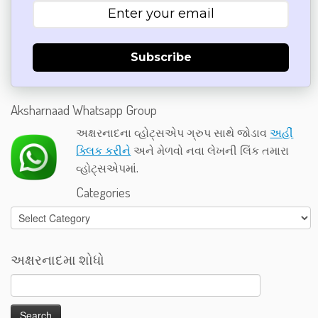
Subscribe
Aksharnaad Whatsapp Group
અક્ષરનાદના વ્હોટ્સએપ ગ્રુપ સાથે જોડાવ
અહીં
ક્લિક કરીને
અને મેળવો નવા લેખની લિંક તમારા
વ્હોટ્સએપમાં.
Categories
Categories
અક્ષરનાદમા શોધો