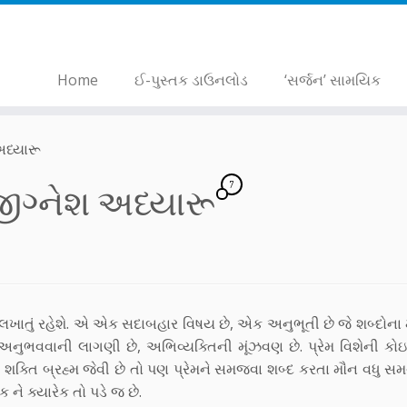
Home
ઈ-પુસ્તક ડાઉનલોડ
‘સર્જન’ સામયિક
અધ્યારૂ
7
જીગ્નેશ અધ્યારૂ
 લખાતું રહેશે. એ એક સદાબહાર વિષય છે, એક અનુભૂતી છે જે શબ્દોના
ુભવવાની લાગણી છે, અભિવ્યક્તિની મૂંઝવણ છે. પ્રેમ વિશેની કો
ની શક્તિ બ્રહ્મ જેવી છે તો પણ પ્રેમને સમજવા શબ્દ કરતા મૌન વધુ સમ
 ને ક્યારેક તો પડે જ છે.