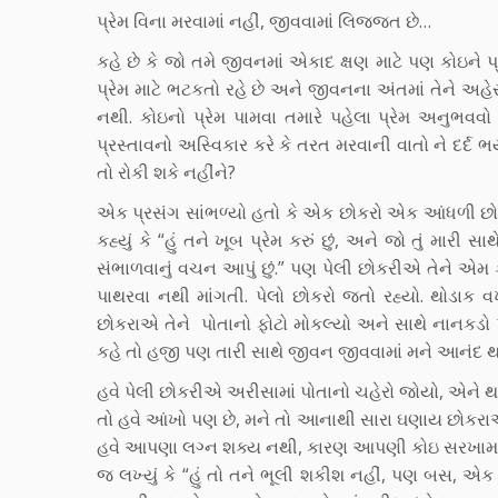
પ્રેમ વિના મરવામાં નહીં, જીવવામાં લિજ્જત છે…
કહે છે કે જો તમે જીવનમાં એકાદ ક્ષણ માટે પણ કોઇન
પ્રેમ માટે ભટકતો રહે છે અને જીવનના અંતમાં તેને અહેસ
નથી. કોઇનો પ્રેમ પામવા તમારે પહેલા પ્રેમ અનુભવવો 
પ્રસ્તાવનો અસ્વિકાર કરે કે તરત મરવાની વાતો ને દર્દ ભ
તો રોકી શકે નહીંને?
એક પ્રસંગ સાંભળ્યો હતો કે એક છોકરો એક આંધળી છોકરીન
કહ્યું કે “હું તને ખૂબ પ્રેમ કરું છું, અને જો તું મ
સંભાળવાનું વચન આપું છું.” પણ પેલી છોકરીએ તેને એમ ક
પાથરવા નથી માંગતી. પેલો છોકરો જતો રહ્યો. થોડાક 
છોકરાએ તેને પોતાનો ફોટો મોકલ્યો અને સાથે નાનકડો પત્ર
કહે તો હજી પણ તારી સાથે જીવન જીવવામાં મને આનંદ થ
હવે પેલી છોકરીએ અરીસામાં પોતાનો ચહેરો જોયો, એને થયું
તો હવે આંખો પણ છે, મને તો આનાથી સારા ઘણાય છોકરાઓ મળ
હવે આપણા લગ્ન શક્ય નથી, કારણ આપણી કોઇ સરખામણી 
જ લખ્યું કે “હું તો તને ભૂલી શકીશ નહીં, પણ બસ, એક 