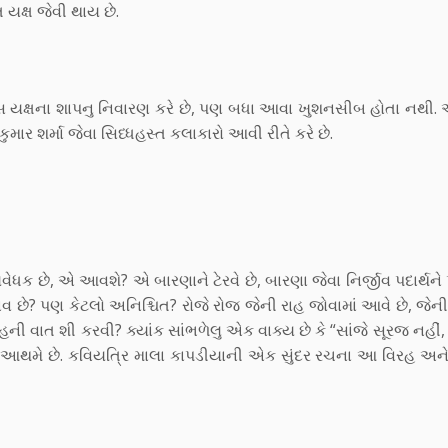
યક્ષ જેવી થાય છે.
સ યક્ષના શાપનુ નિવારણ કરે છે, પણ બધા આવા ખુશનસીબ હોતા નથી. 
માર શર્મા જેવા સિધ્ધહસ્ત કલાકારો આવી રીતે કરે છે.
રદયવેધક છે, એ આવશે? એ બારણાને ટેરવે છે, બારણા જેવા નિર્જીવ પદાર્થ
 ભાવ છે? પણ કેટલો અનિશ્ચિત? રોજે રોજ જેની રાહ જોવામાં આવે છે, જેન
 વાત શી કરવી? ક્યાંક સાંભળેલુ એક વાક્ય છે કે “સાંજે સૂરજ નહીં, 
ે આથમે છે. કવિયત્રિ માલા કાપડીયાની એક સુંદર રચના આ વિરહ અને