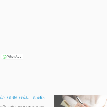
WhatsApp
્ટોલ કઈ રીતે કરશો?.. – ડૉ. હાર્દિક
 યાજ્ઞિક લાંબા સમય બાદ અક્ષરનાદ