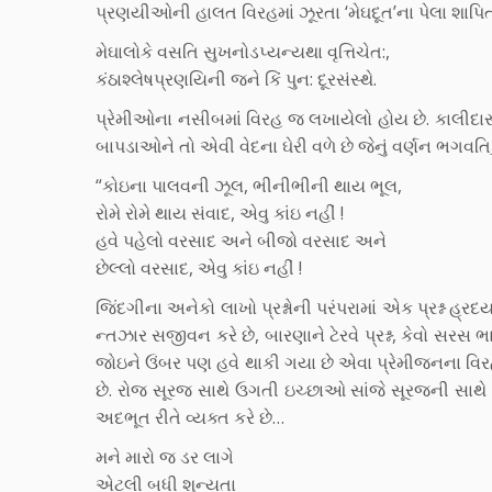
પ્રણયીઓની હાલત વિરહમાં ઝૂરતા ‘મેઘદૂત’ના પેલા શાપિત 
મેઘાલોકે વસતિ સુખનોડપ્યન્યથા વૃત્તિચેત:,
કંઠાશ્લેષપ્રણયિની જને કિં પુન: દૂરસંસ્થે.
પ્રેમીઓના નસીબમાં વિરહ જ લખાયેલો હોય છે. કાલીદા
બાપડાઓને તો એવી વેદના ઘેરી વળે છે જેનું વર્ણન ભગવતિકુ
“કોઇના પાલવની ઝૂલ, ભીનીભીની થાય ભૂલ,
રોમે રોમે થાય સંવાદ, એવુ કાંઇ નહીં !
હવે પહેલો વરસાદ અને બીજો વરસાદ અને
છેલ્લો વરસાદ, એવુ કાંઇ નહીં !
જિંદગીના અનેકો લાખો પ્રશ્નોની પરંપરામાં એક પ્રશ્ન હ્
ન્તઝાર સજીવન કરે છે, બારણાને ટેરવે પ્રશ્ન, કેવો સરસ
જોઇને ઉંબર પણ હવે થાકી ગયા છે એવા પ્રેમીજનના વિરહની
છે. રોજ સૂરજ સાથે ઉગતી ઇચ્છાઓ સાંજે સૂરજની સાથ
અદભૂત રીતે વ્યક્ત કરે છે…
મને મારો જ ડર લાગે
એટલી બધી શૂન્યતા