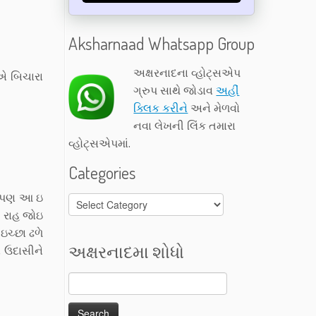
Aksharnaad Whatsapp Group
અક્ષરનાદના વ્હોટ્સએપ
એ બિચારા
ગ્રુપ સાથે જોડાવ
અહીં
ક્લિક કરીને
અને મેળવો
નવા લેખની લિંક તમારા
વ્હોટ્સએપમાં.
Categories
ને પણ આ ઇ
Categories
ી રાહ જોઇ
ઇચ્છા ઢળે
અક્ષરનાદમા શોધો
 ઉદાસીને