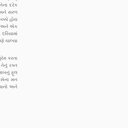
તેના દરેક
 અને સરળ
બક્કો હોય
રા અને એક
 દરિયામાં
ણે ચાલ્યા
પ્રેમ કરતા
ેનું રક્ત
લાબનું ફૂલ
ન્નેના મન
લવાનો અને
…