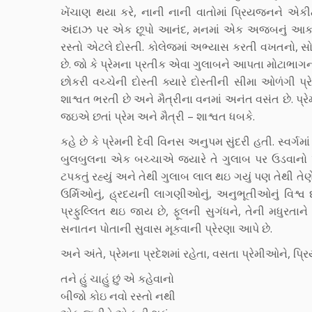
ખેંચાણ થયા કરે, નાની નાની વાતોમાં પ્રિયજનને એકી
અંદાઝ પર એક છૂપો આનંદ, મનમાં એક અજબનું આકર્ષણ
રસ્તો એટલે દોસ્તી. કોલેજમાં અભ્યાસ કરતી વખતનો, સ
છે. જો કે પ્રેમના પ્રતીક એવા ગુલાબને આપતા મોટાભાગ
છોકરી વચ્ચેની દોસ્તી ક્યારે દોસ્તીની સીમા ઓળંગી પ્ર
શાશ્વત ભરતી છે અને મૈત્રીના વનમાં અનંત વસંત છે. પ્ર
જઇએ છતાં પ્રેમ અને મૈત્રી – શાશ્વત ધબકે.
કહે છે કે પ્રેમની દેવી વિનસ અનુપમ સુંદરી હતી. સ્વર્ગમાં 
બુલબુલના એક બચ્ચાએ જ્યારે તે ગુલાબ પર ઉડવાનો પ્રયત
ટપકતું રહ્યું અને તેથી ગુલાબ લાલ થઇ ગયું પણ તેથી તેણે 
ઉર્મિઓનું, હ્રદયની લાગણીઓનું, અનુભૂતીઓનું વિશ્વ દર
પ્રફુલ્લિત થઇ જાય છે, ફૂલની સુગંધને, તેની મધુરતા
સનાતન પોતાની સુવાસ મૂકવાની પ્રેરણા આપે છે.
અને અંતે, પ્રેમના પ્રદેશમાં રહેતા, વસતા પ્રેમીઓને, પ્રિય 
તને હું ચાહું છું એ કહેવાનો
બીજો કોઇ નવો રસ્તો નથી