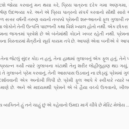
ટશે જોયા કરવાનું મન થયા કરે, પ્રિય પાત્રના દરેક ગમા અણગમા, 
 ઉદભવ્યા કરે. અને એ પ્રિય પાત્રનો સંપર્ક કરવાનો સૌથી સારો
ોળ સત્તર વર્ષની તરુણ વયનો તબક્કો પ્રેમની શરૂઆતનો ફૂલ ગુલાબી ત
ના લોકોને તેની ઉત્પત્તિ પાછળની કથા વિશે ખ્યાલ હોતો નથી. એક છોક
ેમના જગતમાં પ્રવેશે છે એ બંનેમાંથી કોઇને ખબર રહેતી નથી. પ્રેમના
ેમના વિસ્તારમાં મૈત્રીનો સૂર્ય કાયમ તપે છે. આપણે એવા બનીએ કે આપ
તેના જેટલું સુંદર કોઇ ન હતું, તેના હાથમાં ગુલાબનું એક ફૂલ હતું, તેને 
્ન કર્યો ત્યારે ગુલાબના કાંટાથી તેનુ શરીર લોહીલુહાણ થઇ ગયું, ત
તે ગુલાબને પ્રેમ કરવાનું, તેની આસપાસ ઉડવાનું ના છોડ્યું. પ્રેમમાં ગુ
્શાવવાની એક અનોખી લિપી છે. પ્રેમી ફૂલ આપે કે સ્વીકારે ત્યારે બ
ને માણે છે. અને એ માધ્યમથી પ્રેમને એ બે હૈયા વચ્ચે ઉગવાનો, ખી
વ્યક્તિને હું તને ચાહું છું એ કહેવાનો ઉમદા માર્ગ ચીંધે છે મેરિટ મેલોય 