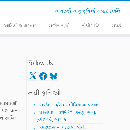
અંતરની અનુભૂતિનો અક્ષર ધ્વનિ..
ઑડિયો અક્ષરનાદ
સર્જક સૂચી
કોપીરાઈટ
સંપર્ક
Follow Us
X
Facebook
Bluesky
નવી કૃતિઓ…
 માધ્યમથી
સર્જન સાહેબ – દીપિકાબા પરમાર
ઇ પણ વાત
ધમ્મપદ – ઋષિકેશ શરણ, અનુ.
ર્થ સાબિત
હર્ષદ દવે, ભાગ ૧
અછાંદસ – પ્રિયંકા સોની