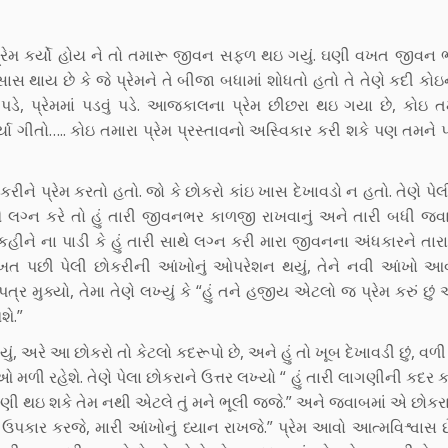
ે પ્રેમ કર્યો હોય ને તો તમારૂ જીવન સફળ થઇ ગયું. ઘણી વખત જીવ
ાસ થાય છે કે જે પ્રેમને તે બીજા બધામાં શોધતો હતો તે તેણે કદી કોઇન
પડે, પ્રેમમાં પડવું પડે. આજકાલના પ્રેમ છીછરા થઇ ગયા છે, કોઇ તમ
ર્યા ગીતો….. કોઇ તમારા પ્રેમ પ્રસ્તાવનો અસ્વિકાર કરી શકે પણ તમને પ
ે પ્રેમ કરતો હતો. જો કે છોકરો કાંઇ ખાસ દેખાવડો ન હતો. તેણે પેલ
ારી સાથે લગ્ન કરે તો હું તારી જીવનભર કાળજી રાખવાનું અને તારી બધી 
હીને ના પાડી કે હું તારી સાથે લગ્ન કરી મારા જીવનના અંધકારને તાર
વખત પછી પેલી છોકરીની આંખોનું ઓપરેશન થયું, તેને નવી આંખો આવી
 મુક્યો, તેમા તેણે લખ્યું કે “હું તને હજીય એટલો જ પ્રેમ કરું છું અ
શે.”
, અરે આ છોકરો તો કેટલો કદરૂપો છે, અને હું તો ખૂબ દેખાવડી છું, વળી 
ી રહેશે. તેણે પેલા છોકરાને ઉત્તર લખ્યો “ હું તારી લાગણીની કદર કરુ
થઇ શકે તેમ નથી એટલે તું મને ભૂલી જજે.” અને જવાબમાં એ છોકર
ઉપકાર કરજે, મારી આંખોનું ધ્યાન રાખજે.” પ્રેમ આવો આત્મવિશ્વાસ છ