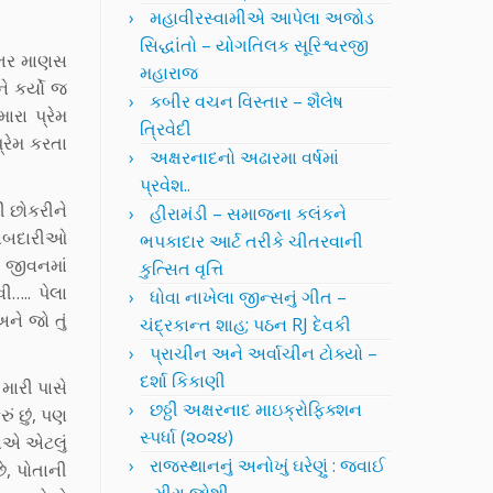
મહાવીરસ્વામીએ આપેલા અજોડ
સિદ્ધાંતો – યોગતિલક સૂરિશ્વરજી
ન ભર માણસ
મહારાજ
ે કર્યો જ
કબીર વચન વિસ્તાર – શૈલેષ
ારા પ્રેમ
ત્રિવેદી
્રેમ કરતા
અક્ષરનાદનો અઢારમા વર્ષમાં
પ્રવેશ..
ી છોકરીને
હીરામંડી – સમાજના કલંકને
જવાબદારીઓ
ભપકાદાર આર્ટ તરીકે ચીતરવાની
ા જીવનમાં
કુત્સિત વૃત્તિ
….. પેલા
ધોવા નાખેલા જીન્સનું ગીત –
ને જો તું
ચંદ્રકાન્ત શાહ; પઠન RJ દેવકી
પ્રાચીન અને અર્વાચીન ટોક્યો –
દર્શા કિકાણી
મારી પાસે
છઠ્ઠી અક્ષરનાદ માઇક્રોફિક્શન
ં છું, પણ
સ્પર્ધા (૨૦૨૪)
ાએ એટલું
રાજસ્થાનનું અનોખું ઘરેણું : જવાઈ
ે, પોતાની