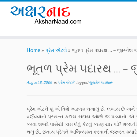
Skip
to
Home
»
પ્રેમ એટલે
»
ભૂતળ પ્રેમ પદારથ … – જીગ્નેશ 
content
ભૂતળ પ્રેમ પદારથ … – 
August 3, 2009
in
પ્રેમ એટલે
tagged
જીજ્ઞેશ અધ્યારૂ
પ્રેમ એટલે શું એ વિશે અઢળક લખાયું છે, લખાય છે અને
વર્ણવવાનો પ્રયત્ન કદાચ સદાય ઓછો જ પડવાનો. એ અન
કરવા શબ્દો પાસેથી કામ લેવું કેટલું કઠણ થઇ પડે? શબ્દ
થયું છે., છતાંય પ્રેમને અભિવ્યક્ત કરવાની જરૂરત ક્યારેક