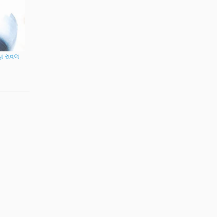
હા રાવલ