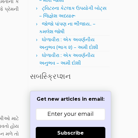
– મીરા જોશી
મમતાનો કે
ટ્વિટરના કેટલાક ઉપયોગી બોટ્સ
ે પ્રેમની
– જિજ્ઞેશ અધ્યારૂ
જોજો પાંપણ ના ભીંજાય.. –
કમલેશ જોષી
ધોળાવીરા : એક અવર્ણનીય
અનુભવ (ભાગ ૨) – અમી દોશી
ધોળાવીરા : એક અવર્ણનીય
અનુભવ – અમી દોશી
સબસ્ક્રિપ્શન
Get new articles in email:
મીઓ માટે
ાવતો હોય
Subscribe
 ન મળે તો