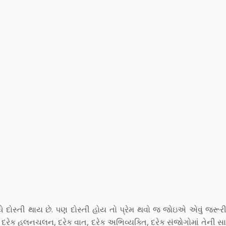
ા લીધે દોસ્તી થાય છે. પણ દોસ્તી હોય તો પ્રેમ થવો જ જોઇએ એવું જરૂ
રેક હલનચલન, દરેક વાત, દરેક અભિવ્યક્તિ, દરેક સંજોગોમાં તેની સાથે