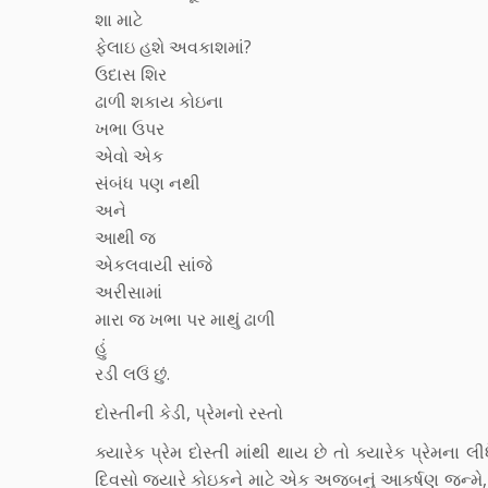
શા માટે
ફેલાઇ હશે અવકાશમાં?
ઉદાસ શિર
ઢાળી શકાય કોઇના
ખભા ઉપર
એવો એક
સંબંધ પણ નથી
અને
આથી જ
એકલવાયી સાંજે
અરીસામાં
મારા જ ખભા પર માથું ઢાળી
હું
રડી લઉં છું.
દોસ્તીની કેડી, પ્રેમનો રસ્તો
ક્યારેક પ્રેમ દોસ્તી માંથી થાય છે તો ક્યારેક પ્રેમન
દિવસો જ્યારે કોઇકને માટે એક અજબનું આકર્ષણ જન્મે, દ