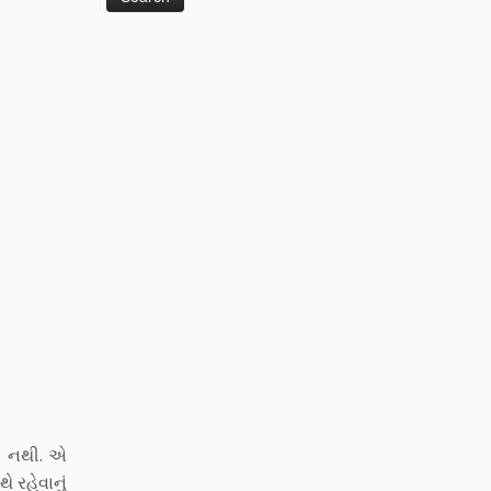
રી નથી. એ
 રહેવાનું