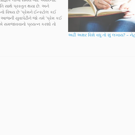
તિ સાથે પ્રસ્તુત થયા છે. અને
 વિષય છે 'પ્રેમને ઈન્સ્ટોલ કઈ
' આજની યુવાપેઢીને જો તમે 'પ્રેમ કઈ
 એ સમજાવવાનો પ્રયત્ન કરશો તો
? પણ કોમ્પ્યુટર, સોફ્ટવેર, હાર્ડવેર
અઢી અક્ષર વિશે વધુ તો શું લખાય? – ને
્મેશન ટેકનોલોજીની ભાષામાં આ જ
નો…