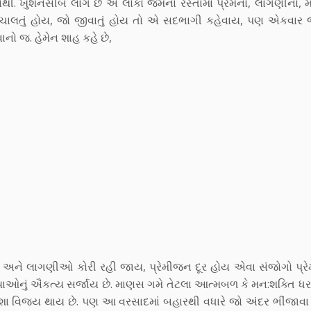
 નથી. ખુશનસીબ લાગે છે એ લોકો જેમના રસ્તામાં પ્રેમનો, લાગણીનો, 
ો ચાલતું હોય, જો જીવાતું હોય તો એ સદભાગી કહેવાય, પણ એકવાર જ
વાનો જ. હેમેન શાહ કહે છે,
 અને લાગણીઓ કોરી રહી જાય, પ્રેમીજન દૂર હોય એવા સંજોગો પ્રે
ાઓનું ઐકત્ય સર્જાય છે. માણસ ગમે તેટલા આત્મબળ કે મન:શક્તિ ધર
ેશા વિજય થાય છે. પણ આ વરસાદમાં બહારથી વધારે જો અંદર ભીંજાવા