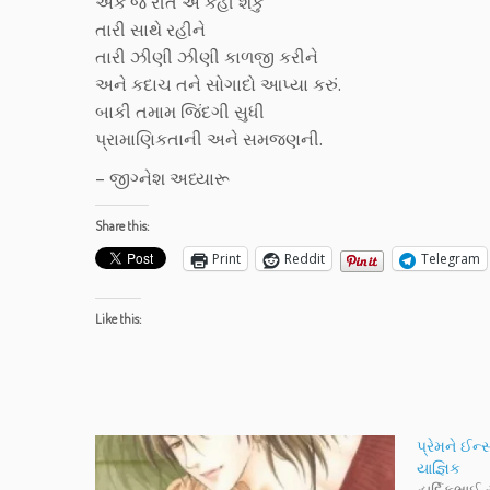
એક જ રીતે એ કહી શકું
તારી સાથે રહીને
તારી ઝીણી ઝીણી કાળજી કરીને
અને કદાચ તને સોગાદો આપ્યા કરું.
બાકી તમામ જિંદગી સુધી
પ્રામાણિકતાની અને સમજણની.
– જીગ્નેશ અધ્યારૂ
Share this:
Print
Reddit
Telegram
Like this:
પ્રેમને ઈન્સ
યાજ્ઞિક
હાર્દિકભાઈ