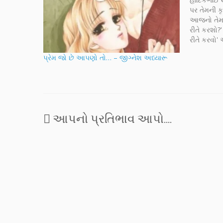
પર તેમની કૃ
આજનો તેમનો
રીતે કરશો?
રીતે કરવો'
કોણ સાંભળશે
પ્રેમ જો છે આપણો તો… – જીગ્નેશ અધ્યારૂ
અને ઈન્ફોર
વાત કહેવા
આપનો પ્રતિભાવ આપો....