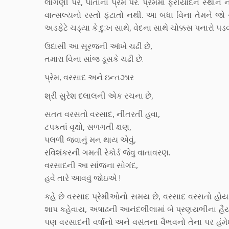
લાગણી પર, પોતાના પ્રેમ પર. પ્રેમમાં ફરીયાદને સ્થાન
વાત્સલ્યનો રસ્તો ફંટાતો નથી. આ બધા વિના તેમને જ
અડફેટે ચડ્યા કે દુ:ખ સાથે, વેદના સાથે ચોક્કસ પનારો પડ
ઉદાસી આ સૂરજની આંખે ચઢી છે,
તમારા વિના સાંજ ડૂસકે ચઢી છે.
પ્રેમ, વરસાદ અને ઇન્તઝાર
શ્રી સુરેશ દલાલની એક રચના છે,
સતત વરસતો વરસાદ, નીતરતી હવા,
ટપકતાં વૃક્ષો, સળગતી ક્ષણ,
પલળી જવાનું મન થાય એવું,
રવિશંકરની ગમતી રેકોર્ડ જેવુ વાતાવરણ.
વરસાદની આ સાંજના સોગંદ,
હવે તારે આવવું જોઇએ !
કહે છે વરસાદ પ્રેમીઓનો સમય છે, વરસાદ વરસતો હોય
શાપ કહેવાય, અષાઢની આનંદલીલામાં બે પ્રણયભીના હૈય
પણ વરસાદની વર્ષાનો અને વસંતના વૈભવનો તેના પર હંમ