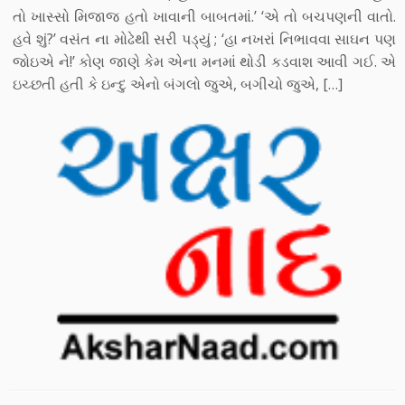
તો ખાસ્સો મિજાજ હતો ખાવાની બાબતમાં.’ ‘એ તો બચપણની વાતો.
હવે શું?’ વસંત ના મોઢેથી સરી પડ્યું ; ‘હા નખરાં નિભાવવા સાઘન પણ
જોઇએ ને!’ કોણ જાણે કેમ એના મનમાં થોડી કડવાશ આવી ગઈ. એ
ઇચ્છતી હતી કે ઇન્દુ એનો બંગલો જુએ, બગીચો જુએ, […]