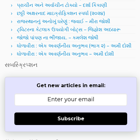
પ્રાચીન અને અર્વાચીન ટોક્યો – દર્શા કિકાણી
છઠ્ઠી અક્ષરનાદ માઇક્રોફિક્શન સ્પર્ધા (૨૦૨૪)
રાજસ્થાનનું અનોખું ઘરેણું : જવાઈ – મીરા જોશી
ટ્વિટરના કેટલાક ઉપયોગી બોટ્સ – જિજ્ઞેશ અધ્યારૂ
જોજો પાંપણ ના ભીંજાય.. – કમલેશ જોષી
ધોળાવીરા : એક અવર્ણનીય અનુભવ (ભાગ ૨) – અમી દોશી
ધોળાવીરા : એક અવર્ણનીય અનુભવ – અમી દોશી
સબસ્ક્રિપ્શન
Get new articles in email:
Subscribe