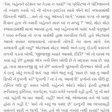
‘કેમ, બહેનને સ્ટેશન પર તેડવા ન ગયાં?’ ‘ના પ્રેસ્ટિજ ને પોઝિશનનો
તો ખ્યાલ કરવો પડે ને! નોકર-ડ્રાઈવર સામે એને થર્ડ ક્લાસમાંથી
ઊતરતી જોઉં…….મને તો બહુ ઑકવર્ડ લાગે.’ ‘તમારા પપ્પા તો માજી
દિવાન હતા ને! તમારી બહેનને સારું ઘર ન મળ્યું ?’ ‘અરે, મોટાં મોટાં
રજવાડાંમાંથી માગાં આવ્યાં હતાં. પણ બહેનબાએ પસંદ કર્યો પંતુજીને
! ૫૦૦ રૂપિયા તો પપ્પા પાસેથી હાથ ખરચીના લેતી. હવે એટલામાં
આખો સંસાર ચલાવવાનો. તાંબાની તોલડી તેર વાના માંગે. કેમ
ચલાવતી હશે બઘું?’ એટલામાં મોટર આવી અને ઇન્દુ દોડતી વસંતને
વળગી પડતાં બોલી, ‘જીજાજી ક્યારે આવશે, દીદી?’ ‘એ તો ઘરમાં જ
ક્યાં રહે છે? હમણાં એક નવી મિલ ખોલી છે તે મદ્રાસ ગયા છે. પણ
હા, તારા માસ્તરજી શું કરે છે?’ વસંતની પૂછવાની રીતભાત એવી હ્તી
કે ઇન્દુ ખોટું લગાડી શકે. પણ એને જતું કર્યું. ‘સારા છે. પણ તું આવી
ફિક્કી ને દુબળી કાં?’ ‘દૂબળી ? ના રે ના. આખો દિ’ ફળોનો રસ પીઉં છું.
ટૉનિક લઉં છું.’ વસંત બોલી. બહેનને ઓરડે ઓરડે ફેરવી હજારો
રૂપિયાનું ફર્નિચર, કારપેટ્સ, પડદા વગેરે બતાવી રહી હતી. ‘તું તો મારે
ત્યાં પહેલી જ વાર આવી, નહીં? અને જો, ભોજનમાં તને જે પસંદ
હોય તે કહી દે.’ ‘મને તો બઘું જ પસંદ છે.’ ઇન્દુની આ લાપરવાહી
વસંતને સારી ન લાગી. ‘કેમ, હવે એ બઘાં નખરાં નથી રહ્યાં? પહેલાં