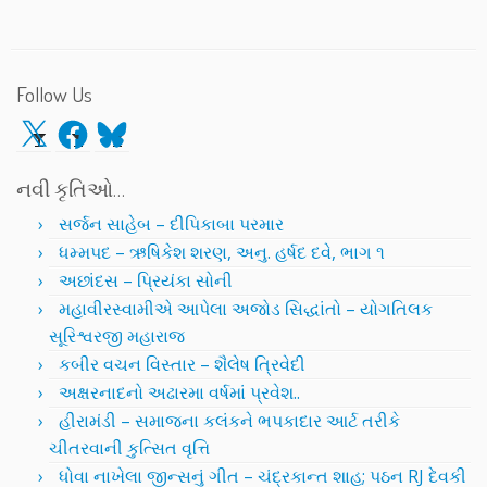
Follow Us
X
Facebook
Bluesky
નવી કૃતિઓ…
સર્જન સાહેબ – દીપિકાબા પરમાર
ધમ્મપદ – ઋષિકેશ શરણ, અનુ. હર્ષદ દવે, ભાગ ૧
અછાંદસ – પ્રિયંકા સોની
મહાવીરસ્વામીએ આપેલા અજોડ સિદ્ધાંતો – યોગતિલક
સૂરિશ્વરજી મહારાજ
કબીર વચન વિસ્તાર – શૈલેષ ત્રિવેદી
અક્ષરનાદનો અઢારમા વર્ષમાં પ્રવેશ..
હીરામંડી – સમાજના કલંકને ભપકાદાર આર્ટ તરીકે
ચીતરવાની કુત્સિત વૃત્તિ
ધોવા નાખેલા જીન્સનું ગીત – ચંદ્રકાન્ત શાહ; પઠન RJ દેવકી