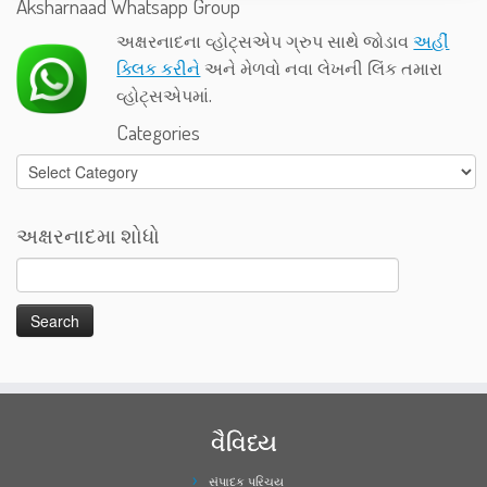
Aksharnaad Whatsapp Group
અક્ષરનાદના વ્હોટ્સએપ ગ્રુપ સાથે જોડાવ
અહીં
ક્લિક કરીને
અને મેળવો નવા લેખની લિંક તમારા
વ્હોટ્સએપમાં.
Categories
Categories
અક્ષરનાદમા શોધો
વૈવિધ્ય
સંપાદક પરિચય