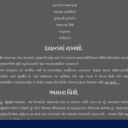
વાચકોને આમંત્રણ
આપણા સામયિકો
ગુજરાતી ટાઈપપેડ
અક્ષરનાદ વિશે
સહાયતા
કોપીરાઈટ
ધ્યાનમાં રાખશો..
© અક્ષરનાદ.કોમ વેબસાઈટ ગુજરાતી સાહિત્યને ઈન્ટરનેટના માધ્યમથી વિશ્વના વિવિધ વિભાગોમાં વસતા
ગુજરાતીઓ સુધી પહોંચાડવાનો તદ્દન અવ્યાવસાયિક પ્રયાસ છે.
આ વેબસાઈટ પર સંકલિત બધી જ રચનાઓના સર્વાધિકાર રચનાકાર અથવા અન્ય અધિકારધારી
વ્યક્તિ પાસે સુરક્ષિત છે. માટે અક્ષરનાદ પર પ્રસિધ્ધ કોઈ પણ રચના કે અન્ય લેખો કોઈ પણ
સાર્વજનિક લાઈસંસ (જેમ કે GFDL અથવા ક્રિએટીવ કોમન્સ) હેઠળ ઉપલબ્ધ નથી.
વધુ વાંચો ...
અમારા વિશે..
હું, જીજ્ઞેશ અધ્યારૂ, આ વેબસાઈટ અક્ષરનાદ.કોમ ના સંપાદક તરીકે કામ કરૂં છું. વ્યવસાયે મરીન
જીયોટેકનીકલ ઈજનેર છું અને પીપાવાવ શિપયાર્ડમાં ઈન્ફ્રાસ્ટ્રક્ચર વિભાગમાં મેનેજર છું. અક્ષરનાદ
ગુજરાતી ભાષા સાહિત્ય પ્રત્યેના મારા વળગણને એક માધ્યમ આપવાનો પ્રયત્ન છે... અમારા વિશે વધુ
વાંચવા
અહીં ક્લિક કરો...