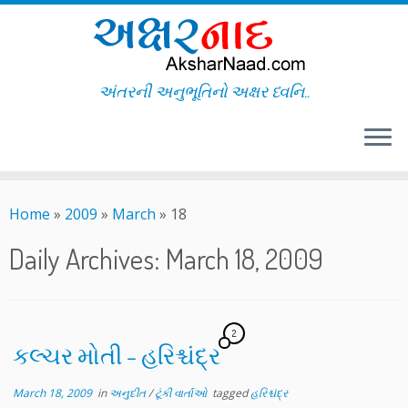
અંતરની અનુભૂતિનો અક્ષર ધ્વનિ..
Skip
to
Home
»
2009
»
March
»
18
content
Daily Archives:
March 18, 2009
2
કલ્ચર મોતી – હરિશ્ચંદ્ર
March 18, 2009
in
અનુદીત
/
ટૂંકી વાર્તાઓ
tagged
હરિશ્ચંદ્ર