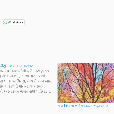
WhatsApp
ાડીયું – શરૂઆત વસંતની
ાસભાઈ બેલાણીની કૃતિ સાથે હાસ્ય
ં સમાપન થયું છે. આ પ્રયત્નમાં
બદલ તમામ મિત્રો, વાચકો અને ખાસ
 સમય ફાળવી પોતાના લેખ સમય
ને અધ્યારૂ નું જગત સુધી પહોંચાડવા
િત્રોનો ખૂબ ખૂબ આભાર. મેં
ાં કહ્યું હતું તેમ “પસંદગી એ
તારા વિનાનો રંગોત્સવ… – નેહા રાવલ
ાતા…