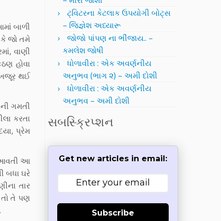
– મીરા જોશી
ટ્વિટરના કેટલાક ઉપયોગી બોટ્સ
– જિજ્ઞેશ અધ્યારૂ
આમાં બાળી
જોજો પાંપણ ના ભીંજાય.. –
કે જો તમે
કમલેશ જોષી
માં, વાણી
ધોળાવીરા : એક અવર્ણનીય
 કઠણ હોવા
અનુભવ (ભાગ ૨) – અમી દોશી
 ખજૂર થઈ
ધોળાવીરા : એક અવર્ણનીય
અનુભવ – અમી દોશી
તાની ગમતી
લીલા કરતા
સબસ્ક્રિપ્શન
યા, પ્રેમ
Get new articles in email:
ા આવતી આ
ી બધા ઘરે
ણીના તાર
 તો તે પણ
…
Subscribe