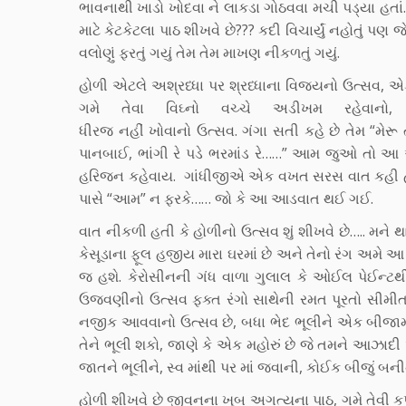
ભાવનાથી ખાડો ખોદવા ને લાકડા ગોઠવવા મચી પડ્યા હત
માટે કેટકેટલા પાઠ શીખવે છે??? કદી વિચાર્યું નહોતું પણ
વલોણું ફરતું ગયું તેમ તેમ માખણ નીકળતું ગયું.
હોળી એટલે અશ્રધ્ધા પર શ્રધ્ધાના વિજયનો ઉત્સવ, એ
ગમે તેવા વિઘ્નો વચ્ચે અડીખમ રહેવાનો, ગ
ધીરજ નહીં ખોવાનો ઉત્સવ. ગંગા સતી કહે છે તેમ “મેરૂ
પાનબાઈ, ભાંગી રે પડે ભરમાંડ રે……” આમ જુઓ તો આ 
હરિજન કહેવાય. ગાંધીજીએ એક વખત સરસ વાત કહી હ
પાસે “આમ” ન ફરકે…… જો કે આ આડવાત થઈ ગઈ.
વાત નીકળી હતી કે હોળીનો ઉત્સવ શું શીખવે છે….. મને 
કેસૂડાના ફૂલ હજીય મારા ઘરમાં છે અને તેનો રંગ અમે
જ હશે. કેરોસીનની ગંધ વાળા ગુલાલ કે ઓઈલ પેઈન્ટથી
ઉજવણીનો ઉત્સવ ફક્ત રંગો સાથેની રમત પૂરતો સીમીત
નજીક આવવાનો ઉત્સવ છે, બધા ભેદ ભૂલીને એક બીજામાં ખ
તેને ભૂલી શકો, જાણે કે એક મહોરું છે જે તમને આઝાદી
જાતને ભૂલીને, સ્વ માંથી પર માં જવાની, કોઈક બીજું બન
હોળી શીખવે છે જીવનના ખૂબ અગત્યના પાઠ, ગમે તેવી ક