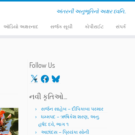
અંતરની અનુભૂતિનો અક્ષર ધ્વનિ..
ઑડિયો અક્ષરનાદ
સર્જક સૂચી
કોપીરાઈટ
સંપર્ક
Follow Us
X
Facebook
Bluesky
નવી કૃતિઓ…
સર્જન સાહેબ – દીપિકાબા પરમાર
ધમ્મપદ – ઋષિકેશ શરણ, અનુ.
હર્ષદ દવે, ભાગ ૧
અછાંદસ – પ્રિયંકા સોની