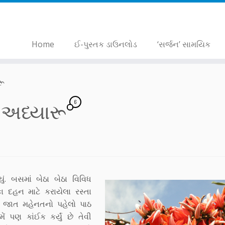
Home
ઈ-પુસ્તક ડાઉનલોડ
‘સર્જન’ સામયિક
રૂ
6
શ અધ્યારૂ
ં. બસમાં બેઠા બેઠા વિવિધ
દહન માટે કરાયેલા રસ્તા
ં જાત મહેનતનો પહેલો પાઠ
 પણ કાંઈક કર્યું છે તેવી