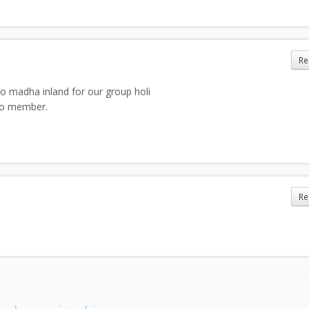
Re
 to madha inland for our group holi
 to member.
Re