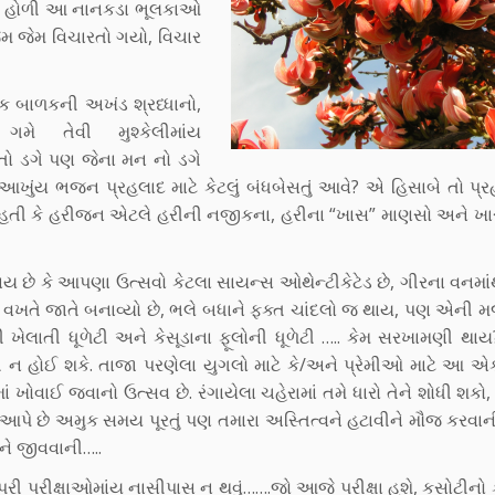
ાં. હોળી આ નાનકડા ભૂલકાઓ
 જેમ જેમ વિચારતો ગયો, વિચાર
ક બાળકની અખંડ શ્રધ્ધાનો,
મે તેવી મુશ્કેલીમાંય
 તો ડગે પણ જેના મન નો ડગે
આખુંય ભજન પ્રહલાદ માટે કેટલું બંધબેસતું આવે? એ હિસાબે તો પ્
તી કે હરીજન એટલે હરીની નજીકના, હરીના “ખાસ” માણસો અને ખ
થાય છે કે આપણા ઉત્સવો કેટલા સાયન્સ ઓથેન્ટીકેટેડ છે, ગીરના વનમાં
 આ વખતે જાતે બનાવ્યો છે, ભલે બધાને ફક્ત ચાંદલો જ થાય, પણ એન
 ખેલાતી ધૂળેટી અને કેસૂડાના ફૂલોની ધૂળેટી ….. કેમ સરખામણી થ
 ન હોઈ શકે. તાજા પરણેલા યુગલો માટે કે/અને પ્રેમીઓ માટે આ 
ોવાઈ જવાનો ઉત્સવ છે. રંગાયેલા ચહેરામાં તમે ધારો તેને શોધી શકો,
 આપે છે અમુક સમય પૂરતું પણ તમારા અસ્તિત્વને હટાવીને મૌજ કરવાન
ીને જીવવાની…..
પરી પરીક્ષાઓમાંય નાસીપાસ ન થવું…….જો આજે પરીક્ષા હશે, કસોટીનો