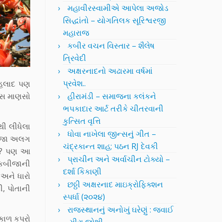
મહાવીરસ્વામીએ આપેલા અજોડ
સિદ્ધાંતો – યોગતિલક સૂરિશ્વરજી
મહારાજ
કબીર વચન વિસ્તાર – શૈલેષ
ત્રિવેદી
અક્ષરનાદનો અઢારમા વર્ષમાં
પ્રવેશ..
રહલાદ પણ
ાસ માણસો
હીરામંડી – સમાજના કલંકને
ભપકાદાર આર્ટ તરીકે ચીતરવાની
કુત્સિત વૃત્તિ
થી લીધેલા
ધોવા નાખેલા જીન્સનું ગીત –
ી મજા અલગ
ચંદ્રકાન્ત શાહ; પઠન RJ દેવકી
ાય? પણ આ
પ્રાચીન અને અર્વાચીન ટોક્યો –
એકબીજાની
દર્શા કિકાણી
 અને ધારો
છઠ્ઠી અક્ષરનાદ માઇક્રોફિક્શન
ી, પોતાની
સ્પર્ધા (૨૦૨૪)
રાજસ્થાનનું અનોખું ઘરેણું : જવાઈ
 કાળ કપરો