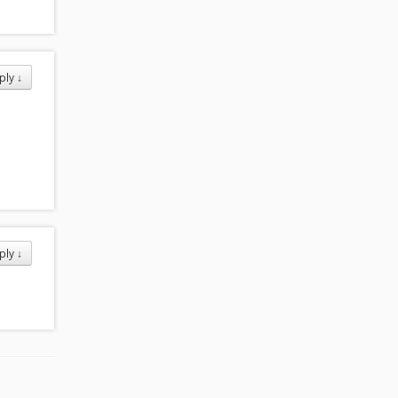
ply
↓
ply
↓