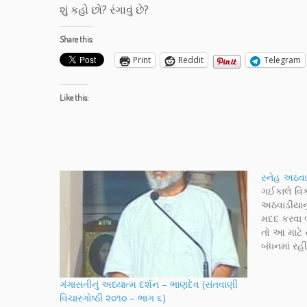
શું કહો છો? રંગાવું છે?
Share this:
Print
Reddit
Telegram
Like this:
સ્નેહ અઠવ
ગઈકાલે વિક
અઠવાડીયાનુ
મદદ કરવા 
તો આ માટે
બંધનમાં રહી
બદલ લેખક મ
પ્રસ્તાવનામ
ગંગાસતીનું અધ્યાત્મ દર્શન – ભાણદેવ (સંતવાણી
મતભેદની મ
વિચારગોષ્ઠી ૨૦૧૦ – ભાગ ૬)