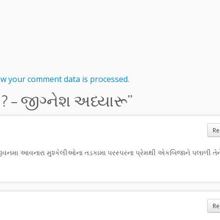
w your comment data is processed.
? – જીગ્નેશ અધ્યારૂ
”
Re
ીવનમા આવનારા મુશ્કેલીઓના તડકામા પરસ્પરના પ્રેમથી એકબિજાને પલાળી તેન
Re