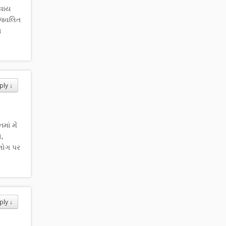
િવાય
રજ્વલિત
ન
ply
↓
ાં મેં
ો,
લોગ પર
ply
↓