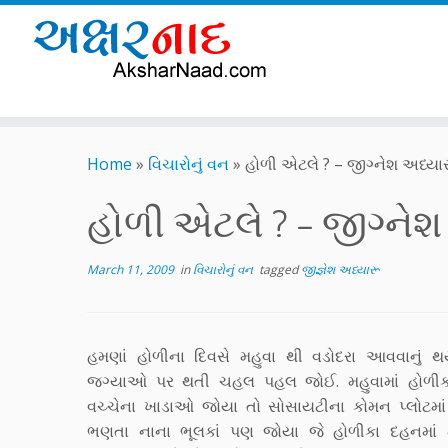
Skip
to
Home
»
વિચારોનું વન
»
હોળી એટલે ? – જીગ્નેશ અધ્યા
content
હોળી એટલે ? – જીગ્ને
March 11, 2009
in
વિચારોનું વન
tagged
જીજ્ઞેશ અધ્યારૂ
હમણાં હોળીના દિવસે મહુવા થી વડોદરા આવવાનું થયુ
જગ્યાઓ પર થતી ચહલ પહલ જોઈ. મહુવામાં હોળીકા 
વચ્ચેના ખાડાઓ જોયા તો સોસાયટીના કોમન પ્લોટમા
ભણતા નાના ભૂલકાં પણ જોયા જે હોળીકા દહનમાં મેં