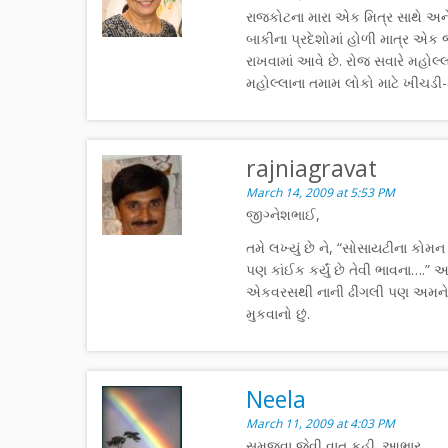
રાજકોટના મારા એક મિત્ર સાથે અને 
બાકીના પ્રદેશોમાં હોળી માત્ર એક 
રાખવામાં આવે છે. રોજ સવારે મહોલ
મહોલ્લાના તમામ લોકો માટે ખીચડી-
rajniagravat
March 14, 2009 at 5:53 PM
જીગ્નેશભાઈ,
તમે લખ્યું છે ને, “સોસાયટીના કોમ
પણ કાંઈક કર્યું છે તેવી ભાવના….”
એકવરસથી નાની ઢીંગલી પણ અમને છા
મુકવાનો છું.
Neela
March 11, 2009 at 4:03 PM
સમજવા જેવી વાત કહી. આભાર.