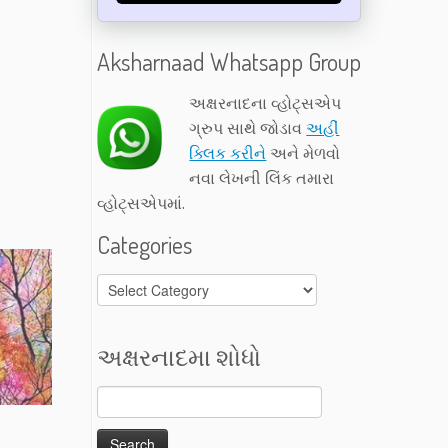
Aksharnaad Whatsapp Group
અક્ષરનાદના વ્હોટ્સએપ
ગ્રુપ સાથે જોડાવ
અહીં
ક્લિક કરીને
અને મેળવો
નવા લેખની લિંક તમારા
વ્હોટ્સએપમાં.
Categories
Categories
અક્ષરનાદમા શોધો