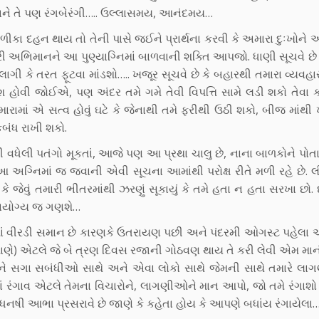
ને તે પણ રંગબેરંગી….. ઉલ્લાસમય, આનંદમય…
ળીકા દહન થાય તો તેની પાસે જઈને પ્રાર્થના કરવી કે અમારા દુઃખોને 
્રી અભિમાનને આ પુણ્યાગ્નિમાં બાળવાની શક્તિ આપજો. ધાણી સૂચવે છે 
ગી કે તરત ફૂટવા માંડશો….. ખજૂર સૂચવે છે કે બહારથી તમારા વ્યવહાર
શ હોવી જોઈએ, પણ અંદર તમે ગમે તેવી વિપત્તિ સામે લડી શકો તેવા
 એ સત્વ હોવું ઘટે કે જેનાથી તમે ફરીથી ઉઠી શકો, બીજ માંથી
કબંધ રાખી શકો.
ણની વધેલી પતંગો મૂકતાં, આજે પણ આ પ્રથા ચાલુ છે, નાના બાળકોને પો
 આ અગ્નિમાં જ જવાની એવી સૂચના આમાંથી પરોક્ષ રીતે મળી રહે છે. 
કે જેવું તમારી ભીતરમાંથી ઝરણું સૂકાયું કે તમે હતા ન હતા સરખા છો. દ
વાયોગ્ય જ ગણશે…
રણમાં વીરડી સમાન છે કારણકે ઉતરાયણ પછી અને પંદરમી ઓગસ્ટ પહેલ
ાણે) એટલે જે બે ત્રણ દિવસ રજાની ગોઠવણ થાય તે કરી લેવી એમ માન
 અને સગા સબંધીઓ સાથે અને એવા લોકો સાથે જેમની સાથે તમારે લાગ
ાં રંગાવ એટલે તેમના વિચારોને, લાગણીઓને માન આપો, જો તમે રંગાશો
ેઘધનષી આભા પ્રસરાવે છે જાણે કે કહેતા હોય કે આપણે બધાંય રંગાયેલા