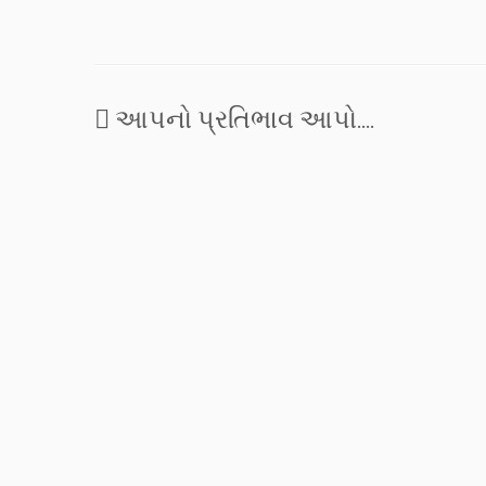
આપનો પ્રતિભાવ આપો....