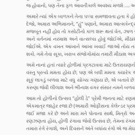
જ હોવાનો, પણ તેના ફળ આવતીકાલે અવશ્ય મળશે ….. અ
અમારે ત્યાં એક બાળકને તેના પપ્પા સમજાવતા હતા કે હો
દેજો, અમારા અભિમાનને, “હું” પણાને, અમારા આત્મકેન્દ
મજબૂત નહીં હોવ તો કસોટીનો કાળ શરૂ થતાં વેત, ઝાળ લા
અને વર્તનમાં નરમાશ અને વાત્સલ્ય હોવું જોઈએ, મીઠા
જોઈએ. એક વખત આખાને આખા ખવાઈ જાઓ તોય તમારામાં
શકો. ગમે તેવા સૂકા, ખરાબ સંજોગોમાંય તમારી મીઠાશ અ
અમે નાનાં હતાં ત્યારે હોળીમાં પ્રગટાવવા માટે ઉતરાય
વસ્તુ પ્રત્યે મમતા હોય છે, પણ એ બધી મમતા ક્યારેક
સૂકું લાકડું બળવા માટે વધુ યોગ્ય ગણાય છે, એ બતાવે છે 
કરુણા જેવી લીલાશ અને ભીનાશ વગર સંસાર તમને બળ
આમ તો હોળીનો ઉત્સવ “હોલી ડે” પ્રેમી જનતા માટે 
એકમાત્ર જાહેર રજા છે (અમારી ઓફીસના કેલેન્ડર પ્રમ
જઈ મજા કરે છે અને મારા મતે પોતાના સાથે, મિત્રો
રણઝણતા હોય, હોળી રંગાવા જેવો ઉત્સવ છે, તેમના રંગમ
તમારા રંગે રંગાશે, અને દિવસને અંતે બધાંય રંગો એ જ મ