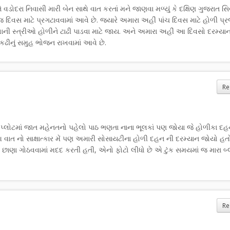
વડોદરા નિવાસી મારી બેન સાથે વાત કરતાં મને જાણવા મળ્યું કે દક્ષિણ ગુજરાત સ
જ દિવસ માટે પ્રગટાવવામાં આવે છે. જ્યારે અમારા અહીં પાંચ દિવસ માટે હોળી પ્
્લાની સ્ત્રીઓ હોળીને ટાઢી પાડવા માટે જાય. અને અમારા અહીં આ દિવસો દરમ્યા
કઢીનું સમુહ ભોજન રાખવામાં આવે છે.
Re
ન પ્લોટમાં જાત મહેનતનો પહેલો પાઠ ભણતા નાના ભૂલકાં પણ જોયા જે હોળીકા દહનમ
 આ વાત નો સાક્ષાત્કાર મેં પણ અમારી સોસાયટીના હોળી દહન ની દરમ્યાન જોયો હત
ણા ગોઠવવામાં મદદ કરતી હતી, એનો ફોટો લીધો છે એ ટુંક સમયમાં જ મારા બ્
Re