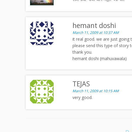
hemant doshi
March 11, 2009 at 10:37 AM
it real good. we are just going
please send this type of story
thank you.
hemant doshi (mahuvawala)
TEJAS
March 11, 2009 at 10:15 AM
very good.