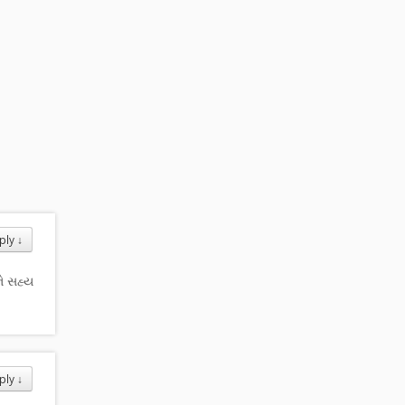
ply
↓
ે સહ્ય
ply
↓