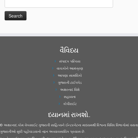
વૈવિધ્ય
સંપાદક પરિચય
વાચકોને આમંત્રણ
આપણા સામયિકો
ગુજરાતી ટાઈપપેડ
અક્ષરનાદ વિશે
સહાયતા
કોપીરાઈટ
ધ્યાનમાં રાખશો..
© અક્ષરનાદ.કોમ વેબસાઈટ ગુજરાતી સાહિત્યને ઈન્ટરનેટના માધ્યમથી વિશ્વના વિવિધ વિભાગોમાં વસતા
ગુજરાતીઓ સુધી પહોંચાડવાનો તદ્દન અવ્યાવસાયિક પ્રયાસ છે.