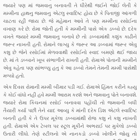
જ્યારે પણ માં જમવાનુ બનાવતી તે ધીરેથી જઈને જોઈ લેતી કે
મમ્મીના હાથનુ જમવાનુ એટલુ સ્વાદિષ્ટ હોય છે કે પિતાજી આંગળી
ચાટતા રહી જાય છે. જે મહેમાન આવે તે પણ મમ્મીના રસોઈના
વખાણ કરે છે. રોમા જોતી હતી કે મમ્મીની પાસે એક ડબ્બો છે. દરેક
વખતે જ્યારે મમ્મી જમવાનુ બનાવે છે તો ડબ્બામાંથી કશુંક કાઢીને
જરૂર નાખતી હતી. રોમાને લાગ્યુ કે જરૂર આ ડબ્બામાં જરૂર એવુ
કશુ છે જેને રસોઈમાં મેળવવાથી રસોઈનો સ્વાદ બમણો થઈ જાય
છે. માં તે ડબ્બાને ખૂબ સંભાળીને રાખતી હતી. રોમાએ પોતાની મમ્મીને
એવુ કહેતા પણ સાંભળ્યુ હતુ કે આ ડબ્બો તેમને તેમની મમ્મી પાસેથી
મળ્યો હતો.
એક દિવસ રોમાની મમ્મી બીમાર પડી ગઈ. રોમાએ હિંમત કરીને કહ્યુ
કે કોઈ વાંધો નહી હવે મમ્મી આરામ કરશે અને જમવાનુ પોતે બનાવશે.
જ્યારે રોમા કિચનમાં રસોઈ બનાવવા પહોંચી તો જમવાની બધી
તૈયારી કર્યા પછી તેને યાદ આવ્યુ કે માંની દરેક ડિશ એટલે સ્વાદિષ્ટ
બનતી હતી કે તે ઉપર મૂકેલા ડબ્બામાંથી રોજ કશુ ને કશુ નાખતી
હતી. રોમાએ એક ટેબલ પર સ્ટૂલ મૂકીને અભરાઈ પર મુકેલો ડબ્બો
ઉતારી લીધો. તેણે સ્ટીલનો એ નાનકડો ડબ્બો ખોલીને જોયુ તો