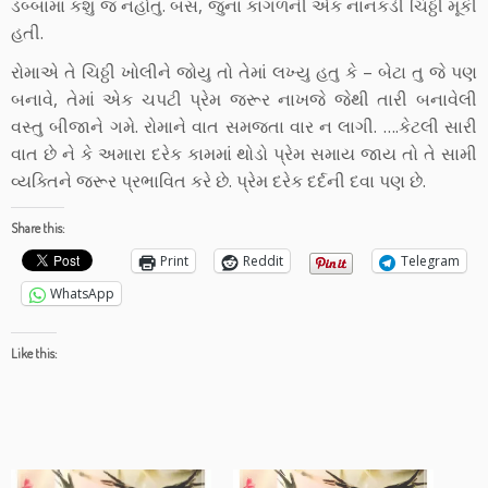
ડબ્બામાં કશુ જ નહોતુ. બસ, જુના કાગળની એક નાનકડી ચિઠ્ઠી મૂકી
હતી.
રોમાએ તે ચિઠ્ઠી ખોલીને જોયુ તો તેમાં લખ્યુ હતુ કે – બેટા તુ જે પણ
બનાવે, તેમાં એક ચપટી પ્રેમ જરૂર નાખજે જેથી તારી બનાવેલી
વસ્તુ બીજાને ગમે. રોમાને વાત સમજતા વાર ન લાગી. ….કેટલી સારી
વાત છે ને કે અમારા દરેક કામમાં થોડો પ્રેમ સમાય જાય તો તે સામી
વ્યક્તિને જરૂર પ્રભાવિત કરે છે. પ્રેમ દરેક દર્દની દવા પણ છે.
Share this:
Print
Reddit
Telegram
WhatsApp
Like this: