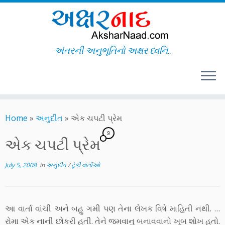
અંતરની અનુભૂતિનો અક્ષર ધ્વનિ..
Skip
to
Home
»
અનુદીત
»
એક ચપટી પ્રેમ
content
9
એક ચપટી પ્રેમ
July 5, 2008
in
અનુદીત
/
ટૂંકી વાર્તાઓ
આ વાર્તા વાંચી અને બહુ ગમી પણ તેના લેખક વિષે માહિતી નથી. …
રોમા એક નાની છોકરી હતી. તેને જમવાનુ બનાવવાનો ખૂબ શોખ હતો.