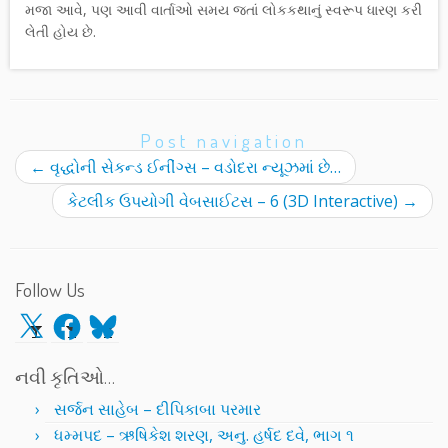
મજા આવે, પણ આવી વાર્તાઓ સમય જતાં લોકકથાનું સ્વરૂપ ધારણ કરી
લેતી હોય છે.
Post navigation
←
વૃદ્ધોની સેકન્ડ ઈનીંગ્સ – વડોદરા ન્યૂઝમાં છે…
કેટલીક ઉપયોગી વેબસાઈટસ – 6 (3D Interactive)
→
Follow Us
X
Facebook
Bluesky
નવી કૃતિઓ…
સર્જન સાહેબ – દીપિકાબા પરમાર
ધમ્મપદ – ઋષિકેશ શરણ, અનુ. હર્ષદ દવે, ભાગ ૧