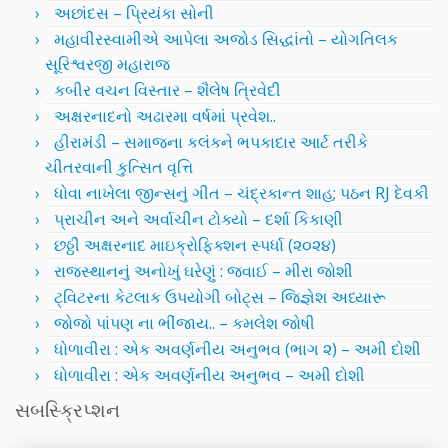
અછાંદસ – પ્રિયંકા સોની
મહાવીરસ્વામીએ આપેલા અજોડ સિદ્ધાંતો – યોગતિલક
સૂરિશ્વરજી મહારાજ
કબીર વચન વિસ્તાર – શૈલેષ ત્રિવેદી
અક્ષરનાદનો અઢારમા વર્ષમાં પ્રવેશ..
હીરામંડી – સમાજના કલંકને ભપકાદાર આર્ટ તરીકે
ચીતરવાની કુત્સિત વૃત્તિ
ધોવા નાખેલા જીન્સનું ગીત – ચંદ્રકાન્ત શાહ; પઠન RJ દેવકી
પ્રાચીન અને અર્વાચીન ટોક્યો – દર્શા કિકાણી
છઠ્ઠી અક્ષરનાદ માઇક્રોફિક્શન સ્પર્ધા (૨૦૨૪)
રાજસ્થાનનું અનોખું ઘરેણું : જવાઈ – મીરા જોશી
ટ્વિટરના કેટલાક ઉપયોગી બોટ્સ – જિજ્ઞેશ અધ્યારૂ
જોજો પાંપણ ના ભીંજાય.. – કમલેશ જોષી
ધોળાવીરા : એક અવર્ણનીય અનુભવ (ભાગ ૨) – અમી દોશી
ધોળાવીરા : એક અવર્ણનીય અનુભવ – અમી દોશી
સબસ્ક્રિપ્શન