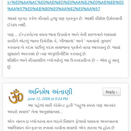
s=%E0%AA%AC%E0%AB%8D%E0%AA%B2%E0%AB%8B%E0
%AA%97%E0%AB%80%E0%AA%82%E0%AA%97
આમાં પ્રગટ કરેલ વીચારો હજુ પણ પ્રસ્તુત છે. આથી વીશેશ ઉમેરવાની
ઈચ્છા નથી.
પણ…. ઈન્ટરનેટના વધતા જતા ઉપયોગ અને તેની સરળતાને લક્ષ્યમાં
રાખીને એટલું જરુર ઉમેરીશ કે, ‘નીજાનંદ’ અને ‘ ગમતાંનો ગુલાલ’
કરવાના બે કદમ પછીનું કદમ સમાજના પ્રશ્નોને વાચા આપવાનું છે. જ્યાં
સુધારાને અવકાશ છે ત્યાં અંગુલીનીર્દેશ કરવાનું છે.
શીક્ષીત અને વીચારશીલ બ્લોગરોનું આ ઉત્તરદાયીત્વ છે – એમ હું માનું
છું.
અનિમેષ અંતાણી
Reply
↓
June 12, 2008 at 9:24 PM
આ પહેલાં મારી કોમેન્ટ હતી “બહુજ સરસ પણ અત્યંત
અઘરો સવાલ” તેના અનુસંધાનમાં…
એક નાનકડા બ્લોગરના મન લઇને વિશાળ ફેલાવો ધરાવતા અખબારના
આલિશાન કોન્ફરન્સ રૂમમાં ચર્ચાતા સવાલો એક સરખા જ હોય છે