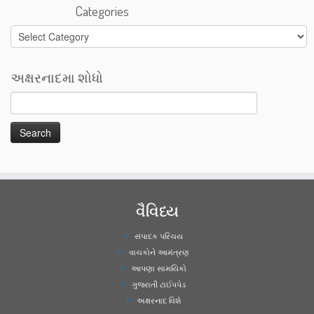
Categories
Categories
અક્ષરનાદમા શોધો
વૈવિધ્ય
સંપાદક પરિચય
વાચકોને આમંત્રણ
આપણા સામયિકો
ગુજરાતી ટાઈપપેડ
અક્ષરનાદ વિશે