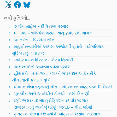
X
Facebook
Bluesky
નવી કૃતિઓ…
સર્જન સાહેબ – દીપિકાબા પરમાર
ધમ્મપદ – ઋષિકેશ શરણ, અનુ. હર્ષદ દવે, ભાગ ૧
અછાંદસ – પ્રિયંકા સોની
મહાવીરસ્વામીએ આપેલા અજોડ સિદ્ધાંતો – યોગતિલક
સૂરિશ્વરજી મહારાજ
કબીર વચન વિસ્તાર – શૈલેષ ત્રિવેદી
અક્ષરનાદનો અઢારમા વર્ષમાં પ્રવેશ..
હીરામંડી – સમાજના કલંકને ભપકાદાર આર્ટ તરીકે
ચીતરવાની કુત્સિત વૃત્તિ
ધોવા નાખેલા જીન્સનું ગીત – ચંદ્રકાન્ત શાહ; પઠન RJ દેવકી
પ્રાચીન અને અર્વાચીન ટોક્યો – દર્શા કિકાણી
છઠ્ઠી અક્ષરનાદ માઇક્રોફિક્શન સ્પર્ધા (૨૦૨૪)
રાજસ્થાનનું અનોખું ઘરેણું : જવાઈ – મીરા જોશી
ટ્વિટરના કેટલાક ઉપયોગી બોટ્સ – જિજ્ઞેશ અધ્યારૂ