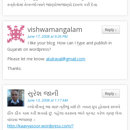
સ્ત્રોતોમાં વેબબ્લોગ્સને જાણ્યેઅજાણ્યે દાખલ કરી દેવા.
vishwamangalam
Reply
↓
June 17, 2008 at 9:26 PM
I like your blog. How can I type and publish in
Gujarati on wordpress?
Please let me know:
atulraval@gmail.com
Thanks.
સુરેશ જાની
Reply
↓
June 13, 2008 at 1:17 AM
બ્લોગીંગનું આ મારું ત્રીજું વર્શ છે. નવરા ધુપ હોવાના સબબે
ઠીક ઠીક કામ કરી શક્યો છું. પહેલા વરસના અંતે પ્રગટ કરેલ ત્રણ લેખ
વાંચવા ભલામણ –
http://kaavyasoor.wordpress.com/?