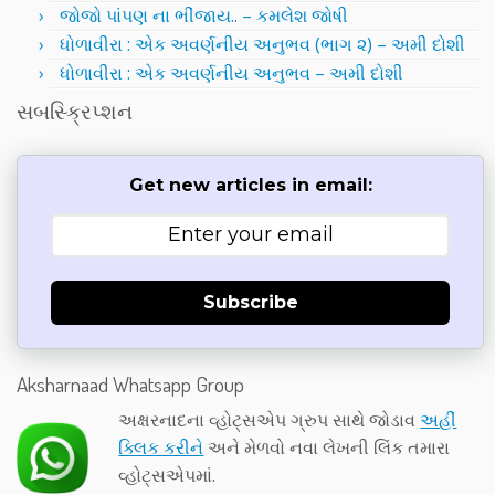
જોજો પાંપણ ના ભીંજાય.. – કમલેશ જોષી
ધોળાવીરા : એક અવર્ણનીય અનુભવ (ભાગ ૨) – અમી દોશી
ધોળાવીરા : એક અવર્ણનીય અનુભવ – અમી દોશી
સબસ્ક્રિપ્શન
Get new articles in email:
Subscribe
Aksharnaad Whatsapp Group
અક્ષરનાદના વ્હોટ્સએપ ગ્રુપ સાથે જોડાવ
અહીં
ક્લિક કરીને
અને મેળવો નવા લેખની લિંક તમારા
વ્હોટ્સએપમાં.