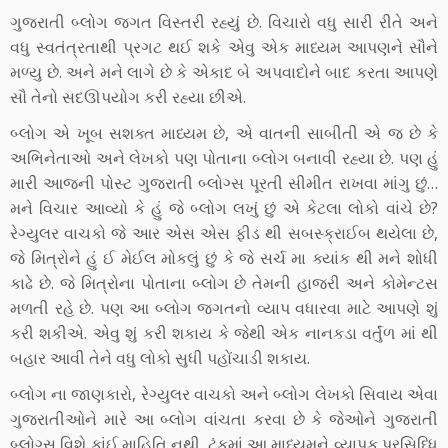
ગુજરાતી બ્લોગ જગત વિસ્તરી રહ્યું છે. વિચારો વધુ સારી રીતે અને
વધુ સ્વતંત્રતાથી પ્રગટ થઈ શકે એવુ એક માધ્યમ આપણને સૌને
મળ્યુ છે. અને મને લાગે છે કે એકાદ બે અપવાદોને બાદ કરતા આપણે
સૌ તેનો સદઊપયોગ કરી રહ્યા છીએ.
બ્લોગ એ ખૂબ સશક્ત માધ્યમ છે, એ વાતની સાબીતી એ જ છે કે
અભિનેતાઓ અને લેખકો પણ પોતાના બ્લોગ બનાવી રહ્યા છે. પણ હું
મારી આજની પોસ્ટ ગુજરાતી બ્લોગ્સ પૂરતી સીમીત રાખવા માંગુ છું…
મને વિચાર આવ્યો કે હું જે બ્લોગ લખું છું એ કેટલા લોકો વાંચે છે?
રેગ્યુલર વાચકો જે આર એસ એસ ફીડ થી સબસ્ક્રાઈબ થયેલા છે,
જે મિત્રોને હું ઈ મેઈલ મોકલું છું કે જે સર્ચ મા ક્યાંક થી મને શોધી
કાઢે છે. જે મિત્રોના પોતાના બ્લોગ છે તેમની હાજરી અને કોમેન્ટસ
મળતી રહે છે. પણ આ બ્લોગ જગતનો વ્યાપ વધારવા માટે આપણે શું
કરી શકીએ. એવુ શું કરી શકાય કે જેથી એક નાનકડા વર્તુંળ માં થી
બહાર આવી તેને વધુ લોકો સુધી પહોંચાડી શકાય.
બ્લોગ ના જાણકારો, રેગ્યુલર વાચકો અને બ્લોગ લેખકો સિવાય એવા
ગુજરાતીઓને મારે આ બ્લોગ વાંચતા કરવા છે કે જેઓને ગુજરાતી
બ્લોગ્સ વિશે કાંઈ માહિતિ નથી. ટૂંકમાં આ માધ્યમને વ્યાપક પ્રસિધ્ધિ