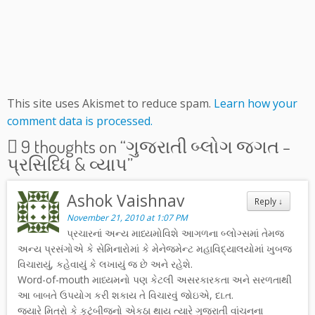
This site uses Akismet to reduce spam.
Learn how your
comment data is processed.
9 thoughts on “
ગુજરાતી બ્લોગ જગત –
પ્રસિધ્ધિ & વ્યાપ
”
Ashok Vaishnav
Reply
↓
November 21, 2010 at 1:07 PM
પ્રચારનાં અન્ય માધ્યમોવિશે આગળના બ્લોગ્સમાં તેમજ
અન્ય પ્રસંગોએ કે સેમિનારોમાં કે મેનેજમેન્ટ મહાવિદ્યાલયોમાં ખુબજ
વિચારાયું, કહેવાયું કે લખાયું જ છે અને રહેશે.
Word-of-mouth માધ્યમનો પણ કેટલી અસરકારકતા અને સરળતાથી
આ બાબતે ઉપયોગ કરી શકાય તે વિચારવું જોઇએ, દા.ત.
જ્યારે મિત્રો કે કુટુંબીજનો એકઠા થાય ત્યારે ગુજરાતી વાંચનના