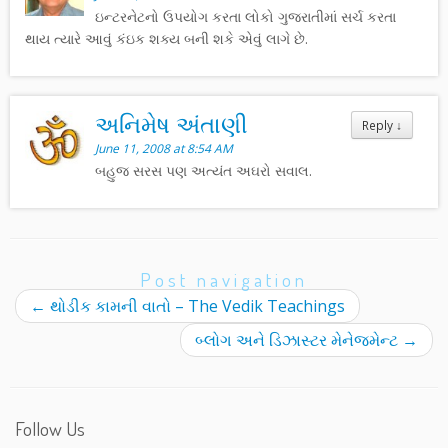
ઇન્ટરનેટનો ઉપયોગ કરતા લોકો ગુજરાતીમાં સર્ચ કરતા
થાય ત્યારે આવું કંઇક શક્ય બની શકે એવું લાગે છે.
અનિમેષ અંતાણી
Reply
↓
June 11, 2008 at 8:54 AM
બહુજ સરસ પણ અત્યંત અઘરો સવાલ.
Post navigation
←
થોડીક કામની વાતો – The Vedik Teachings
બ્લોગ અને ડિઝાસ્ટર મેનેજમેન્ટ
→
Follow Us