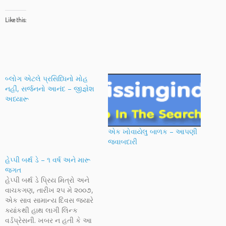
Like this:
બ્લોગ એટલે પ્રસિધ્ધિનો મોહ
નહીં, સર્જનનો આનંદ – જીજ્ઞેશ
અધ્યારૂ
એક ખોવાયેલુ બાળક – આપણી
જવાબદારી
હેપ્પી બર્થ ડે – ૧ વર્ષ અને મારૂ
જગત
હેપ્પી બર્થ ડે પ્રિય મિત્રો અને
વાચકગણ, તારીખ ૨૫ મે ૨૦૦૭,
એક સાવ સામાન્ય દિવસ જ્યારે
ક્યાંકથી હાથ લાગી લિન્ક
વર્ડપ્રેસની. ખબર ન હતી કે આ