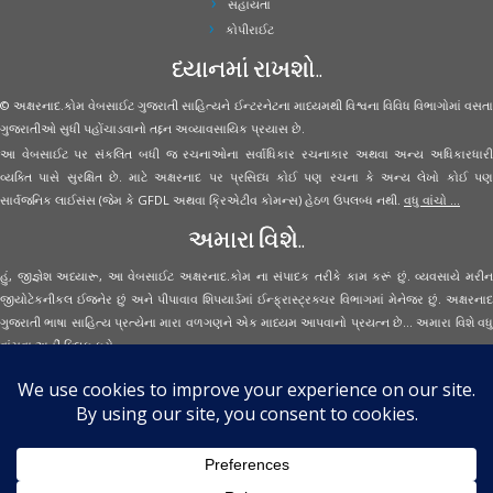
સહાયતા
કોપીરાઈટ
ધ્યાનમાં રાખશો..
© અક્ષરનાદ.કોમ વેબસાઈટ ગુજરાતી સાહિત્યને ઈન્ટરનેટના માધ્યમથી વિશ્વના વિવિધ વિભાગોમાં વસતા
ગુજરાતીઓ સુધી પહોંચાડવાનો તદ્દન અવ્યાવસાયિક પ્રયાસ છે.
આ વેબસાઈટ પર સંકલિત બધી જ રચનાઓના સર્વાધિકાર રચનાકાર અથવા અન્ય અધિકારધારી
વ્યક્તિ પાસે સુરક્ષિત છે. માટે અક્ષરનાદ પર પ્રસિધ્ધ કોઈ પણ રચના કે અન્ય લેખો કોઈ પણ
સાર્વજનિક લાઈસંસ (જેમ કે GFDL અથવા ક્રિએટીવ કોમન્સ) હેઠળ ઉપલબ્ધ નથી.
વધુ વાંચો ...
અમારા વિશે..
હું, જીજ્ઞેશ અધ્યારૂ, આ વેબસાઈટ અક્ષરનાદ.કોમ ના સંપાદક તરીકે કામ કરૂં છું. વ્યવસાયે મરીન
જીયોટેકનીકલ ઈજનેર છું અને પીપાવાવ શિપયાર્ડમાં ઈન્ફ્રાસ્ટ્રક્ચર વિભાગમાં મેનેજર છું. અક્ષરનાદ
ગુજરાતી ભાષા સાહિત્ય પ્રત્યેના મારા વળગણને એક માધ્યમ આપવાનો પ્રયત્ન છે... અમારા વિશે વધુ
વાંચવા
અહીં ક્લિક કરો...
Secured Site Assurance
· © 2026
Aksharnaad.com
By Jignesh Adhyaru ·