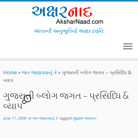
અંતરની અનુભૂતિનો અક્ષર ધ્વનિ..
Skip
to
Home
»
જત જણાવવાનું કે
»
ગુજરાતી બ્લોગ જગત – પ્રસિધ્ધિ &
content
વ્યાપ
ગુજરાતી બ્લોગ જગત – પ્રસિધ્ધિ &
9
વ્યાપ
June 11, 2008
in
જત જણાવવાનું કે
tagged
જીજ્ઞેશ અધ્યારૂ