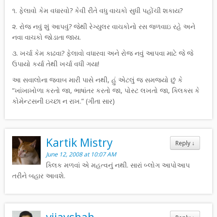
૧. ફેલાવો કેમ વધારવો? કેવી રીતે વધુ વાચકો સુધી પહોંચી શકાય?
૨. રોજ નવું શું આપવું? જેથી રેગ્યુલર વાચકોનો રસ જળવાઇ રહે અને
નવા વાચકો જોડાતા જાય.
૩. ખર્ચા કેમ કાઢવા? ફેલાવો વધારવા અને રોજ નવું આપવા માટે જે જે
ઉપાયો કર્યા તેથી ખર્ચા વધી ગયા!
આ સવાલોના જવાબ મારી પાસે નથી, હું એટલું જ સમજ્યો છું કે
“ખાંખાખોળા કરતો જા, ભાષાંતર કરતો જા, પોસ્ટ લખતો જા, ક્લિક્સ કે
કોમેન્ટસની ઇચ્છા ન રાખ.” (ગીતા સાર)
Kartik Mistry
Reply
↓
June 12, 2008 at 10:07 AM
ક્લિક મળવાં એ મહત્વનું નથી. સારાં બ્લોગ આપોઆપ
તરીને બહાર આવશે.