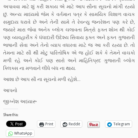
અપાવવા માટે શું કરી શકાય એ માટે આપ સૌના સૂચનો માંગી રહ્યો
છું. અન્ય માધ્યમો જેમ કે વર્તમાન પત્ર કે સામયિક વિશાળ વાચક
સમુદાય ધરાવે છે અને તેની સામે તે રેવન્યુ જનરેશન પણ કરે છે,
જ્યારે મારા જેવા અનેક બ્લોગ ચલાવતા મિત્રો ફક્ત શોખ થી કોઈ
પણ વ્યવહારીક કે ધંધાદારી ઉદેશ્ય સિવાય ફક્ત અને ફક્ત ગુજરાતી
ભાષાની સેવા અને તેનો વ્યાપ વધારવા માટે જ આ કરી રહ્યા છે. તો
તેમના માટે સૌ થી મોટુ પારિતોષિક એ જ હોઈ શકે કે તેમને વાચકો
મળી રહે અને કોઈ પણ સારો અને માહિતિપ્રદ ગુજરાતી બ્લોગ
ક્લિક્સ ના મળવાને લીધે બંધ ના થાય.
આશા છે આપ સૌ ના સૂચનો મળી રહેશે…
આપનો
જીગ્નેશ અધ્યારૂ
Share this:
Print
Reddit
Telegram
WhatsApp