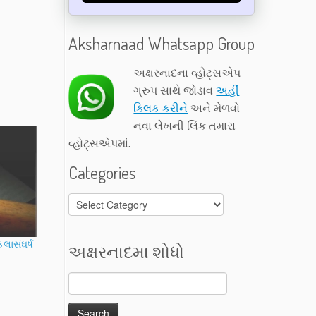
Aksharnaad Whatsapp Group
અક્ષરનાદના વ્હોટ્સએપ
ગ્રુપ સાથે જોડાવ
અહીં
ક્લિક કરીને
અને મેળવો
નવા લેખની લિંક તમારા
વ્હોટ્સએપમાં.
Categories
Categories
લાસંઘર્ષ
અક્ષરનાદમા શોધો