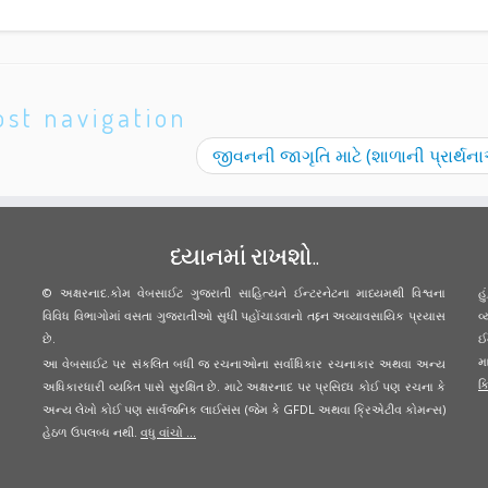
ost navigation
જીવનની જાગૃતિ માટે (શાળાની પ્રાર્થ
ધ્યાનમાં રાખશો..
© અક્ષરનાદ.કોમ વેબસાઈટ ગુજરાતી સાહિત્યને ઈન્ટરનેટના માધ્યમથી વિશ્વના
હ
વિવિધ વિભાગોમાં વસતા ગુજરાતીઓ સુધી પહોંચાડવાનો તદ્દન અવ્યાવસાયિક પ્રયાસ
વ
છે.
ઈ
મ
આ વેબસાઈટ પર સંકલિત બધી જ રચનાઓના સર્વાધિકાર રચનાકાર અથવા અન્ય
ક્
અધિકારધારી વ્યક્તિ પાસે સુરક્ષિત છે. માટે અક્ષરનાદ પર પ્રસિધ્ધ કોઈ પણ રચના કે
અન્ય લેખો કોઈ પણ સાર્વજનિક લાઈસંસ (જેમ કે GFDL અથવા ક્રિએટીવ કોમન્સ)
હેઠળ ઉપલબ્ધ નથી.
વધુ વાંચો ...