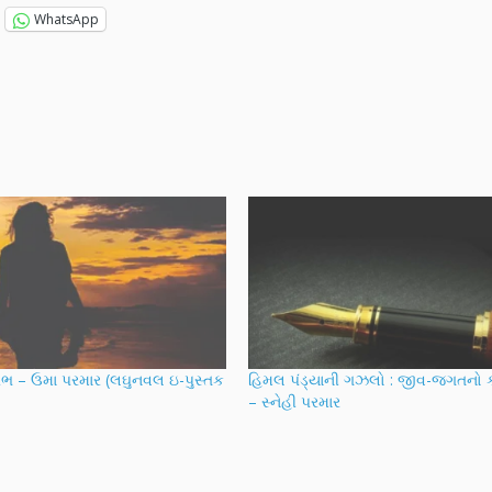
WhatsApp
ભ – ઉમા પરમાર (લઘુનવલ ઇ-પુસ્તક
હિમલ પંડ્યાની ગઝલો : જીવ-જગતનો ક
– સ્નેહી પરમાર