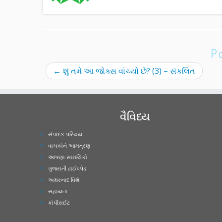
P
←
શું તમે આ જોક્સ વાંચ્યો છે? (3) – સંકલિત
વૈવિધ્ય
સંપાદક પરિચય
વાચકોને આમંત્રણ
આપણા સામયિકો
ગુજરાતી ટાઈપપેડ
અક્ષરનાદ વિશે
સહાયતા
કોપીરાઈટ