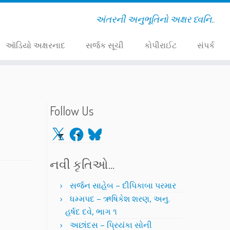
અંતરની અનુભૂતિનો અક્ષર ધ્વનિ..
ઑડિયો અક્ષરનાદ
સર્જક સૂચી
કોપીરાઈટ
સંપર્ક
Follow Us
X
Facebook
Bluesky
નવી કૃતિઓ…
સર્જન સાહેબ – દીપિકાબા પરમાર
ધમ્મપદ – ઋષિકેશ શરણ, અનુ.
હર્ષદ દવે, ભાગ ૧
અછાંદસ – પ્રિયંકા સોની