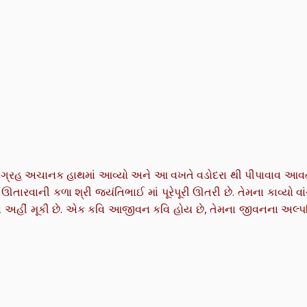
 સંગ્રહ અચાનક હાથમાં આવ્યો અને આ વખતે વડોદરા થી પીપાવાવ આ
ઊતારવાની કળા શ્રી જયંતિભાઈ માં પૂરેપૂરી ઊતરી છે. તેમના કાવ્યો વાં
 અહીં મૂકી છે. એક કવિ આજીવન કવિ હોય છે, તેમના જીવનના અલ્પ