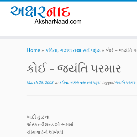
Skip
to
Home
»
કવિતા, ગઝલ તથા સર્વ પદ્ય
»
કોઈ – જયંતિ પ
content
કોઈ – જયંતિ પરમાર
March 25, 2008
in
કવિતા, ગઝલ તથા સર્વ પદ્ય
tagged
જયંતિ પરમાર
ખાદી હાટના
એરકન્ડીશન્ડ શો રૂમમાં
ચીમળાઈને ઊભેલી