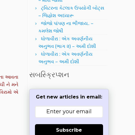
– મીરા જોશી
ટ્વિટરના કેટલાક ઉપયોગી બોટ્સ
– જિજ્ઞેશ અધ્યારૂ
જોજો પાંપણ ના ભીંજાય.. –
કમલેશ જોષી
ધોળાવીરા : એક અવર્ણનીય
અનુભવ (ભાગ ૨) – અમી દોશી
ધોળાવીરા : એક અવર્ણનીય
અનુભવ – અમી દોશી
સબસ્ક્રિપ્શન
વતા આવતા
ચી ને મને
વિરામો એ
Get new articles in email:
Subscribe