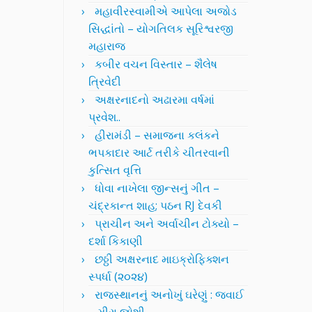
મહાવીરસ્વામીએ આપેલા અજોડ
સિદ્ધાંતો – યોગતિલક સૂરિશ્વરજી
મહારાજ
કબીર વચન વિસ્તાર – શૈલેષ
ત્રિવેદી
અક્ષરનાદનો અઢારમા વર્ષમાં
પ્રવેશ..
હીરામંડી – સમાજના કલંકને
ભપકાદાર આર્ટ તરીકે ચીતરવાની
કુત્સિત વૃત્તિ
ધોવા નાખેલા જીન્સનું ગીત –
ચંદ્રકાન્ત શાહ; પઠન RJ દેવકી
પ્રાચીન અને અર્વાચીન ટોક્યો –
દર્શા કિકાણી
છઠ્ઠી અક્ષરનાદ માઇક્રોફિક્શન
સ્પર્ધા (૨૦૨૪)
રાજસ્થાનનું અનોખું ઘરેણું : જવાઈ