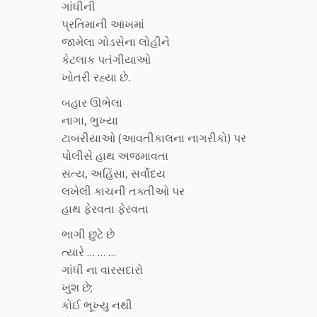
ગાંધીની
પ્રતિમાની આંખમાં
જામેલા ગોડસેના લોહીને
કેટલાક પતંગીયાઓ
ખોતરી રહ્યા છે.
બહાર ઊભેલા
નાગા, ભુખ્યા
ટાબરીયાઓ (આવતીકાલના નાગરીકો) પર
પોલીસે હાથ અજમાવતા
સત્ય, અહિંસા, સર્વોદય
લખેલી કાચની તક્તીઓ પર
હાથ ફેરવતા ફેરવતા
ભાગી છુટે છે
ત્યારે … … …
ગાંધી ના વારસદારો
ખુશ છે;
કોઈ ભૂખ્યુ નથી