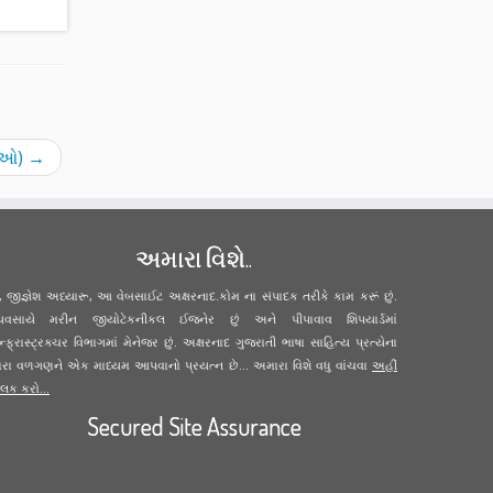
નાઓ)
→
અમારા વિશે..
ું, જીજ્ઞેશ અધ્યારૂ, આ વેબસાઈટ અક્ષરનાદ.કોમ ના સંપાદક તરીકે કામ કરૂં છું.
્યવસાયે મરીન જીયોટેકનીકલ ઈજનેર છું અને પીપાવાવ શિપયાર્ડમાં
ન્ફ્રાસ્ટ્રક્ચર વિભાગમાં મેનેજર છું. અક્ષરનાદ ગુજરાતી ભાષા સાહિત્ય પ્રત્યેના
ારા વળગણને એક માધ્યમ આપવાનો પ્રયત્ન છે... અમારા વિશે વધુ વાંચવા
અહીં
લિક કરો...
Secured Site Assurance