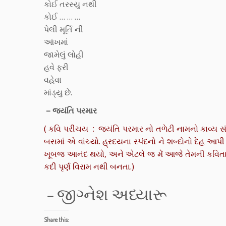
કોઈ તરસ્યુ નથી
કોઈ … … …
પેલી મૂર્તિ ની
આંખમાં
જામેલું લોહી
હવે ફરી
વહેવા
માંડ્યુ છે.
– જયંતિ પરમાર
( કવિ પરીચય : જયંતિ પરમાર નો તળેટી નામનો કાવ્ય
બસમાં એ વાંચ્યો. હ્રદયના સ્પંદનો ને શબ્દોનો દેહ આપી 
ખૂબજ આનંદ થયો, અને એટલે જ મેં આજે તેમની કવિતા
કદી પૃર્ણ વિરામ નથી બનતા.)
– જીગ્નેશ અધ્યારૂ
Share this: