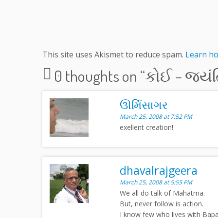
This site uses Akismet to reduce spam.
Learn ho
0 thoughts on “
કોઈ – જયં
ઊર્મિસાગર
March 25, 2008 at 7:52 PM
exellent creation!
dhavalrajgeera
March 25, 2008 at 5:55 PM
We all do talk of Mahatma.
But, never follow is action.
I know few who lives with Bapaj