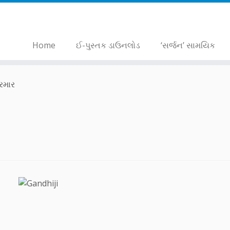
Home
ઈ-પુસ્તક ડાઉનલોડ
‘સર્જન’ સામયિક
રમાર