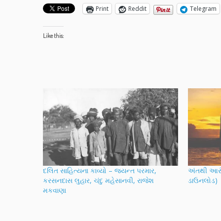
Print
Reddit
Telegram
Like this:
દલિત સાહિત્યના કાવ્યો – જયન્ત પરમાર,
અંતથી આરં
કરસનદાસ લુહાર, ચંદુ મહેસાનવી, રાજેશ
ડાઉનલોડ)
મકવાણા