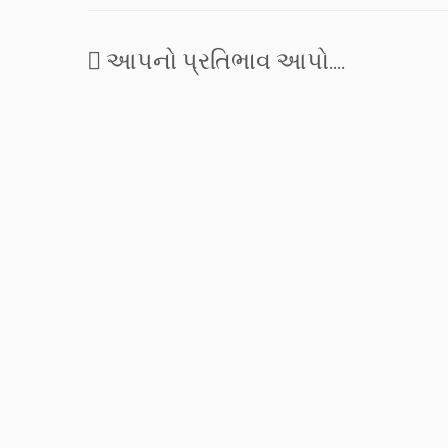
આપનો પ્રતિભાવ આપો....