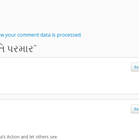
w your comment data is processed.
તિ પરમાર
”
Re
Re
i’s Action and let others see.