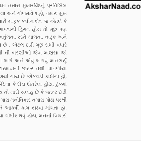
 તમારા મુખારવિંદનું પ્રતિબિંબ
ાતેલા અને ગોળમટોળ હો, તમારું મુખ
ો મારી માફક ક્લીન શેવ જ એટલે કે
આપવાની હિંમત હોય તો મૂછ પણ
્તુલતા, રસ્તે ચાલતાં, નાટ્ક અને
ચે છે . એટલ દાઢી મૂછ રાખી વધારે
, ઘી ની બરણીઓ જેવા માણસો જો
 લાગે અને એવું લાગવું માનભર્યું
શરમાવાની જરૂર નથી. પાતળીયા
ંશથી ગાય છે. એકવડી કાઠીના હો,
ઠેલા કે ઉંડા ઉતરેલા હોય, ટુંકમાં
ય તો મારી સલાહ છે કે જરૂર દાઢી
મારા મનોવિકાર તમારા મોઢા પરથી
 આકર્ષી કામ કાઢવા માંગતા હો,
ા ગંભીર થવું હોય, મનનાં વિચારો