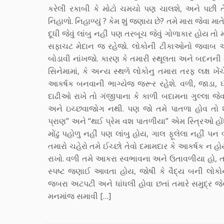
કરેલી રકાબી કે મોટો ચમચો પણ ચાલશે, અને પછી તેમાં
નિહાળો. નિહાળ્યું ? કેમ શું જણાય છે? તમે મારા જેવા મ
દૂધી જેવું લાંબુ નહીં પણ તરબૂચ જેવું ગોળાકાર હોય ત
સફાચટ મેદાન જ રહેજો. લોકોની ટીકાઓનો જવાબ 
બોડાવી નાંખજો. કારણ કે તમારી સ્થૂલતા અને બદનની વર
સિનેમામાં, કે અન્ય સ્થળૅ લોકોનુ તમારા તરફ લક્ષ ખેં
આકર્ષક બનવાની ભાગ્યેજ જરૂર રહેશે. વળી, જાડા
દાઢીઓ રાખે તો ગંજીપાના કે કાળી બદામના ગુલ્લા જેવા
અને ઇચ્છવાજોગ નથી. પણ જો તમે પાતળા હોવ તો 
પ્રાણ” અને “થઈ પ્રેમ વશ પાતળીયા” એમ સ્ત્રિઓ હો
મોંઢુ પહોળુ નહીં પણ લાંબુ હોય, ગાલ ફૂલેલા નહીં પન બે
તમારો ચહેરો તમે ઈચ્છો તેવો દમામદાર કે આકર્ષક ન હો
રાખો. વળી તમે આકરા સ્વભાવના અને ઉતાવળીયા હો, ત
સ્પષ્ટ જણાઈ આવતા હોય, જોષી કે વૈદ્ય બની લોકોને
જબરા અટપટી અને ધાંધલી હોવા છતાં તમારે સમુદ્ર જેવ
મનમાંજ સમાવી […]