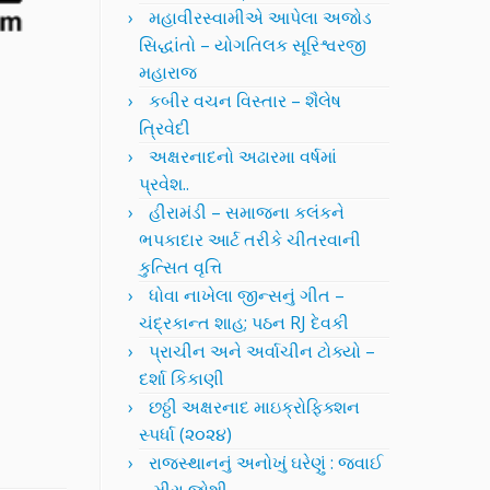
મહાવીરસ્વામીએ આપેલા અજોડ
સિદ્ધાંતો – યોગતિલક સૂરિશ્વરજી
મહારાજ
કબીર વચન વિસ્તાર – શૈલેષ
ત્રિવેદી
અક્ષરનાદનો અઢારમા વર્ષમાં
પ્રવેશ..
હીરામંડી – સમાજના કલંકને
ભપકાદાર આર્ટ તરીકે ચીતરવાની
કુત્સિત વૃત્તિ
ધોવા નાખેલા જીન્સનું ગીત –
ચંદ્રકાન્ત શાહ; પઠન RJ દેવકી
પ્રાચીન અને અર્વાચીન ટોક્યો –
દર્શા કિકાણી
છઠ્ઠી અક્ષરનાદ માઇક્રોફિક્શન
સ્પર્ધા (૨૦૨૪)
રાજસ્થાનનું અનોખું ઘરેણું : જવાઈ