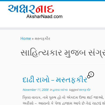
Skip
to
Home
»
મસ્તફકીર
content
સાહિત્યકાર મુજબ સંગ્રહ
5
દાઢી રાખો – મસ્તફકીર
November 11, 2008
in
હાસ્ય વ્યંગ્ય
tagged
મસ્તફકીર
પ્રિય વાચક, તમે પુરુષ હો તો એકદમ ઉભા થઈ જાઓ, હ
અરીસો – આયનો કે પેલા હજામ આપે છે તેવું ચાટલું શ