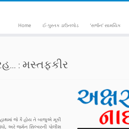
Home
ઈ-પુસ્તક ડાઉનલોડ
‘સર્જન’ સામયિક
... :
મસ્તફકીર
ાથમાં જે કૈ હોય તે બાજુએ મૂકી
ોધો, અરે જર્મન સિલ્વરની પોલીશ