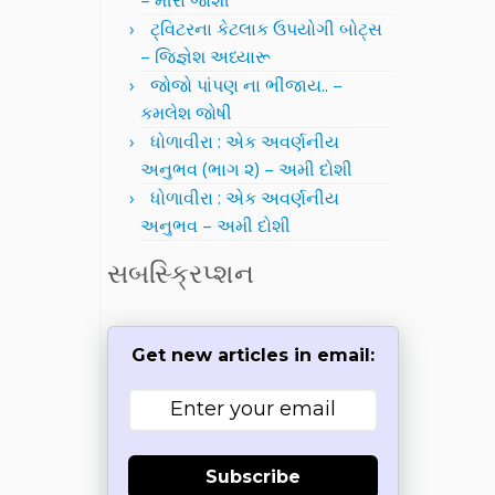
– મીરા જોશી
ટ્વિટરના કેટલાક ઉપયોગી બોટ્સ
– જિજ્ઞેશ અધ્યારૂ
જોજો પાંપણ ના ભીંજાય.. –
કમલેશ જોષી
ધોળાવીરા : એક અવર્ણનીય
અનુભવ (ભાગ ૨) – અમી દોશી
ધોળાવીરા : એક અવર્ણનીય
અનુભવ – અમી દોશી
સબસ્ક્રિપ્શન
Get new articles in email:
Subscribe