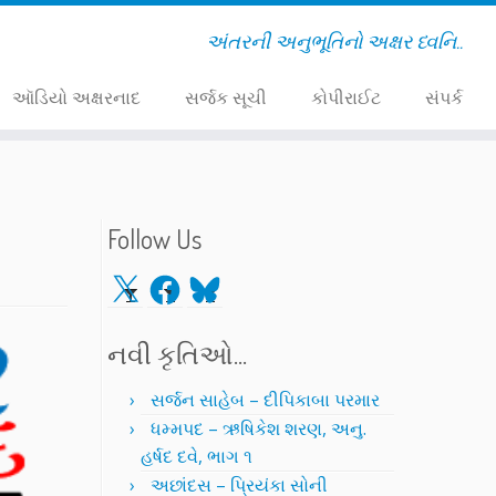
અંતરની અનુભૂતિનો અક્ષર ધ્વનિ..
ઑડિયો અક્ષરનાદ
સર્જક સૂચી
કોપીરાઈટ
સંપર્ક
Follow Us
X
Facebook
Bluesky
નવી કૃતિઓ…
સર્જન સાહેબ – દીપિકાબા પરમાર
ધમ્મપદ – ઋષિકેશ શરણ, અનુ.
હર્ષદ દવે, ભાગ ૧
અછાંદસ – પ્રિયંકા સોની