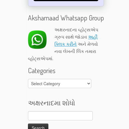
Aksharnaad Whatsapp Group
અક્ષરનાદના વ્હોટ્સએપ
ગ્રુપ સાથે જોડાવ
અહીં
ક્લિક કરીને
અને મેળવો
નવા લેખની લિંક તમારા
વ્હોટ્સએપમાં.
Categories
Categories
અક્ષરનાદમા શોધો