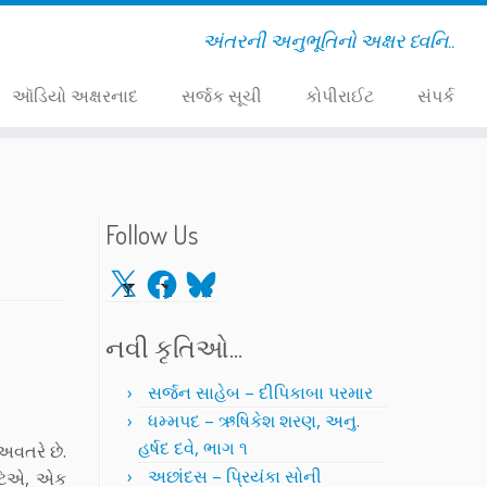
અંતરની અનુભૂતિનો અક્ષર ધ્વનિ..
ઑડિયો અક્ષરનાદ
સર્જક સૂચી
કોપીરાઈટ
સંપર્ક
Follow Us
X
Facebook
Bluesky
નવી કૃતિઓ…
સર્જન સાહેબ – દીપિકાબા પરમાર
ધમ્મપદ – ઋષિકેશ શરણ, અનુ.
હર્ષદ દવે, ભાગ ૧
અવતરે છે.
અછાંદસ – પ્રિયંકા સોની
ષ્ટિએ, એક