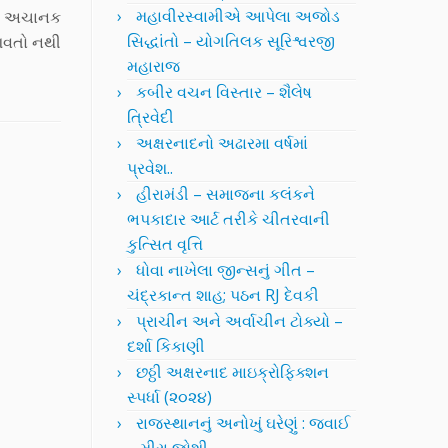
મહાવીરસ્વામીએ આપેલા અજોડ
સાવ અચાનક
સિદ્ધાંતો – યોગતિલક સૂરિશ્વરજી
આવતો નથી
મહારાજ
કબીર વચન વિસ્તાર – શૈલેષ
ત્રિવેદી
અક્ષરનાદનો અઢારમા વર્ષમાં
પ્રવેશ..
હીરામંડી – સમાજના કલંકને
ભપકાદાર આર્ટ તરીકે ચીતરવાની
કુત્સિત વૃત્તિ
ધોવા નાખેલા જીન્સનું ગીત –
ચંદ્રકાન્ત શાહ; પઠન RJ દેવકી
પ્રાચીન અને અર્વાચીન ટોક્યો –
દર્શા કિકાણી
છઠ્ઠી અક્ષરનાદ માઇક્રોફિક્શન
સ્પર્ધા (૨૦૨૪)
રાજસ્થાનનું અનોખું ઘરેણું : જવાઈ