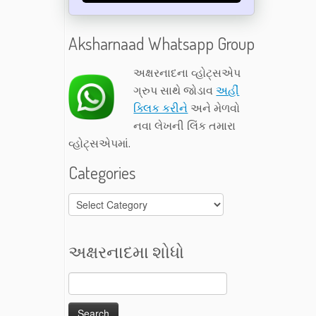
Aksharnaad Whatsapp Group
અક્ષરનાદના વ્હોટ્સએપ
ગ્રુપ સાથે જોડાવ
અહીં
ક્લિક કરીને
અને મેળવો
નવા લેખની લિંક તમારા
વ્હોટ્સએપમાં.
Categories
Categories
અક્ષરનાદમા શોધો