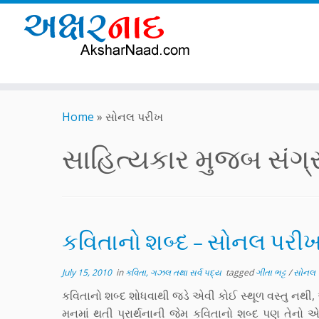
Skip
to
Home
»
સોનલ પરીખ
content
સાહિત્યકાર મુજબ સંગ્રહ
કવિતાનો શબ્દ – સોનલ પરી
July 15, 2010
in
કવિતા, ગઝલ તથા સર્વ પદ્ય
tagged
ગીતા ભટ્ટ
/
સોનલ 
કવિતાનો શબ્દ શોધવાથી જડે એવી કોઈ સ્થૂળ વસ્તુ નથી
મનમાં થતી પ્રાર્થનાની જેમ કવિતાનો શબ્દ પણ તેનો 