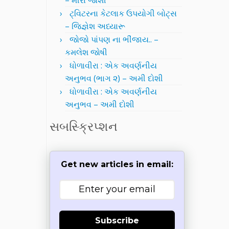
– મીરા જોશી
ટ્વિટરના કેટલાક ઉપયોગી બોટ્સ
– જિજ્ઞેશ અધ્યારૂ
જોજો પાંપણ ના ભીંજાય.. –
કમલેશ જોષી
ધોળાવીરા : એક અવર્ણનીય
અનુભવ (ભાગ ૨) – અમી દોશી
ધોળાવીરા : એક અવર્ણનીય
અનુભવ – અમી દોશી
સબસ્ક્રિપ્શન
Get new articles in email:
Subscribe