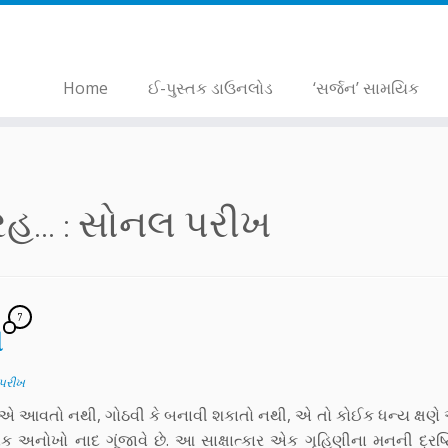
Home
ઈ-પુસ્તક ડાઉનલોડ
‘સર્જન’ સામયિક
... :
સોનલ પરીખ
7
ખ
પરીખ
, એ આવતો નથી, ગોઠવી કે બનાવી શકાતો નથી, એ તો કોઈક ધન્ય ક્ષણે 
એક અનોખો નાદ ગૂંજાવે છે. આ સાક્ષાત્કાર એક ગૃહિણીના મનની દ્ર