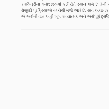
કવયિત્રીના મનોદ્રશ્યમાં કઈ રીતે સ્થાન પામે છે તે
રોજીંદી પ્રક્રિયાઓ વચ્ચેથી મળી આવે છે, સાવ અચા
એ અર્થની વાત અહીં ખૂબ કાવ્યાત્મક અને અર્થપૂર્ણ દ્રષ્