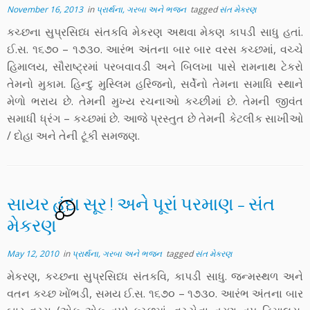
November 16, 2013
in
પ્રાર્થના, ગરબા અને ભજન
tagged
સંત મેકરણ
કચ્છના સુપ્રસિધ્ધ સંતકવિ મેકરણ અથવા મેકણ કાપડી સાધુ હતાં.
ઈ.સ. ૧૬૭૦ – ૧૭૩૦. આરંભ અંતના બાર બાર વરસ કચ્છમાં, વચ્ચે
હિમાલય, સૌરાષ્ટ્રમાં પરબવાવડી અને બિલખા પાસે રામનાથ ટેકરો
તેમનો મુકામ. હિન્દુ મુસ્લિમ હરિજનો, સર્વેનો તેમના સમાધિ સ્થાને
મેળો ભરાય છે. તેમની મુખ્ય રચનાઓ કચ્છીમાં છે. તેમની જીવંત
સમાધી ધ્રંગ – કચ્છમાં છે. આજે પ્રસ્તુત છે તેમની કેટલીક સાખીઓ
/ દોહા અને તેની ટૂંકી સમજણ.
સાયર હુંદા સૂર ! અને પૂરાં પરમાણ – સંત
1
મેકરણ
May 12, 2010
in
પ્રાર્થના, ગરબા અને ભજન
tagged
સંત મેકરણ
મેકરણ, કચ્છના સુપ્રસિધ્ધ સંતકવિ, કાપડી સાધુ. જન્મસ્થળ અને
વતન કચ્છ ખોંભડી, સમય ઈ.સ. ૧૬૭૦ – ૧૭૩૦. આરંભ અંતના બાર