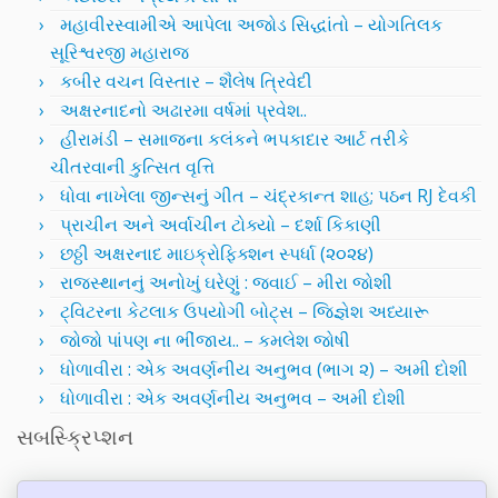
મહાવીરસ્વામીએ આપેલા અજોડ સિદ્ધાંતો – યોગતિલક
સૂરિશ્વરજી મહારાજ
કબીર વચન વિસ્તાર – શૈલેષ ત્રિવેદી
અક્ષરનાદનો અઢારમા વર્ષમાં પ્રવેશ..
હીરામંડી – સમાજના કલંકને ભપકાદાર આર્ટ તરીકે
ચીતરવાની કુત્સિત વૃત્તિ
ધોવા નાખેલા જીન્સનું ગીત – ચંદ્રકાન્ત શાહ; પઠન RJ દેવકી
પ્રાચીન અને અર્વાચીન ટોક્યો – દર્શા કિકાણી
છઠ્ઠી અક્ષરનાદ માઇક્રોફિક્શન સ્પર્ધા (૨૦૨૪)
રાજસ્થાનનું અનોખું ઘરેણું : જવાઈ – મીરા જોશી
ટ્વિટરના કેટલાક ઉપયોગી બોટ્સ – જિજ્ઞેશ અધ્યારૂ
જોજો પાંપણ ના ભીંજાય.. – કમલેશ જોષી
ધોળાવીરા : એક અવર્ણનીય અનુભવ (ભાગ ૨) – અમી દોશી
ધોળાવીરા : એક અવર્ણનીય અનુભવ – અમી દોશી
સબસ્ક્રિપ્શન