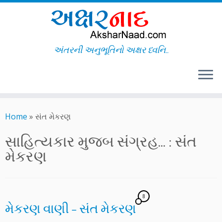
અંતરની અનુભૂતિનો અક્ષર ધ્વનિ..
Skip
to
Home
»
સંત મેકરણ
content
સાહિત્યકાર મુજબ સંગ્રહ... :
સંત
મેકરણ
8
મેકરણ વાણી – સંત મેકરણ