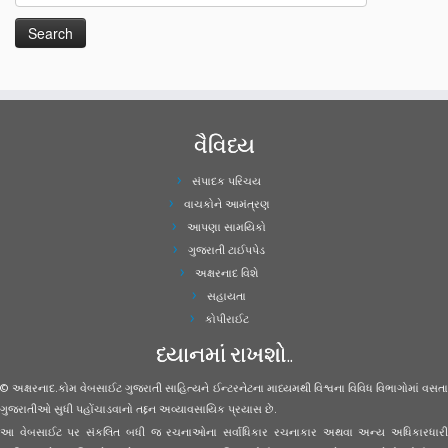
વૈવિધ્ય
સંપાદક પરિચય
વાચકોને આમંત્રણ
આપણા સામયિકો
ગુજરાતી ટાઈપપેડ
અક્ષરનાદ વિશે
સહાયતા
કોપીરાઈટ
ધ્યાનમાં રાખશો..
© અક્ષરનાદ.કોમ વેબસાઈટ ગુજરાતી સાહિત્યને ઈન્ટરનેટના માધ્યમથી વિશ્વના વિવિધ વિભાગોમાં વસતા
ગુજરાતીઓ સુધી પહોંચાડવાનો તદ્દન અવ્યાવસાયિક પ્રયાસ છે.
આ વેબસાઈટ પર સંકલિત બધી જ રચનાઓના સર્વાધિકાર રચનાકાર અથવા અન્ય અધિકારધારી