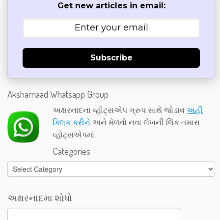
Get new articles in email:
Subscribe
Aksharnaad Whatsapp Group
અક્ષરનાદના વ્હોટ્સએપ ગ્રુપ સાથે જોડાવ
અહીં
ક્લિક કરીને
અને મેળવો નવા લેખની લિંક તમારા
વ્હોટ્સએપમાં.
Categories
Categories
અક્ષરનાદમા શોધો