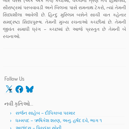
બાર વરસ (એક એક તપ) કચ્છમાં, વચ્ચેના ત્રણ તપ હિમાલય,
સૌરાષ્ટ્રમાં પરબવાવડી અને બિલખા પાસે રામનાથ ટેકરો, ત્યાં તેમની
સિધ્ધશીલા આવેલી છે. હિન્દુ મુસ્લિમ બન્નેને સાચી વાત કહેનાર
સમદ્રષ્ટા સિધ્ધપુરૂષ. તેમની મુખ્ય રચનાઓ કચ્છીમાં છે. તેમની
જીવંત સમાધી ધ્રંગ – કચ્છમાં છે. આજે પ્રસ્તુત છે તેમની બે
રચનાઓ.
Follow Us
X
Facebook
Bluesky
નવી કૃતિઓ…
સર્જન સાહેબ – દીપિકાબા પરમાર
ધમ્મપદ – ઋષિકેશ શરણ, અનુ. હર્ષદ દવે, ભાગ ૧
અછાંદસ – પ્રિયંકા સોની