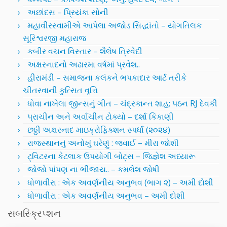
અછાંદસ – પ્રિયંકા સોની
મહાવીરસ્વામીએ આપેલા અજોડ સિદ્ધાંતો – યોગતિલક
સૂરિશ્વરજી મહારાજ
કબીર વચન વિસ્તાર – શૈલેષ ત્રિવેદી
અક્ષરનાદનો અઢારમા વર્ષમાં પ્રવેશ..
હીરામંડી – સમાજના કલંકને ભપકાદાર આર્ટ તરીકે
ચીતરવાની કુત્સિત વૃત્તિ
ધોવા નાખેલા જીન્સનું ગીત – ચંદ્રકાન્ત શાહ; પઠન RJ દેવકી
પ્રાચીન અને અર્વાચીન ટોક્યો – દર્શા કિકાણી
છઠ્ઠી અક્ષરનાદ માઇક્રોફિક્શન સ્પર્ધા (૨૦૨૪)
રાજસ્થાનનું અનોખું ઘરેણું : જવાઈ – મીરા જોશી
ટ્વિટરના કેટલાક ઉપયોગી બોટ્સ – જિજ્ઞેશ અધ્યારૂ
જોજો પાંપણ ના ભીંજાય.. – કમલેશ જોષી
ધોળાવીરા : એક અવર્ણનીય અનુભવ (ભાગ ૨) – અમી દોશી
ધોળાવીરા : એક અવર્ણનીય અનુભવ – અમી દોશી
સબસ્ક્રિપ્શન