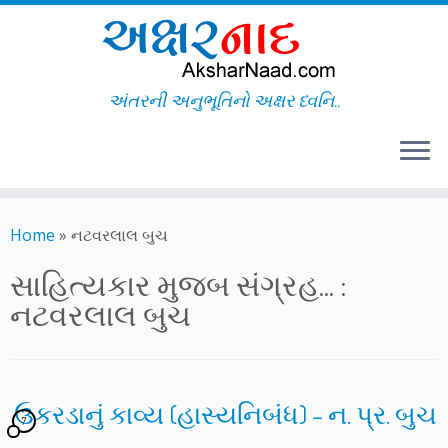
અંતરની અનુભૂતિનો અક્ષર ધ્વનિ..
Skip
to
Home
»
નટવરલાલ બુચ
content
સાહિત્યકાર મુજબ સંગ્રહ... :
નટવરલાલ બુચ
ઉકરડાનું કાવ્ય (હાસ્યનિબંધ) – ન. પ્ર. બુચ
7