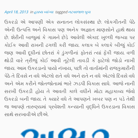
April 18, 2013
in
હાસ્ય વ્યંગ્ય
tagged
નટવરલાલ બુચ
ઉકરડો એ આપણી એક સનાતન લોકસંસ્થા છે. લોકગીતની પેઠે
એની ઉત્પત્તિ અને વિકાસ પણ અનેક અજ્ઞાત માણસોને હાથે થાય
છે. શેરીની બાજુમાં કે ગામને છેડે આવેલી એકાદ ખુલ્લી જગ્યા પર
કોઈક આવી રાખની ઢગલી કરી જાય. કલાક બે કલાકે બીજું કોઈ
જણ આવી દૂધીનાં છોતરાં કે ડુંગળીનાં ફોતરાં ત્યાં ફેંકી જાય. વળી
થોડી વારે ત્રીજું કોઈ આવી તૂટેલી તાવડી કે ફાટેલો જોડો નાખી
જાય. આમ ઉકરડાનો પાયો નંખાય, પછી તો વાર્તામાંની રાજકુમારીની
પેઠે તે દિવસે ન વધે એટલો રાતે વધે અને રાતે ન વધે એટલો દિવસે વધે
અને એમ કરીને જોતજોતામાં ભારે ઝડપી વિકાસ સાધે. આજે નાની
સરખી ઉકરડી હોય તે આવતી કાલે વધીને મોટા મહાકાવ્ય જેવો
ઉકરડો બની જાય. તે ક્યારે વધે તે આપણને ખબર પણ ન પડે તેથી
જ આપણે તારુણ્યમાં પ્રવેશતી કન્યાની વૃદ્ધિને ઉકરડાના વિકાસ
સાથે સરખાવીએ છીએ.