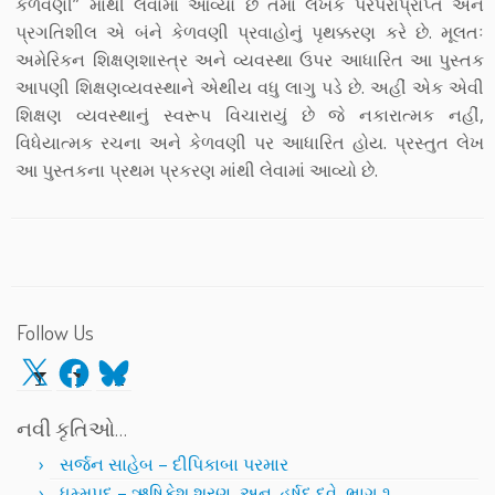
કેળવણી” માંથી લેવામાં આવ્યો છે તેમાં લેખક પરંપરાપ્રાપ્ત અને
પ્રગતિશીલ એ બંને કેળવણી પ્રવાહોનું પૃથક્કરણ કરે છે. મૂલતઃ
અમેરિકન શિક્ષણશાસ્ત્ર અને વ્યવસ્થા ઉપર આધારિત આ પુસ્તક
આપણી શિક્ષણવ્યવસ્થાને એથીય વધુ લાગુ પડે છે. અહીં એક એવી
શિક્ષણ વ્યવસ્થાનું સ્વરૂપ વિચારાયું છે જે નકારાત્મક નહીં,
વિધેયાત્મક રચના અને કેળવણી પર આધારિત હોય. પ્રસ્તુત લેખ
આ પુસ્તકના પ્રથમ પ્રકરણ માંથી લેવામાં આવ્યો છે.
Follow Us
X
Facebook
Bluesky
નવી કૃતિઓ…
સર્જન સાહેબ – દીપિકાબા પરમાર
ધમ્મપદ – ઋષિકેશ શરણ, અનુ. હર્ષદ દવે, ભાગ ૧