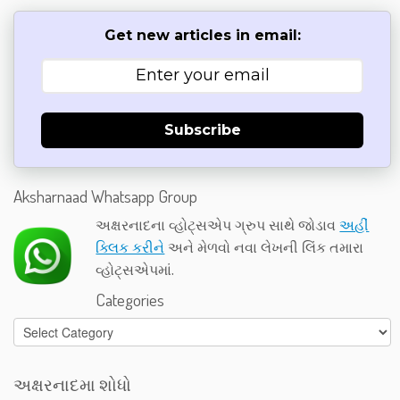
Get new articles in email:
Subscribe
Aksharnaad Whatsapp Group
અક્ષરનાદના વ્હોટ્સએપ ગ્રુપ સાથે જોડાવ
અહીં
ક્લિક કરીને
અને મેળવો નવા લેખની લિંક તમારા
વ્હોટ્સએપમાં.
Categories
Categories
અક્ષરનાદમા શોધો