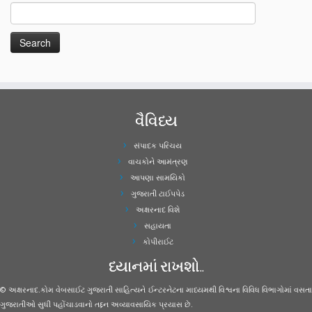
વૈવિધ્ય
સંપાદક પરિચય
વાચકોને આમંત્રણ
આપણા સામયિકો
ગુજરાતી ટાઈપપેડ
અક્ષરનાદ વિશે
સહાયતા
કોપીરાઈટ
ધ્યાનમાં રાખશો..
© અક્ષરનાદ.કોમ વેબસાઈટ ગુજરાતી સાહિત્યને ઈન્ટરનેટના માધ્યમથી વિશ્વના વિવિધ વિભાગોમાં વસતા
ગુજરાતીઓ સુધી પહોંચાડવાનો તદ્દન અવ્યાવસાયિક પ્રયાસ છે.