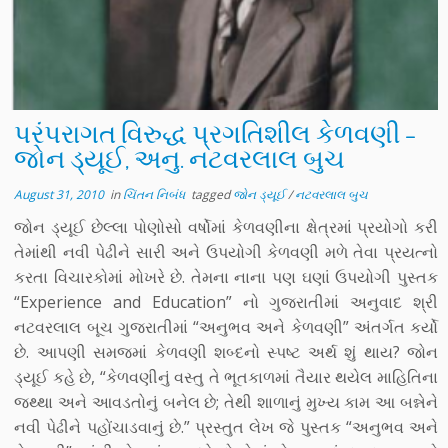
પરંપરાગત વિરુદ્ધ પ્રગતિશીલ કેળવણી –
જોન ડ્યૂઈ, અનુ. નટવરલાલ બુચ
August 31, 2010
in
ચિંતન નિબંધ
tagged
જોન ડ્યૂઈ
/
નટવરલાલ બુચ
જોન ડ્યૂઈ છેલ્લા પોણોસો વર્ષોમાં કેળવણીના ક્ષેત્રમાં પ્રયોગો કરી
તેમાંથી નવી પેઢીને સારી અને ઉપયોગી કેળવણી મળે તેવા પ્રયત્નો
કરતા વિચારકોમાં મોખરે છે. તેમના નાના પણ ઘણાં ઉપયોગી પુસ્તક
“Experience and Education” નો ગુજરાતીમાં અનુવાદ શ્રી
નટવરલાલ બૂચ ગુજરાતીમાં “અનુભવ અને કેળવણી” અંતર્ગત કર્યો
છે. આપણી સમજમાં કેળવણી શબ્દનો સ્પષ્ટ અર્થ શું થાય? જોન
ડ્યૂઈ કહે છે, “કેળવણીનું વસ્તુ તે ભૂતકાળમાં તૈયાર થયેલ માહિતિના
જથ્થા અને આવડતોનું બનેલ છે; તેથી શાળાનું મુખ્ય કામ આ બન્નેને
નવી પેઢીને પહોંચાડવાનું છે.” પ્રસ્તુત લેખ જે પુસ્તક “અનુભવ અને