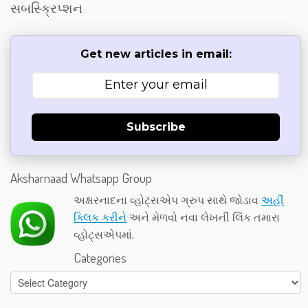
સબસ્ક્રિપ્શન
Get new articles in email:
Subscribe
Aksharnaad Whatsapp Group
અક્ષરનાદના વ્હોટ્સએપ ગ્રુપ સાથે જોડાવ
અહીં
ક્લિક કરીને
અને મેળવો નવા લેખની લિંક તમારા
વ્હોટ્સએપમાં.
Categories
Categories