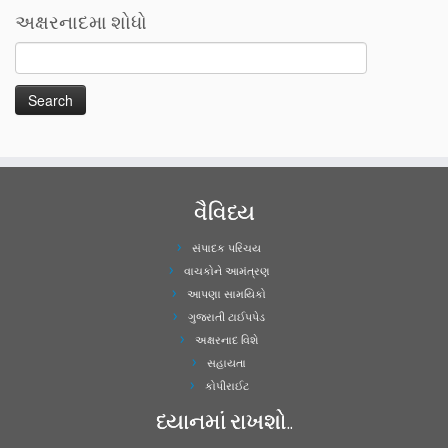
અક્ષરનાદમા શોધો
વૈવિધ્ય
સંપાદક પરિચય
વાચકોને આમંત્રણ
આપણા સામયિકો
ગુજરાતી ટાઈપપેડ
અક્ષરનાદ વિશે
સહાયતા
કોપીરાઈટ
ધ્યાનમાં રાખશો..