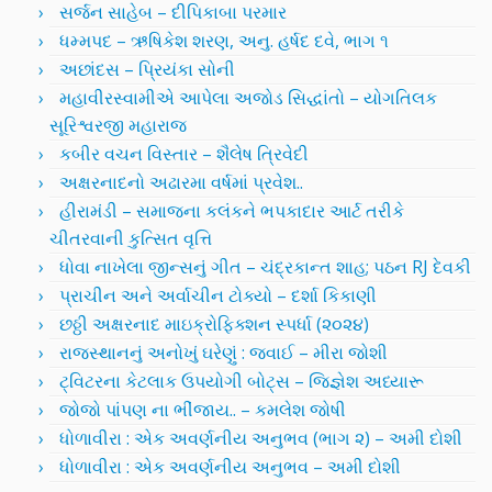
સર્જન સાહેબ – દીપિકાબા પરમાર
ધમ્મપદ – ઋષિકેશ શરણ, અનુ. હર્ષદ દવે, ભાગ ૧
અછાંદસ – પ્રિયંકા સોની
મહાવીરસ્વામીએ આપેલા અજોડ સિદ્ધાંતો – યોગતિલક
સૂરિશ્વરજી મહારાજ
કબીર વચન વિસ્તાર – શૈલેષ ત્રિવેદી
અક્ષરનાદનો અઢારમા વર્ષમાં પ્રવેશ..
હીરામંડી – સમાજના કલંકને ભપકાદાર આર્ટ તરીકે
ચીતરવાની કુત્સિત વૃત્તિ
ધોવા નાખેલા જીન્સનું ગીત – ચંદ્રકાન્ત શાહ; પઠન RJ દેવકી
પ્રાચીન અને અર્વાચીન ટોક્યો – દર્શા કિકાણી
છઠ્ઠી અક્ષરનાદ માઇક્રોફિક્શન સ્પર્ધા (૨૦૨૪)
રાજસ્થાનનું અનોખું ઘરેણું : જવાઈ – મીરા જોશી
ટ્વિટરના કેટલાક ઉપયોગી બોટ્સ – જિજ્ઞેશ અધ્યારૂ
જોજો પાંપણ ના ભીંજાય.. – કમલેશ જોષી
ધોળાવીરા : એક અવર્ણનીય અનુભવ (ભાગ ૨) – અમી દોશી
ધોળાવીરા : એક અવર્ણનીય અનુભવ – અમી દોશી