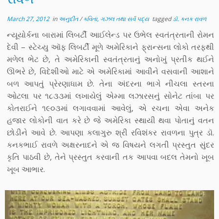
March 27, 2012
in
અનુદીત
/
કવિતા, ગઝલ તથા સર્વ પદ્ય
tagged
ડૉ. કનક રાવળ
ન્યૂયોર્કના બારામાં લિબર્ટી આઈલેન્ડ પર ઉભેલ સ્વતંત્રતાની રોમન
દેવી – સ્ટેચ્યુ ઑફ લિબર્ટી મૂળે અમેરિકાને ફ્રાન્સના લોકો તરફથી
મળેલ ભેટ છે, તે અમેરિકાની સ્વતંત્રતાનું અનોખું પ્રતીક થઈને
ઊભરે છે, વિદેશીઓ માટે એ અમેરિકામાં આવીને વસવાની આશાને
બળ આપતું પ્રેરણાધામ છે. તેના અંદરના ભાગે નીચલા સ્તરના
ઓટલા પર ૧૮૩૩માં લખાયેલું એમ્મા લઝારસનું સોનેટ તાંબા પર
કોતરાઈને ૧૯૦૩માં લગાવવામાં આવેલું, એ રચના એવા અનેક
હજાર લોકોની વાત કરે છે જે અમેરિકા સ્થાયી થવા પોતાનું વતન
છોડીને આવે છે. આપણા કલાગુરુ શ્રી રવિશંકર રાવળના પુત્ર ડૉ.
કનકભાઈ રાવળે અક્ષરનાદને એ જ વિષયને લગતી પ્રસ્તુત સુંદર
કૃતિ પાઠવી છે, તેને પ્રસ્તુત કરવાની તક આપવા બદલ તેમનો ખૂબ
ખૂબ આભાર.