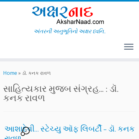
અંતરની અનુભૂતિનો અક્ષર ધ્વનિ..
Skip
to
Home
»
ડૉ. કનક રાવળ
content
સાહિત્યકાર મુજબ સંગ્રહ... :
ડૉ.
કનક રાવળ
આશાદેવી… સ્ટેચ્યુ ઑફ લિબર્ટી – ડૉ. કનક
2
રાવળ