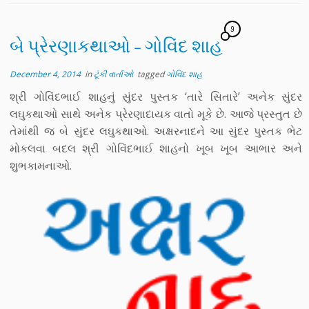
9
બે પ્રેરણાકથાઓ – ગોવિંદ શાહ
December 4, 2014
in
ટૂંકી વાર્તાઓ
tagged
ગોવિંદ શાહ
શ્રી ગોવિંદભાઈ શાહનું સુંદર પુસ્તક ‘તારે સિતારે’ અનેક સુંદર
લઘુકથાઓ સાથે અનેક પ્રેરણાદાયક વાતો મૂકે છે. આજે પ્રસ્તુત છે
તેમાંથી જ બે સુંદર લઘુકથાઓ. અક્ષરનાદને આ સુંદર પુસ્તક ભેટ
મોકલવા બદલ શ્રી ગોવિંદભાઈ શાહનો ખૂબ ખૂબ આભાર અને
શુભકામનાઓ.