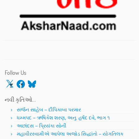
Follow Us
X
Facebook
Bluesky
નવી કૃતિઓ…
સર્જન સાહેબ – દીપિકાબા પરમાર
ધમ્મપદ – ઋષિકેશ શરણ, અનુ. હર્ષદ દવે, ભાગ ૧
અછાંદસ – પ્રિયંકા સોની
મહાવીરસ્વામીએ આપેલા અજોડ સિદ્ધાંતો – યોગતિલક