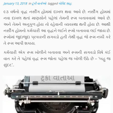
January 13, 2018
in
ટૂંકી વાર્તાઓ
tagged
ગોવિંદ શાહ
૯૩ વર્ષનો વૃદ્ધ નર્સીંગ હોમમાં દાખલ થવા આવે છે. નર્સીંગ હોમમાં
નવા દાખલ થતાં માણસોને પહેલાં તેમની રૂમ બતાવવામાં આવે છે.
અને તેમને અનુકૂળ હોય તો રહેવાની વ્યવસ્થા થતી હોય છે. આથી
નર્સીંગ હોમનો કર્મચારી આ વૃદ્ધને લઈને રૂમો બતાવવા લઈ જાય છે.
રૂમોમાં જુદાજુદા પ્રકારની સગવડો હતી તેથી વૃદ્ધ જે રૂમ નક્કી કરે
તે રૂમ આપી શકાય.
કર્મચારી એક રૂમ ખોલીને બતાવવા અને રૂમની સગવડો વિષે કંઈ
વાત કરે તે પહેલાં વૃદ્ધ રૂમ જોતા પહેલા જ બોલી ઉઠે છે – ‘બહુ જ
સુંદર.’..