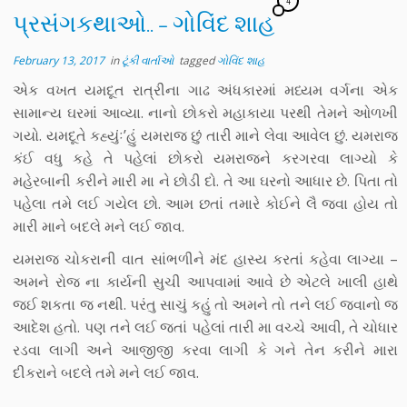
4
પ્રસંગકથાઓ.. – ગોવિંદ શાહ
February 13, 2017
in
ટૂંકી વાર્તાઓ
tagged
ગોવિંદ શાહ
એક વખત યમદૂત રાત્રીના ગાઢ અંધકારમાં મધ્યમ વર્ગના એક
સામાન્ય ઘરમાં આવ્યા. નાનો છોકરો મહાકાયા પરથી તેમને ઓળખી
ગયો. યમદૂતે કહ્યુંઃ’હું યમરાજ છું તારી માને લેવા આવેલ છું. યમરાજ
કંઈ વધુ કહે તે પહેલાં છોકરો યમરાજને કરગરવા લાગ્યો કે
મહેરબાની કરીને મારી મા ને છોડી દો. તે આ ઘરનો આધાર છે. પિતા તો
પહેલા તમે લઈ ગયેલ છો. આમ છતાં તમારે કોઈને લૈ જવા હોય તો
મારી માને બદલે મને લઈ જાવ.
યમરાજ ચોકરાની વાત સાંભળીને મંદ હાસ્ય કરતાં કહેવા લાગ્યા –
અમને રોજ ના કાર્યની સુચી આપવામાં આવે છે એટલે ખાલી હાથે
જઈ શકતા જ નથી. પરંતુ સાચું કહું તો અમને તો તને લઈ જવાનો જ
આદેશ હતો. પણ તને લઈ જતાં પહેલાં તારી મા વચ્ચે આવી, તે ચોધાર
રડવા લાગી અને આજીજી કરવા લાગી કે ગને તેન કરીને મારા
દીકરાને બદલે તમે મને લઈ જાવ.