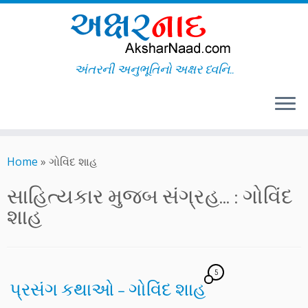
અંતરની અનુભૂતિનો અક્ષર ધ્વનિ..
Skip
to
Home
»
ગોવિંદ શાહ
content
સાહિત્યકાર મુજબ સંગ્રહ... :
ગોવિંદ
શાહ
5
પ્રસંગ કથાઓ – ગોવિંદ શાહ