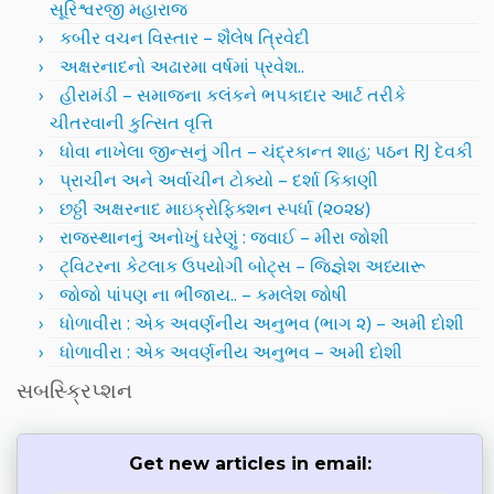
સૂરિશ્વરજી મહારાજ
કબીર વચન વિસ્તાર – શૈલેષ ત્રિવેદી
અક્ષરનાદનો અઢારમા વર્ષમાં પ્રવેશ..
હીરામંડી – સમાજના કલંકને ભપકાદાર આર્ટ તરીકે
ચીતરવાની કુત્સિત વૃત્તિ
ધોવા નાખેલા જીન્સનું ગીત – ચંદ્રકાન્ત શાહ; પઠન RJ દેવકી
પ્રાચીન અને અર્વાચીન ટોક્યો – દર્શા કિકાણી
છઠ્ઠી અક્ષરનાદ માઇક્રોફિક્શન સ્પર્ધા (૨૦૨૪)
રાજસ્થાનનું અનોખું ઘરેણું : જવાઈ – મીરા જોશી
ટ્વિટરના કેટલાક ઉપયોગી બોટ્સ – જિજ્ઞેશ અધ્યારૂ
જોજો પાંપણ ના ભીંજાય.. – કમલેશ જોષી
ધોળાવીરા : એક અવર્ણનીય અનુભવ (ભાગ ૨) – અમી દોશી
ધોળાવીરા : એક અવર્ણનીય અનુભવ – અમી દોશી
સબસ્ક્રિપ્શન
Get new articles in email: