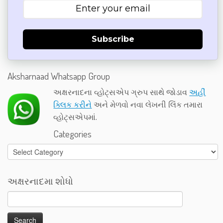
Subscribe
Aksharnaad Whatsapp Group
અક્ષરનાદના વ્હોટ્સએપ ગ્રુપ સાથે જોડાવ
અહીં
ક્લિક કરીને
અને મેળવો નવા લેખની લિંક તમારા
વ્હોટ્સએપમાં.
Categories
Categories
અક્ષરનાદમા શોધો