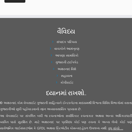
વૈવિધ્ય
સંપાદક પરિચય
વાચકોને આમંત્રણ
આપણા સામયિકો
ગુજરાતી ટાઈપપેડ
અક્ષરનાદ વિશે
સહાયતા
કોપીરાઈટ
ધ્યાનમાં રાખશો..
© અક્ષરનાદ.કોમ વેબસાઈટ ગુજરાતી સાહિત્યને ઈન્ટરનેટના માધ્યમથી વિશ્વના વિવિધ વિભાગોમાં વસતા
ગુજરાતીઓ સુધી પહોંચાડવાનો તદ્દન અવ્યાવસાયિક પ્રયાસ છે.
આ વેબસાઈટ પર સંકલિત બધી જ રચનાઓના સર્વાધિકાર રચનાકાર અથવા અન્ય અધિકારધારી
વ્યક્તિ પાસે સુરક્ષિત છે. માટે અક્ષરનાદ પર પ્રસિધ્ધ કોઈ પણ રચના કે અન્ય લેખો કોઈ પણ
સાર્વજનિક લાઈસંસ (જેમ કે GFDL અથવા ક્રિએટીવ કોમન્સ) હેઠળ ઉપલબ્ધ નથી.
વધુ વાંચો ...