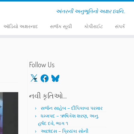
અંતરની અનુભૂતિનો અક્ષર ધ્વનિ..
ઑડિયો અક્ષરનાદ
સર્જક સૂચી
કોપીરાઈટ
સંપર્ક
Follow Us
X
Facebook
Bluesky
નવી કૃતિઓ…
સર્જન સાહેબ – દીપિકાબા પરમાર
ધમ્મપદ – ઋષિકેશ શરણ, અનુ.
હર્ષદ દવે, ભાગ ૧
અછાંદસ – પ્રિયંકા સોની