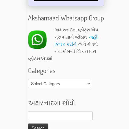
Aksharnaad Whatsapp Group
અક્ષરનાદના વ્હોટ્સએપ
ગ્રુપ સાથે જોડાવ
અહીં
ક્લિક કરીને
અને મેળવો
નવા લેખની લિંક તમારા
વ્હોટ્સએપમાં.
Categories
Categories
અક્ષરનાદમા શોધો