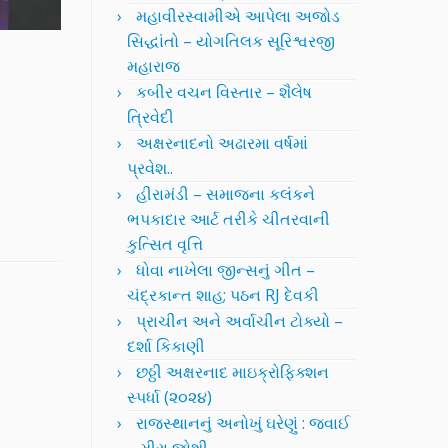
મહાવીરસ્વામીએ આપેલા અજોડ
સિદ્ધાંતો – યોગતિલક સૂરિશ્વરજી
મહારાજ
કબીર વચન વિસ્તાર – શૈલેષ
ત્રિવેદી
અક્ષરનાદનો અઢારમા વર્ષમાં
પ્રવેશ..
હીરામંડી – સમાજના કલંકને
ભપકાદાર આર્ટ તરીકે ચીતરવાની
કુત્સિત વૃત્તિ
ધોવા નાખેલા જીન્સનું ગીત –
ચંદ્રકાન્ત શાહ; પઠન RJ દેવકી
પ્રાચીન અને અર્વાચીન ટોક્યો –
દર્શા કિકાણી
છઠ્ઠી અક્ષરનાદ માઇક્રોફિક્શન
સ્પર્ધા (૨૦૨૪)
રાજસ્થાનનું અનોખું ઘરેણું : જવાઈ