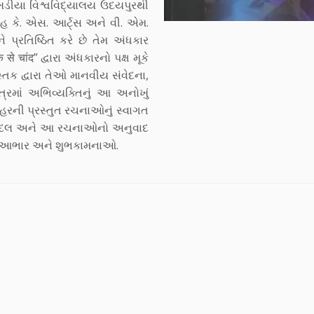
ખડીયા વિશ્વવિદ્યાલય ઉદયપુરથી
 કે. એસ. આર્ટ્સ અને વી. એમ.
ે પ્રતિષ્ઠિત કરે છે તેમ અંધકાર
 से चांद” દ્વારા અંધકારનો પક્ષ મૂકે
સ્તક દ્વારા તેઓ માનવીય સંવેદના,
્ષેત્રમાં અભિવ્યક્તિનું આ અનોખું
હરની પ્રસ્તુત રચનાઓનું સ્વાગત
વા બદલ અને આ રચનાઓનો અનુવાદ
ૂબ આભાર અને શુભકામનાઓ.