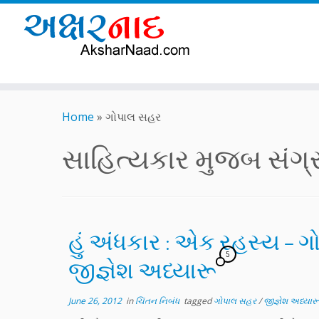
Skip
to
Home
»
ગોપાલ સહર
content
સાહિત્યકાર મુજબ સંગ્રહ
હું અંધકાર : એક રહસ્ય – 
5
જીજ્ઞેશ અધ્યારૂ
June 26, 2012
in
ચિંતન નિબંધ
tagged
ગોપાલ સહર
/
જીજ્ઞેશ અધ્યાર