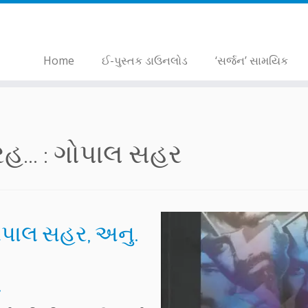
Home
ઈ-પુસ્તક ડાઉનલોડ
‘સર્જન’ સામયિક
... :
ગોપાલ સહર
ગોપાલ સહર, અનુ.
ૂ