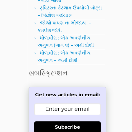
– મીરા જોશી
ટ્વિટરના કેટલાક ઉપયોગી બોટ્સ
– જિજ્ઞેશ અધ્યારૂ
જોજો પાંપણ ના ભીંજાય.. –
કમલેશ જોષી
ધોળાવીરા : એક અવર્ણનીય
અનુભવ (ભાગ ૨) – અમી દોશી
ધોળાવીરા : એક અવર્ણનીય
અનુભવ – અમી દોશી
સબસ્ક્રિપ્શન
Get new articles in email:
Subscribe