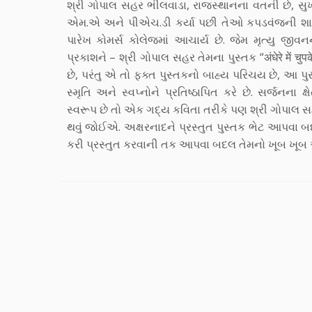
શ્રી ગોપાલ સહર ભીલવાડા, રાજસ્થાનના વતની છે, સુ
એમ.એ અને પીએચ.ડી કર્યા પછી તેઓ કપડવંજની શાહ
પારેખ કોમર્સ કોલેજમાં આચાર્ય છે. જેમ મૃત્યુ જીવનન
પ્રકાશને – શ્રી ગોપાલ સહર તેમના પુસ્તક “अंधेरे में चुपके
છે, પરંતુ એ તો ફક્ત પુસ્તકનો બાહ્ય પરિચય છે, આ પુ
સ્મૃતિ અને સ્વપ્નોને પ્રતિષ્ઠાપિત કરે છે. સર્જનના ક
સ્વરૂપ છે તો એક ગદ્ય કવિતા તરીકે પણ શ્રી ગોપાલ સ
થવું જોઈએ. અક્ષરનાદને પ્રસ્તુત પુસ્તક ભેટ આપ
કરી પ્રસ્તુત કરવાની તક આપવા બદલ તેમનો ખૂબ ખ