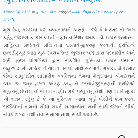
March 24, 2012
in
પુસ્તક સમીક્ષા
tagged
અશોક વૈષ્ણવ
/
ઈશ્વર પરમાર
/
હરેશ
ધોળકીયા
મૂળ રેવા, કચ્છના પણ વ્યવસાયને કારણે – જો કે ખરેખર તો એમ
કહેવું જોઇએ કે ભેખ લઇને – દ્વારકા સ્થિર થયેલા ડૉ. ઇશ્વર પરમારનાં
સાહિત્ય સર્જનને સંક્ષિપ્તમાં દસ્તાવેજીકરણ કરવાની દ્રષ્ટિએ
ઇન્સ્ટીટ્યુટ ઑફ યુથ ડેવલપમૅન્ટ, ભુજ (કચ્છ) દ્વારા પ્રકાશીત અને
શ્રી હરેશ ધોળકિયા દ્વારા સંકલિત પુસ્તિકા ‘ઇશ્વર પરમારઃ
બહુઆયામી સર્જક’ ને વામન પગલાં સાથે સરખાવી શકાય. ડૉ.પરમાર
જેવા સાધુચરીત સાંસારીક વ્યક્તિનાં તેમનાં ક્ષેત્રમાંનાં યોગદાનને
એક જ છત્ર હેઠળ એકઠું કરવું તે દસ્તાવેજીકરણની દ્રષ્ટિએ
મહત્વનું છે તેમાં તો બે મત ન હોઇ શકે. પરંતુ તેનું તેથી પણ વધારે મૂલ્ય
એ વાતમાં રહેલું છે કે આ પુસ્તિકા, આવા ‘ખૂણે બેસીને કામ કરતા
સર્જકો’નાં કામનો સીધો સંપર્ક સામાન્યતઃ તેની સાથે જેમનો સીધો
સંપર્ક શક્ય નથી તેવા સમાજ સાથે, સાધી આપે છે.