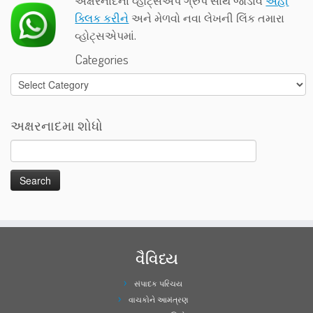
અક્ષરનાદના વ્હોટ્સએપ ગ્રુપ સાથે જોડાવ
અહીં
ક્લિક કરીને
અને મેળવો નવા લેખની લિંક તમારા
વ્હોટ્સએપમાં.
Categories
Categories
અક્ષરનાદમા શોધો
વૈવિધ્ય
સંપાદક પરિચય
વાચકોને આમંત્રણ