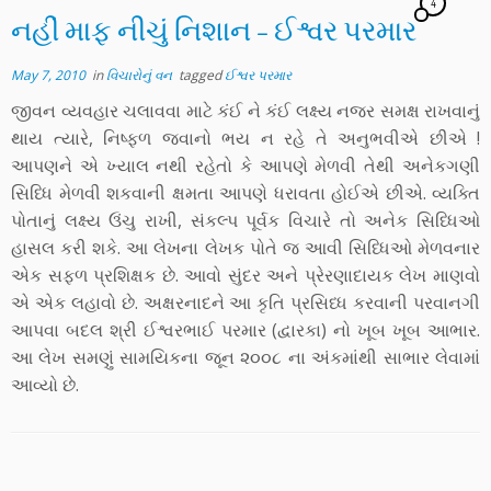
4
નહીં માફ નીચું નિશાન – ઈશ્વર પરમાર
May 7, 2010
in
વિચારોનું વન
tagged
ઈશ્વર પરમાર
જીવન વ્યવહાર ચલાવવા માટે કંઈ ને કંઈ લક્ષ્ય નજર સમક્ષ રાખવાનું
થાય ત્યારે, નિષ્ફળ જવાનો ભય ન રહે તે અનુભવીએ છીએ !
આપણને એ ખ્યાલ નથી રહેતો કે આપણે મેળવી તેથી અનેકગણી
સિધ્ધિ મેળવી શકવાની ક્ષમતા આપણે ધરાવતા હોઈએ છીએ. વ્યક્તિ
પોતાનું લક્ષ્ય ઉંચુ રાખી, સંકલ્પ પૂર્વક વિચારે તો અનેક સિધ્ધિઓ
હાસલ કરી શકે. આ લેખના લેખક પોતે જ આવી સિધ્ધિઓ મેળવનાર
એક સફળ પ્રશિક્ષક છે. આવો સુંદર અને પ્રેરણાદાયક લેખ માણવો
એ એક લહાવો છે. અક્ષરનાદને આ કૃતિ પ્રસિધ્ધ કરવાની પરવાનગી
આપવા બદલ શ્રી ઈશ્વરભાઈ પરમાર (દ્વારકા) નો ખૂબ ખૂબ આભાર.
આ લેખ સમણું સામયિકના જૂન ૨૦૦૮ ના અંકમાંથી સાભાર લેવામાં
આવ્યો છે.