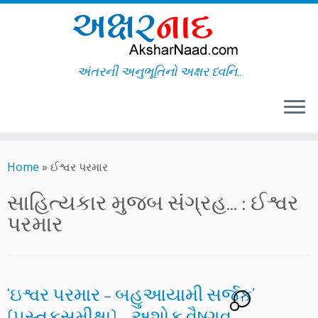
અંતરની અનુભૂતિનો અક્ષર ધ્વનિ..
Skip
to
Home
»
ઈશ્વર પરમાર
content
સાહિત્યકાર મુજબ સંગ્રહ... :
ઈશ્વર
પરમાર
‘ઇશ્વર પરમાર – બહુઆયામી સર્જક’
1
(પુસ્તકસમીક્ષા) – અશોક વૈષ્ણવ