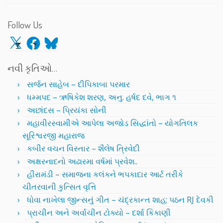
Follow Us
X
Facebook
Bluesky
નવી કૃતિઓ…
સર્જન સાહેબ – દીપિકાબા પરમાર
ધમ્મપદ – ઋષિકેશ શરણ, અનુ. હર્ષદ દવે, ભાગ ૧
અછાંદસ – પ્રિયંકા સોની
મહાવીરસ્વામીએ આપેલા અજોડ સિદ્ધાંતો – યોગતિલક
સૂરિશ્વરજી મહારાજ
કબીર વચન વિસ્તાર – શૈલેષ ત્રિવેદી
અક્ષરનાદનો અઢારમા વર્ષમાં પ્રવેશ..
હીરામંડી – સમાજના કલંકને ભપકાદાર આર્ટ તરીકે
ચીતરવાની કુત્સિત વૃત્તિ
ધોવા નાખેલા જીન્સનું ગીત – ચંદ્રકાન્ત શાહ; પઠન RJ દેવકી
પ્રાચીન અને અર્વાચીન ટોક્યો – દર્શા કિકાણી