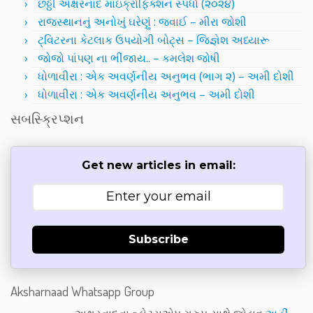
છઠ્ઠી અક્ષરનાદ માઇક્રોફિક્શન સ્પર્ધા (૨૦૨૪)
રાજસ્થાનનું અનોખું ઘરેણું : જવાઈ – મીરા જોશી
ટ્વિટરના કેટલાક ઉપયોગી બોટ્સ – જિજ્ઞેશ અધ્યારૂ
જોજો પાંપણ ના ભીંજાય.. – કમલેશ જોષી
ધોળાવીરા : એક અવર્ણનીય અનુભવ (ભાગ ૨) – અમી દોશી
ધોળાવીરા : એક અવર્ણનીય અનુભવ – અમી દોશી
સબસ્ક્રિપ્શન
Get new articles in email:
Subscribe
Aksharnaad Whatsapp Group