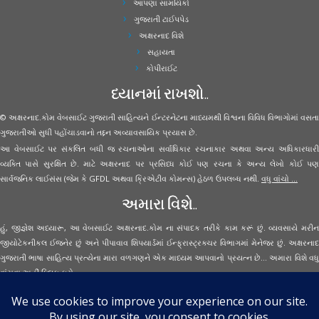
આપણા સામયિકો
ગુજરાતી ટાઈપપેડ
અક્ષરનાદ વિશે
સહાયતા
કોપીરાઈટ
ધ્યાનમાં રાખશો..
© અક્ષરનાદ.કોમ વેબસાઈટ ગુજરાતી સાહિત્યને ઈન્ટરનેટના માધ્યમથી વિશ્વના વિવિધ વિભાગોમાં વસતા
ગુજરાતીઓ સુધી પહોંચાડવાનો તદ્દન અવ્યાવસાયિક પ્રયાસ છે.
આ વેબસાઈટ પર સંકલિત બધી જ રચનાઓના સર્વાધિકાર રચનાકાર અથવા અન્ય અધિકારધારી
વ્યક્તિ પાસે સુરક્ષિત છે. માટે અક્ષરનાદ પર પ્રસિધ્ધ કોઈ પણ રચના કે અન્ય લેખો કોઈ પણ
સાર્વજનિક લાઈસંસ (જેમ કે GFDL અથવા ક્રિએટીવ કોમન્સ) હેઠળ ઉપલબ્ધ નથી.
વધુ વાંચો ...
અમારા વિશે..
હું, જીજ્ઞેશ અધ્યારૂ, આ વેબસાઈટ અક્ષરનાદ.કોમ ના સંપાદક તરીકે કામ કરૂં છું. વ્યવસાયે મરીન
જીયોટેકનીકલ ઈજનેર છું અને પીપાવાવ શિપયાર્ડમાં ઈન્ફ્રાસ્ટ્રક્ચર વિભાગમાં મેનેજર છું. અક્ષરનાદ
ગુજરાતી ભાષા સાહિત્ય પ્રત્યેના મારા વળગણને એક માધ્યમ આપવાનો પ્રયત્ન છે... અમારા વિશે વધુ
વાંચવા
અહીં ક્લિક કરો...
Secured Site Assurance