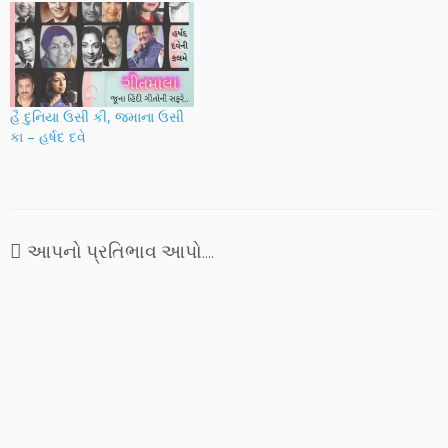
હૈ દુનિયા ઉસી કી, જમાના ઉસી
કા – હર્ષદ દવે
આપનો પ્રતિભાવ આપો....