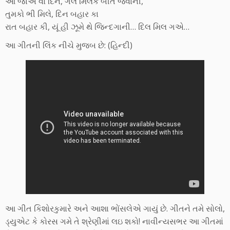
આ જાએ વો દિન, ગલે મિલકે બીતે જવાની,
તુમકો ભી મિલે, દિન બહાર કા
રાત બહાર કી, યૂં હી ઝૂમે થે જિન્દગાની… દિલ મિલ ગએ…
આ ગીતની લિંક નીચે મુજબ છે: (હિન્દી)
આ ગીત કિશોરકુમારે અને આશા ભોંસલેએ ગાયું છે. ગીતને તમે સોલો,
ડ્યુએટ કે કોરસ ગમે તે શ્રેણીમાં લઇ શકો! નાવીન્યસભર આ ગીતમાં