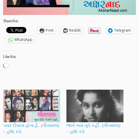
Share this:
Print
Reddit
Telegram
WhatsApp
Like this:
Loading…
પ્યાર દીવાના હોતા હૈ.. (ગીતમાલા)
જાને ક્યા તૂને કહી.. (ગીતમાલા)
– હર્ષદ દવે
– હર્ષદ દવે