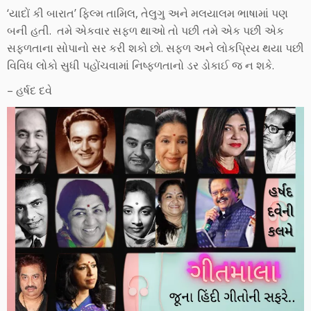
‘યાદોં કી બારાત’ ફિલ્મ તામિલ, તેલુગુ અને મલયાલમ ભાષામાં પણ
બની હતી. તમે એકવાર સફળ થાઓ તો પછી તમે એક પછી એક
સફળતાના સોપાનો સર કરી શકો છો. સફળ અને લોકપ્રિય થયા પછી
વિવિધ લોકો સુધી પહોંચવામાં નિષ્ફળતાનો ડર ડોકાઈ જ ન શકે.
– હર્ષદ દવે