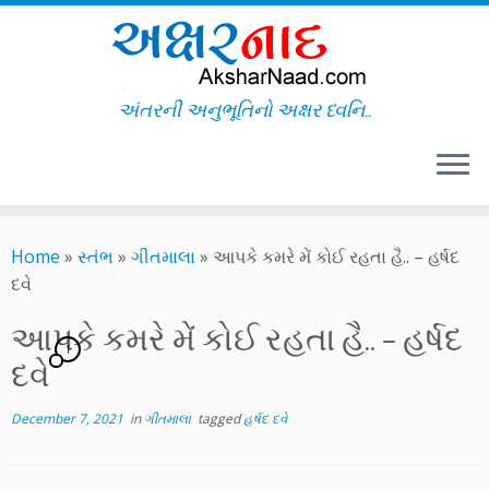
અંતરની અનુભૂતિનો અક્ષર ધ્વનિ..
Skip
to
Home
»
સ્તંભ
»
ગીતમાલા
»
આપકે કમરે મેં કોઈ રહતા હૈ.. – હર્ષદ
content
દવે
આપકે કમરે મેં કોઈ રહતા હૈ.. – હર્ષદ
1
દવે
December 7, 2021
in
ગીતમાલા
tagged
હર્ષદ દવે