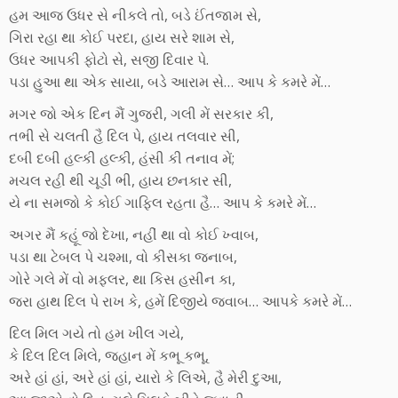
હમ આજ ઉધર સે નીકલે તો, બડે ઈંતજામ સે,
ગિરા રહા થા કોઈ પરદા, હાય સરે શામ સે,
ઉધર આપકી ફોટો સે, સજી દિવાર પે.
પડા હુઆ થા એક સાયા, બડે આરામ સે… આપ કે કમરે મેં…
મગર જો એક દિન મૈં ગુજરી, ગલી મેં સરકાર કી,
તભી સે ચલતી હૈ દિલ પે, હાય તલવાર સી,
દબી દબી હલ્કી હલ્કી, હંસી કી તનાવ મેં;
મચલ રહી થી ચૂડી ભી, હાય છનકાર સી,
યે ના સમજો કે કોઈ ગાફિલ રહતા હૈ… આપ કે કમરે મેં…
અગર મૈં કહૂં જો દેખા, નહીં થા વો કોઈ ખ્વાબ,
પડા થા ટેબલ પે ચશ્મા, વો કીસકા જનાબ,
ગોરે ગલે મેં વો મફલર, થા કિસ હસીન કા,
જરા હાથ દિલ પે રાખ કે, હમેં દિજીયે જવાબ… આપકે કમરે મેં…
દિલ મિલ ગયે તો હમ ખીલ ગયે,
કે દિલ દિલ મિલે, જહાન મેં કભૂ કભૂ,
અરે હાં હાં, અરે હાં હાં, યારો કે લિએ, હૈ મેરી દુઆ,