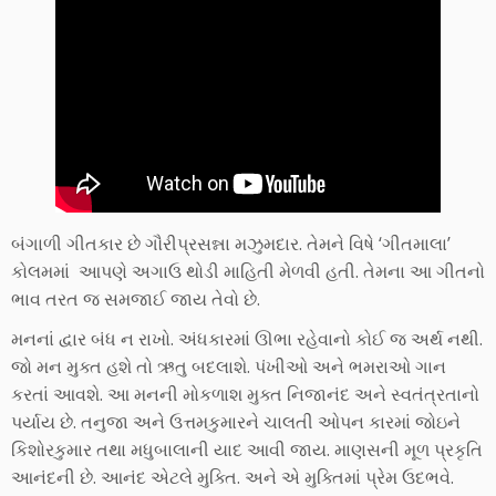
બંગાળી ગીતકાર છે ગૌરીપ્રસન્ના મઝુમદાર. તેમને વિષે ‘ગીતમાલા’
કોલમમાં આપણે અગાઉ થોડી માહિતી મેળવી હતી. તેમના આ ગીતનો
ભાવ તરત જ સમજાઈ જાય તેવો છે.
મનનાં દ્વાર બંધ ન રાખો. અંધકારમાં ઊભા રહેવાનો કોઈ જ અર્થ નથી.
જો મન મુક્ત હશે તો ઋતુ બદલાશે. પંખીઓ અને ભમરાઓ ગાન
કરતાં આવશે. આ મનની મોકળાશ મુક્ત નિજાનંદ અને સ્વતંત્રતાનો
પર્યાય છે. તનુજા અને ઉત્તમકુમારને ચાલતી ઓપન કારમાં જોઇને
કિશોરકુમાર તથા મધુબાલાની યાદ આવી જાય. માણસની મૂળ પ્રકૃતિ
આનંદની છે. આનંદ એટલે મુક્તિ. અને એ મુક્તિમાં પ્રેમ ઉદભવે.