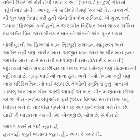
વર્ષની ઉંમરે ‘એ મેરી ટોપી પલટ કે આ..’ (૧૯૫૬ / ફન્ટુશ) ગીતમાં
પહેલીવાર સંગીત આપ્યું. એ જ ઉંમરે તેમણે ‘સર જો તેરા ચકરાએ..’
ની ધૂન પણ તૈયાર કરી હતી જેનો ઉપયોગ સચિનદા એ ગુરુદત્તની
‘પ્યાસા’ ફિલ્મમાં કર્યો હતો. તે જ સંગીત નિર્દેશક અને ગાયક સચિન
દેવ બર્મન પિતા અને ગીતકાર માતાનો એકનો એક પુત્ર પંચમ.
બોલીવુડની આ ફિલ્મમાં ખાન-ત્રિપુટી સલમાન, શાહરૂખ અને
આમિર નહીં પણ તારીક ખાન, અજીત ખાન અને આમીર ખાન હતા!
આમીર ખાન ત્યારે રતનની બાળપણની (મોન્ટો/તારીક ખાનની)
ભૂમિકામાં જોઈ શકાય છે! યમલા પગલા જટ ધર્મેન્દ્ર પણ મોટાભાઈની
ભૂમિકામાં છે. ત્રણ ભાઈઓ નાના હતા અને તેઓ મેળામાં નહીં પણ
ખાસ પરિસ્થિતિમાં ખોવાઈ જાય છે. તેઓની સ્મૃતિમાં હતું માતાએ
ગાયેલું એક ખાસ ગીત. આજે આપણે એ ખાસ ગીત માણવાના છીએ!
એ જ ગીત ત્રણેય બંધુઓના ફરી (‘શંકર-વિજય-રતન’) મિલાપનું
નિમિત બને છે. નાટકીય પ્રસંગો પણ આપણને જોવા ગમે તેવા છે.
યાદોં કી બારાતના આ ગીતમાં એનર્જી છે, જોશ છે, સંગીત છે:
આપકે કમરે મેં કોઈ રહતા હૈ;
હમ નહીં કહતે જમાના કહતા હૈ… આપ કે કમરે મેં…