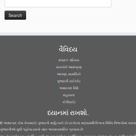
વૈવિધ્ય
સંપાદક પરિચય
વાચકોને આમંત્રણ
આપણા સામયિકો
ગુજરાતી ટાઈપપેડ
અક્ષરનાદ વિશે
સહાયતા
કોપીરાઈટ
ધ્યાનમાં રાખશો..
© અક્ષરનાદ.કોમ વેબસાઈટ ગુજરાતી સાહિત્યને ઈન્ટરનેટના માધ્યમથી વિશ્વના વિવિધ વિભાગોમાં વસતા
ગુજરાતીઓ સુધી પહોંચાડવાનો તદ્દન અવ્યાવસાયિક પ્રયાસ છે.