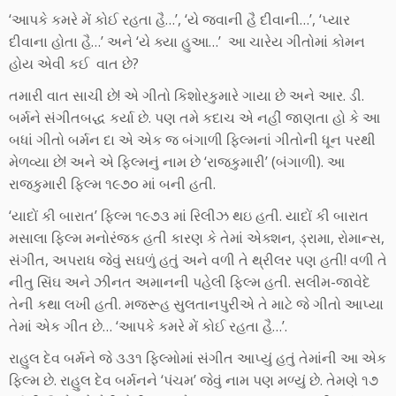
‘આપકે કમરે મેં કોઈ રહતા હૈ…’, ‘યે જવાની હૈ દીવાની…’, ‘પ્યાર
દીવાના હોતા હૈ…’ અને ‘યે ક્યા હુઆ…’ આ ચારેય ગીતોમાં કોમન
હોય એવી કઈ વાત છે?
તમારી વાત સાચી છે! એ ગીતો કિશોરકુમારે ગાયા છે અને આર. ડી.
બર્મને સંગીતબદ્ધ કર્યા છે. પણ તમે કદાચ એ નહીં જાણતા હો કે આ
બધાં ગીતો બર્મન દા એ એક જ બંગાળી ફિલ્મનાં ગીતોની ધૂન પરથી
મેળવ્યા છે! અને એ ફિલ્મનું નામ છે ‘રાજકુમારી’ (બંગાળી). આ
રાજકુમારી ફિલ્મ ૧૯૭૦ માં બની હતી.
‘યાદોં કી બારાત’ ફિલ્મ ૧૯૭૩ માં રિલીઝ થઇ હતી. યાદોં કી બારાત
મસાલા ફિલ્મ મનોરંજક હતી કારણ કે તેમાં એક્શન, ડ્રામા, રોમાન્સ,
સંગીત, અપરાધ જેવું સઘળું હતું અને વળી તે થ્રીલર પણ હતી! વળી તે
નીતુ સિંઘ અને ઝીનત અમાનની પહેલી ફિલ્મ હતી. સલીમ-જાવેદે
તેની કથા લખી હતી. મજરૂહ સુલતાનપુરીએ તે માટે જે ગીતો આપ્યા
તેમાં એક ગીત છે… ‘આપકે કમરે મેં કોઈ રહતા હૈ…’.
રાહુલ દેવ બર્મને જે ૩૩૧ ફિલ્મોમાં સંગીત આપ્યું હતું તેમાંની આ એક
ફિલ્મ છે. રાહુલ દેવ બર્મનને ‘પંચમ’ જેવું નામ પણ મળ્યું છે. તેમણે ૧૭