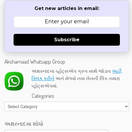
Get new articles in email:
Subscribe
Aksharnaad Whatsapp Group
અક્ષરનાદના વ્હોટ્સએપ ગ્રુપ સાથે જોડાવ
અહીં
ક્લિક કરીને
અને મેળવો નવા લેખની લિંક તમારા
વ્હોટ્સએપમાં.
Categories
Categories
અક્ષરનાદમા શોધો