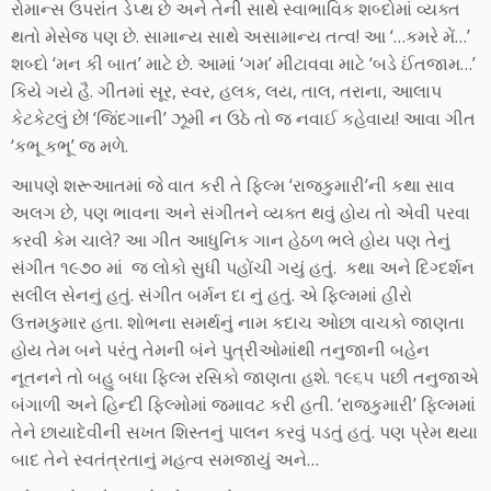
રોમાન્સ ઉપરાંત ડેપ્થ છે અને તેની સાથે સ્વાભાવિક શબ્દોમાં વ્યક્ત
થતો મેસેજ પણ છે. સામાન્ય સાથે અસામાન્ય તત્વ! આ ‘…કમરે મેં…’
શબ્દો ‘મન કી બાત’ માટે છે. આમાં ‘ગમ’ મીટાવવા માટે ‘બડે ઈંતજામ…’
કિયે ગયે હૈ. ગીતમાં સૂર, સ્વર, હલક, લય, તાલ, તરાના, આલાપ
કેટકેટલું છે! ‘જિંદગાની’ ઝૂમી ન ઉઠે તો જ નવાઈ કહેવાય! આવા ગીત
‘કભૂ કભૂ’ જ મળે.
આપણે શરૂઆતમાં જે વાત કરી તે ફિલ્મ ‘રાજકુમારી’ની કથા સાવ
અલગ છે, પણ ભાવના અને સંગીતને વ્યક્ત થવું હોય તો એવી પરવા
કરવી કેમ ચાલે? આ ગીત આધુનિક ગાન હેઠળ ભલે હોય પણ તેનું
સંગીત ૧૯૭૦ માં જ લોકો સુધી પહોંચી ગયું હતું. કથા અને દિગ્દર્શન
સલીલ સેનનું હતું. સંગીત બર્મન દા નું હતું. એ ફિલ્મમાં હીરો
ઉત્તમકુમાર હતા. શોભના સમર્થનું નામ કદાચ ઓછા વાચકો જાણતા
હોય તેમ બને પરંતુ તેમની બંને પુત્રીઓમાંથી તનુજાની બહેન
નૂતનને તો બહુ બધા ફિલ્મ રસિકો જાણતા હશે. ૧૯૬૫ પછી તનુજાએ
બંગાળી અને હિન્દી ફિલ્મોમાં જમાવટ કરી હતી. ‘રાજકુમારી’ ફિલ્મમાં
તેને છાયાદેવીની સખત શિસ્તનું પાલન કરવું પડતું હતું. પણ પ્રેમ થયા
બાદ તેને સ્વતંત્રતાનું મહત્વ સમજાયું અને…