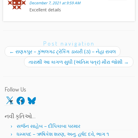
December 7, 2021 at 9:59 AM
Excellent details
Post navigation
←
રાણકપુર – કુંભલગઢ ટ્રેકિંગ ડાયરી (૩) – નેહા રાવલ
તારાથી આ કાગળ સુધી (અંતિમ પત્ર) મીરા જોશી
→
Follow Us
X
Facebook
Bluesky
નવી કૃતિઓ…
સર્જન સાહેબ – દીપિકાબા પરમાર
ધમ્મપદ – ઋષિકેશ શરણ, અનુ. હર્ષદ દવે, ભાગ ૧