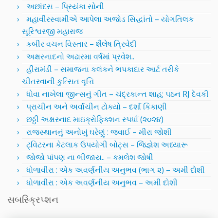
અછાંદસ – પ્રિયંકા સોની
મહાવીરસ્વામીએ આપેલા અજોડ સિદ્ધાંતો – યોગતિલક
સૂરિશ્વરજી મહારાજ
કબીર વચન વિસ્તાર – શૈલેષ ત્રિવેદી
અક્ષરનાદનો અઢારમા વર્ષમાં પ્રવેશ..
હીરામંડી – સમાજના કલંકને ભપકાદાર આર્ટ તરીકે
ચીતરવાની કુત્સિત વૃત્તિ
ધોવા નાખેલા જીન્સનું ગીત – ચંદ્રકાન્ત શાહ; પઠન RJ દેવકી
પ્રાચીન અને અર્વાચીન ટોક્યો – દર્શા કિકાણી
છઠ્ઠી અક્ષરનાદ માઇક્રોફિક્શન સ્પર્ધા (૨૦૨૪)
રાજસ્થાનનું અનોખું ઘરેણું : જવાઈ – મીરા જોશી
ટ્વિટરના કેટલાક ઉપયોગી બોટ્સ – જિજ્ઞેશ અધ્યારૂ
જોજો પાંપણ ના ભીંજાય.. – કમલેશ જોષી
ધોળાવીરા : એક અવર્ણનીય અનુભવ (ભાગ ૨) – અમી દોશી
ધોળાવીરા : એક અવર્ણનીય અનુભવ – અમી દોશી
સબસ્ક્રિપ્શન