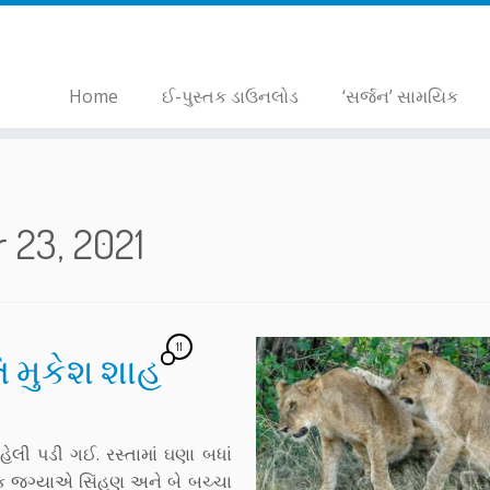
Home
ઈ-પુસ્તક ડાઉનલોડ
‘સર્જન’ સામયિક
 23, 2021
11
તિ મુકેશ શાહ
ેલી પડી ગઈ. રસ્તામાં ઘણા બધાં
એક જગ્યાએ સિંહણ અને બે બચ્ચા