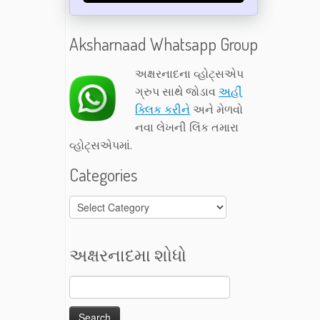
Aksharnaad Whatsapp Group
અક્ષરનાદના વ્હોટ્સએપ
ગ્રુપ સાથે જોડાવ
અહીં
ક્લિક કરીને
અને મેળવો
નવા લેખની લિંક તમારા
વ્હોટ્સએપમાં.
Categories
Categories
અક્ષરનાદમા શોધો