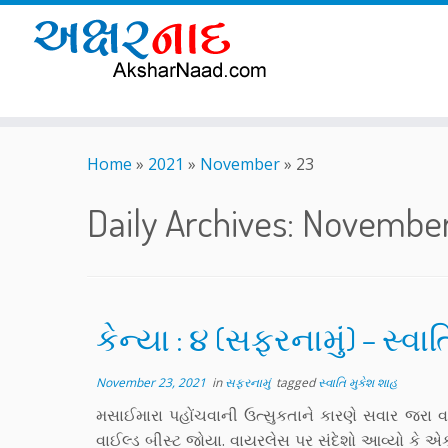
Skip
to
Home
»
2021
»
November
»
23
content
Daily Archives:
November
કેન્યા : ૪ (સફરનામું) – સ્વા
November 23, 2021
in
સફરનામું
tagged
સ્વાતિ મુકેશ શાહ
મસાઈમારા પહોંચવાની ઉત્સુકતાને કારણે સવાર જરા વહ
વાઈલ્ડ બીસ્ટ જોયા. વાયરલેસ પર સંદેશો આવ્યો કે 