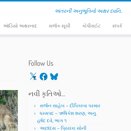
અંતરની અનુભૂતિનો અક્ષર ધ્વનિ..
ઑડિયો અક્ષરનાદ
સર્જક સૂચી
કોપીરાઈટ
સંપર્ક
Follow Us
X
Facebook
Bluesky
નવી કૃતિઓ…
સર્જન સાહેબ – દીપિકાબા પરમાર
ધમ્મપદ – ઋષિકેશ શરણ, અનુ.
હર્ષદ દવે, ભાગ ૧
અછાંદસ – પ્રિયંકા સોની