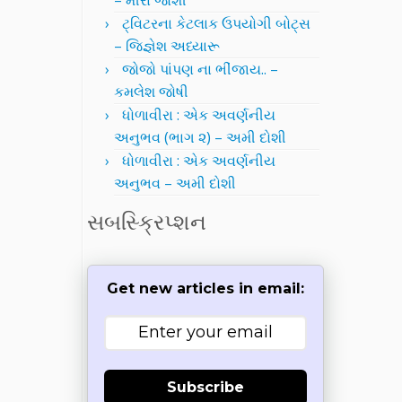
– મીરા જોશી
ટ્વિટરના કેટલાક ઉપયોગી બોટ્સ
– જિજ્ઞેશ અધ્યારૂ
જોજો પાંપણ ના ભીંજાય.. –
કમલેશ જોષી
ધોળાવીરા : એક અવર્ણનીય
અનુભવ (ભાગ ૨) – અમી દોશી
ધોળાવીરા : એક અવર્ણનીય
અનુભવ – અમી દોશી
સબસ્ક્રિપ્શન
Get new articles in email:
Subscribe