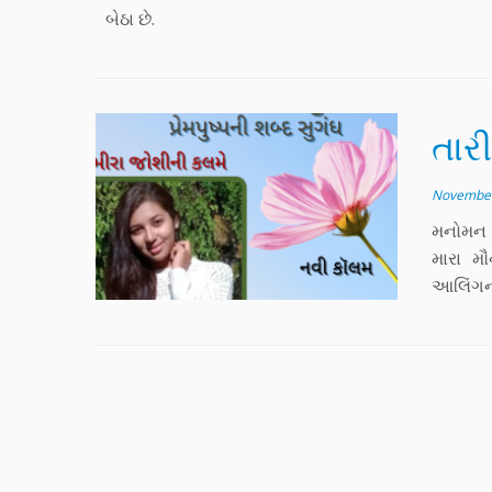
બેઠા છે.
તાર
November
મનોમન ત
મારા મૌ
આલિંગન