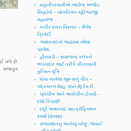
મહાવીરસ્વામીએ આપેલા અજોડ
સિદ્ધાંતો – યોગતિલક સૂરિશ્વરજી
મહારાજ
કબીર વચન વિસ્તાર – શૈલેષ
ત્રિવેદી
અક્ષરનાદનો અઢારમા વર્ષમાં
પ્રવેશ..
હીરામંડી – સમાજના કલંકને
ઈ વળે છે.
ભપકાદાર આર્ટ તરીકે ચીતરવાની
ના મજબુત
કુત્સિત વૃત્તિ
ધોવા નાખેલા જીન્સનું ગીત –
ચંદ્રકાન્ત શાહ; પઠન RJ દેવકી
પ્રાચીન અને અર્વાચીન ટોક્યો –
દર્શા કિકાણી
છઠ્ઠી અક્ષરનાદ માઇક્રોફિક્શન
સ્પર્ધા (૨૦૨૪)
રાજસ્થાનનું અનોખું ઘરેણું : જવાઈ