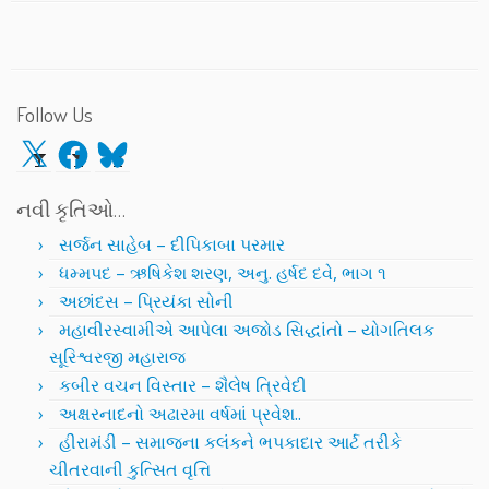
Follow Us
X
Facebook
Bluesky
નવી કૃતિઓ…
સર્જન સાહેબ – દીપિકાબા પરમાર
ધમ્મપદ – ઋષિકેશ શરણ, અનુ. હર્ષદ દવે, ભાગ ૧
અછાંદસ – પ્રિયંકા સોની
મહાવીરસ્વામીએ આપેલા અજોડ સિદ્ધાંતો – યોગતિલક
સૂરિશ્વરજી મહારાજ
કબીર વચન વિસ્તાર – શૈલેષ ત્રિવેદી
અક્ષરનાદનો અઢારમા વર્ષમાં પ્રવેશ..
હીરામંડી – સમાજના કલંકને ભપકાદાર આર્ટ તરીકે
ચીતરવાની કુત્સિત વૃત્તિ