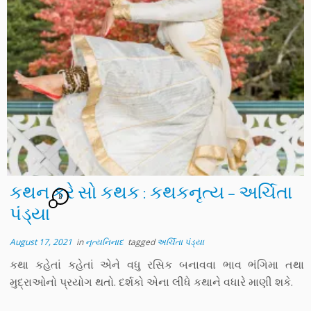
કથન કરે સો કથક : કથકનૃત્ય – અર્ચિતા
8
પંડ્યા
August 17, 2021
in
નૃત્યનિનાદ
tagged
અર્ચિતા પંડ્યા
કથા કહેતાં કહેતાં એને વધુ રસિક બનાવવા ભાવ ભંગિમા તથા
મુદ્રાઓનો પ્રયોગ થતો. દર્શકો એના લીધે કથાને વધારે માણી શકે.