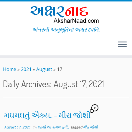
અંતરની અનુભૂતિનો અક્ષર ધ્વનિ..
Skip
to
Home
»
2021
»
August
»
17
content
Daily Archives:
August 17, 2021
13
મઘમઘતું ઐક્ય.. – મીરા જોશી
August 17, 2021
in
તારાથી આ કાગળ સુધી..
tagged
મીરા જોશી