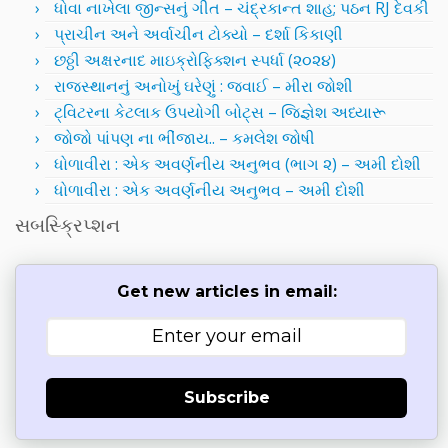
ધોવા નાખેલા જીન્સનું ગીત – ચંદ્રકાન્ત શાહ; પઠન RJ દેવકી
પ્રાચીન અને અર્વાચીન ટોક્યો – દર્શા કિકાણી
છઠ્ઠી અક્ષરનાદ માઇક્રોફિક્શન સ્પર્ધા (૨૦૨૪)
રાજસ્થાનનું અનોખું ઘરેણું : જવાઈ – મીરા જોશી
ટ્વિટરના કેટલાક ઉપયોગી બોટ્સ – જિજ્ઞેશ અધ્યારૂ
જોજો પાંપણ ના ભીંજાય.. – કમલેશ જોષી
ધોળાવીરા : એક અવર્ણનીય અનુભવ (ભાગ ૨) – અમી દોશી
ધોળાવીરા : એક અવર્ણનીય અનુભવ – અમી દોશી
સબસ્ક્રિપ્શન
Get new articles in email:
Subscribe