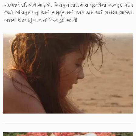
ગઈકાલે દરિયાને માણ્યો, બિલકુલ તારા મારા પ્રત્યેના અનહદ પ્રેમ
જેવો ગાંડોતુર..! તું અને સમુદ્ર મને એકાકાર થઈ ગયેલા લાગ્યા.
બન્નેમાં ઉછળતું તત્વ તો ‘અનહદ’ જ ને!