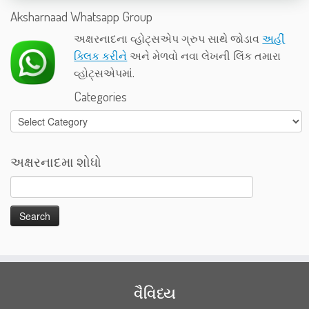
Aksharnaad Whatsapp Group
અક્ષરનાદના વ્હોટ્સએપ ગ્રુપ સાથે જોડાવ
અહીં
ક્લિક કરીને
અને મેળવો નવા લેખની લિંક તમારા
વ્હોટ્સએપમાં.
Categories
Categories
અક્ષરનાદમા શોધો
વૈવિધ્ય