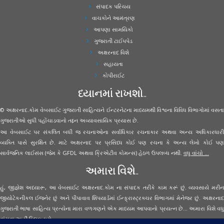
સંપાદક પરિચય
વાચકોને આમંત્રણ
આપણા સામયિકો
ગુજરાતી ટાઈપપેડ
અક્ષરનાદ વિશે
સહાયતા
કોપીરાઈટ
ધ્યાનમાં રાખશો..
© અક્ષરનાદ.કોમ વેબસાઈટ ગુજરાતી સાહિત્યને ઈન્ટરનેટના માધ્યમથી વિશ્વના વિવિધ વિભાગોમાં વસતા
ગુજરાતીઓ સુધી પહોંચાડવાનો તદ્દન અવ્યાવસાયિક પ્રયાસ છે.
આ વેબસાઈટ પર સંકલિત બધી જ રચનાઓના સર્વાધિકાર રચનાકાર અથવા અન્ય અધિકારધારી
વ્યક્તિ પાસે સુરક્ષિત છે. માટે અક્ષરનાદ પર પ્રસિધ્ધ કોઈ પણ રચના કે અન્ય લેખો કોઈ પણ
સાર્વજનિક લાઈસંસ (જેમ કે GFDL અથવા ક્રિએટીવ કોમન્સ) હેઠળ ઉપલબ્ધ નથી.
વધુ વાંચો ...
અમારા વિશે..
હું, જીજ્ઞેશ અધ્યારૂ, આ વેબસાઈટ અક્ષરનાદ.કોમ ના સંપાદક તરીકે કામ કરૂં છું. વ્યવસાયે મરીન
જીયોટેકનીકલ ઈજનેર છું અને પીપાવાવ શિપયાર્ડમાં ઈન્ફ્રાસ્ટ્રક્ચર વિભાગમાં મેનેજર છું. અક્ષરનાદ
ગુજરાતી ભાષા સાહિત્ય પ્રત્યેના મારા વળગણને એક માધ્યમ આપવાનો પ્રયત્ન છે... અમારા વિશે વધુ
વાંચવા
અહીં ક્લિક કરો...