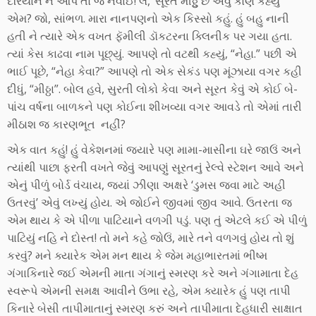
દરિયાને ન આપે તો જ નવાઈ! લે, ‘સૂરત મીઠ્ઠું છે એવું કોણે કહ્યું’
એમ? જો, સાંભળ. મારા નાનપણનો એક કિસ્સો કહું. હું બહુ નાની
હતી ને ત્યારે એક વખત ફૅમીલી ડૉકટરના ક્લિનીક પર ગયા હતા.
ત્યાં કેસ કાઢવા નામ પૂછ્યું. આપણે તો વટથી કહ્યું, “નેહા.” પછી એ
ભાઈ પૂછે, “નેહા કેવા?” આપણે તો એક સેકંડ પણ મૂંઝાયા વગર કહી
દીધું, “મીઠ્ઠા”. બોલ હવે, સુરતી લોકો કેવા અને સૂરત કેવું એ કોઈ બે-
પાંચ વર્ષના બાળકને પણ કોઈના શીખવ્યા વગર આવડે તો એમાં તારી
મીઠાશ જ કારણભૂત નહીં?
એક વાત કહું! હું વેકેશનમાં જ્યારે પણ મામા-માસીના ઘરે જાઉં અને
ત્યાંથી પાછા ફરતી વખતે જેવું આપણું સૂરતનું રેલ્વે સ્ટેશન આવે અને
એનું પીળું બોર્ડ વંચાય, જ્યાં ઝીણા અક્ષરે ‘ડુમસ જવા માટે અહી
ઉતરવું’ એવું લખ્યું હોય. એ જોઈને જીવમાં જીવ આવે. ઉતરતા જ
એમ થાય કે એ પીળા પાટિયાને વળગી પડું. પણ તું એટલે કઈ એ પીળું
પાટિયું નહિ ને દોસ્ત! તો મને કહે જોઉં, મારે તને વળગવું હોય તો શું
કરવું? મને ક્યારેક એમ મન થાય કે જેમ મહાભારતમાં ભીષ્મ
ગંગાકિનારે જઈ એમની માતા ગંગાનું સ્મરણ કરે અને ગંગામાતા દેહ
સ્વરૂપે એમની સમક્ષ આવીને ઉભા રહે, એમ ક્યારેક હું પણ તાપી
કિનારે બેસી તાપીમાતાનું સ્મરણ કરું અને તાપીમાતા દેહધારી સાક્ષાત