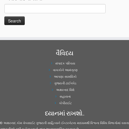
વૈવિધ્ય
સંપાદક પરિચય
વાચકોને આમંત્રણ
આપણા સામયિકો
ગુજરાતી ટાઈપપેડ
અક્ષરનાદ વિશે
સહાયતા
કોપીરાઈટ
ધ્યાનમાં રાખશો..
© અક્ષરનાદ.કોમ વેબસાઈટ ગુજરાતી સાહિત્યને ઈન્ટરનેટના માધ્યમથી વિશ્વના વિવિધ વિભાગોમાં વસતા
ગુજરાતીઓ સુધી પહોંચાડવાનો તદ્દન અવ્યાવસાયિક પ્રયાસ છે.