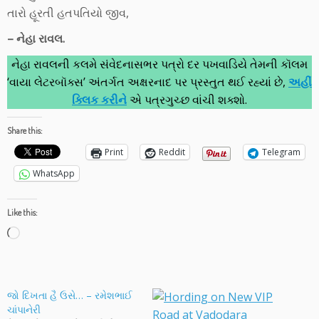
તારો હૂરતી હતપતિયો જીવ,
– નેહા રાવલ.
નેહા રાવલની કલમે સંવેદનાસભર પત્રો દર પખવાડિયે તેમની કૉલમ
‘વાયા લેટરબૉક્સ’ અંતર્ગત અક્ષરનાદ પર પ્રસ્તુત થઈ રહ્યાં છે,
અહીં
ક્લિક કરીને
એ પત્રગુચ્છ વાંચી શક્શો.
Share this:
Print
Reddit
Telegram
WhatsApp
Like this:
Loading…
જો દિખતા હૈ ઉસે… – રમેશભાઈ
ચાંપાનેરી