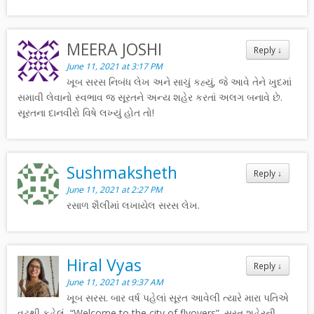
MEERA JOSHI
Reply
↓
June 11, 2021 at 3:17 PM
ખૂબ સરસ નિબંધ લેખ અને સાચું કહ્યું, જે આવે તેને ખુદમાં
સમાવી લેવાનો સ્વભાવ જ સૂરતને અન્ય શહેર કરતાં અલગ બનાવે છે.
સૂરતના દાનવીરો વિષે લખ્યું હોત તો!
Sushmaksheth
Reply
↓
June 11, 2021 at 2:27 PM
રસાળ શૈલીમાં લખાયેલ સરસ લેખ.
Hiral Vyas
Reply
↓
June 11, 2021 at 9:37 AM
ખૂબ સરસ. બાર વર્ષ પહેલાં સૂરત આવેલી ત્યારે મારા પતિએ
વટથી કહેલું, “Welcome to the city of flyovers”. સૂરત શહેરની