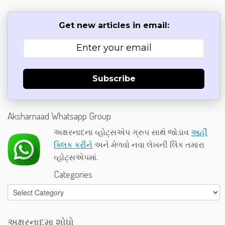
Get new articles in email:
Subscribe
Aksharnaad Whatsapp Group
અક્ષરનાદના વ્હોટ્સએપ ગ્રુપ સાથે જોડાવ
અહીં
ક્લિક કરીને
અને મેળવો નવા લેખની લિંક તમારા
વ્હોટ્સએપમાં.
Categories
Categories
અક્ષરનાદમા શોધો