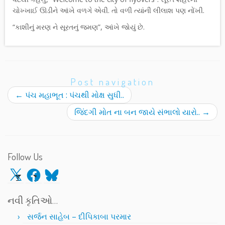
ચોખ્ખાઈ ઊડીને આંખે વળગે એવી. તો વળી ત્યાંની લીલાશ પણ નોંખી.
“કાશીનું મરણ ને સૂરતનું જમણ”, આંખે જોયું છે.
Post navigation
←
પંચ મહાભૂત : પંચથી મોક્ષ સુધી..
જિંદગી મોત ના બન જાયે સંભાલો યારો..
→
Follow Us
X
Facebook
Bluesky
નવી કૃતિઓ…
સર્જન સાહેબ – દીપિકાબા પરમાર