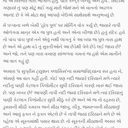
તો એ વિસ્તાર તારી ભાગોળ હતું. પછી કેન્દ્ર બન્યું અને હવે… સિટીમાં
ગણાય! તું પણ મોટું થઈ ગયું મારી જેમ! મને એ વાતનો અઢળક
આનંદ છે કે એ મોટા થવું આપણે બેઉએ સાથેસાથે અનુભવ્યું છે.
મેં પપ્પાના ખભે બેસી ‘હોપ પુલ’ પર મોર્નિંગ વોક કર્યું છે, જ્યારે તાપી
ઓળંગવા માત્ર એક જ પુલ હતો અને એના બીજા છેડે હતું રાંદેર. હવે
તો પાંચ પાંચ પુલ! તને એવું નથી લાગતું કે આ બધા જ પુલ તારા હાથ
છે અને એ હાથ વડે તું સુરતીઓને આ છેડેથી પેલે છેડે લઈ જાય છે?
અને જો, તને પણ તારા વખાણ સાંભળવા ગમતાં જ હશે એમ માનીને
આ વાત કહું છું.
અમારા ‘ધ સુપ્રીમ ટ્યુશન ક્લાસિસ’ના સમાજવિદ્યાના સર હતા ને,
એમણે આ વાત કહી હતી. કોઈ પણ નદી જયારે દરિયાને મળે ત્યારે
નદીનું પાણી કેટલાક કિલોમીટર સુધી દરિયાને કારણે ખારું થઈ જાય
છે. પણ ખબર છે? આપણી તાપી નદી જ્યાં દરિયાને મળે ત્યાં દરિયાનું
પાણી કેટલાક કિલોમીટર સુધી મીઠું કરે છે! અને એ જ તો રહસ્ય છે,
ડુમસની મીઠી કમરખ અને મીઠા જાંબુ, ચીકુ, જમરૂખની મીઠાશનું!
અને આવું ફક્ત ને ફક્ત એટલે છે કે તાપી જ્યાં દરિયાને મળે છે એ
પહેલા એ સૂરતમાંથી પસાર થાય છે. તો સૂરતની મીઠાશની અસર એ