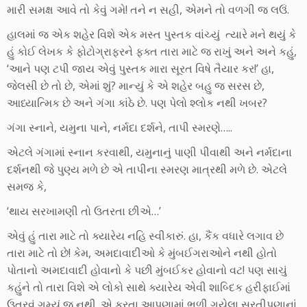
મારી સમક્ષ આવે તો કેવું ગમે! તને ન સહી, એમને તો વળગી જ લઉં.
હાલમાં જ એક શહેર વિશે એક મસ્ત પુસ્તક વાંચ્યું ત્યારે મને થયું કે
હું કોઈ લેખક કે ફોટોગ્રાફરને ફક્ત તારા માટે જ રાખું અને અને કહું,
‘આને પણ ટપી જાય એવું પુસ્તક મારા સૂરત વિષે તૈયાર કર!’ હા,
જેલસી છે તો છે, એમાં શું? માન્યું કે એ શહેર બહુ જ સરસ છે,
આધ્યાત્મિક છે અને ગંગા કાંઠે છે. પણ પેલો શ્લોક નથી ખબર?
ગંગા સ્નાને, યમુના પાને, નર્મદા દર્શને, તાપી સ્મરણે…..
એટલે ગંગામાં સ્નાન કરવાથી, યમુનાનું પાણી પીવાથી અને નર્મદાના
દર્શનથી જે પુણ્ય મળે છે એ તાપીના સ્મરણ માત્રથી મળે છે. એટલે
સમજ કે,
‘થાય સરખામણી તો ઉતરતા છીએ…’
એવું હું તારા માટે તો ક્યારેય નહિ સ્વીકારું. હા, કૈંક વધારે લગાવ છે
તારા માટે તો છે! કેમ, અમદાવાદીઓ કે મુંબઈગરાઓને નથી હોતો
પોતાનો અમદાવાદી હોવાનો કે પછી મુંબઈકર હોવાનો વટ! પણ સાચું
કહુંને તો તારા વિશે એ લોકો સાથે ક્યારેય એવી શાબ્દિક હરીફાઈમાં
ઉતરવું ગમ્યું જ નથી. એ કરતા આપણામાં ભળી ગયેલા સુરતીપણાનાં