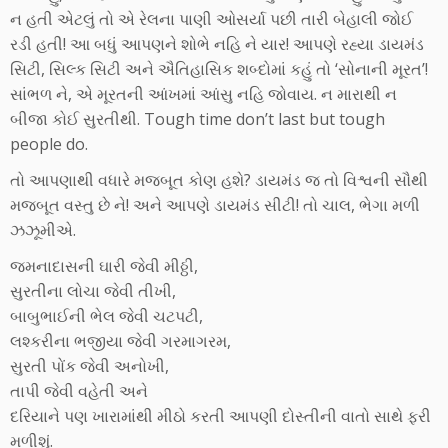
ન હતી એટલું તો એ રેલના પાણી ઓસર્યા પછી તારી બેહાલી જોઈ
રડી હતી! આ બધું આપણને શોભે નહિ ને યાર! આપણે રહ્યા ડાયમંડ
સિટી, સિલ્ક સિટી અને ઐતિહાસિક શબ્દોમાં કહું તો ‘સોનાની મૂરત’!
સાંભળ ને, એ મૂરતની આંખમાં આંસુ નહિ જોવાય. ન મારાથી ન
બીજા કોઈ સુરતીથી. Tough time don’t last but tough
people do.
તો આપણાથી વધારે મજબૂત કોણ હશે? ડાયમંડ જ તો વિશ્વની સૌથી
મજબૂત વસ્તુ છે ને! અને આપણે ડાયમંડ સીટી! તો ચાલ, ભેગા મળી
ઝઝૂમીએ.
જમનાદાસની ઘારી જેવી મીઠ્ઠી,
સુરતીના લોચા જેવી તીખી,
બાબુભાઈની ભેલ જેવી ચટપટી,
લશ્કરીના ભજીયા જેવી ગરમાગરમ,
સુરતી પોંક જેવી અનોખી,
તાપી જેવી વહેતી અને
દરિયાને પણ ખારામાંથી મીઠો કરતી આપણી દોસ્તીની વાતો સાથે ફરી
મળીશું.