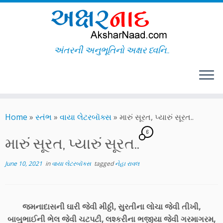
અંતરની અનુભૂતિનો અક્ષર ધ્વનિ..
Skip
to
Home
»
સ્તંભ
»
વાયા લેટરબૉક્સ
»
મારું સૂરત, પ્યારું સૂરત..
content
6
મારું સૂરત, પ્યારું સૂરત..
June 10, 2021
in
વાયા લેટરબૉક્સ
tagged
નેહા રાવલ
જમનાદાસની ઘારી જેવી મીઠ્ઠી, સુરતીના લોચા જેવી તીખી,
બાબુભાઈની ભેલ જેવી ચટપટી, લશ્કરીના ભજીયા જેવી ગરમાગરમ,