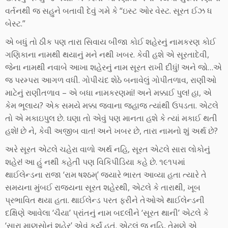
વર્તનથી જ સહુને બતાવી દેવું ગમે કે “ઇસ્ટ ઓર વેસ્ટ. સૂરત ઈઝ ધ
બેસ્ટ.”
એ બધું તો ઠીક પણ તારા સિવાય બીજા કોઈ શહેરનું નામકરણ કોઈ
ગણિકાના નામથી થયાનું મને નથી ખબર. કેવી હશે એ સૂરતાદેવી,
જેના નામથી નવાબે આખા શહેરનું નામ સૂરત રાખી દીધું! અને જો…એ
જ પરમ્પરા આગળ વધી. ગોપીચંદ શેઠે બનાવેલું ગોપીતળાવ, રાણીઓ
માટેનું રાણીતળાવ – એ બધા નામકરણમાં! અને મક્કાઈ પુલ! હા, એ
કેમ ભૂલાય? એક સમયે મક્કા જવાના જહાજ ત્યાંથી ઉપડતા. એટલે
તો એ મકાઇપુલ છે. ઘણા તો એવું પણ માનતા હશે કે ત્યાં મકાઈ થતી
હશે! છે ને, કેવી અજીબ વાત! અને ખબર છે, તારા નામનો શું અર્થ છે?
અરે સૂરત એટલે ચહેરા વાળો અર્થ નહિ, સૂરત એટલે સારા લોકોનું
શહેર! આ હું નથી કહેતી પણ વિકિપીડિયા કહે છે. ૧૯૧૫માં
થાઈલેન્ડના રાજા ‘રામ ષશ્ઠમ્’ જ્યારે ભારત આવ્યા હતા ત્યારે તે
સમયના મુંબઈ રાજ્યના સૂરત શહેરથી, એટલે કે તારાથી, ખૂબ
પ્રભાવિત થયા હતા. થાઈલેન્ડ પરત ફરીને તેઓએ થાઈલેન્ડની
દક્ષિણે આવેલા ‘ચૈયા’ પ્રાંતનું નામ બદલીને ‘સૂરત થાની’ એટલે કે
‘સારા માણસોનું શહેર’ એવું કર્યું હતું. એટલું જ નહિ, તેમણે એ