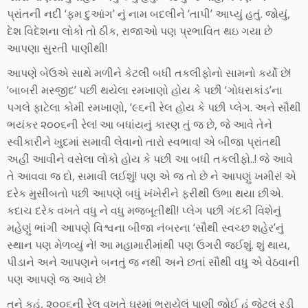
પ્રાંતની નદી ‘ફમ દુઆંગ’ નું નામ બદલીને ‘તાપી’ આપ્યું હતું. જોયું,
દેશ વિદેશના લોકો તો ઠીક, રાજાઓ પણ પ્રભાવિત થઇ ગયા છે
આપણા સુરતી પાણીથી!
આપણે બેઉએ સાથે મળીને કેટલી બધી તકલીફોનો સામનો કર્યો છે!
‘બાબરી મસ્જીદ’ પછી થયેલા રમખાણો હોય કે પછી ‘ગોધરાકાંડ’ના
પગલે ફાટેલા કોમી રમખાણો, ‘૯૬ની રેલ હોય કે પછી પ્લેગ. અને સૌથી
ભયંકર ૨૦૦૬ની રેલ! આ બધાંયનું કારણ તું જ છે, જે આવે તેને
સ્વીકારીને ખુદમાં સમાવી લેવાનો તારો સ્વભાવ! એ બીજા પ્રાંતથી
અહીં આવીને વસેલા લોકો હોય કે પછી આ બધી તકલીફો..! જે આવે
તે આવવા જ દો, સમાવી લઈશું! પણ એ જ તો છે ને આપણું ખમીર! એ
દરેક મુસીબતો પછી આપણે બધું ખંખેરીને ફરીથી ઉભા થયા છીએ.
કદાચ દરેક વખતે વધુ ને વધુ મજબૂતીથી! પ્લેગ પછી ગંદકી વિશેનું
મહેણું ભાંગી આપણે વિશ્વના બીજા નંબરના ‘સૌથી સ્વચ્છ શહેર’નું
સ્થાન પણ મેળવ્યું ને! આ મહામારીમાંથી પણ ઉગરી જઈશું. શું થાય,
પીડાને અને આપણને બનતું જ નથી અને છતાં સૌથી વધુ એ વેઠવાની
પણ આપણે જ આવે છે!
તને કહું, ૨૦૦૬ની રેલ વખતે ઘરમાં ભરાયેલું પાણી જોઈ હું જેટલું રડી