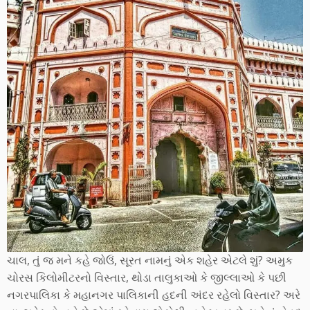
ચાલ, તું જ મને કહે જોઉં, સૂરત નામનું એક શહેર એટલે શું? અમુક
ચોરસ કિલોમીટરનો વિસ્તાર, થોડા તાલુકાઓ કે જીલ્લાઓ કે પછી
નગરપાલિકા કે મહાનગર પાલિકાની હદની અંદર રહેલો વિસ્તાર? અરે