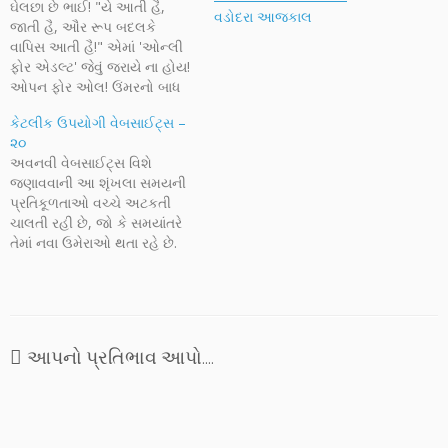
ઘેલછા છે ભાઈ! "યે આતી હૈ,
વડોદરા આજકાલ
જાતી હૈ, ઔર રૂપ બદલકે
વાપિસ આતી હૈ!" એમાં 'ઓન્લી
ફોર એડલ્ટ' જેવું જરાયે ના હોય!
ઓપન ફોર ઓલ! ઉંમરનો બાધ
જ નહિ, ભલે ઉંમરનું પૂંછડું આવી
કેટલીક ઉપયોગી વેબસાઈટ્સ –
ગયું હોય, પણ ઘેલછાનું પૂંછડું તો
૨૦
છેલ્લાં શ્વાસે પણ તરફડે! અને
અવનવી વેબસાઈટ્સ વિશે
એવું પણ નહિ કે ઉંમરના
જણાવવાની આ શૃંખલા સમયની
પ્રમાણમાં…
પ્રતિકૂળતાઓ વચ્ચે અટકતી
ચાલતી રહી છે, જો કે સમયાંતરે
તેમાં નવા ઉમેરાઓ થતા રહે છે.
કેટલીક ઉપયોગી, માહિતિપ્રદ
અને અવનવી વેબસાઈટ્સ વિશે
આજે થોડીક માહિતિ પ્રસ્તુત છે.
આ યાદીમાંની અમુક વેબસાઈટ્સ
વેબવિશ્વમાં અગ્રગ્ણ્ય છે અને
આપનો પ્રતિભાવ આપો....
ખૂબ જાણીતી છે તો કોઈક નવી
પરંતુ આશાસ્પદ…