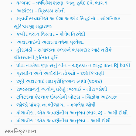
ધમ્મપદ – ઋષિકેશ શરણ, અનુ. હર્ષદ દવે, ભાગ ૧
અછાંદસ – પ્રિયંકા સોની
મહાવીરસ્વામીએ આપેલા અજોડ સિદ્ધાંતો – યોગતિલક
સૂરિશ્વરજી મહારાજ
કબીર વચન વિસ્તાર – શૈલેષ ત્રિવેદી
અક્ષરનાદનો અઢારમા વર્ષમાં પ્રવેશ..
હીરામંડી – સમાજના કલંકને ભપકાદાર આર્ટ તરીકે
ચીતરવાની કુત્સિત વૃત્તિ
ધોવા નાખેલા જીન્સનું ગીત – ચંદ્રકાન્ત શાહ; પઠન RJ દેવકી
પ્રાચીન અને અર્વાચીન ટોક્યો – દર્શા કિકાણી
છઠ્ઠી અક્ષરનાદ માઇક્રોફિક્શન સ્પર્ધા (૨૦૨૪)
રાજસ્થાનનું અનોખું ઘરેણું : જવાઈ – મીરા જોશી
ટ્વિટરના કેટલાક ઉપયોગી બોટ્સ – જિજ્ઞેશ અધ્યારૂ
જોજો પાંપણ ના ભીંજાય.. – કમલેશ જોષી
ધોળાવીરા : એક અવર્ણનીય અનુભવ (ભાગ ૨) – અમી દોશી
ધોળાવીરા : એક અવર્ણનીય અનુભવ – અમી દોશી
સબસ્ક્રિપ્શન