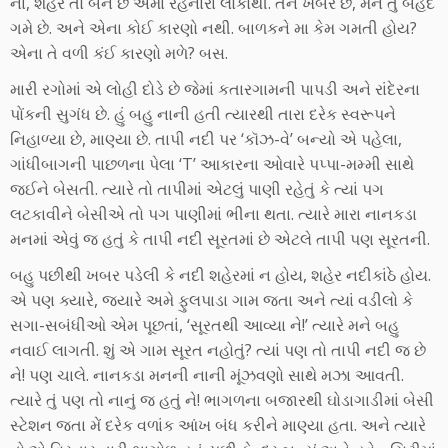
ના, શહેર તો બને છે એમાં રહેનારા લોકોથી. તને ખબર છે, મને તું બેહદ
ગમે છે. અને એના કોઈ કારણો નથી. બાળકને મા કેમ ગમતી હોય?
એના તે વળી કંઈ કારણો મળે? બસ.
મારી રગોમાં એ લોહી દોડે છે જેમાં કતારગામની પાપડી અને રાંદેરના
પોંકની સુગંધ છે. હું બહુ નાની હતી ત્યારથી તારા દરેક સ્વરૂપને
નિહાળ્યા છે, માણ્યા છે. તાપી નદી પર ‘કૉઝ-વે’ બન્યો એ પહેલા,
ગાંધીબાગની પાછળના પેલા ‘T’ આકારના ઓવારે પપ્પા-મમ્મી સાથે
જઈને બેસતી. ત્યારે તો તાપીમાં એટલું પાણી રહેતું કે ત્યાં પગ
લટકાવીને બેસીએ તો પગ પાણીમાં ભીના થતા. ત્યારે મારા નાનકડા
મનમાં એવું જ હતું કે તાપી નદી સૂરતમાં છે એટલે તાપી પણ સૂરતની.
બહુ પછીથી ખબર પડેલી કે નદી શહેરમાં ન હોય, શહેર નદીકાંઠે હોય.
એ પણ ક્યારે, જ્યારે અમે ફુલપાડા ગામ જતા અને ત્યાં વડીલો કે
સગા-સબંધીઓ એમ પૂછતાં, ‘સૂરતથી આવ્યા ને!’ ત્યારે મને બહુ
નવાઈ લાગતી. શું એ ગામ સૂરત નહોતું? ત્યાં પણ તો તાપી નદી જ છે
ને! પણ ચાલે. નાનકડા મનની નાની મૂંઝવણો સાથે મઝા આવતી.
ત્યારે તું પણ તો નાનું જ હતું ને! ભાગળના બજારથી ઘોડાગાડીમાં બેસી
સ્ટેશન જતા મેં દરેક વળાંક આંખ બંધ કરીને માણ્યા હતા. અને ત્યારે