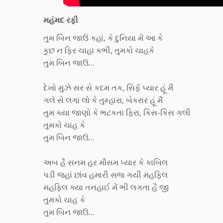
મહંમદ રફી
તુમ બિન જાઉં કહાં, કે દુનિયા મેં આ કે
કુછ ન ફિર ચાહા કભી, તુમકો ચાહકે
તુમ બિન જાઉં…
દેખો મુઝે સર સે કદમ તક, સિર્ફ પ્યાર હૂં મૈં
ગલે સે લગા લો કે તુમ્હારા, બેકરાર હૂં મૈં
તુમ ક્યા જાણો કે ભટકતા ફિરા, કિસ-કિસ ગલી
તુમકો ચાહ કે
તુમ બિન જાઉં…
અબ હૈ સનમ હર મૌસમ પ્યાર કે કાબિલ
પડી જહાં છાંવ હમારી સજ ગયી મહફિલ
મહફિલ ક્યા તનહાઈ મેં ભી લગતા હૈ જી
તુમકો ચાહ કે
તુમ બિન જાઉં…