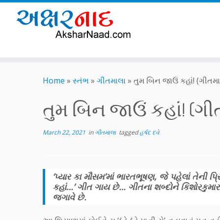
Skip
to
Home
»
સ્તંભ
»
ગીતમાલા
»
તુમ બિન જાઉં કહાં! (ગીતમાલ
content
તુમ બિન જાઉં કહાં! (ગીત
March 22, 2021
in
ગીતમાલા
tagged
હર્ષદ દવે
‘પ્યાર કા મૌસમ’માં ભારતભૂષણ, જે પહેલાં તેની પ
કહાં…’ ગીત ગાય છે… ગીતના શબ્દોને કિશોરકુમાર
જગાવે છે.