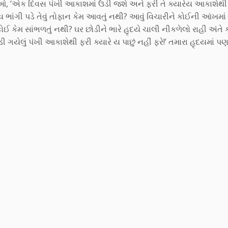
ુઓ, ‘એક દિવસ પંખી આકાશમાં ઉડી જશે અને ફરી તે ક્યારેય આકાશેથી પ
ૃદય ભાંગી પડે તેવું તોફાન કેમ આવતું નથી? આવું વિચારીને કોઈની આંખમ
ોઈ કેમ સાંભળતું નથી? ઘર છોડીને ભારે હૃદયે ચાલી નીકળેલો રાહી અંતે
ગયેલું પંખી આકાશેથી ફરી ક્યારે ય પાછું નહીં ફરે!’ તમારા હૃદયમાં 