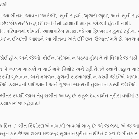
ટલે!
 આ ગીતમાં આવતા ‘અકેલી’, ‘સૂની રાહમેં’, ‘મુજસે જુદા’, અને ‘સૂની રાહ
 : ‘બેકરાર’ ‘તન્હાઈ’ છતાં તેમાં વ્યથાની માત્રા એટલી ઘૂંટાતી નથી.
ેત પરિધાનમાં શોભતી આશાપારેખ સમક્ષ, જે આ ફિલ્મમાં મહંમદ રફીના ક
ીખ’ ન ઈચ્છતી આશાને આ ગીતના અંતે ઈચ્છિત ‘ઉલ્ફત’ મળે છે, મતલબ
ોઈ હોય અને જેઓ કોઈના પ્રેમમાં ન પડ્યા હોય તે તો વિચારે જ ચડી
બે અલગ ગાયકો ન ગાઈ શકે. કિશોર અને રફી તેમને સ્થાને મહાન ગાય
કરવી! ગુલાબના અને કમળના ફૂલની સરખામણી ન કરવી જોઈએ. ખળખળ
એ. કલરવતાં પક્ષીઓની અને ગુંજતા ભમરાની તુલના ન કરવી જોઈએ.
સ્પર્શી જાય તેવું સંગીત આપ્યું છે. રાહુલ દેવ બર્મને ત્રીસ વર્ષોમાં 
એ કલાકાર’ જ કહેવાય!
, ‘એક દિન…’ ગીત કિશોરદાએ બંગાળી ભાષામાં ગાયું છે! એ જ લય, એ જ 
ુત કરે છે! આ શબ્દો મજરૂહ સુલતાનપુરીના નથી! તે શબ્દો છે ગીતકાર 