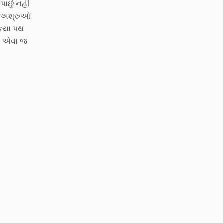
ાછું નહીં
ાં અશ્રુઓ
 કયા પથ
પણ એવા જ