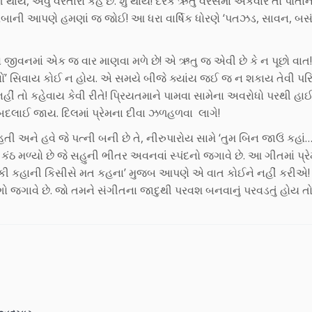
હીં થાય, એવું વરતારો કહે છે. શું થાય! દરેક ઋતુ વરસમાં એકવાર તો પોતા
ેરબાની આપણે હમણાં જ જોઈ! આ ધરા વાર્ષિક ધોરણે ‘પતઝડ, સાવન, બસ
ો જીવનમાં એક જ વાર માણવા મળે છે! એ ઋતુ જ એવી છે કે ન પૂછો વાત! 
 દોનોં’ સિવાય કોઈ ન હોય. એ સમયે બીજે ક્યાંય જઈ જ ન શકાય તેવી પરિ
 નહીં તો કહેવાય કેવી રીતે! પ્રિયતમાને પામવા સામેના અવરોધો પરથી હા
બદલાઈ જાય. દિલમાં પ્રેમના દીવા ઝળહળવા લાગે!
 હતી અને હવે જે પત્ની બની છે તે, નીરુપારોય સામે ‘તુમ બિન જાઉં કહાં
કંઠ મળ્યો છે જે સહુની ભીતર અવનવાં સ્પંદનો જગાવે છે. આ ગીતમાં પ્
‘ગમ કી કહાની કિસીસે મત કહના’ મુજબ આપણે એ વાત કોઈને નહીં કરીએ!
જગાવે છે. જો તમને સંગીતના જાદુથી પરવશ બનવાનું પરવડતું હોય ત