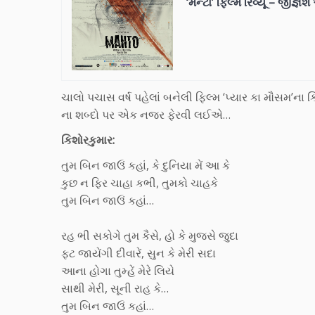
‘મન્ટો’ ફિલ્મ રિવ્યૂ – જીજ્ઞે
ચાલો પચાસ વર્ષ પહેલાં બનેલી ફિલ્મ ‘પ્યાર કા મૌસમ’ન
ના શબ્દો પર એક નજર ફેરવી લઈએ…
કિશોરકુમાર:
તુમ બિન જાઉં કહાં, કે દુનિયા મેં આ કે
કુછ ન ફિર ચાહા કભી, તુમકો ચાહકે
તુમ બિન જાઉં કહાં…
રહ ભી સકોગે તુમ કૈસે, હો કે મુજસે જુદા
ફટ જાયેંગી દીવારેં, સુન કે મેરી સદા
આના હોગા તુમ્હેં મેરે લિયે
સાથી મેરી, સૂની રાહ કે…
તુમ બિન જાઉં કહાં…