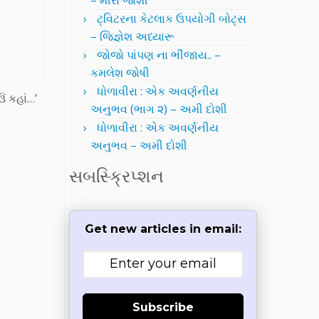
– મીરા જોશી
ટ્વિટરના કેટલાક ઉપયોગી બોટ્સ
– જિજ્ઞેશ અધ્યારૂ
જોજો પાંપણ ના ભીંજાય.. –
કમલેશ જોષી
ધોળાવીરા : એક અવર્ણનીય
ં કહાં…’
અનુભવ (ભાગ ૨) – અમી દોશી
ધોળાવીરા : એક અવર્ણનીય
અનુભવ – અમી દોશી
સબસ્ક્રિપ્શન
Get new articles in email:
Subscribe