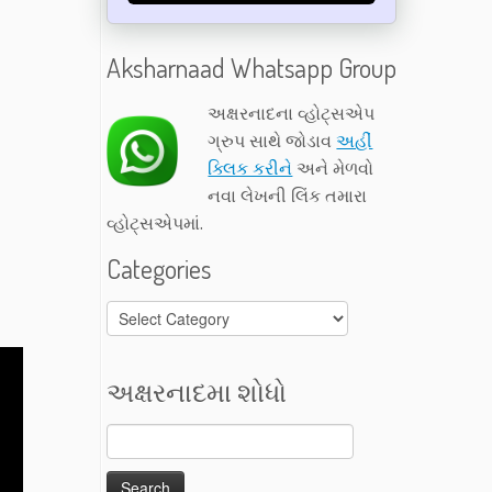
Aksharnaad Whatsapp Group
અક્ષરનાદના વ્હોટ્સએપ
ગ્રુપ સાથે જોડાવ
અહીં
ક્લિક કરીને
અને મેળવો
નવા લેખની લિંક તમારા
વ્હોટ્સએપમાં.
Categories
Categories
અક્ષરનાદમા શોધો