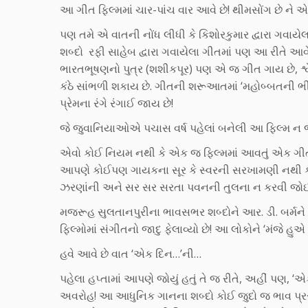
આ ગીત ફિલ્મમાં ચાર-પાંચ વાર આવે છે! થીમસોંગ છે ને એ
પણ તમે એ વાતની નોંધ લીધી કે કિશોરકુમાર દ્વારા ગવાયેલા
શબ્દો રફી સાહેબ દ્વારા ગવાયેલા ગીતમાં પણ આ રીતે આવે છે
ભારતભૂષણનો પુત્ર (શશીકપૂર) પણ એ જ ગીત ગાય છે, શ્વ
કંઠે સાંભળી શકાય છે. ગીતની શરૂઆતમાં ‘મહોબ્બતની ભ
પ્રેમના રંગે રંગાઈ જાય છે!
જે જુવાનિયાઓએ પચાસ વર્ષ પહેલાં બનેલી આ ફિલ્મ ન જ
એવો કોઈ નિયમ નથી કે એક જ ફિલ્મમાં આવતું એક ગીત 
આપણે કોઈપણ ગાયકના સૂર કે સ્વરની સરખામણી નથી 
ઝરણાંની અને સર સર સરતા પવનની તુલના ન કરવી જોઈ
મજરૂહ સુલતાનપુરીના ભાવસભર શબ્દોને આર. ડી. બર્મને ભીતર 
ફિલ્મોમાં સંગીતનો જાદુ ફેલાવ્યો છે! આ લોકોને ‘મંજે હુ
હવે આવે છે વાત ‘એક દિન…’ની…
પહેલા હપ્તામાં આપણે જોયું હતું તે જ રીતે, અહીં પણ
અવરોહ! આ આધુનિક ગાનના શબ્દો કોઈ જુદો જ ભાવ પ્રસ્ત