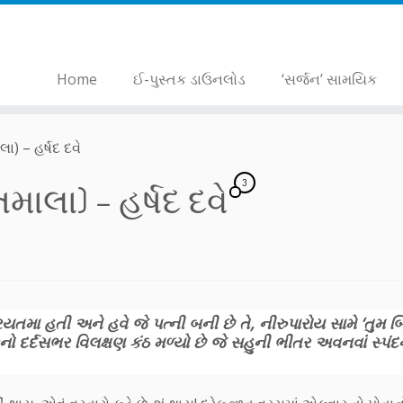
Home
ઈ-પુસ્તક ડાઉનલોડ
‘સર્જન’ સામયિક
ા) – હર્ષદ દવે
3
માલા) – હર્ષદ દવે
્રિયતમા હતી અને હવે જે પત્ની બની છે તે, નીરુપારોય સામે ‘તુમ 
નો દર્દસભર વિલક્ષણ કંઠ મળ્યો છે જે સહુની ભીતર અવનવાં સ્પંદ