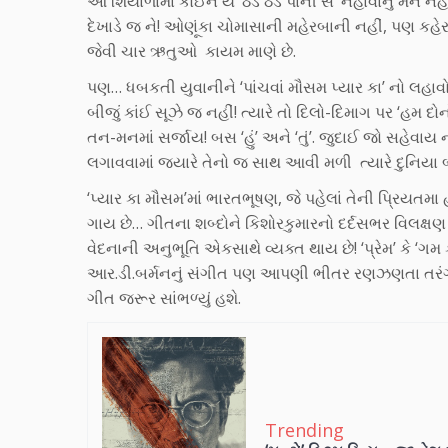
આ શિયાળામાં કોઈને ય ‘ઠંડે ઠંડે પાની સે’ નહાવાનું મન ન
દેખાડે જ ને! ઓણૂંકા ચોમાસાની મહેરબાની નહીં, પણ કહ
જેવી ચાર ઋતુઓ કાયમ માણે છે.
પણ… ધબકતી યુવાનીને ‘પાંચવાં મૌસમ પ્યાર કા’ નો લહાવ
બીજું કાંઈ સૂઝે જ નહીં! ત્યારે તો દિલો-દિમાગ પર ‘હમ
તન-મનમાં સર્જાય! બસ ‘હું’ અને ‘તું’. જુદાઈ જો સહેવાય
લગાવવામાં જયારે તેનો જ સાથ આવી મળી ત્યારે દુનિયા 
‘પ્યાર કા મૌસમ’માં ભારતભૂષણ, જે પહેલાં તેની પ્રિયતમા
ગાય છે… ગીતના શબ્દોને કિશોરકુમારનો દર્દસભર વિલક્ષણ 
વેદનાની અનુભૂતિ એકસાથે વ્યક્ત થાય છે! ‘પ્રેમ’ કે 
આર.ડી.બર્મનનું સંગીત પણ આપણી ભીતર રણઝણતા તરંગો 
ગીત જરૂર સાંભળ્યું હશે.
Trending