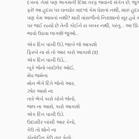
દત્તના. તેમાં પણ અગમની દિશા તરફ જવાનો સંકેત છે, જ
ફરે! આ હૃદય પર ઘનઘોર વાદળાં કેમ ઘેરાતાં નથી, મારું હ
પણ કેમ આવતાં નથી? મારી વાંસળીનો નિરાશાનો સૂર હવે ક
પર જઈ રહ્યો છે તેની કોઈને ય ખબર નથી, પરંતુ… આ ઊડી 
ભાવો ઉઠવા લાગશે! જુઓ…
એક દિન પાખી ઉડે જાબે જે આકાશે
ફિરબે ના સે તો આર કારો આકાશે (૨)
એક દિન પાખી ઉડે…
બૂકે જેનો બાદોલેર ઓઈ,
મેઘ જમેના
મોન ભેંગે દિતે જેનો આર,
ઝોર આસે ના
તારે ભેબે કારો ચોખે જેનો,
જલ ના આસે, કારો આકાશે
એક દિન પાખી ઉડે
ઉદાસીર બાંસી આર કેનો,
કેઉ તો શોને ના
કોનોદીન કેઉ તાર કેનો,