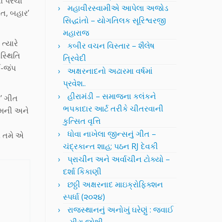
નો પરચો
મહાવીરસ્વામીએ આપેલા અજોડ
ંત, બહાર’
સિદ્ધાંતો – યોગતિલક સૂરિશ્વરજી
મહારાજ
ત્યારે
કબીર વચન વિસ્તાર – શૈલેષ
સ્થિતિ
ત્રિવેદી
ઈ-જંપ
અક્ષરનાદનો અઢારમા વર્ષમાં
પ્રવેશ..
હીરામંડી – સમાજના કલંકને
…’ ગીત
ભપકાદાર આર્ટ તરીકે ચીતરવાની
રેમની અને
કુત્સિત વૃત્તિ
ધોવા નાખેલા જીન્સનું ગીત –
ો તમે એ
ચંદ્રકાન્ત શાહ; પઠન RJ દેવકી
પ્રાચીન અને અર્વાચીન ટોક્યો –
દર્શા કિકાણી
છઠ્ઠી અક્ષરનાદ માઇક્રોફિક્શન
સ્પર્ધા (૨૦૨૪)
રાજસ્થાનનું અનોખું ઘરેણું : જવાઈ