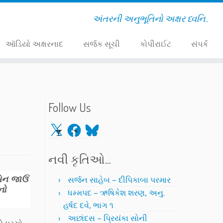
અંતરની અનુભૂતિનો અક્ષર ધ્વનિ..
ઑડિયો અક્ષરનાદ
સર્જક સૂચી
કોપીરાઈટ
સંપર્ક
Follow Us
X
Facebook
Bluesky
નવી કૃતિઓ…
બિન જાઉં
સર્જન સાહેબ – દીપિકાબા પરમાર
નો
ધમ્મપદ – ઋષિકેશ શરણ, અનુ.
હર્ષદ દવે, ભાગ ૧
અછાંદસ – પ્રિયંકા સોની