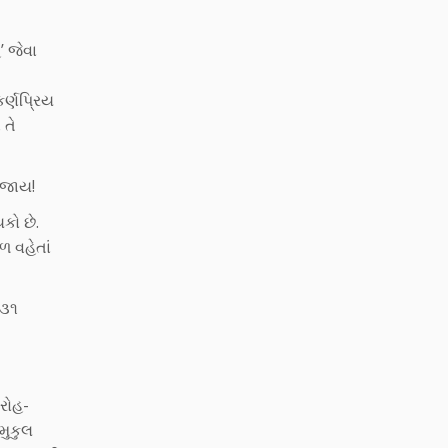
’ જેવા
ર્ણપ્રિય
 તે
 જાય!
કો છે.
 વહેતાં
૩૩૧
આરોહ-
મુકુલ