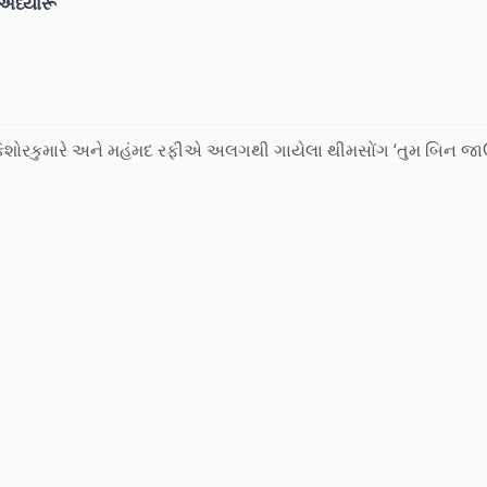
શ અધ્યારૂ
ા કિશોરકુમારે અને મહંમદ રફીએ અલગથી ગાયેલા થીમસોંગ ‘તુમ બિન જાઉ