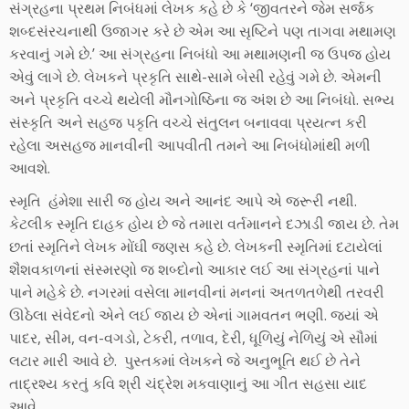
સંગ્રહના પ્રથમ નિબંધમાં લેખક કહે છે કે ‘જીવતરને જેમ સર્જક
શબ્દસંરચનાથી ઉજાગર કરે છે એમ આ સૃષ્ટિને પણ તાગવા મથામણ
કરવાનું ગમે છે.’ આ સંગ્રહના નિબંધો આ મથામણની જ ઉપજ હોય
એવું લાગે છે. લેખકને પ્રકૃતિ સાથે-સામે બેસી રહેવું ગમે છે. એમની
અને પ્રકૃતિ વચ્ચે થયેલી મૌનગોષ્ઠિના જ અંશ છે આ નિબંધો. સભ્ય
સંસ્કૃતિ અને સહજ પકૃતિ વચ્ચે સંતુલન બનાવવા પ્રયત્ન કરી
રહેલા અસહજ માનવીની આપવીતી તમને આ નિબંધોમાંથી મળી
આવશે.
સ્મૃતિ હંમેશા સારી જ હોય અને આનંદ આપે એ જરૂરી નથી.
કેટલીક સ્મૃતિ દાહક હોય છે જે તમારા વર્તમાનને દઝાડી જાય છે. તેમ
છતાં સ્મૃતિને લેખક મોંઘી જણસ કહે છે. લેખકની સ્મૃતિમાં દટાયેલાં
શૈશવકાળનાં સંસ્મરણો જ શબ્દોનો આકાર લઈ આ સંગ્રહનાં પાને
પાને મહેકે છે. નગરમાં વસેલા માનવીનાં મનનાં અતળતળેથી તરવરી
ઊઠેલા સંવેદનો એને લઈ જાય છે એનાં ગામવતન ભણી. જ્યાં એ
પાદર, સીમ, વન-વગડો, ટેકરી, તળાવ, દેરી, ધૂળિયું નેળિયું એ સૌમાં
લટાર મારી આવે છે. પુસ્તકમાં લેખકને જે અનુભૂતિ થઈ છે તેને
તાદ્રશ્ય કરતું કવિ શ્રી ચંદ્રેશ મકવાણાનું આ ગીત સહસા યાદ
આવે,