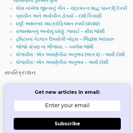
ચીતરવાની કુત્સિત વૃત્તિ
ધોવા નાખેલા જીન્સનું ગીત – ચંદ્રકાન્ત શાહ; પઠન RJ દેવકી
પ્રાચીન અને અર્વાચીન ટોક્યો – દર્શા કિકાણી
છઠ્ઠી અક્ષરનાદ માઇક્રોફિક્શન સ્પર્ધા (૨૦૨૪)
રાજસ્થાનનું અનોખું ઘરેણું : જવાઈ – મીરા જોશી
ટ્વિટરના કેટલાક ઉપયોગી બોટ્સ – જિજ્ઞેશ અધ્યારૂ
જોજો પાંપણ ના ભીંજાય.. – કમલેશ જોષી
ધોળાવીરા : એક અવર્ણનીય અનુભવ (ભાગ ૨) – અમી દોશી
ધોળાવીરા : એક અવર્ણનીય અનુભવ – અમી દોશી
સબસ્ક્રિપ્શન
Get new articles in email:
Subscribe