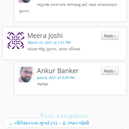
લઘુકથા સ્વરૂપના અભ્યાસુ માટે ખાસ વાંચવાલાયક
પુસ્તક.
Meera Joshi
Reply
↓
March 10, 2021 at 1:21 PM
વાંચવા જેવુ પુસ્તક, સરસ પરિચય.
Ankur Banker
Reply
↓
June 8, 2021 at 3:39 PM
આભાર.
Post navigation
←
નીતિશતકના મૂલ્યો (૫) – ડૉ. રંજન જોશી