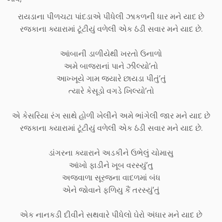
રાયડાના પીળચટા પાંદડાએ પીધેલી ઝાકળની ધાર મને યાદ છે
રજકાના ક્યારામાં ટૂંટીયું વળેલી એક ઠંડી સવાર મને યાદ છે.
આંબાની ડાળીયેથી ખરતો ઉનાળો
અમે બાજરાનાં પાને ઝીલ્યો’તો
આખ્ખૂયે ગામ જ્યારે છાયડા પીતું’તું
ત્યારે કેસૂડો વગડે ખિલ્યો’તો
એ કેસરિયા રંગ સાથે હોળી ખેલીને અમે ભાંગેલી જાર મને યાદ છે
રજકાના ક્યારામાં ટૂંટીયું વળેલી એક ઠંડી સવાર મને યાદ છે.
ડાંગરના ક્યારાને અડકીને ઉભેલું ચોમાસુ
આંખો ફાડીને ખૂબ વરસ્યું’તુ
અજવાળા સૂરજના વાદળમાં બંધ
એને જોવાને ફળિયુ કૈં તરસ્યું’તું
એક નાનકડી દીવીને સથવારે પીધેલો ઘેરો અંધાર મને યાદ છે