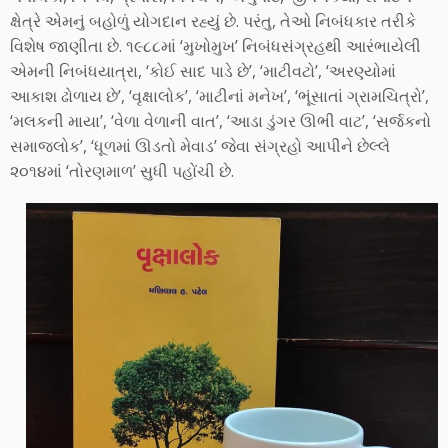
ક્ષેત્રે એમનું બહોળું યોગદાન રહ્યું છે. પરંતુ, તેઓ નિબંધકાર તરીકે
વિશેષ જાણીતા છે. ૧૯૮૮માં ‘મુખોમુખ’ નિબંધસંગ્રહથી આરંભાયેલી
એમની નિબંધયાત્રા, ‘કોઈ સાદ પાડે છે’, ‘માટીવટો’, ‘અરણ્યોમાં
આકાશ ઢોળાય છે’, ‘વૃક્ષાલોક’, ‘માટીનાં મનેખ’, ‘ભૂંસાતાં ગ્રામચિત્રો’,
‘મલકની માયા’, ‘વેળા વેળાની વાત’, ‘આડા ડુંગર ઊભી વાટ’, ‘સર્જકનો
સમાજલોક’, ‘ધૂળમાં ઊડતો મેવાડ’ જેવા સંગ્રહો આપીને છેલ્લે
૨૦૧૪માં ‘તોરણમાળ’ સુધી પહોંચી છે.