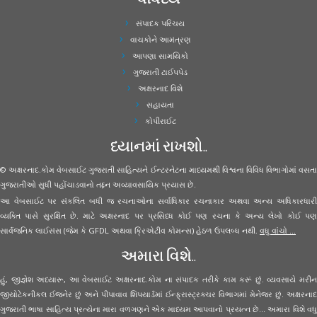
સંપાદક પરિચય
વાચકોને આમંત્રણ
આપણા સામયિકો
ગુજરાતી ટાઈપપેડ
અક્ષરનાદ વિશે
સહાયતા
કોપીરાઈટ
ધ્યાનમાં રાખશો..
© અક્ષરનાદ.કોમ વેબસાઈટ ગુજરાતી સાહિત્યને ઈન્ટરનેટના માધ્યમથી વિશ્વના વિવિધ વિભાગોમાં વસતા
ગુજરાતીઓ સુધી પહોંચાડવાનો તદ્દન અવ્યાવસાયિક પ્રયાસ છે.
આ વેબસાઈટ પર સંકલિત બધી જ રચનાઓના સર્વાધિકાર રચનાકાર અથવા અન્ય અધિકારધારી
વ્યક્તિ પાસે સુરક્ષિત છે. માટે અક્ષરનાદ પર પ્રસિધ્ધ કોઈ પણ રચના કે અન્ય લેખો કોઈ પણ
સાર્વજનિક લાઈસંસ (જેમ કે GFDL અથવા ક્રિએટીવ કોમન્સ) હેઠળ ઉપલબ્ધ નથી.
વધુ વાંચો ...
અમારા વિશે..
હું, જીજ્ઞેશ અધ્યારૂ, આ વેબસાઈટ અક્ષરનાદ.કોમ ના સંપાદક તરીકે કામ કરૂં છું. વ્યવસાયે મરીન
જીયોટેકનીકલ ઈજનેર છું અને પીપાવાવ શિપયાર્ડમાં ઈન્ફ્રાસ્ટ્રક્ચર વિભાગમાં મેનેજર છું. અક્ષરનાદ
ગુજરાતી ભાષા સાહિત્ય પ્રત્યેના મારા વળગણને એક માધ્યમ આપવાનો પ્રયત્ન છે... અમારા વિશે વધુ