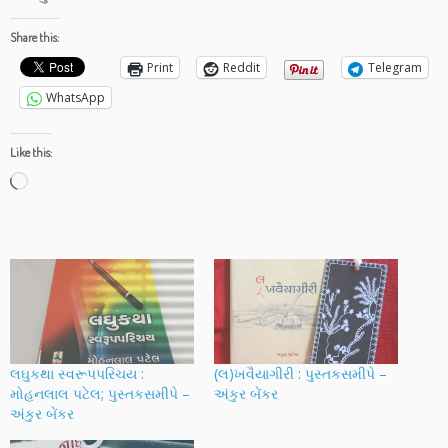
Share this:
Print
Reddit
Telegram
WhatsApp
Like this:
Loading…
લઘુકથા સ્વરૂપપરિચય :
(લ)ખવૈયાગીરી : પુસ્તકસમીપે –
મોહનલાલ પટેલ; પુસ્તકસમીપે –
અંકુર બેંકર
અંકુર બેંકર