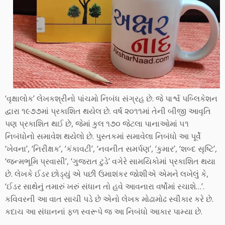
‘વૃક્ષાલોક’ લેખકશ્રીનો પાંચમો નિબંધ સંગ્રહ છે. જે પાર્શ્વ પબ્લિકેશન
દ્વારા ૧૯૭૭માં પ્રકાશિત થયેલ છે. વર્ષ ૨૦૧૧માં તેની બીજી આવૃતિ
પણ પ્રકાશિત થઈ છે, જેમાં કુલ ૧૭૦ જેટલા પાનાઓમાં ૫૧
નિબંધોનો સમાવેશ થયેલો છે. પુસ્તકમાં સમાવેલા નિબંધો આ પૂર્વે
‘ખેવના’, ‘નિરીક્ષક’, ‘કંકાવટી’, ‘નવનીત સમર્પણ’, ‘કુમાર’, ‘શબ્દ સૃષ્ટિ’,
‘જન્મભૂમિ પ્રવાસી’, ‘ગુજરાત ટુડે’ વગેરે સામયિકોમાં પ્રકાશિત થયા
છે. લેખકે ઈડર છોડ્યું એ પછી ઉમાશંકર જોશીએ એમને લખેલું કે,
‘ઈડર સાથેનું તમારું ખરું સંધાન તો હવે આવનારા વર્ષોમાં રચાશે…’.
કવિવરની આ વાત સાચી પડે છે એનો લેખક મોઢામોઢ સ્વીકાર કરે છે.
કદાચ આ સંધાનનાં ફળ સ્વરૂપે જ આ નિબંધો આકાર પામ્યા છે.