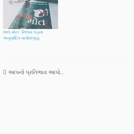
લાલ મોત : નિલય પંડ્યા
અનુવાદિત વાર્તાસંગ્રહ
આપનો પ્રતિભાવ આપો....