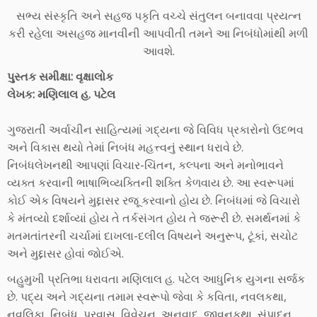
સભ્ય સંસ્કૃતિ અને સહજ પકૃતિ વચ્ચે સંતુલન બનાવવા પ્રયત્ન
કરી રહેલા અસહજ માનવીની આપવીતી તમને આ નિબંધોમાંથી મળી
આવશે.
પુસ્તક સમીક્ષા: વૃક્ષાલોક
લેખક: મણિલાલ હ. પટેલ
ગુજરાતી અર્વાચીન સાહિત્યમાં ગદ્યના જે વિવિધ પ્રકારોનો ઉદભવ
અને વિકાસ થયો તેમાં નિબંધ મહત્ત્વનું સ્થાન ધરાવે છે.
નિબંધલેખનથી આપણાં વિચાર-ચિંતન, કલ્પના અને મનોભાવને
વ્યક્ત કરવાની ભાષાભિવ્યક્તિની શક્તિ કેળવાય છે. આ સ્વરૂપમાં
કોઈ એક વિષયને મુદ્દાસર રજૂ કરવાનો હોય છે. નિબંધમાં જે વિચારો
કે મંતવ્યો દર્શાવ્યાં હોય તે તર્કસંગત હોય તે જરૂરી છે. સમર્થનમાં કે
મતમતાંતરની ચર્ચામાં દાખલા-દલીલ વિષયને અનુરૂપ, ટૂંકાં, સચોટ
અને મુદ્દાસર હોવાં જોઈએ.
બહુમુખી પ્રતિભા ધરાવતા મણિલાલ હ. પટેલ આધુનિક યુગના સર્જક
છે. પદ્ય અને ગદ્યના તમામ સ્વરૂપો જેવા કે કવિતા, નવલકથા,
નવલિકા, નિબંધ, પ્રવાસ, વિવેચન, અનુવાદ, જીવનકથા, સંપાદન