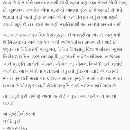
થાય છે કે તે પોતે વતનઘર નથી છોડી રહ્યા પણ ગામ તેમને છોડી રહ્યું
છે. જીવનમાં ક્યારેક એવા પ્રસંગો આવતા હોય છે કે જ્યારે સંબંધો
ઉઘાડા પડી જતાં હોય છે અને એનો વરવો વિકૃત ચહેરો આપણને
ડઘાવી મૂકે છે. તેમ છતાં આપણી સ્મૃતિમાંથી આ સંબંધો ખસતા નથી.
આ આત્મકથાત્મક નિબંધસંગ્રહમાં લેખકશ્રીના અંગત અનુભવો,
ઊર્મિસંવેદનો અને વ્યક્તિત્વની અભિવ્યક્તિ સબળ રીતે થઈ છે.
જીવનનો વિવિધરંગી અનુભવ, વિવિધ વિષયોનું વિશાળ વાંચન, સુક્ષ્મ
નિરીક્ષણશક્તિ, કલ્પનાસમૃદ્ધિ, હૃદયની સંવેદનશીલતા, સર્જકતા
અને પ્રકૃતિ સાથેની એમની એકાત્મતા એમના નિબંધોમાંથી વર્તાઈ
આવે છે. આ નિબંધોના પ્રદેશમાં વિહરતાં હોઈએ ત્યારે એ વાતની
સતત પ્રતીતી થયા કરે કે લેખક માત્ર પ્રકૃતિ સાથે તાદત્મ્ય સાધી
શક્યા છે એટલું જ નહીં તેઓ પ્રકૃતિ સાથે તદરૂપ થઈ ગયા છે.
તો મિત્રો ફરી મળીશું આવા જ કોઈક પુસ્તકનાં પાને પાને પગલાં
પાડવાં.
મા ગુર્જરીની જય!
નર્મદે હર!
– અંકુર બેંકર