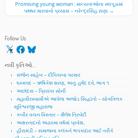
Promising young woman : માન્યતાઓના મધપૂડામાં
પથ્થર મારવાનો પ્રયાસ – નરેન્દ્રસિંહ રાણા
→
Follow Us
X
Facebook
Bluesky
નવી કૃતિઓ…
સર્જન સાહેબ – દીપિકાબા પરમાર
ધમ્મપદ – ઋષિકેશ શરણ, અનુ. હર્ષદ દવે, ભાગ ૧
અછાંદસ – પ્રિયંકા સોની
મહાવીરસ્વામીએ આપેલા અજોડ સિદ્ધાંતો – યોગતિલક
સૂરિશ્વરજી મહારાજ
કબીર વચન વિસ્તાર – શૈલેષ ત્રિવેદી
અક્ષરનાદનો અઢારમા વર્ષમાં પ્રવેશ..
હીરામંડી – સમાજના કલંકને ભપકાદાર આર્ટ તરીકે