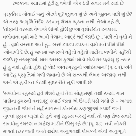
રજકાના ક્યારામાં ટૂંટીયું વળેલી એક ઠંડી સવાર મને યાદ છે
પ્રકૃતિમાં ખોવાઈ જવું એટલે શું? જીવન શું છે અને જીવન પછી શું છે?
એ તરફ અંગુલિનિર્દેશ કરવાનું લેખક ચૂકતા નથી. તેઓ કહે છે,
‘તોફાની વરસાદ વેળાએ ઊભો હોઉં છું આ વૃક્ષોરચિત ટનલમાં.
વલોવાતાં વૃક્ષો માટે આવી વેળામાં આર્દ્ર થઈ જાઉ છું… પછી તો વૃક્ષો ને
હું… વૃક્ષો વરસાદ અને હું… બસ! ટપટપ ટપકતાં વૃક્ષો મને ધીમે ધીમે
ઓગાળી દે છે. હું જળમાં જળરૂપે વહેતો વહેતો માટીમાં ભળીને પહોંચી
જાઉ છું તરુમૂળમાં, મારા અસલ કૂળમાં! મોડો મોડો ઘેર પહોચું છું ત્યારે
હું હું નથી હોતો. હોઉં છું કોઈ અવરગ્રહનો આદિમજન!’ (પૃ. ૮૫). અંતે
આ દેહ પ્રકૃતિમાં મળી જવાનો છે એ સત્યથી લેખક અજાણ નથી
અને એ હકીકત કેટલી સુંદર રીતે મૂકી આપી છે.
‘સંબંધોનાં રહસ્યો હવે શૈશવે હતાં તેવાં સોહામણાં નથી રહ્યાં. ગામ
પાસેના ડુંગરની વનરાજી કપાઈ જતાં એ ઉઘાડો પડી ગયો છે – અમારા
જીવનની જેમ! ને મહીસાગરનાં કોતરોય કણજીઓ કપાઈ જતાં
ખુલ્લાં ફટ્ટાક પડ્યાં છે. હવે કશું રહસ્ય બચ્યું નથી તો પણ રોજ સવારે
સંબંધોનું સ્મરણ નાગફેણ માંડીને ઊભું રહે છે.’ (પૃ. ૨૮). નવી નોકરી
મળતાં ઇડર જતી વખતે થયેલ અનુભવથી લેખકને એવી અનુભૂતિ