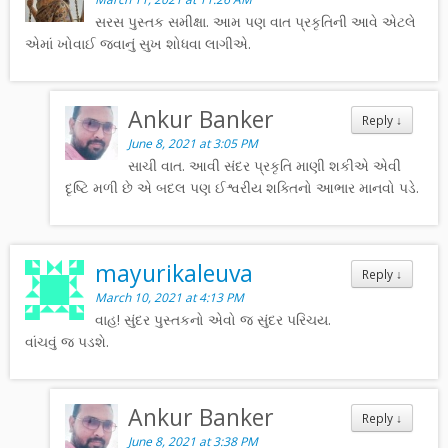
સરસ પુસ્તક સમીક્ષા. આમ પણ વાત પ્રકૃતિની આવે એટલે
એમાં ખોવાઈ જવાનું સુખ શોધવા લાગીએ.
Ankur Banker
Reply
↓
June 8, 2021 at 3:05 PM
સાચી વાત. આવી સંદર પ્રકૃતિ માણી શકીએ એવી
દૃષ્ટિ મળી છે એ બદલ પણ ઈશ્વરીય શક્તિનો આભાર માનવો પડે.
mayurikaleuva
Reply
↓
March 10, 2021 at 4:13 PM
વાહ! સુંદર પુસ્તકનો એવો જ સુંદર પરિચય.
વાંચવું જ પડશે.
Ankur Banker
Reply
↓
June 8, 2021 at 3:38 PM