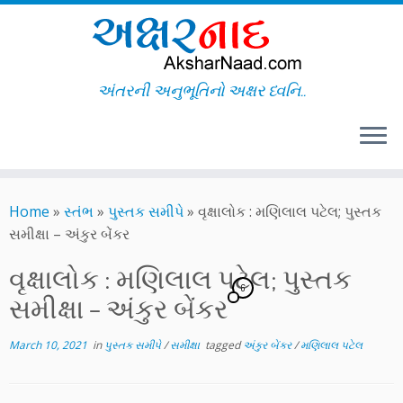
અંતરની અનુભૂતિનો અક્ષર ધ્વનિ..
Skip
to
Home
»
સ્તંભ
»
પુસ્તક સમીપે
»
વૃક્ષાલોક : મણિલાલ પટેલ; પુસ્તક
content
સમીક્ષા – અંકુર બેંકર
વૃક્ષાલોક : મણિલાલ પટેલ; પુસ્તક
6
સમીક્ષા – અંકુર બેંકર
March 10, 2021
in
પુસ્તક સમીપે
/
સમીક્ષા
tagged
અંકુર બેંકર
/
મણિલાલ પટેલ