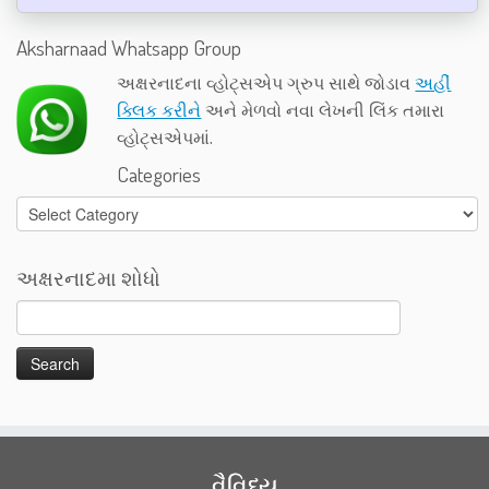
Aksharnaad Whatsapp Group
અક્ષરનાદના વ્હોટ્સએપ ગ્રુપ સાથે જોડાવ
અહીં
ક્લિક કરીને
અને મેળવો નવા લેખની લિંક તમારા
વ્હોટ્સએપમાં.
Categories
Categories
અક્ષરનાદમા શોધો
વૈવિધ્ય