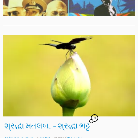
19
શ્રદ્ધા મતલબ.. – શ્રદ્ધા ભટ્ટ