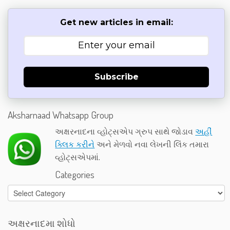
Get new articles in email:
Subscribe
Aksharnaad Whatsapp Group
અક્ષરનાદના વ્હોટ્સએપ ગ્રુપ સાથે જોડાવ
અહીં
ક્લિક કરીને
અને મેળવો નવા લેખની લિંક તમારા
વ્હોટ્સએપમાં.
Categories
Categories
અક્ષરનાદમા શોધો