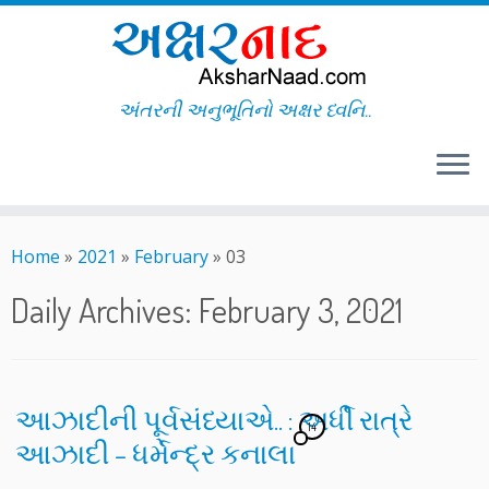
અંતરની અનુભૂતિનો અક્ષર ધ્વનિ..
Skip
to
Home
»
2021
»
February
»
03
content
Daily Archives:
February 3, 2021
આઝાદીની પૂર્વસંધ્યાએ.. : અર્ધી રાત્રે
14
આઝાદી – ધર્મેન્દ્ર કનાલા