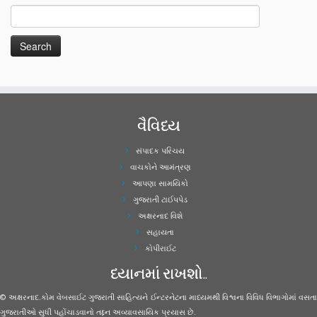
વૈવિધ્ય
સંપાદક પરિચય
વાચકોને આમંત્રણ
આપણા સામયિકો
ગુજરાતી ટાઈપપેડ
અક્ષરનાદ વિશે
સહાયતા
કોપીરાઈટ
ધ્યાનમાં રાખશો..
© અક્ષરનાદ.કોમ વેબસાઈટ ગુજરાતી સાહિત્યને ઈન્ટરનેટના માધ્યમથી વિશ્વના વિવિધ વિભાગોમાં વસતા
ગુજરાતીઓ સુધી પહોંચાડવાનો તદ્દન અવ્યાવસાયિક પ્રયાસ છે.