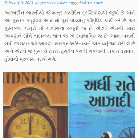
February 3, 2021
in
પુસ્તકપર્વ
/
સમીક્ષા
tagged
ધર્મેન્દ્ર કનાલા
આઝાદીને ભારતીયો જે માત્ર મર્યાદિત દ્રષ્ટિકોણથી જુએ છે એને
આ પુસ્તક બહુવિધ આયામો પૂરાં પાડવાનું બૌદ્ધિક કાર્ય કરે છે. આ
પુસ્તકના પાત્રો તો માભોમના સપૂતો જ છે એટલે એમની સાથે
આપણને સૌને તાદાત્મ્ય થાય જ એ સ્વાભાવિક જ છે. આમાં બનતી
બધી જ ઘટનાઓ આપણા સમગ્ર અસ્તિત્વને એક વર્તુળમાં ઘેરી લે છે
અને એટલે જ પુસ્તકો ટાઈમ ટ્રાવેલ કરાવી શકવાની તાકાત ધરાવતા
હોવાનો પ્રત્યક્ષ પરચો મળે.