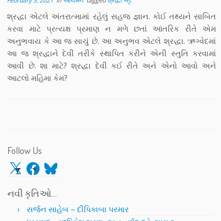
February 3, 2021
in
આચમન
tagged
શ્રદ્ધા ભટ્ટ
શ્રદ્ધા એટલે અંતરાત્મામાં રહેલું સહજ જ્ઞાન. કોઈ તથ્યને સાબિત
કરવા માટે પ્રત્યક્ષ પ્રમાણ ન મળે છતાં આંતરિક રીતે એમ
અનુભવાય કે આ જ સાચું છે. આ અનુભવ એટલે શ્રદ્ધા. ઋગ્વેદમાં
આ જ શ્રદ્ધાને દેવી તરીકે સ્થાપિત કરીને એની સ્તુતિ કરવામાં
આવી છે. શા માટે? શ્રદ્ધા દેવી કઈ રીતે અને એનો આવો અને
આટલો મહિમા કેમ?
Follow Us
X
Facebook
Bluesky
નવી કૃતિઓ…
સર્જન સાહેબ – દીપિકાબા પરમાર