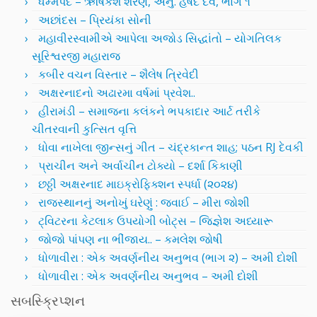
ધમ્મપદ – ઋષિકેશ શરણ, અનુ. હર્ષદ દવે, ભાગ ૧
અછાંદસ – પ્રિયંકા સોની
મહાવીરસ્વામીએ આપેલા અજોડ સિદ્ધાંતો – યોગતિલક
સૂરિશ્વરજી મહારાજ
કબીર વચન વિસ્તાર – શૈલેષ ત્રિવેદી
અક્ષરનાદનો અઢારમા વર્ષમાં પ્રવેશ..
હીરામંડી – સમાજના કલંકને ભપકાદાર આર્ટ તરીકે
ચીતરવાની કુત્સિત વૃત્તિ
ધોવા નાખેલા જીન્સનું ગીત – ચંદ્રકાન્ત શાહ; પઠન RJ દેવકી
પ્રાચીન અને અર્વાચીન ટોક્યો – દર્શા કિકાણી
છઠ્ઠી અક્ષરનાદ માઇક્રોફિક્શન સ્પર્ધા (૨૦૨૪)
રાજસ્થાનનું અનોખું ઘરેણું : જવાઈ – મીરા જોશી
ટ્વિટરના કેટલાક ઉપયોગી બોટ્સ – જિજ્ઞેશ અધ્યારૂ
જોજો પાંપણ ના ભીંજાય.. – કમલેશ જોષી
ધોળાવીરા : એક અવર્ણનીય અનુભવ (ભાગ ૨) – અમી દોશી
ધોળાવીરા : એક અવર્ણનીય અનુભવ – અમી દોશી
સબસ્ક્રિપ્શન