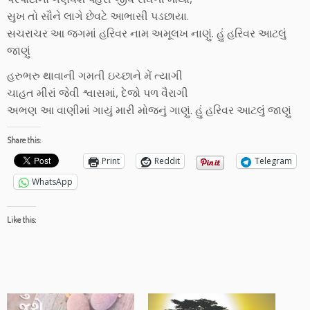
સુખ તો સૌને લાગે છેવટે આભાસી પડછાયા.
સચરાચર આ જગમાં હરિવર નામ અમૂલખ નાણું. હું હરિવર આટલું
જાણું
હરુભરુ થાવાની ગમતી ઇચ્છાને મેં ત્યાગી
ચાહત મીરાં જેવી શ્વાસમાં, દેજો પળ વૈરાગી
અભણ આ વાણીમાં ગાયું મારી મોજનું ગાણું. હું હરિવર આટલું જાણું
Share this:
Print
Reddit
Telegram
WhatsApp
Like this: