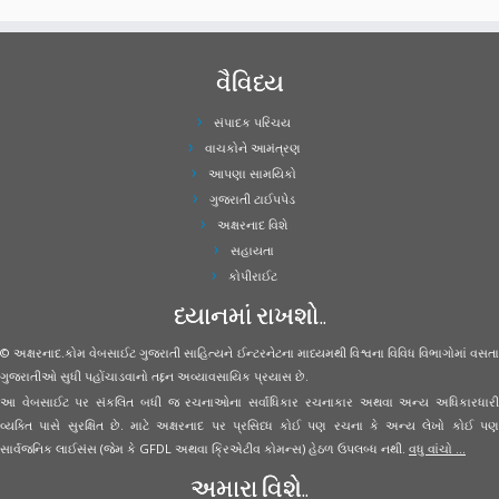
વૈવિધ્ય
સંપાદક પરિચય
વાચકોને આમંત્રણ
આપણા સામયિકો
ગુજરાતી ટાઈપપેડ
અક્ષરનાદ વિશે
સહાયતા
કોપીરાઈટ
ધ્યાનમાં રાખશો..
© અક્ષરનાદ.કોમ વેબસાઈટ ગુજરાતી સાહિત્યને ઈન્ટરનેટના માધ્યમથી વિશ્વના વિવિધ વિભાગોમાં વસતા
ગુજરાતીઓ સુધી પહોંચાડવાનો તદ્દન અવ્યાવસાયિક પ્રયાસ છે.
આ વેબસાઈટ પર સંકલિત બધી જ રચનાઓના સર્વાધિકાર રચનાકાર અથવા અન્ય અધિકારધારી
વ્યક્તિ પાસે સુરક્ષિત છે. માટે અક્ષરનાદ પર પ્રસિધ્ધ કોઈ પણ રચના કે અન્ય લેખો કોઈ પણ
સાર્વજનિક લાઈસંસ (જેમ કે GFDL અથવા ક્રિએટીવ કોમન્સ) હેઠળ ઉપલબ્ધ નથી.
વધુ વાંચો ...
અમારા વિશે..