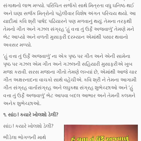
સંગાથનો લાભ મળ્યો. પરિચિત સર્જકો સાથે મિત્રતા વધુ ઘનિષ્ઠ થઈ
અને ઘણા સર્જક મિત્રોનો પહેલીવાર વિશેષ અંગત પરિચય થયો. આ
યાદીમાં કવિ શ્રી પાર્ષદ પઢિયારને પણ મળવાનું થયું. તેમના તરફથી
તેમનો ગીત અને ગઝલ સંગ્રહ ‘હું વત્તા તું ઉર્ફે અજવાળું’ તેમણે મને
ભેટ આપ્યો અને વળતી મુસાફરી દરમ્યાન એમાંથી પસાર થવાનો
અવસર મળ્યો.
‘હું વત્તા તું ઉર્ફે અજવાળું’ ના એક પૃષ્ઠ પર ગીત અને એની સામેના
પૃષ્ઠ પર ગઝલ એમ ગીત અને ગઝલની સહિયારી મુસાફરીએ ખુબ
મજા કરાવી. સરસ મજાના ગીતો તેમણે લખ્યાં છે, એમાંથી આજે ચાર
ગીત અક્ષરનાદના વાચકો સાથે વહેંચીએ. કવિ શ્રી ને તેમના આગામી
ગીત સંગ્રહ વાર્તાસંગ્રહ અને લઘુકથા સંગ્રહ શુભેચ્છાઓ અને ‘હું
વત્તા તું ઉર્ફે અજવાળું’ ભેટ આપવા બદલ આભાર અને તેમની કલમને
અનેક શુભેચ્છાઓ..
૧. સાંઇ ! કયારે ખોલશો ડેલી?
સાંઇ ! કયારે ખોલશો ડેલી?
ભીડેલા ભોગળની માથે