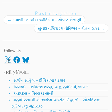
Post navigation
←
દિવાળી : तमसो मा ज्योतिर्गमय – ગોપાલ ખેતાણી
સુનંદા વશિષ્ઠ : ધ વૉરિઅર – ચેતન ઠાકર
→
Follow Us
X
Facebook
Bluesky
નવી કૃતિઓ…
સર્જન સાહેબ – દીપિકાબા પરમાર
ધમ્મપદ – ઋષિકેશ શરણ, અનુ. હર્ષદ દવે, ભાગ ૧
અછાંદસ – પ્રિયંકા સોની
મહાવીરસ્વામીએ આપેલા અજોડ સિદ્ધાંતો – યોગતિલક
સૂરિશ્વરજી મહારાજ