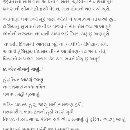
જીવતરનો સાથ ગયો આઘેના ગામતરે, ચૂડલીનો ભવ થયો પૂરો
શમણાંની સીમ મહીં ફરકે વેરાન, મારા હોવાનો થઇ ગયો ચૂરો.
અડવાણાં પગલાંઓ મૂકું જયાં ઓરડે ને કાળઝાળ તડકાઓ છૂટે,
ઢોલિયાનું સુખ મને છાતીઢક પજવે ને રોમ-રોમ જવાળાઓ ફૂૂૂૂટે
લોકોની નજરુંંમાં નંદવાતી કાયા લઈ દિવસ કાઢું છું અણહૂરો.
કાળમીંઢ દિવસની આવરદા ખૂટે ના, ખાલીપો ખોળિયાને સેવે,
આષાઢી હેલિયુંય ધોધમાર નીતરે આ પાંપણના ઢાળબંધ નેવે,
વિરહનો શાપ લઇ, મારામાં કેદ થઇ, ભવને ખેંચું છું અધૂરો.
૪. એક મોજનું ગાણું…’
હું હરિવર આટલું જાણું.
નામ તમારું નવધાભક્તિ,
પળપળ મહીં પ્રમાણું.
ભક્તિ પદારથ હું શું જાણું મારી સમજણ ટૂંકી,
ઘરવખરીમાં ભાવ-હેતની હૂંડી ચરણે મૂકી.
તિલક, તીરથ, માળા, કીર્તન સર્વ એમાં સમાણું. હું હરિવર આટલું જાણું
પરપોટાનો ગણવેશ પહેરી જીવે સઘળી માયા,