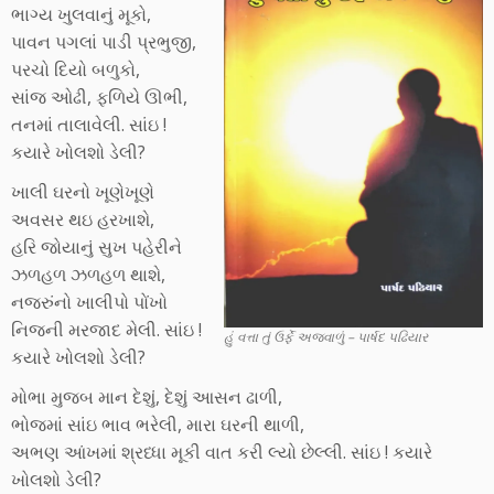
ભાગ્ય ખુલવાનું મૂકો,
પાવન પગલાં પાડી પ્રભુજી,
પરચો દિયો બળુકો,
સાંજ ઓઢી, ફળિયે ઊભી,
તનમાં તાલાવેલી. સાંઇ !
કયારે ખોલશો ડેલી?
ખાલી ઘરનો ખૂણેખૂણે
અવસર થઇ હરખાશે,
હરિ જોયાનું સુખ પહેરીને
ઝળહળ ઝળહળ થાશે,
નજરુંનો ખાલીપો પોંખો
નિજની મરજાદ મેલી. સાંઇ !
હું વત્તા તું ઉર્ફે અજવાળું – પાર્ષદ પઢિયાર
કયારે ખોલશો ડેલી?
મોભા મુજબ માન દેશું, દેશું આસન ઢાળી,
ભોજમાં સાંઇ ભાવ ભરેલી, મારા ઘરની થાળી,
અભણ આંખમાં શ્રધ્ધા મૂકી વાત કરી લ્યો છેલ્લી. સાંઇ ! કયારે
ખોલશો ડેલી?