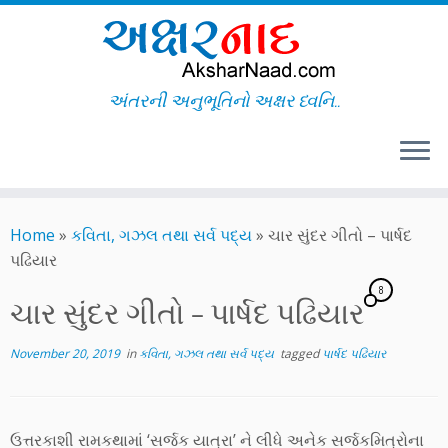
અંતરની અનુભૂતિનો અક્ષર ધ્વનિ..
Skip
to
Home
»
કવિતા, ગઝલ તથા સર્વ પદ્ય
»
ચાર સુંદર ગીતો – પાર્ષદ
content
પઢિયાર
8
ચાર સુંદર ગીતો – પાર્ષદ પઢિયાર
November 20, 2019
in
કવિતા, ગઝલ તથા સર્વ પદ્ય
tagged
પાર્ષદ પઢિયાર
ઉત્તરકાશી રામકથામાં ‘સર્જક યાત્રા’ ને લીધે અનેક સર્જકમિત્રોના