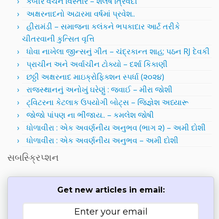
કબીર વચન વિસ્તાર – શૈલેષ ત્રિવેદી
અક્ષરનાદનો અઢારમા વર્ષમાં પ્રવેશ..
હીરામંડી – સમાજના કલંકને ભપકાદાર આર્ટ તરીકે
ચીતરવાની કુત્સિત વૃત્તિ
ધોવા નાખેલા જીન્સનું ગીત – ચંદ્રકાન્ત શાહ; પઠન RJ દેવકી
પ્રાચીન અને અર્વાચીન ટોક્યો – દર્શા કિકાણી
છઠ્ઠી અક્ષરનાદ માઇક્રોફિક્શન સ્પર્ધા (૨૦૨૪)
રાજસ્થાનનું અનોખું ઘરેણું : જવાઈ – મીરા જોશી
ટ્વિટરના કેટલાક ઉપયોગી બોટ્સ – જિજ્ઞેશ અધ્યારૂ
જોજો પાંપણ ના ભીંજાય.. – કમલેશ જોષી
ધોળાવીરા : એક અવર્ણનીય અનુભવ (ભાગ ૨) – અમી દોશી
ધોળાવીરા : એક અવર્ણનીય અનુભવ – અમી દોશી
સબસ્ક્રિપ્શન
Get new articles in email: