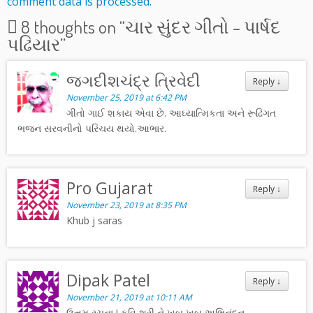
comment data is processed.
8 thoughts on “
ચાર સુંદર ગીતો – પાર્ષદ
પઢિયાર
”
જગદીશચંદ્ર ત્રિવેદી
Reply
↓
November 25, 2019 at 6:42 PM
ગીતો ગાઈ શકાય એવા છે. આઘ્યાત્મિકતા અને રૂઢિગત
ભજન સરવનીનો પરિચય થયો.આભાર.
Pro Gujarat
Reply
↓
November 23, 2019 at 8:35 PM
Khub j saras
Dipak Patel
Reply
↓
November 21, 2019 at 10:11 AM
ઉત્તમ રચના ! કવિ શ્રી ને ખુબ ખુબ અભિનંદન