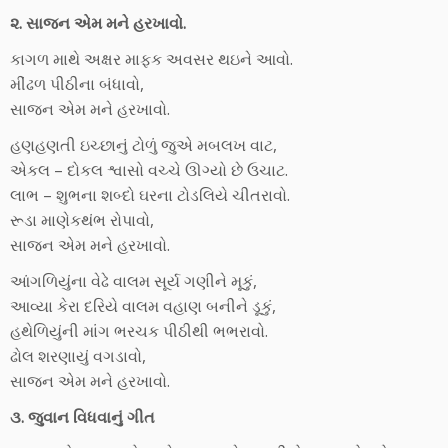
૨. સાજન એમ મને હરખાવો.
કાગળ માથે અક્ષર માફક અવસર થઇને આવો.
મીંઢળ પીઠીના બંધાવો,
સાજન એમ મને હરખાવો.
હણહણતી ઇચ્છાનું ટોળું જુએ મબલખ વાટ,
એકલ – દોકલ શ્વાસો વચ્ચે ઊગ્યો છે ઉચાટ.
લાભ – શુભના શબ્દો ઘરના ટોડલિયે ચીતરાવો.
રૂડા માણેકથંભ રોપાવો,
સાજન એમ મને હરખાવો.
આંગળિયુંના વેઢે વાલમ સૂર્ય ગણીને મૂકું,
આવ્યા કેરા દરિયે વાલમ વહાણ બનીને ડૂકું,
હથેળિયુંની માંગ ભરચક પીઠીથી ભભરાવો.
ઢોલ શરણાયું વગડાવો,
સાજન એમ મને હરખાવો.
૩. જુવાન વિધવાનું ગીત