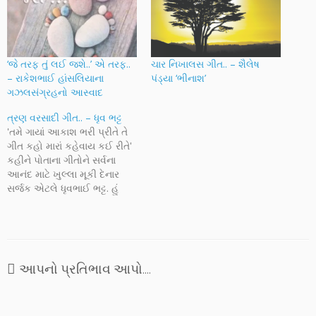
‘જે તરફ તું લઈ જશે..’ એ તરફ..
ચાર નિખાલસ ગીત.. – શૈલેષ
– રાકેશભાઈ હાંસલિયાના
પંડ્યા ‘ભીનાશ’
ગઝલસંગ્રહનો આસ્વાદ
ત્રણ વરસાદી ગીત.. – ધૃવ ભટ્ટ
'તમે ગાયાં આકાશ ભરી પ્રીતે તે
ગીત કહો મારાં કહેવાય કઈ રીતે'
કહીને પોતાના ગીતોને સર્વના
આનંદ માટે ખુલ્લા મૂકી દેનાર
સર્જક એટલે ધૃવભાઈ ભટ્ટ. હું
અને મૃગેશભાઈ તેમને મળવા
ગયેલાં ત્યારે તેમણે ભેટ કરેલી
ગીતોની આ પુસ્તિકા, 'ગાય તેનાં
ગીત' માંથી ઉપરોક્ત ત્રણ
વરસાદી ગીતો આજે પ્રસ્તુત કર્યા
આપનો પ્રતિભાવ આપો....
છે.…