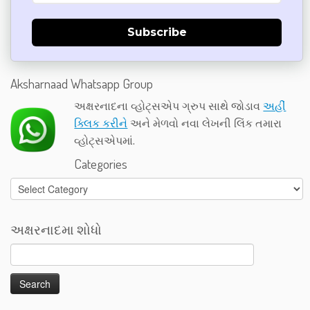
Subscribe
Aksharnaad Whatsapp Group
અક્ષરનાદના વ્હોટ્સએપ ગ્રુપ સાથે જોડાવ
અહીં
ક્લિક કરીને
અને મેળવો નવા લેખની લિંક તમારા
વ્હોટ્સએપમાં.
Categories
Categories
અક્ષરનાદમા શોધો