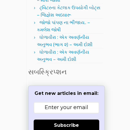
– મીરા જોશી
ટ્વિટરના કેટલાક ઉપયોગી બોટ્સ
– જિજ્ઞેશ અધ્યારૂ
જોજો પાંપણ ના ભીંજાય.. –
કમલેશ જોષી
ધોળાવીરા : એક અવર્ણનીય
અનુભવ (ભાગ ૨) – અમી દોશી
ધોળાવીરા : એક અવર્ણનીય
અનુભવ – અમી દોશી
સબસ્ક્રિપ્શન
Get new articles in email:
Subscribe