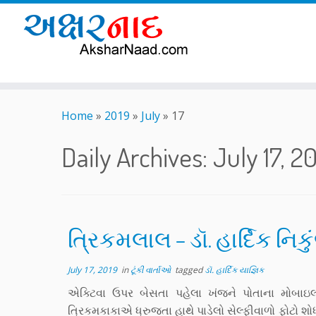
Skip
to
Home
»
2019
»
July
»
17
content
Daily Archives:
July 17, 2
ત્રિકમલાલ – ડૉ. હાર્દિક નિકુ
July 17, 2019
in
ટૂંકી વાર્તાઓ
tagged
ડૉ. હાર્દિક યાજ્ઞિક
એક્ટિવા ઉપર બેસતા પહેલા ખંજને પોતાના મોબાઇલ
ત્રિકમકાકાએ ધ્રુજતા હાથે પાડેલો સેલ્ફીવાળો ફોટો શ