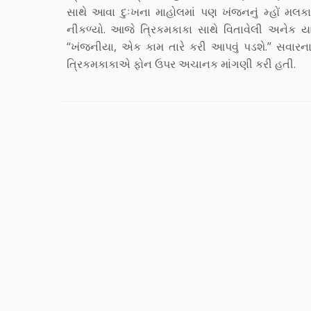
સાથે આવા દુઃખના માહોલમાં પણ ખંજનનું મ્હોં મલકા
નીકળ્યો. આજે ત્રિકમકાકા સાથે વિતાવેલી અનેક
“ખંજનીયા, એક કામ તારે કરી આપવું પડશે.” સવારના
ત્રિકમકાકાએ ફોન ઉપર અચાનક માંગણી કરી હતી.