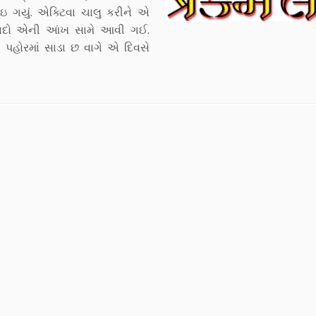
ઇ ગયું. એક્ટિવા ચાલુ કરીને એ
 યાદો એની આંખ સામે આવી ગઈ.
 પહોરમાં સાડા છ વાગે એ દિવસે