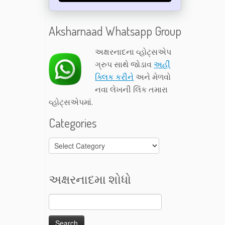
Aksharnaad Whatsapp Group
અક્ષરનાદના વ્હોટ્સએપ
ગ્રુપ સાથે જોડાવ
અહીં
ક્લિક કરીને
અને મેળવો
નવા લેખની લિંક તમારા
વ્હોટ્સએપમાં.
Categories
Categories
અક્ષરનાદમા શોધો