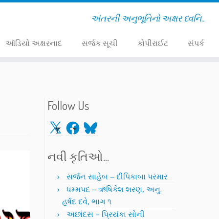
અંતરની અનુભૂતિનો અક્ષર ધ્વનિ..
ઑડિયો અક્ષરનાદ
સર્જક સૂચી
કોપીરાઈટ
સંપર્ક
Follow Us
X
Facebook
Bluesky
નવી કૃતિઓ…
સર્જન સાહેબ – દીપિકાબા પરમાર
ધમ્મપદ – ઋષિકેશ શરણ, અનુ.
હર્ષદ દવે, ભાગ ૧
અછાંદસ – પ્રિયંકા સોની