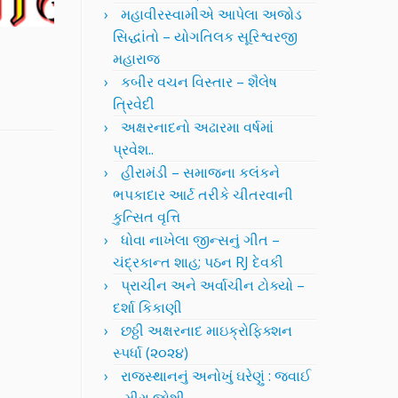
મહાવીરસ્વામીએ આપેલા અજોડ
સિદ્ધાંતો – યોગતિલક સૂરિશ્વરજી
મહારાજ
કબીર વચન વિસ્તાર – શૈલેષ
ત્રિવેદી
અક્ષરનાદનો અઢારમા વર્ષમાં
પ્રવેશ..
હીરામંડી – સમાજના કલંકને
ભપકાદાર આર્ટ તરીકે ચીતરવાની
કુત્સિત વૃત્તિ
ધોવા નાખેલા જીન્સનું ગીત –
ચંદ્રકાન્ત શાહ; પઠન RJ દેવકી
પ્રાચીન અને અર્વાચીન ટોક્યો –
દર્શા કિકાણી
છઠ્ઠી અક્ષરનાદ માઇક્રોફિક્શન
સ્પર્ધા (૨૦૨૪)
રાજસ્થાનનું અનોખું ઘરેણું : જવાઈ