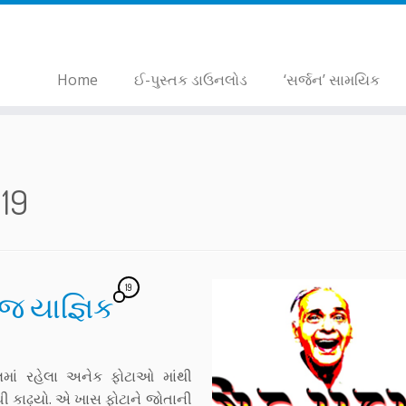
Home
ઈ-પુસ્તક ડાઉનલોડ
‘સર્જન’ સામયિક
019
19
ંજ યાજ્ઞિક
માં રહેલા અનેક ફોટાઓ માંથી
ોધી કાઢ્યો. એ ખાસ ફોટાને જોતાની