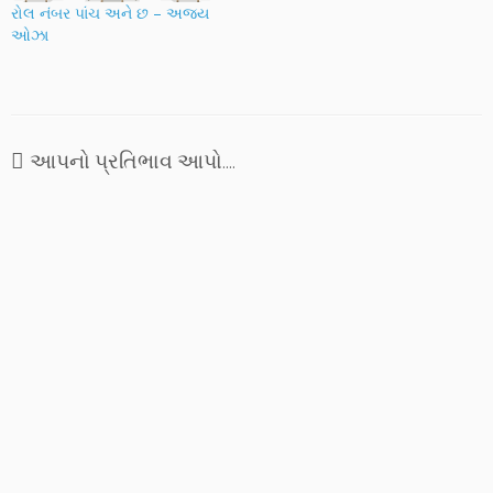
રોલ નંબર પાંચ અને છ – અજય
ઓઝા
આપનો પ્રતિભાવ આપો....