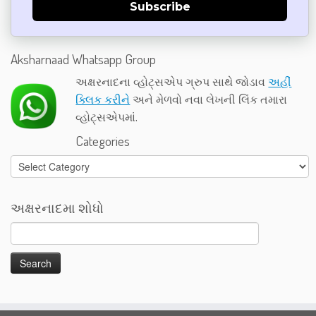
Subscribe
Aksharnaad Whatsapp Group
અક્ષરનાદના વ્હોટ્સએપ ગ્રુપ સાથે જોડાવ
અહીં
ક્લિક કરીને
અને મેળવો નવા લેખની લિંક તમારા
વ્હોટ્સએપમાં.
Categories
Categories
અક્ષરનાદમા શોધો