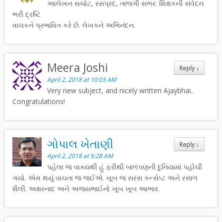
આલેખન સચોટ, રસપ્રદ, તાજગી સભર. શિક્ષકની સંવેદન
ભરી દ્રષ્ટિ
વાચકને પ્રભાવિત કરે છે. લેખકને અભિનંદન.
Meera Joshi
Reply
↓
April 2, 2018 at 10:03 AM
Very new subject, and nicely written Ajaybhai..
Congratulations!
ગોપાલ ખેતાણી
Reply
↓
April 2, 2018 at 9:28 AM
પહેલા જ વાક્યથી હું ફરીથી બાળપણની દુનિયામાં પહોંચી
ગયો. એમ થયું વાચતા જ જઈએ. ખૂબ જ સરસ કન્સેપ્ટ અને રસાળ
શૈલી. અક્ષરનાદ અને અજયભાઈનો ખૂબ ખૂબ આભાર.