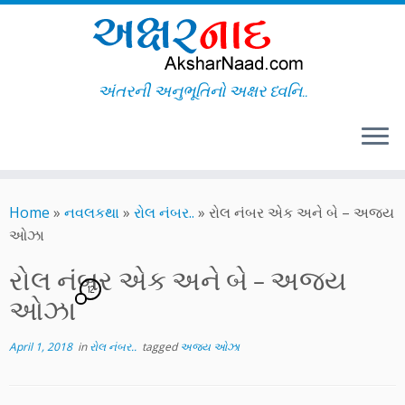
અંતરની અનુભૂતિનો અક્ષર ધ્વનિ..
Skip
to
Home
»
નવલકથા
»
રોલ નંબર..
»
રોલ નંબર એક અને બે – અજય
content
ઓઝા
રોલ નંબર એક અને બે – અજય
12
ઓઝા
April 1, 2018
in
રોલ નંબર..
tagged
અજય ઓઝા