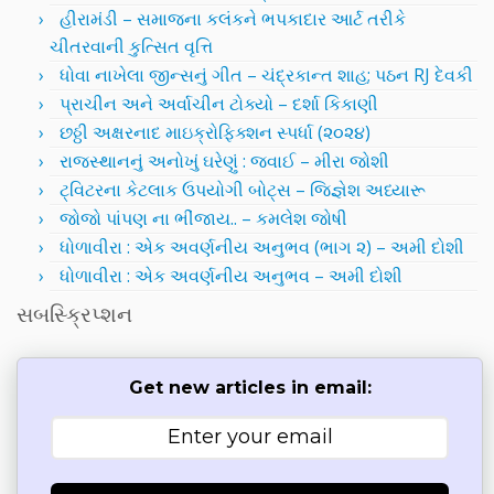
હીરામંડી – સમાજના કલંકને ભપકાદાર આર્ટ તરીકે
ચીતરવાની કુત્સિત વૃત્તિ
ધોવા નાખેલા જીન્સનું ગીત – ચંદ્રકાન્ત શાહ; પઠન RJ દેવકી
પ્રાચીન અને અર્વાચીન ટોક્યો – દર્શા કિકાણી
છઠ્ઠી અક્ષરનાદ માઇક્રોફિક્શન સ્પર્ધા (૨૦૨૪)
રાજસ્થાનનું અનોખું ઘરેણું : જવાઈ – મીરા જોશી
ટ્વિટરના કેટલાક ઉપયોગી બોટ્સ – જિજ્ઞેશ અધ્યારૂ
જોજો પાંપણ ના ભીંજાય.. – કમલેશ જોષી
ધોળાવીરા : એક અવર્ણનીય અનુભવ (ભાગ ૨) – અમી દોશી
ધોળાવીરા : એક અવર્ણનીય અનુભવ – અમી દોશી
સબસ્ક્રિપ્શન
Get new articles in email: