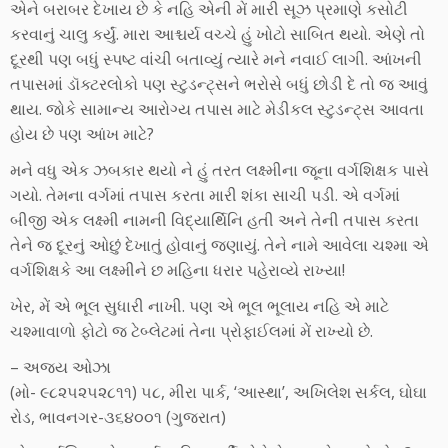
એને બરાબર દેખાય છે કે નહિ એની મેં મારી સૂઝ પ્રમાણે કસોટી
કરવાનું ચાલુ કર્યું. મારા આશ્ચર્ય વચ્ચે હું ખોટો સાબિત થયો. એણે તો
દૂરથી પણ બધું સ્પષ્ટ વાંચી બતાવ્યું ત્યારે મને નવાઈ લાગી. આંખની
તપાસમાં ડૉક્ટરલોકો પણ સ્ટુડન્ટ્સને ભરોસે બધું છોડી દે તો જ આવું
થાય. જોકે સામાન્ય આરોગ્ય તપાસ માટે મેડીકલ સ્ટુડન્ટ્સ આવતા
હોય છે પણ આંખ માટે?
મને વધુ એક ઝબકાર થયો ને હું તરત લક્ષ્મીના જૂના વર્ગશિક્ષક પાસે
ગયો. તેમના વર્ગમાં તપાસ કરતા મારી શંકા સાચી પડી. એ વર્ગમાં
બીજી એક લક્ષ્મી નામની વિદ્યાર્થિનિ હતી અને તેની તપાસ કરતા
તેને જ દૂરનું ઓછું દેખાતું હોવાનું જણાયું. તેને નામે આવેલા ચશ્મા એ
વર્ગશિક્ષકે આ લક્ષ્મીને છ મહિના ધરાર પહેરાવ્યે રાખ્યા!
ખેર, મેં એ ભૂલ સુધારી નાખી. પણ એ ભૂલ ભૂલાય નહિ એ માટે
ચશ્માવાળો ફોટો જ ટેબ્લેટમાં તેના પ્રોફાઈલમાં મેં રાખ્યો છે.
– અજય ઓઝા
(મો- ૯૮૨૫૨૫૨૮૧૧) ૫૮, મીરા પાર્ક, ‘આસ્થા’, અખિલેશ સર્કલ, ઘોઘા
રોડ, ભાવનગર-૩૬૪૦૦૧ (ગુજરાત)