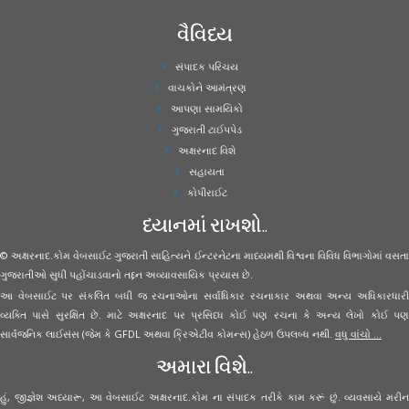
વૈવિધ્ય
સંપાદક પરિચય
વાચકોને આમંત્રણ
આપણા સામયિકો
ગુજરાતી ટાઈપપેડ
અક્ષરનાદ વિશે
સહાયતા
કોપીરાઈટ
ધ્યાનમાં રાખશો..
© અક્ષરનાદ.કોમ વેબસાઈટ ગુજરાતી સાહિત્યને ઈન્ટરનેટના માધ્યમથી વિશ્વના વિવિધ વિભાગોમાં વસતા
ગુજરાતીઓ સુધી પહોંચાડવાનો તદ્દન અવ્યાવસાયિક પ્રયાસ છે.
આ વેબસાઈટ પર સંકલિત બધી જ રચનાઓના સર્વાધિકાર રચનાકાર અથવા અન્ય અધિકારધારી
વ્યક્તિ પાસે સુરક્ષિત છે. માટે અક્ષરનાદ પર પ્રસિધ્ધ કોઈ પણ રચના કે અન્ય લેખો કોઈ પણ
સાર્વજનિક લાઈસંસ (જેમ કે GFDL અથવા ક્રિએટીવ કોમન્સ) હેઠળ ઉપલબ્ધ નથી.
વધુ વાંચો ...
અમારા વિશે..
હું, જીજ્ઞેશ અધ્યારૂ, આ વેબસાઈટ અક્ષરનાદ.કોમ ના સંપાદક તરીકે કામ કરૂં છું. વ્યવસાયે મરીન