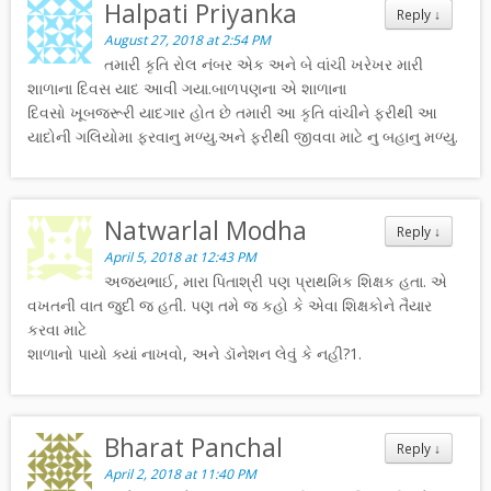
Halpati Priyanka
Reply
↓
August 27, 2018 at 2:54 PM
તમારી કૃતિ રોલ નંબર એક અને બે વાંચી ખરેખર મારી
શાળાના દિવસ યાદ આવી ગયા.બાળપણના એ શાળાના
દિવસો ખૂબજરૂરી યાદગાર હોત છે તમારી આ કૃતિ વાંચીને ફરીથી આ
યાદોની ગલિયોમા ફરવાનુ મળ્યુ.અને ફરીથી જીવવા માટે નુ બહાનુ મળ્યુ.
Natwarlal Modha
Reply
↓
April 5, 2018 at 12:43 PM
અજયભાઈ, મારા પિતાશ્રી પણ પ્રાથમિક શિક્ષક હતા. એ
વખતની વાત જુદી જ હતી. પણ તમે જ કહો કે એવા શિક્ષકોને તૈયાર
કરવા માટે
શાળાનો પાયો ક્યાં નાખવો, અને ડૉનેશન લેવું કે નહી?1.
Bharat Panchal
Reply
↓
April 2, 2018 at 11:40 PM