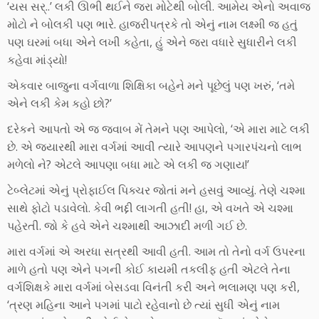
‘યસ સર્..’ લકી ઊભી થઈને જરા મોટેથી બોલી. આમેય એનો અવાજ
મોટો ને બોલકી પણ ભારે. હાજરીપત્રકે તો એનું નામ લક્ષ્મી જ હતું
પણ ઘરમાં બધા એને લખી કહેતા, હું એને જરા વધારે સુધારીને લકી
કહેવા માંડ્યો!
એકવાર બાજુના વર્ગવાળા શિક્ષિકા બહેને મને પૂછેલું પણ ખરું, ‘તમે
એને લકી કેમ કહો છો?’
દરેકને આપતો એ જ જવાબ મેં તેમને પણ આપેલો, ‘એ મારા માટે લકી
છે. એ જ્યારથી મારા વર્ગમાં આવી ત્યારે આપણને પગારપંચનો લાભ
મળેલો ને? એટલે આપણા બધા માટે એ લકી જ ગણાય!’
ટેબ્લેટમાં એનું પ્રોફાઈલ પિક્ચર જોતાં મને હસવું આવ્યું. તેણે ચશ્મા
સાથે ફોટો પડાવેલો. કેવી ભદ્દી લાગતી હતી! હા, એ વખતે એ ચશ્મા
પહેરતી. જો કે હવે એને ચશ્માથી આઝાદી મળી ગઈ છે.
મારા વર્ગમાં એ અરધા સત્રથી આવી હતી. આમ તો તેનો વર્ગ ઉપરના
માળે હતો પણ એને પગની કોઈ કાયમી તકલીફ હતી એટલે તેના
વર્ગશિક્ષકે મારા વર્ગમાં બેસડવા વિનંતી કરી અને ભલામણ પણ કરી,
‘ત્રણ મહિના આને પગમાં પાટો રહેવાનો છે ત્યાં સુધી એનું નામ