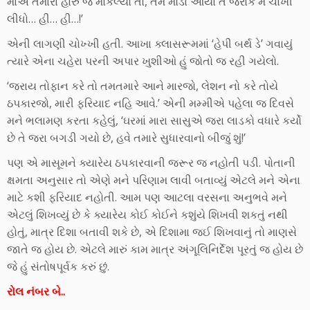
માએ તમારા હારુ જ મોકલ્યો તો, તમે મોડા આયા તે જરાક મે ચાખી
લીધો… હી… હી…!’
એની લાગણી ચોખ્ખી હતી. આખા ક્લાસરૂમમાં ‘હેપી બર્થ ડે’ ગવાયું
ત્યારે એના ચહેરા પરની અપાર ખુશીઓ હું જોતો જ રહી ગયેલો.
‘જરાય તોફાન કરે તો તમતમારે આને મારજો, લેશન નો કરે તોયે
ઠપકારજો, મારી ફરિયાદ નહિ આવે.’ એની મમ્મીએ પહેલા જ દિવસે
મને ભલામણ કરતા કહેલું, ‘ઘરમાં મારા સાસુએ જરા લાડકો વધારે કર્યો
છે તે જરા બગડી ગયો છે, હવે તમારે સુધારવાનો બીજું શું!’
પણ એ માસૂમને ક્યારેય ઠપકારવાની જરૂર જ નહોતી પડી. પોતાની
ક્ષમતા અનુસાર તો એણે મને પરિણામ લાવી બતાવ્યું એટલે મને એના
માટે કશી ફરિયાદ નહોતી. આમ પણ આટલા વરસના અનુભવે મને
એટલું શિખવ્યું છે કે ક્યારેય કોઈ કોઈને કશુંયે શિખવી શકતું નથી
હોતું, માત્ર દિશા બતાવી શકે છે, એ દિશામા જઈ શિખવાનું તો માણસે
જાતે જ હોય છે. એટલે મારું કામ માત્ર અંગૂલિનિર્દેશ પૂરતું જ હોય છે
જે હું સંતોષપૂર્વક કરું છું.
રોલ નંબર બે..