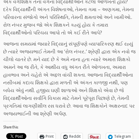
એક વર્ગશિક્ષક તેના વર્ગના વિદ્યાર્થીઓને કેટલા ઓળખતો હોય?
દરેક વિદ્યાર્થીની અંગત વિશેષતાઓ, તેમના ગમા – અણગમા, તેમના
પરિવારના સંજોગો અને પરિસ્થિતિ, તેમની ક્ષમતાઓ અને ખામીઓ..
રોલ નંબર મુજબ જો એક શિક્ષકને કહ્યું હોય કે તમારા
વિદ્યાર્થીઓનો પરિચય આપો તો એ કઈ રીતે આપે?
આજના સમયમાં જ્યારે વિદ્યાનું સંપૂર્ણપણે વ્યાપારિકરણ થઈ રહ્યું
છે ત્યારે અજયભાઈ તેમની આ ‘રોલ નંબર..’ શ્રેણી દ્વારા એક નવો જ
ચીલો ચાતરે છે. મને યાદ છે કે અમે નાના હતા ત્યારે અમારા શિક્ષકો
અમને આ જ રીતે, કે આથીય વધુ અંગત રીતે ઓળખતા, અમારા
હાવભાવ અને ચહેરો એ અદ્દલ વાંચી શક્તા. આજના વિદ્યાર્થીઓના
નસીબમાં કદાચ શિક્ષકો દ્વારા મળતી એ અંગત કાળજી નથી, પણ
બધેય એવું નથી. હજીય ઘણી શાળાઓ અને શિક્ષકો એવા છે જે
વિદ્યાર્થીઓના સર્વાંગિ વિકાસ માટે તેમને પૂરેપૂરા પિછાણે છે, તેમની
પ્રગતિમાં લાગણીશીલ રસ ધરાવે છે. આવા જ શિક્ષકોને અક્ષરનાદ પર
અજયભાઈની આ શ્રેણી અર્પણ.
Share this:
Print
Reddit
Telegram