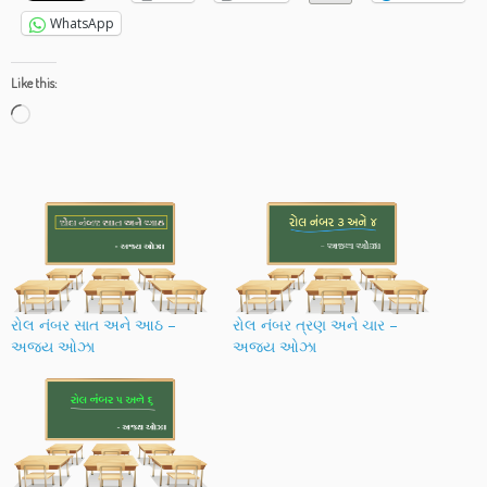
WhatsApp
Like this:
Loading…
રોલ નંબર સાત અને આઠ –
રોલ નંબર ત્રણ અને ચાર –
અજય ઓઝા
અજય ઓઝા