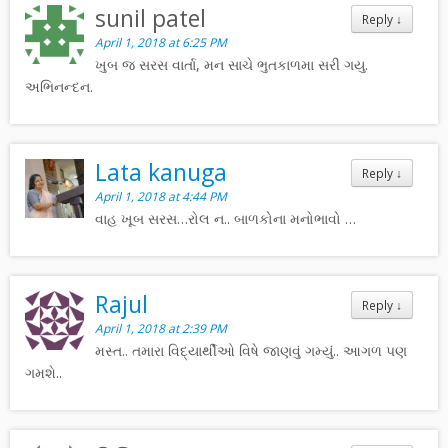
sunil patel
Reply
↓
April 1, 2018 at 6:25 PM
ખુબ જ સરસ વાર્તા, મન સાચે ભુતકાળમા સરી ગયુ.
અભિનન્દન.
Lata kanuga
Reply
↓
April 1, 2018 at 4:44 PM
વાહ ખૂબ સરસ…રોલ ન.. બાળકોના મનોભાવો …
Rajul
Reply
↓
April 1, 2018 at 2:39 PM
મસ્ત.. તમારા વિદ્યાર્થીઓ વિષે જાણવું ગમ્યું.. આગળ પણ
ગમશે..