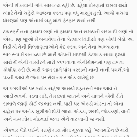
એની શીખવાની ગતિ સામાન્ય રહી છે. પહેલા ધોરણમાં દાખલ થયો
ત્યારે તેનો ચહેરો આજના કરતા પણ વધુ માસૂમ હતો. આજે પાંચમાં
ધોરણમાં પણ એનામાં બહુ મોટો ફેરફાર થયો નથી.
ટચસ્ક્રીનના ફાયદા ગણો તો ફાયદા અને સમયની બરબાદી ગણો તો
એમ, પણ જુઓ મેં બનાવેલા તેના કેટલાક વિડીયો પણ ખોલી બેઠો. આ
વિડીયો તેની વિલક્ષણતાઓને કેદ કરવા અને તેના અભ્યાસના
ભાગરૂપે મેં બનાવ્યા છે. મારી ઍપની મદદથી કેટલાક સાચા દૃશ્યો
સાથે મેં એની તાસીરને મારી કલ્પનાના એનીમેશનમાં પણ ઢાળવા
કોશીશ કરી છે. મારી આંખ સામે પાંચ વરસની નાની નાની પગલીઓ
પડતી આવે છે જેના પર રોલ નંબર એક લખેલું છે.
એ પગલીઓ પર ક્યાંક સહેજ અમથો દફતરનો ભાર આવે ને
આડીઅવળી પડવા માંડે, તેમ છતાં જાતને અને ચાલને એવી રીતે
સંભાળે જાણે કોઈ જ ભાર નથી. પાટી પર એકડો માંડતા તો એના
ચહેરા પર અનેક ખુશીઓ દોડી જાય. એક્ડા, શબ્દો, જોડકણાં, વાર્તા
અને ગમ્મતોમાં ગોઠવાઈ જતા એને વાર લાગી જ નથી.
એકવાર પેંડો લઈને પરાણે મારા મોંમાં મૂકતા કહે, ‘જલમદિન છે મારો,