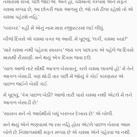
તમારામાં રાખો. પછી જોઈએ. અને હા, ચશ્માના કૅમ્પમાં એને મફત
ચશ્મા મળ્યા છે, આ છોકરી જરા આળસુ છે, જો તમે ઢીલા રહેશો તો એ
ચશ્મા પહેરશે નહિ.’
‘બરાબર.’ કહી મેં એનું નામ મારા રજીસ્ટરમાં લઈ લીધું.
બીજે દિવસે એ ચશ્મા વગર જ આવી. મેં પૂછ્યું, ‘લકી, ચશ્મા ક્યાં?’
‘મારે ચશ્મા નથી પહેરવા સાયબ.’ જરા પગ પછાડતા એ પહેલે જ દિવસે
મારાથી રીસાણી. મને થયું એક દિવસ જવા દઉં.
‘ચાલ આજે તારે સૌથી આગળ બેસવાનું, કાલે ચશ્મા લાવજે હોં.’ મેં તેને
આગળ બેસાડી. પણ થોડી વાર પછી મેં જોયું કે કોઈ કારણસર એ
પાછળ જઈને બેસી ગઈ.
મેં પૂછ્યું, ‘કેમ પાછળ બેઠી? આજે તારી પાસે ચશ્મા નથી એટલે મેં તને
આગળ બેસાડી છે.’
‘સાયબ મને તો આઘેથીયે બધું બરાબર દેખાય છે.’ એ બોલી.
મને થયું એને ભણવામાં જ રસ નહિ હોય એટલે પાછળ બેસવા આમ
બોલે છે. નિશાળમાંથી મફત મળ્યા છે એ ચશ્મા એને પહેરવા જ નથી.