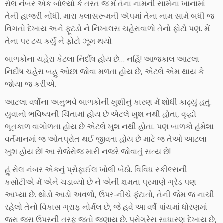
રોલ નંબર એક બોલ્યો કે તરત જ મેં તેના નામની સામેના ખાનામાં
તેની હાજરી નોંધી. મારા ક્લાસરૂમની ઍપમાં તેના નામ સામે બધી જ
વિગતો દેખાય અને ફૂટડો ને નિખાલસ ચહેરાવાળો તેનો ફોટો પણ. મેં
તેના પર ટચ કર્યું ને ફોટો ઝૂમ થયો.
બાળકોના ચહેરા કેટલા નિર્દોષ હોય છે… નહિં! આજકાલ આટલા
નિર્દોષ ચહેરા બહુ ઓછા જોવા મળતા હોય છે, એટલે એમ થાય કે
જોયા જ કરીએ.
આટલા વર્ષોના અનુભવે બાળકોની ખુશીનું કારણ મેં શોધી કાઢ્યું હતું.
યુવાનો ભવિષ્યની ચિંતામાં હોય છે એટલે ખુશ નથી હોતા, વૃદ્ધો
ભૂતકાળ વાગોળતા હોય છે એટલે ખુશ નથી હોતા. પણ બાળકો હંમેશા
વર્તમાનમાં જ ઓતપ્રોત થઈ જીવતા હોય છે માટે જ તેઓ આટલા
ખુશ હોય છે! આ રોજેરોજ મારી નજરે જોવાતું સત્ય છે!
હું રોલ નંબર એકનું પ્રોફાઈલ ખોલી બેઠો. વિવિધ સ્કીલ્સની
કસોટીએ મેં એને ચડાવ્યો છે ને એની ક્ષમતા પ્રમાણે ગ્રેડ પણ
આપ્યા છે. થોડો આડો અવળો, ઉપર-નીચે ફંટાતો, તેની જેમ જ નાચી
રહેલો તેનો વિકાસ ગ્રાફ નોર્મલ છે, જે હવે આ વર્ષે પાંચમાં ધોરણમાં
જરા જરા ઉપરની તરફ જતો જણાય છે. પ્રોગ્રેસ સાધારણ દેખાય છે,