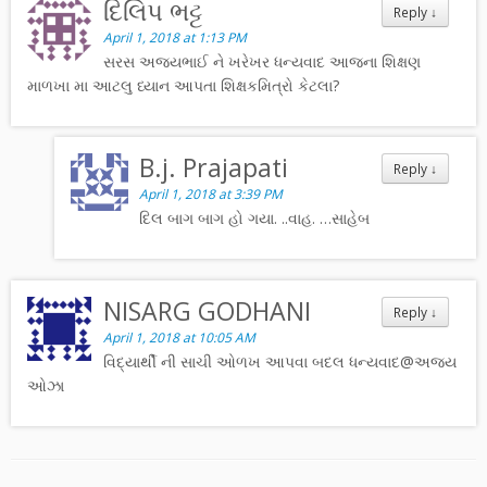
દિલિપ ભટ્ટ
Reply
↓
April 1, 2018 at 1:13 PM
સરસ અજયભાઈ ને ખરેખર ધન્યવાદ આજના શિક્ષણ
માળખા મા આટલુ ધ્યાન આપતા શિક્ષકમિત્રો કેટલા?
B.j. Prajapati
Reply
↓
April 1, 2018 at 3:39 PM
દિલ બાગ બાગ હો ગયા. ..વાહ. …સાહેબ
NISARG GODHANI
Reply
↓
April 1, 2018 at 10:05 AM
વિદ્યાર્થી ની સાચી ઓળખ આપવા બદલ ધન્યવાદ@અજય
ઓઝા