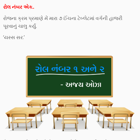
રોલ નંબર એક..
રોજના ક્રમ પ્રમાણે મેં મારા ૭ ઈંચના ટેબ્લેટમાં વર્ગની હાજરી
પૂરવાનું ચાલુ કર્યું.
‘યસ્સ સર.’