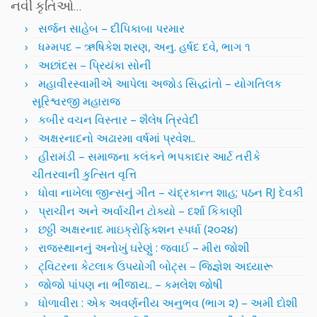
નવી કૃતિઓ…
સર્જન સાહેબ – દીપિકાબા પરમાર
ધમ્મપદ – ઋષિકેશ શરણ, અનુ. હર્ષદ દવે, ભાગ ૧
અછાંદસ – પ્રિયંકા સોની
મહાવીરસ્વામીએ આપેલા અજોડ સિદ્ધાંતો – યોગતિલક
સૂરિશ્વરજી મહારાજ
કબીર વચન વિસ્તાર – શૈલેષ ત્રિવેદી
અક્ષરનાદનો અઢારમા વર્ષમાં પ્રવેશ..
હીરામંડી – સમાજના કલંકને ભપકાદાર આર્ટ તરીકે
ચીતરવાની કુત્સિત વૃત્તિ
ધોવા નાખેલા જીન્સનું ગીત – ચંદ્રકાન્ત શાહ; પઠન RJ દેવકી
પ્રાચીન અને અર્વાચીન ટોક્યો – દર્શા કિકાણી
છઠ્ઠી અક્ષરનાદ માઇક્રોફિક્શન સ્પર્ધા (૨૦૨૪)
રાજસ્થાનનું અનોખું ઘરેણું : જવાઈ – મીરા જોશી
ટ્વિટરના કેટલાક ઉપયોગી બોટ્સ – જિજ્ઞેશ અધ્યારૂ
જોજો પાંપણ ના ભીંજાય.. – કમલેશ જોષી
ધોળાવીરા : એક અવર્ણનીય અનુભવ (ભાગ ૨) – અમી દોશી