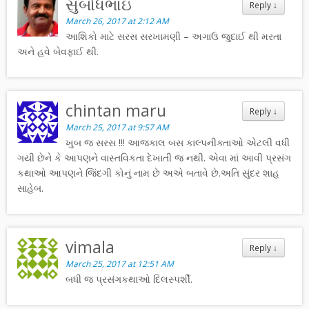
સુબોધભાઇ
Reply
↓
March 26, 2017 at 2:12 AM
આશિકો માટે સરસ સરખામણી – અગાઉ જુદાઈ થી મરતા
અને હવે બેવફાઈ થી.
chintan maru
Reply
↓
March 25, 2017 at 9:57 AM
ખુબ જ સરસ !!! આજકાલ બસ કાલ્પનીક્તાઓ એટલી વધી
ગયી છેને કે આપણને વાસ્તવિકતા દેખાતી જ નથી. એવા માં આવી પ્રસંગ
કથાઓ આપણને જિંદગી કોનું નામ છે અએ બતાવે છે.અતિ સુંદર શાહ
સાહેબ.
vimala
Reply
↓
March 25, 2017 at 12:51 AM
બધી જ પ્રસંગકથાઓ દિલસ્પર્શી.