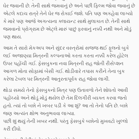
ઘેર જવાની છે. તેની સાથે જમવાનું છે અને પછી ફિલ્મ જોવા જવાનું છે
એટલે કદાચ રાત્રે તેને ઘેર જ રોકાઈ જશે. પતિ પણ અકહેવા લાગ્યો
કે મારે પણ આજે અગત્યના ક્લાયન્ટ સાથે મુલાકાત છે. તેની સાથે
જમવાનો પ્રોગ્રામ છે એટ્લે મારું પાછું ફરવાનું નક્કી નથી અને મોડું
પણ થાય.
આમ તે સારો મેકઅપ અને સુંદર વસ્ત્રોમાં સજ્જ થઈ ફૂલનો બુકે
લઈ અજાણ્યા મિત્રની કલ્પનાઓ કરતા કરતા નક્કી કરેલ હોટેલ
ઉપર પહોંચી ગઈ. ફેસબુકના નવા મિત્રની રાહ જોતી રીસેપ્શન
આગળ મોતા સોફામાં બેસી ગઈ. થોડીવારે તપાસ કરીને તેના બુક
કરેલા ટેબલ પર મિત્રની આતુરતાપૂર્વક રાહ જોવા લાગી.
થોડા સમયે તેનો ફેસબુકનો મિત્ર પણ ઉતાવળો તેને શોધતો આવી
પહોંચ્યો અને થોડૂં મોડું થયેલ છે તેમ દિલગીરી વ્યક્ત કરવા જતો
હતો. ત્યાં તો બન્ને ને ખબર પડી કે આ શું? આ તો તેનો પતિ છે. બન્ને
જણ અત્યંત ક્ષોભ અનુભવવા લાગ્યા.
પછી શું થયું તેની ખબર નથી. પરંતુ ફેસબુકે બન્નેનો મુખવટો ખુલ્લો
કરી દીધો.