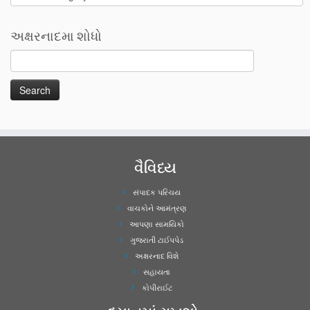
અક્ષરનાદમા શોધો
વૈવિધ્ય
સંપાદક પરિચય
વાચકોને આમંત્રણ
આપણા સામયિકો
ગુજરાતી ટાઈપપેડ
અક્ષરનાદ વિશે
સહાયતા
કોપીરાઈટ