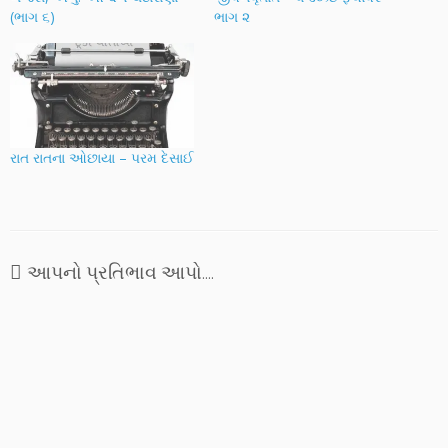
(ભાગ ૬)
ભાગ ૨
રાત રાતના ઓછાયા – પરમ દેસાઈ
આપનો પ્રતિભાવ આપો....