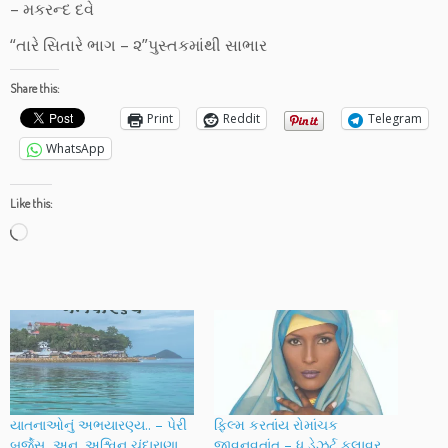
– મકરન્દ દવે
“તારે સિતારે ભાગ – ૨”પુસ્તકમાંથી સાભાર
Share this:
Print
Reddit
Telegram
WhatsApp
Like this:
Loading…
યાતનાઓનું અભયારણ્ય.. – પેરી
ફિલ્મ કરતાંય રોમાંચક
બર્જેસ, અનુ. અશ્વિન ચંદારાણા
જીવનવૃતાંત – ધ ડેઝર્ટ ફ્લાવર