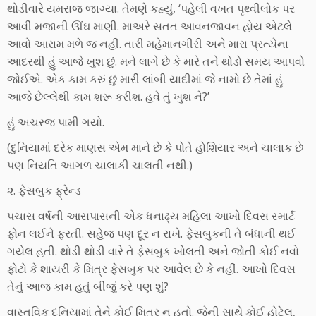
થોડીવારે યમરાજ જાગ્યા. તેમણે કહ્યું, ‘પહેલી વખત પૃથ્વીલોક પર
આવી મજાની ઊંઘ માણી. માઅરે સતત આવનજાવન હોય એટલે
આવો આરામ મળે જ નહીં. તારી મહેમાનગીરી અને મારા પ્રત્યેના
આદરથી હું આજે ખુશ છું. મને લાગે છે કે મારે તને થોડો સમય આપવો
જોઈએ. એક કામ કરું છું મારી લાંબી યાદીમાં જે નામો છે તેમાં હું
આજે છેલ્લેથી કામ શરૂ કરીશ. હવે તું ખુશ ને?’
હું અચરજ પામી ગયો.
(દુનિયામાં દરેક માણસ એમ માને છે કે પોતે હોશિયાર અને ચાલાક છે
પણ નિયતિ આગળ ચાલાકી ચાલતી નથી.)
૨. ફેસબુક ફ્રેન્ડ
પચાસ વર્ષની આસપાસની એક ધનાઢ્ય મહિલા આખો દિવસ સ્માર્ટ
ફોન લઈને ફરતી. સહેજ પણ દૂર ન રાખે. ફેસબુકની તે બંધાની થઈ
ગયેલ હતી. થોડી થોડી વારે તે ફેસબુક ખોલતી અને જોતી કોઈ નવો
ફોટો કે શાયરી કે મિત્ર ફેસબુક પર આવેલ છે કે નહીં. આખો દિવસ
તેનું આજ કામ હતું બીજું કરે પણ શું?
વાસ્તવિક દુનિયામાં તેને કોઈ મિત્ર ન હતો. જેની સાથે કોઈ હોટેલ,