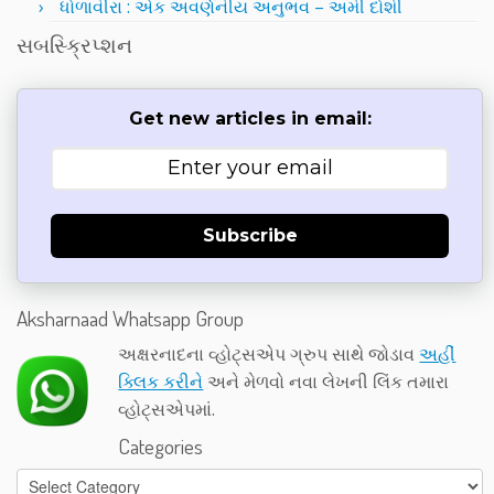
ધોળાવીરા : એક અવર્ણનીય અનુભવ – અમી દોશી
સબસ્ક્રિપ્શન
Get new articles in email:
Subscribe
Aksharnaad Whatsapp Group
અક્ષરનાદના વ્હોટ્સએપ ગ્રુપ સાથે જોડાવ
અહીં
ક્લિક કરીને
અને મેળવો નવા લેખની લિંક તમારા
વ્હોટ્સએપમાં.
Categories
Categories