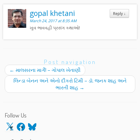
gopal khetani
Reply
↓
March 24, 2017 at 8:35 AM
ખુવ ભાવવહી પ્રસંગ કથાઓ!
Post navigation
←
માલસરના માર્ગે! – ગોપાલ ખેતાણી
લિન્ડા બેનન અને એનો દીકરો ટિમી – ડૉ. જનક શાહ અને
ભારતી શાહ
→
Follow Us
X
Facebook
Bluesky