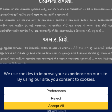
ધ્યાનમાં રાખશો..
© અક્ષરનાદ.કોમ વેબસાઈટ ગુજરાતી સાહિત્યને ઈન્ટરનેટના માધ્યમથી વિશ્વના વિવિધ વિભાગોમાં વસતા
ગુજરાતીઓ સુધી પહોંચાડવાનો તદ્દન અવ્યાવસાયિક પ્રયાસ છે.
આ વેબસાઈટ પર સંકલિત બધી જ રચનાઓના સર્વાધિકાર રચનાકાર અથવા અન્ય અધિકારધારી
વ્યક્તિ પાસે સુરક્ષિત છે. માટે અક્ષરનાદ પર પ્રસિધ્ધ કોઈ પણ રચના કે અન્ય લેખો કોઈ પણ
સાર્વજનિક લાઈસંસ (જેમ કે GFDL અથવા ક્રિએટીવ કોમન્સ) હેઠળ ઉપલબ્ધ નથી.
વધુ વાંચો ...
અમારા વિશે..
હું, જીજ્ઞેશ અધ્યારૂ, આ વેબસાઈટ અક્ષરનાદ.કોમ ના સંપાદક તરીકે કામ કરૂં છું. વ્યવસાયે મરીન
જીયોટેકનીકલ ઈજનેર છું અને પીપાવાવ શિપયાર્ડમાં ઈન્ફ્રાસ્ટ્રક્ચર વિભાગમાં મેનેજર છું. અક્ષરનાદ
ગુજરાતી ભાષા સાહિત્ય પ્રત્યેના મારા વળગણને એક માધ્યમ આપવાનો પ્રયત્ન છે... અમારા વિશે વધુ
વાંચવા
અહીં ક્લિક કરો...
Secured Site Assurance
· © 2026
Aksharnaad.com
By Jignesh Adhyaru ·
· All Rights Reserved ·
Back to top