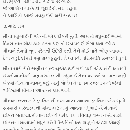
ફેસબુકની પેઢીમાં ફેર એટલો પડ્યો છે.
જે આશિકો ગઈકાલે જુદાઈથી મરતા હતા.
તે આશિકો આજે બેવફાઈથી મરી રહ્યા છે.
૩. મારા સમ
મીના મધુભાઈની એકની એક દીકરી હતી. આમ તો મધુભાઈ આખો
દિવસ નાનામોટાં કામ કરતા પણ બે છેડા પરાણે ભેગા થતા. જો કે
મીનાને તેમણે ખૂબ પ્રેમથી ઉછેરી હતી. તેને કોઈ વાતે ઓછું આવવા
દેતા નહીં. દીકરી પણ સમજુ હતી. તે બાપની પરિસ્થિતિ સમજતી હતી.
મીના સારી રીતે ભણીને ગ્રેજ્યુએટ થઈ ગઈ. પછી એક મોટી ખાનગી
કંપનીમાં નોકરી પણ કરવા લાગી. મધુભાઈ તેના પગારને અડકતા નહીં.
બેંકમાં મીનાના નામનું જુદું ખાતું ખોલેલ તેમાં પગાર જમા થતો જેથી
ભવિષ્યમાં મીનાને આ રકમ કામ આવે.
મીનાના લગ્ન માટે જ્ઞાતિમાંથી ઘણા માંગા આવતાં. જ્ઞાતિના એક સુખી
સંસ્કારી પરિવારમાંથી મીના માટે માગું આવતાં મધુભાઈએ મીનાને
છોકરો બતાવ્યો. મીનાને છોકરો પસંદ પડતા વિવાહ લગ્ન નક્કી થયાં.
છોકરાના માબાપને મધુભાઈની સ્થિતિનો ખ્યાલ હતો એટલે એમણે
જણાવેલ કે અમારે કંકુ કન્યા સિવાય કંઈ લેવાનું નથી.