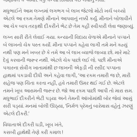
મધુભાઈને આમ લગ્નમાં લગભગ બે લાખ જેટલો મોટો ખર્ચ બચ્યો
એટલે આ રકમ તેમણે મીનાને આપવાનું નક્કી કર્યું. મીનાને બોલાવીને
આ ચેક બાપ તરફથી દીકરીને ભેટ છે તેમ કહી સ્વીકારી લેવા જણાવ્યું.
લગ્ન સારી રીતે લેવાઈ ગયા. કન્યાની વિદાય વેળાએ મીનાને પપ્પાને
બે લાખનો ચેક પરત કર્યો. મીના પપ્પાને કહેવા લાગી તમે મને કહ્યું
નથી પણ મને ખબર છે કે તમે આ બે લાખ વ્યાજે લાવ્યા છો. મારે માટે
દેવું કરવાની જરૂર નથી. એટલે ચેક પાછો લઈ લો. પછી મીનાએ
પગારના સેવીંગ ખાતામાંથી છ લાખની એફડી ની રસીદ પપ્પાના
હાથમાં પકડાવી દીધી અને કહેવા લાગી, ‘આ રકમ તમારી જ છે, મારી
સહેજ પણ ચિંતા કરતા નહીં, હવે તમારી ઉંમર થઈ ગઈ છે. એટલે
તમને ખૂબ આરામની જરૂર છે. જો આ રકમ પાછી આપી તો મારા સમ.
મધુભાઈ દીકરીને ભેટી પડ્યા અને તેમની આંખોમાંથી બોર જેવાં આસું
સરી પડ્યાં. મનમાં બોલી ઊઠ્યા, ‘નિર્મળ પ્રેમનું બારેમાસ વહેતું ઝરણું
એટલે દીકરી.’
વિધાતાએ દીકરી ઘડી, ખૂબ ખંતે,
કસબી હાથેથી તેણે કરી કમાલ !