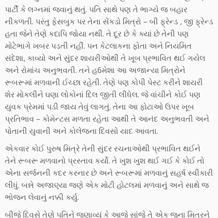
પાર્ટી કે લગ્નમાં જવાનું થતું. પતિ સાથે પણ તે ભાગ્યે જ બહાર
નીકળતી. પરંતુ ફેસબુક પર તેના સેંકડો મિત્રો – બી ફ્રેન્ડ , જી ફ્રેન્ડ
હતા જેને તેણે કદાપિ જોયા નથી. તે દૂર છે કે ક્યાં છે તેની પણ
મોટેભાગે ખબર પડતી નહીં. પન કેટલાકના ફોતા અને નિયમિત
સંદેશા, કાવ્યો અને સુંદર શાયરીઓથી તે ખૂબ પ્રભાવિત થઈ ગયેલ
અને રોમાંચ અનુભવતી. તને હ6મેશા આ અજાન્યા મિત્રોને
રૂબરૂમાં મળવાની ઈચ્છા રહેતી. તેણે પણ કોપી પેસ્ટ કરીને શાયરી
શેર મોકલીને ઘણા લોકોનાં દિલ જીતી લીધેલ. જે વાંચીને કોઈ પણ
યુવક પ્રેમમાં પડી જાય તેવું લાગતું. તેના આ ફોટાઓ ઉપર ખૂબ
પ્રતિભાવ – કોમેન્ટસ મળતા રહેતા આથી તે આનંદ અનુભવતી અને
પોતાની યુવાની અને કોલેજના દિવસો યાદ આવતા.
એકવાર કોઈ પુરુષ મિત્રે તેની સુંદર રચનાઓથી પ્રભાવિત થઈને
તેને રૂબરૂ મળવાનો પ્રસ્તાવ કર્યો. તે ખુશ ખુશ થઈ ગઈ કે કોઈ તો
એના સર્જનની કદર કરનાર છે અને રૂબરૂમાં મળવાનું સહર્ષ સ્વીકારી
લીધું. બન્ને અજાણ્યા જણે એક મોટી હોટલમાં મળવાનું અને સાથે જ
ભોજન લેવાનું નક્કી કર્યુ.
બીજે દિવસે તેણે પતિને જણાવ્યું કે આજે સાંજે તે એક જૂના મિત્રને