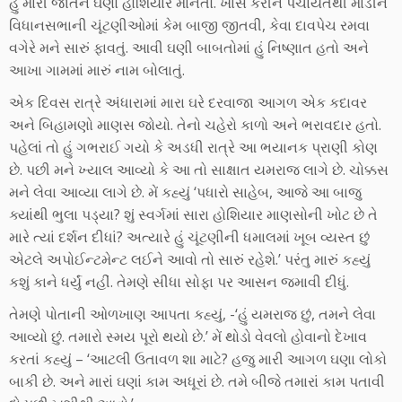
હું મારી જાતને ઘણો હોશિયાર માનતો. ખાસ કરીને પંચાયતથી માંડીને
વિધાનસભાની ચૂંટણીઓમાં કેમ બાજી જીતવી, કેવા દાવપેચ રમવા
વગેરે મને સારું ફાવતું. આવી ઘણી બાબતોમાં હું નિષ્ણાત હતો અને
આખા ગામમાં મારું નામ બોલાતું.
એક દિવસ રાત્રે અંધારામાં મારા ઘરે દરવાજા આગળ એક કદાવર
અને બિહામણો માણસ જોયો. તેનો ચહેરો કાળો અને ભરાવદાર હતો.
પહેલાં તો હું ગભરાઈ ગયો કે અડધી રાત્રે આ ભયાનક પ્રાણી કોણ
છે. પછી મને ખ્યાલ આવ્યો કે આ તો સાક્ષાત યમરાજ લાગે છે. ચોક્કસ
મને લેવા આવ્યા લાગે છે. મેં કહ્યું ‘પધારો સાહેબ, આજે આ બાજુ
ક્યાંથી ભુલા પડ્યા? શું સ્વર્ગમાં સારા હોશિયાર માણસોની ખોટ છે તે
મારે ત્યાં દર્શન દીધાં? અત્યારે હું ચૂંટણીની ધમાલમાં ખૂબ વ્યસ્ત છું
એટલે અપોઈન્ટમેન્ટ લઈને આવો તો સારું રહેશે.’ પરંતુ મારું કહ્યું
કશું કાને ધર્યું નહીં. તેમણે સીધા સોફા પર આસન જમાવી દીધું.
તેમણે પોતાની ઓળખાણ આપતા કહ્યું, -‘હું યમરાજ છું, તમને લેવા
આવ્યો છું. તમારો સ્મય પૂરો થયો છે.’ મેં થોડો વેવલો હોવાનો દેખાવ
કરતાં કહ્યું – ‘આટલી ઉતાવળ શા માટે? હજુ મારી આગળ ઘણા લોકો
બાકી છે. અને મારાં ઘણાં કામ અધૂરાં છે. તમે બીજે તમારાં કામ પતાવી