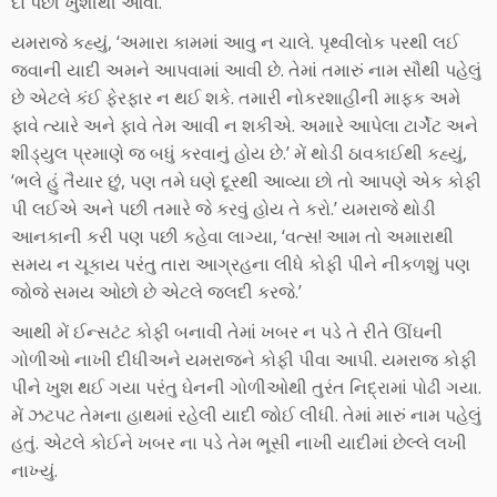
દો પછી ખુશીથી આવો.’
યમરાજે કહ્યું, ‘અમારા કામમાં આવુ ન ચાલે. પૃથ્વીલોક પરથી લઈ
જવાની યાદી અમને આપવામાં આવી છે. તેમાં તમારું નામ સૌથી પહેલું
છે એટલે કંઈ ફેરફાર ન થઈ શકે. તમારી નોકરશાહીની માફક અમે
ફાવે ત્યારે અને ફાવે તેમ આવી ન શકીએ. અમારે આપેલા ટાર્ગેટ અને
શીડ્યુલ પ્રમાણે જ બધું કરવાનું હોય છે.’ મેં થોડી ઠાવકાઈથી કહ્યું,
‘ભલે હું તૈયાર છું, પણ તમે ઘણે દૂરથી આવ્યા છો તો આપણે એક કોફી
પી લઈએ અને પછી તમારે જે કરવું હોય તે કરો.’ યમરાજે થોડી
આનકાની કરી પણ પછી કહેવા લાગ્યા, ‘વત્સ! આમ તો અમારાથી
સમય ન ચૂકાય પરંતુ તારા આગ્રહના લીધે કોફી પીને નીકળશું પણ
જોજે સમય ઓછો છે એટલે જલદી કરજે.’
આથી મેં ઈન્સટંટ કોફી બનાવી તેમાં ખબર ન પડે તે રીતે ઊંઘની
ગોળીઓ નાખી દીધીઅને યમરાજને કોફી પીવા આપી. યમરાજ કોફી
પીને ખુશ થઈ ગયા પરંતુ ઘેનની ગોળીઓથી તુરંત નિદ્રામાં પોઢી ગયા.
મેં ઝટપટ તેમના હાથમાં રહેલી યાદી જોઈ લીધી. તેમાં મારું નામ પહેલું
હતું. એટલે કોઈને ખબર ના પડે તેમ ભૂસી નાખી યાદીમાં છેલ્લે લખી
નાખ્યું.