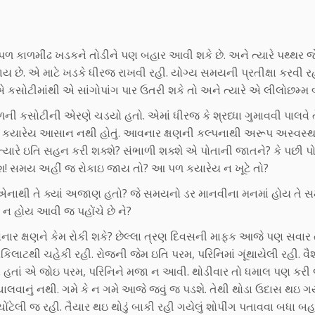
પળ કાળમીંઢ ખડકને તોડીને પણ બહાર આવી શકે છે. અને ત્યારે પથ્થર જ
 છે. એ માટે ખડકે ધીરજ રાખવી રહી. યોગ્ય સમયની પ્રતીક્ષા કરવી ર
 કસોટીમાંથી એ સાંગોપાંગ પાર ઉતરી શકે તો અને ત્યારે એ લીલોછમ્મ 
ની કસોટીની એરણે ચડયો હતો. એમાં ધીરજ કે શ્રધ્ધા ગુમાવવી પાલવે 
િત કયારેય આસાન નથી હોતું. આવનાર ક્ષણની કલ્પનાથી અરૂપ અસ્વસ્થ
ત્યારે ઇતિ સહન કરી શક્શે? સંભાળી શક્શે એ પોતાની જાતને? કે પછી પોત
શ! સમય અહીં જ રોકાઇ જાય તો? આ પળ કયારેય ન ખૂટે તો?
 એનાથી તે ક્યાં અજાણ હતો? જે સમયનો ડર માનવીના મનમાં હોય તે 
 ન હોય આવી જ પહોંચે છે ને?
ાર ક્ષણને કેમ રોકી શકે? છેલ્લા ત્રણ દિવસની માફક આજે પણ સવાર 
િલાટથી ચહેકી રહી. રોજની જેમ ઇતિ પરમ, પરિનિમાં ગૂંથાયેલી રહી. વ
ાં હતાં એ જોઇ પરમ, પરિનિને મજા ન આવી. થોડીવાર તો ધમાલ પણ કરી 
 ચાલવાનું નથી. ગમે કે ન ગમે આજે જવું જ પડશે. તેથી થોડા ઉદાસ થઇ 
 ચોંટેલી જ રહી. તૈયાર થઇ થોડું બાકી રહી ગયેલું શોપીંગ પતાવવા બધા બહ