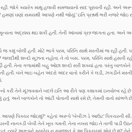
હી. જોકે ક્યારેક માથુ હલાવી સમજ્યાનો સાદ પૂરાવતી રહી. અને અરૂ
? હમણાં ઘણાં સમયથી આપણે નથી જોયું.‘ ઇતિ પ્રશ્નાર્થ ભરી નજરે જોઇ રહી
યતા અદ્રશ્ય થઇ શકી હતી. તેની આંખમાં પ્રશ્ન જાગતા હતા. અને અર
 જ કશું બોલી હતી. મોટે ભાગે પરમ, પરિનિ સાથે મસ્તીમાં જ રહી હતી. 
 જલદીથી શબ્દો સૂઝતા નહોતા. તે તો બસ.. પરમ, પરિનિ સાથે હસતી રહ
હી હતી. તેના ગળામાંથી બહુ ઓછા શબ્દો સરી શક્યાં હતા. પરંતુ બાળકોન
 હતી. બંને ભાઇ બહેન અંદરો અંદર વાતો કરીને કે લડી, ઝગડીને મસ્તી
ં.
નો કરી તેને મૂંઝાવવાને બદલે ઇતિ આ રીતે પણ કશાકમાં ઇનવોલ્વ રહે છે
ું હતું. અને બાળકોને તો આંટી પોતાની સાથે રમે છે, તેમની વાતો સાંભળે 
 આપણે પિક્ચર જોઇશું?‘ કહેતાં અરૂપે ‘બેબીઝ ડે આઉટ‘ પિકચરની સી.
રની નાનકડી બેબી તેને ખૂબ ગમતી. તેના નખરા જોઇ તે તાળી પાડી ઉઠત
ં. ત્યારે અરૂપને ક્યારેય ન સમજાતું કે આ પિકચરમાં એવું છે શું? તેને