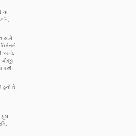
ી ચા
’ઇતિ,
ન સામે
અનિકેતને
ી કરતો.
ે બીજી
યા પછી
ો હતો તે
 ફૂલ
ઇતિ,