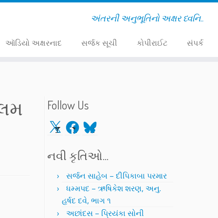
અંતરની અનુભૂતિનો અક્ષર ધ્વનિ..
ઑડિયો અક્ષરનાદ
સર્જક સૂચી
કોપીરાઈટ
સંપર્ક
ીલમ
Follow Us
X
Facebook
Bluesky
નવી કૃતિઓ…
સર્જન સાહેબ – દીપિકાબા પરમાર
ધમ્મપદ – ઋષિકેશ શરણ, અનુ.
હર્ષદ દવે, ભાગ ૧
અછાંદસ – પ્રિયંકા સોની