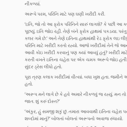
નીકળ્યાં.
અરૂપે પરમ, પરિનિ માટે પણ ઘણી ખરીદી કરી.
‘ઇતિ, જો તો આ ફ્રોક પરિનિને સારું લાગશે? કે પછી આ ક
પૂછયું. ઇતિ જોઇ રહી. તેણે બંને ફ્રોક હાથમાં પકડયા. પરંતુ 
કલર ગમે છે.‘ અને તેણે ઇતિના હાથમાંથી રેડ ફ્રોક લઇ લી
પરિનિ માટે ખરીદી કરતો રહ્યો. આજે ખરીદીમાં તેને જે આ
આવી કોઇ ખરીદી કરવાનું પણ ક્યાં આવ્યું હતું? ખરીદી મ
કરતી વખતે ઇતિના ચહેરા પર એક ચમક અરૂપે જોઇ હતી. 
સુંદર ડ્રેસ લીધો હતો.
પૂરા ત્રણ કલાક ખરીદીમાં વીત્યાં. બધા ખુશ હતા. જમીન
હતો.
‘અરૂપ મને લાગે છે કે હવે અમારે નીકળવું જ રહ્યું. મન 
જાત. શું કરું દોસ્ત?‘
’અંકુર, હું સમજી શકું છું. તમારા આવવાથી ઇતિના ચહેરા પ
શબ્દોમાં માનું?’ બોલતાં બોલતાં અરૂપનો અવાજ રુંધાયો.