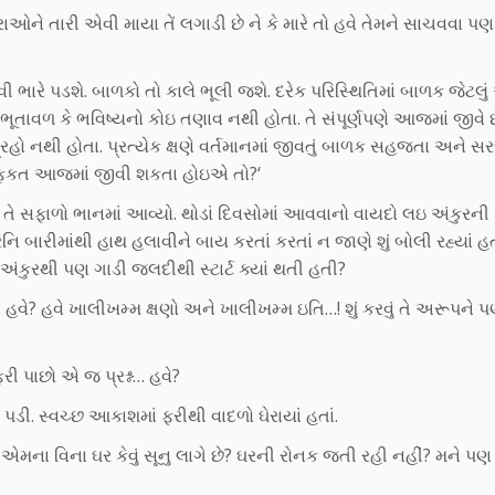
રાઓને તારી એવી માયા તેં લગાડી છે ને કે મારે તો હવે તેમને સાચવવા પણ
 ભારે પડશે. બાળકો તો કાલે ભૂલી જશે. દરેક પરિસ્થિતિમાં બાળક જેટલુ
ૂતાવળ કે ભવિષ્યનો કોઇ તણાવ નથી હોતા. તે સંપૂર્ણપણે આજમાં જીવે છે
્રહો નથી હોતા. પ્રત્યેક ક્ષણે વર્તમાનમાં જીવતું બાળક સહજતા અને 
 ફકત આજમાં જીવી શકતા હોઇએ તો?‘
રે તે સફાળો ભાનમાં આવ્યો. થોડાં દિવસોમાં આવવાનો વાયદો લઇ અંકુરની
નિ બારીમાંથી હાથ હલાવીને બાય કરતાં કરતાં ન જાણે શું બોલી રહ્યાં હત
અંકુરથી પણ ગાડી જલદીથી સ્ટાર્ટ ક્યાં થતી હતી?
વે? હવે ખાલીખમ્મ ક્ષણો અને ખાલીખમ્મ ઇતિ…! શું કરવું તે અરૂપને 
ી પાછો એ જ પ્રશ્ન… હવે?
. સ્વચ્છ આકાશમાં ફરીથી વાદળો ઘેરાયાં હતાં.
 એમના વિના ઘર કેવું સૂનુ લાગે છે? ઘરની રોનક જતી રહી નહીં? મને 