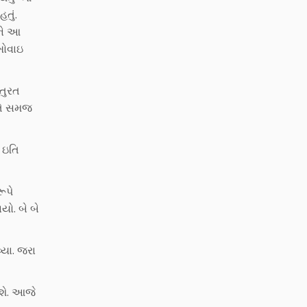
તું.
અને આ
ખોવાઇ
 તુરત
 તે સમજ
 ઇતિ
ૂપે
યો. બે બે
્યા. જરા
જશે. આજે