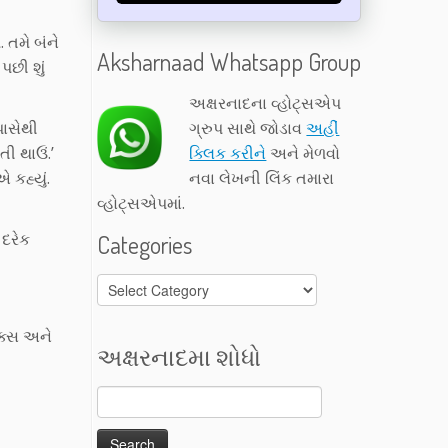
 તમે બંને
Aksharnaad Whatsapp Group
પછી શું
અક્ષરનાદના વ્હોટ્સએપ
પાસેથી
ગ્રુપ સાથે જોડાવ
અહીં
ી થાઉં.’
ક્લિક કરીને
અને મેળવો
 કહ્યું.
નવા લેખની લિંક તમારા
વ્હોટ્સએપમાં.
 દરેક
Categories
Categories
ુક્સ અને
અક્ષરનાદમા શોધો