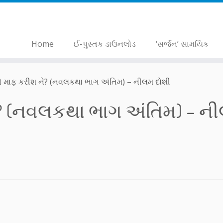
Home
ઈ-પુસ્તક ડાઉનલોડ
‘સર્જન’ સામયિક
ને માફ કરીશ ને? (નવલકથા ભાગ અંતિમ) – નીલમ દોશી
ને? (નવલકથા ભાગ અંતિમ) – ન