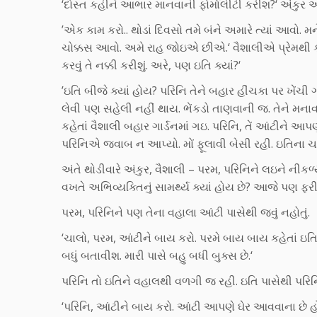
‘દોસ્ત કહીને આભાર માનવાની ફોર્માલીટી કરીશ?‘ અંકુર 
’એક કામ કરો.. થોડાં દિવસો તમે બંને અમારે ત્યાં આવો. મ
ચોક્કસ આવો. અમે રાહ જોઇએ છીએ.‘ વૈશાલીએ પ્રેમથી કહ્ય
કરવું તે નક્કી કરીશું. અરે, પણ ઇતિ ક્યાં?‘
’ઇતિ બીજે ક્યાં હોય? પરિનિ તેને બહાર હીંચકા પર ખેંચી 
લેવી પણ સહેલી નહીં થાય. ભેંકડો તાણવાની જ. તેને મનાવ
કહેતાં વૈશાલી બહાર ગાર્ડનમાં ગઇ. પરિનિ, તેં આંટીને આપણા
પરિનિએ જવાબ ન આપ્યો. મોં ફૂલાવી બેસી રહી. ઇતિના 
અંતે થોડીવારે અંકુર, વૈશાલી – પરમ, પરિનિને લઇને નીકળ
વખતે અભિવ્યક્તિનું સામર્થ્ય ક્યાં હોય છે? આજે પણ ફ
પરમ, પરિનિને પણ તેના વહાલા આંટી પાસેથી જવું નહોતું.
‘ચાલો, પરમ, આંટીને બાય કરો. પરમે બાય બાય કહેતાં ઇતિન
બધું બતાવીશ. મારી પાસે બહુ બધી બુક્સ છે.‘
પરિનિ તો ઇતિને વહાલથી વળગી જ રહી. ઇતિ પાસેથી પરિ
‘પરિનિ, આંટીને બાય કરો. આંટી આપણે ઘેર આવવાના છે હોં.