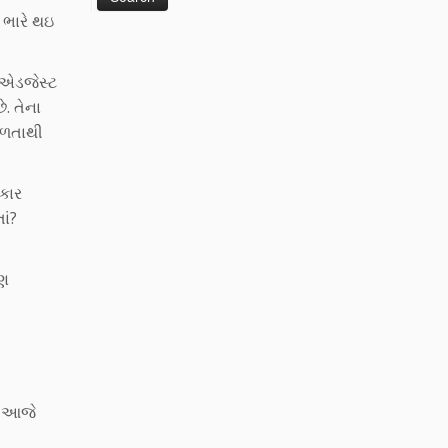
 ભારે થઇ
ં એડજેસ્ટ
. તેના
સરળતાથી
 કાર
ાં?
પણ
પણ આજે