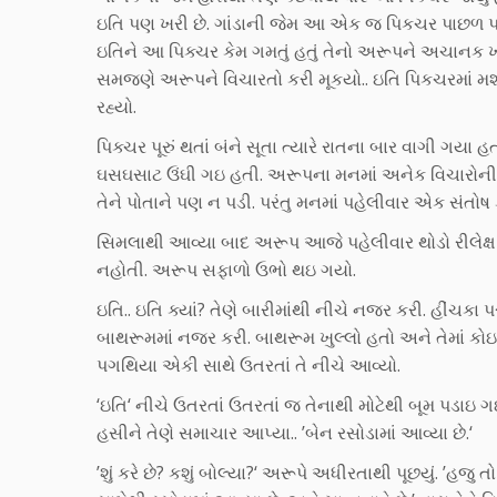
ઇતિ પણ ખરી છે. ગાંડાની જેમ આ એક જ પિકચર પાછળ પડી
ઇતિને આ પિક્ચર કેમ ગમતું હતું તેનો અરૂપને અચાનક 
સમજણે અરૂપને વિચારતો કરી મૂકયો.. ઇતિ પિકચરમાં મશ
રહ્યો.
પિક્ચર પૂરું થતાં બંને સૂતા ત્યારે રાતના બાર વાગી ગ
ઘસઘસાટ ઉંઘી ગઇ હતી. અરૂપના મનમાં અનેક વિચારોની 
તેને પોતાને પણ ન પડી. પરંતુ મનમાં પહેલીવાર એક સંતો
સિમલાથી આવ્યા બાદ અરૂપ આજે પહેલીવાર થોડો રીલેક્ષ 
નહોતી. અરૂપ સફાળો ઉભો થઇ ગયો.
ઇતિ.. ઇતિ ક્યાં? તેણે બારીમાંથી નીચે નજર કરી. હીંચકા
બાથરૂમમાં નજર કરી. બાથરૂમ ખુલ્લો હતો અને તેમાં કોઇ ન
પગથિયા એકી સાથે ઉતરતાં તે નીચે આવ્યો.
‘ઇતિ‘ નીચે ઉતરતાં ઉતરતાં જ તેનાથી મોટેથી બૂમ પડાઇ ગ
હસીને તેણે સમાચાર આપ્યા.. ’બેન રસોડામાં આવ્યા છે.‘
’શું કરે છે? કશું બોલ્યા?‘ અરૂપે અધીરતાથી પૂછયું. ’હજ