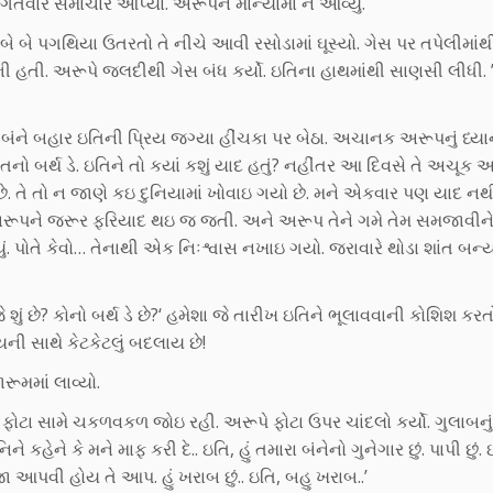
 વિગતવાર સમાચાર આપ્યા. અરૂપને માન્યામાં ન આવ્યું.
 બે બે પગથિયા ઉતરતો તે નીચે આવી રસોડામાં ઘૂસ્યો. ગેસ પર તપેલીમાંથ
હતી. અરૂપે જલદીથી ગેસ બંધ કર્યો. ઇતિના હાથમાંથી સાણસી લીધી. 
 બંને બહાર ઇતિની પ્રિય જગ્યા હીંચકા પર બેઠા. અચાનક અરૂપનું ધ્યા
તનો બર્થ ડે. ઇતિને તો કયાં કશું યાદ હતું? નહીંતર આ દિવસે તે અચૂક 
ે. તે તો ન જાણે કઇ દુનિયામાં ખોવાઇ ગયો છે. મને એકવાર પણ યાદ નથ
અરૂપને જરૂર ફરિયાદ થઇ જ જતી. અને અરૂપ તેને ગમે તેમ સમજાવીન
 પોતે કેવો… તેનાથી એક નિઃશ્વાસ નખાઇ ગયો. જરાવારે થોડા શાંત બન્
ં છે? કોનો બર્થ ડે છે?‘ હમેશા જે તારીખ ઇતિને ભૂલાવવાની કોશિશ કરત
 સાથે કેટકેટલું બદલાય છે!
ૂમમાં લાવ્યો.
 ફોટા સામે ચકળવકળ જોઇ રહી. અરૂપે ફોટા ઉપર ચાંદલો કર્યો. ગુલાબનું
 કહેને કે મને માફ કરી દે.. ઇતિ, હું તમારા બંનેનો ગુનેગાર છું. પાપી છું. 
 આપવી હોય તે આપ. હું ખરાબ છું.. ઇતિ, બહુ ખરાબ..’