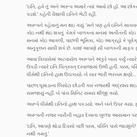
‘ઇતિ, હવે તું અને અરૂપ અમારે ત્યાં આવો છો હોં. આ છોક
પડશે.‘ કહેતી વૈશાલી ઇતિને ભેટી રહી.
અરૂપને કહેવાનું મન થઇ ગયું. ‘મને પણ હવે ઇતિને સાચવવી
કોઇ નથી થઇ શક્તું. કેમકે બાળકના મનમાં અતીતની કોઇ ભ
મનમાં કોઇ આગલી, પાછલી ભૂમિકા, કોઇ આગ્રહો કે પૂર્વગ
અનુકૂલન સાધી શકે છે. કાશ! આપણે સૌ બાળકની માફક
આવા વિચારોમાં અટવાયેલ અરૂપને અંકુરે બાય કર્યું ત્યા
ઉપડી ત્યારે ઇતિ ચિત્રવત્ દરવાજામાં ઉભી હતી. પરમ, પરિ
ધીમેથી ઇતિનો હાથ ઉંચકાયો. બે ચાર ભારી ભરખમ ક્ષણો… 
પાછળ ધૂમાડાના લિસોટા છોડતી કાર નજરથી અદ્રશ્ય થઇ. હ
સમજાયું નહીં. બે પાંચ મિનિટ સમય થીજી ગયો.
અરૂપે ધીમેથી ઇતિનો હાથ પકડયો. અને બંને ઉપર ગયા. ફર
અરૂપની નજર બારીની બહાર દેખાતા ખુલ્લા આસમાન પર પડી
‘ઇતિ, આપણે થોડા દિવસો પછી પરમ, પરિનિ પાસે જઇશુંને?
નથી ગમતું.’