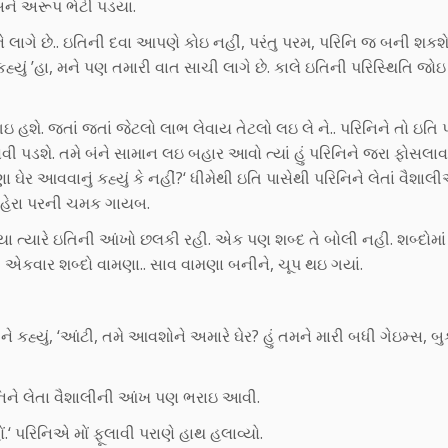
અને અરૂપ ભેટી પડયા.
ને લાગે છે.. ઇતિની દવા આપણે કોઇ નહીં, પરંતુ પરમ, પરિનિ જ બની શકશે.
ું ’હા, મને પણ તમારી વાત સાચી લાગે છે. કાલે ઇતિની પરિસ્થિતિ જોઇ 
ગઇ હશે. જતાં જતાં જેટલો લાભ લેવાય તેટલો લઇ લે ને.. પરિનિને તો ઇતિ 
વી પડશે. તમે બંને સામાન લઇ બહાર આવો ત્યાં હું પરિનિને જરા ફોસલાવત
 ઘેર આવવાનું કહ્યું કે નહીં?‘ ધીમેથી ઇતિ પાસેથી પરિનિને લેતાં વૈશાલીએ
ચહેરા પરની ચમક ગાયબ.
્યા ત્યારે ઇતિની આંખો છલકી રહી. એક પણ શબ્દ તે બોલી નહી. શબ્દોમાં
રી એકવાર શબ્દો વામણા.. સાવ વામણા બનીને, ચૂપ થઇ ગયાં.
ે કહ્યું, ‘આંટી, તમે આવશોને અમારે ઘેર? હું તમને મારી બધી ગેઇમ્સ, બ
નિને લેતા વૈશાલીની આંખ પણ ભરાઇ આવી.
‘ પરિનિએ મોં ફૂલાવી પરાણે હાથ હલાવ્યો.