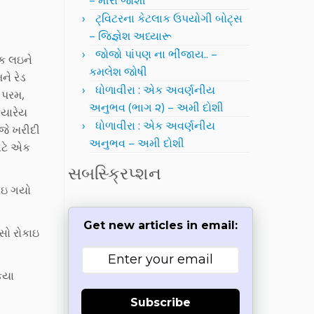
– મીરા જોશી
ટ્વિટરના કેટલાક ઉપયોગી બોટ્સ
– જિજ્ઞેશ અધ્યારૂ
જોજો પાંપણ ના ભીંજાય.. –
ોક લઇને
કમલેશ જોષી
ને રેડ
ધોળાવીરા : એક અવર્ણનીય
ે પરમ,
અનુભવ (ભાગ ૨) – અમી દોશી
કયારેય
ધોળાવીરા : એક અવર્ણનીય
આજે ખરીદી
અનુભવ – અમી દોશી
ાટે એક
સબસ્ક્રિપ્શન
 થઇ ગયો
Get new articles in email:
વસો રોકાઇ
કયા
Subscribe