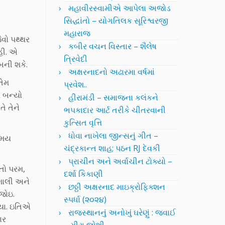
મહાવીરસ્વામીએ આપેલા અજોડ
સિદ્ધાંતો – યોગતિલક સૂરિશ્વરજી
મહારાજ
ેવો પથ્થર
કબીર વચન વિસ્તાર – શૈલેષ
હી. એ
ત્રિવેદી
બની શકે.
અક્ષરનાદનો અઢારમા વર્ષમાં
તેમ
પ્રવેશ..
 બન્યો
હીરામંડી – સમાજના કલંકને
ે તેને
ભપકાદાર આર્ટ તરીકે ચીતરવાની
કુત્સિત વૃત્તિ
ધોવા નાખેલા જીન્સનું ગીત –
સમય
ચંદ્રકાન્ત શાહ; પઠન RJ દેવકી
પ્રાચીન અને અર્વાચીન ટોક્યો –
તો પરમ,
દર્શા કિકાણી
ૈશાલી અને
છઠ્ઠી અક્ષરનાદ માઇક્રોફિક્શન
જોઇ.
સ્પર્ધા (૨૦૨૪)
ગયા. ઇતિએ
રાજસ્થાનનું અનોખું ઘરેણું : જવાઈ
ાર