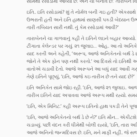
સામેથી રસોડામાં આવ્યા છે. અને ચા બનાવે છે.’ તારાબેને
ઇતિ.. ઇતિ રસોડામાં? શું તે નોર્મલ બની ગઇ હતી? એકસાથે
ઉભરાતી હતી અને ઇતિ હાથમાં સાણસી પકડી બેધ્યાન ઉભી 
તારી તબિયત સારી નથી. તું કેમ રસોડામાં આવી?‘
તારાબેનને ચા ગાળવાનું કહી તે ઇતિને લઇને બહાર આવ્યો.
ટીંગાતા કેલેન્ડર પર ગયું. ૨૧ જુલાઇ… ઓહ.. આ તો અનિકે
યાદ કરતી અને કહેતી, ’અરૂપ, આજે અનિકેતનો બર્થ ડે છ
જોને તે એક ફોન પણ નથી કરતો.‘ આ દિવસે તો ઇતિથી 
વાતોએ ચડાવી દેતો. આજે અરૂપને આ બધું યાદ આવી ગયું.
તેણે ઇતિને પૂછ્યું, ‘ઇતિ, આજે કઇ તારીખ છે તને યાદ છે?’
ઇતિ અનિકેત સામે જોઇ રહી. ’ઇતિ, આજે ૨૧ જુલાઇ.. આજે શુ
તારીખ ઇતિને યાદ અપાવવા આજે અરૂપ મથી રહ્યો. સમયની
’ઇતિ, એક મિનિટ.’ કહી અરૂપ ઇતિનો હાથ પકડી તેને પૂજાર
‘ઇતિ, આજે અનિકેતનો બર્થ ડે છે ને?‘ ઇતિ મૌન… એકીટશે
ચડાવ્યું. પછી વંદન કરી ધીમેથી બોલી રહ્યો, ’ઇતિ, તારા અનિને
આજે અનિનો જન્મદિવસ છે. ઇતિ, મને માફી નહીં.. જે સજા