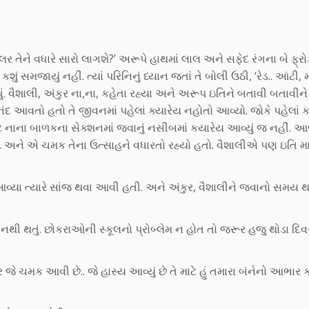
લર તેને વધારે સારો લાગશે?’ અરૂપે હાથમાં લાલ અને સફેદ રંગના બે ફ્ર
કશું સમજાયું નહીં. ત્યાં પરિનિનું ધ્યાન જતાં તે બોલી ઉઠી, ‘રેડ.. આંટી, મ
ધું. વૈશાલી, અંકુર ના,ના, કહેતા રહ્યા અને અરૂપ ઇતિને બતાવી બતાવીન
નંદ આવતો હતો તે જીવનમાં પહેલાં ક્યારેય નહોતો આવ્યો. જોકે પહેલાં 
ાટે નાના બાળકના સેક્શનમાં જવાનું નસીબમાં કયારેય આવ્યું જ નહીં. 
અને એ ચમક તેના ઉત્સાહને વધારતો રહ્યો હતો. વૈશાલીએ પણ ઇતિ મ
ે આવ્યા ત્યારે સાંજ થવા આવી હતી. અને અંકુર, વૈશાલીને જવાનો સમય
તો નથી થતું. છોકરાઓની સ્કૂલનો પ્રોબ્લેમ ન હોત તો જરૂર હજુ થોડા દિ
ર જે ચમક આવી છે.. જે હાસ્ય આવ્યું છે તે માટે હું તમારા બંનેનો આભાર 