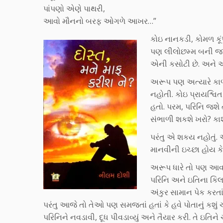
પાંપણો એણે પાથરી,
આવો મૌનનો બરફ ઓગળે આખર…”
કોઇ નાનકડી, કોમળ કૂં
પણ લીલોછમ્મ બની જાય
એની કસોટી છે. અને એ
અરૂપ પણ અત્યારે કાળ
નહોતી. કોઇ પ્રાયશ્વ
હતો. પરમ, પરિનિ જશે 
સંભાળી શકશે ખરો? કા
પરંતુ એ શકય નહોતું.
માનવીની ઇચ્છા હોય કે
અરૂપ ધારે તો પણ આવન
પરિનિ અને ઇતિના કિલક
અંકુર સામાન પેક કરત
પરંતુ આજે તો તેઓ પણ સમજતાં હતાં કે હવે પોતાનું કશું
પરિનિને નવડાવી, દૂધ પીવડાવ્યું અને તૈયાર કરી. તે ઇતિને