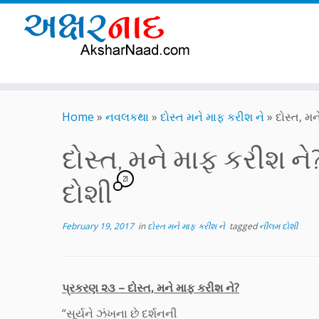
Skip
to
Home
»
નવલકથા
»
દોસ્ત મને માફ કરીશ ને
»
દોસ્ત, મ
content
દોસ્ત, મને માફ કરીશ 
21
દોશી
February 19, 2017
in
દોસ્ત મને માફ કરીશ ને
tagged
નીલમ દોશી
પ્રકરણ ૨૩ – દોસ્ત, મને માફ કરીશ ને?
“સૂર્યને ઝંખના છે દર્શનની