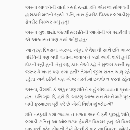
અરૂપ બાળકોની વાતો કરતો રહ્યો. ઇતિ એમ જ સાંભળતી ર
હાશકારો મળતો રહ્યો. ’ઇતિ, તારું ફેવરીટ પિક્ચર લગાડીશું
ફેવરીટ પિક્ચર કયું હતું?
અરૂપ ખુશ થયો. એટલીસ્ટ ઇતિની આંખોની એ પથરીલી શૂન્
એ આશ્વાસન પણ કયાં ઓછું હતું?
આ ત્રણ દિવસમાં અરૂપ, અંકુર કે વૈશાલી સાથે ઇતિ ભાગ્યે
પરિનિની પણ બધી વાતોના જવાબ તે ક્યાં આપી શકી હતી?
દોડતી રહી હતી. તેનું બધું કામ તેઓ કહે તે મુજબ કરતી ર
જરૂર કે ખબર પણ ક્યાં હતી? તેમની જીભ સતત ચાલુ રહેતી
રહેતા અને ઇતિને પણ એ જ મસ્તીમાં ઇનવોલ્વ કરતાં રહેતા
અરૂપ, વૈશાલી કે અંકુર પણ ઇતિને બહું બોલાવવાના પ્રયત્
હતા. ઇતિ ખુશ છે, હસે છે. આટલું આશ્વાસન તેમને માટે પૂરત
બધી ફરમાઇશ પૂરી કરે છે એથી વિશેષ શું જોઇએ?
ઇતિ તરફથી કશો જવાબ ન મળતા અરૂપે ફરી પૂછયું, ’ઇતિ,
લગાડી. ઇતિનું આ ઓલટાઇમ ફેવરીટ પિકચર હતું. એ પિક્ચ
બાળકની જેમ હોંશથી તેણે કેટલીયે વાર આ પિકચર જોયું હતુ