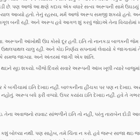
 છે. પણ આજે આ ક્ષણે કદાચ એક વધારે સત્ય અરૂપની સામે ઉઘડયું હ
ખ્યાલ આવ્યો હતો. તેનું રહસ્ય, મર્મ આજે અરૂપ સમજી શકયો હતો. 
ગૂલ બની રહી. અને અરૂપ હવે આગળ શું કરવું જોઇએ તેના વિચારોમાં 
યા હતા. અરૂપની આંખોથી ઉંઘ કોસો દૂર હતી. ઇતિ તો નાનકડા બાળકની જેમ
ઉથલપાથલ ચાલુ રહી. અને કોઇ નિર્ણય સપનામાં લેવાયો કે જાગતામાં
ષ કે સમજ જાગ્યા. અને અંતરમાં જાગી એક શાંતિ.
થઇને સૂઇ શકયો. બીજે દિવસે સવારે અરૂપની આંખ ખૂલી ત્યારે બાજુમાં
 પર કે બગીચામાં ઇતિ દેખાઇ નહીં. બાલ્કનીના હીંચકા પર પણ ન દેખાઇ. અર
હોતું. અરૂપ બધે ફરી વળ્યો. ઉપર કયાંય ઇતિ દેખાઇ નહીં. હવે તે ગભરા
ઇ. તેના અવાજનો રઘવાટ સાંભળીને ઇતિ તો નહીં, પરંતુ તારાબેન દોડી આવ
ુ તો કશું બોલ્યા નથી. પણ સાહેબ, તમે ચિંતા ન કરો. હવે જરૂર સાજા થઇ 