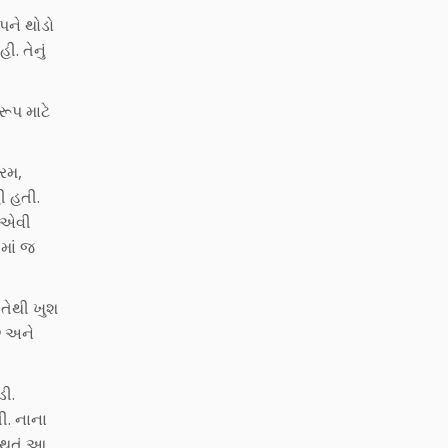
પને થોડો
. તેનું
ૂપ માટે
પરમ,
ી હતી.
ે એવી
માં જ
 તેથી ખુશ
છે અને
ડી.
ી. નાના
 થતું આ