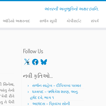
અંતરની અનુભૂતિનો અક્ષર ધ્વનિ..
ઑડિયો અક્ષરનાદ
સર્જક સૂચી
કોપીરાઈટ
સંપર્ક
Follow Us
X
Facebook
Bluesky
નવી કૃતિઓ…
ી સિનેમા,
સર્જન સાહેબ – દીપિકાબા પરમાર
રંતુ તેનો
ધમ્મપદ – ઋષિકેશ શરણ, અનુ.
કેવી રીતે
હર્ષદ દવે, ભાગ ૧
ુ તે પૈકી
અછાંદસ – પ્રિયંકા સોની