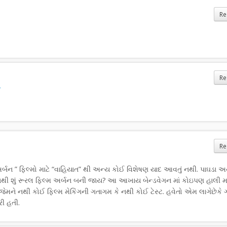
Re
Re
Re
બન ” ફિલ્મો માટે “વાહિયાત” થી અન્ય કોઈ વિશેષણ યાદ આવતું નથી. પાઘડા અ
 દેવાથી શું રૂરલ ફિલ્મ અર્બન બની જાય? આ આખાય બેન્ડવેગન માં કોઇપણ હાલી 
જેમને નથી કોઈ ફિલ્મ મેકિંગની ગતાગમ કે નથી કોઈ ટેસ્ટ. હવેતો એમ લાગેછેકે 
રી હતી.