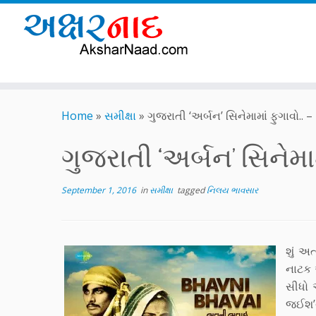
Skip
to
Home
»
સમીક્ષા
»
ગુજરાતી ‘અર્બન’ સિનેમામાં ફુગાવો..
content
ગુજરાતી ‘અર્બન’ સિનેમા
September 1, 2016
in
સમીક્ષા
tagged
નિલય ભાવસાર
શું અ
નાટક 
સીધો 
જઈશ’થ