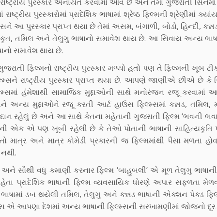
 રાષ્ટ્રીય પુરસ્કાર એનાયત કરવામાં આવે છે અને તેમાં ગુજરાતી સિનેમા
ાષ્ટ્રીય પુરસ્કારોમાં પ્રાદેશિક ભાષામાં શ્રેષ્ઠ ફિલ્મની શ્રેણીમાં ક્યા
 આ પુરસ્કાર પ્રાપ્ત થયા છે તેમાં અસમ, બંગાળી, બોડો, હિન્દી, કન્નડ
્કૃત, તમિલ અને તેલુગુ ભાષાનો સમાવેશ થાય છે. આ સિવાય અન્ય ભાષાન
ષાનો સમાવેશ થાય છે.
ઠ ગુજરાતી ફિલ્મનો રાષ્ટ્રીય પુરસ્કાર મળ્યો હતો પણ તે ફિલ્મની ખૂબ ટી
્મ્સને રાષ્ટ્રીય પુરસ્કાર પ્રાપ્ત થયા છે. આપણે જાણીએ છીએ છે કે
મ્સમાં હંમેશાથી સામાજિક મુદ્દાઓની સાથે મનોરંજન રજૂ કરવામાં 
અન્ય મુદ્દાઓને રજૂ કરતી આર્ટ હાઉસ ફિલ્મ્સમાં કન્નડ, તમિલ,
ગદાન રહેલું છે અને આ સાથે કેતના મહેતાની ગુજરાતી ફિલ્મ ‘ભવની ભવા
માની એક એ પણ ખૂબી રહેલી છે કે તેઓ પોતાની ભાષાની સાહિત્યકૃતિ
ં તો માત્ર અને માત્ર કોમેડી પ્રકારની જ ફિલ્મમાંથી પૈસા મળતા હોવ
 નથી.
ને સૌથી વધુ કમાણી કરનાર ફિલ્મ ‘બાહુબલી’ એ મૂળ તેલુગુ ભાષાની 
ા પ્રાદેશિક ભાષાની ફિલ્મ વ્યવસાયિક ધોરણે અપાર સફળતા મેળવી
ાષામાં ડબ થયેલી તમિલ, તેલુગુ અને કન્નડ ભાષાની એક્શન પેક્ડ ફિલ
મ્સ એ આપણા દેશમાં અન્ય ભાષાની ફિલ્મ્સની સરખામણીમાં જોજનો દૂર 