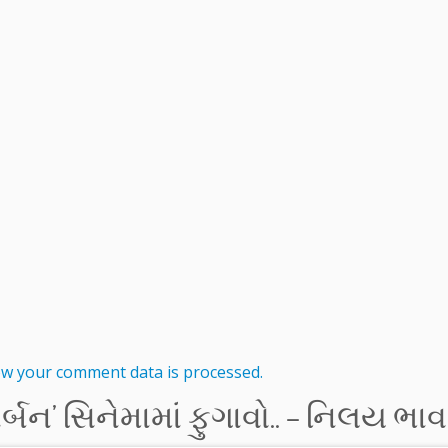
w your comment data is processed.
્બન’ સિનેમામાં ફુગાવો.. – નિલય ભા