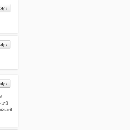
ply
↓
ply
↓
ply
↓
ને
મવાલી
ગામડાની