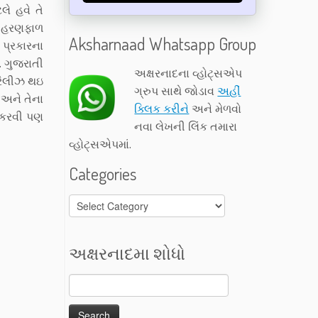
લે હવે તે
ાએ હરણફાળ
Aksharnaad Whatsapp Group
ધ પ્રકારના
. ગુજરાતી
અક્ષરનાદના વ્હોટ્સએપ
ે રિલીઝ થઇ
ગ્રુપ સાથે જોડાવ
અહીં
 અને તેના
ક્લિક કરીને
અને મેળવો
ા કરવી પણ
નવા લેખની લિંક તમારા
વ્હોટ્સએપમાં.
Categories
Categories
અક્ષરનાદમા શોધો