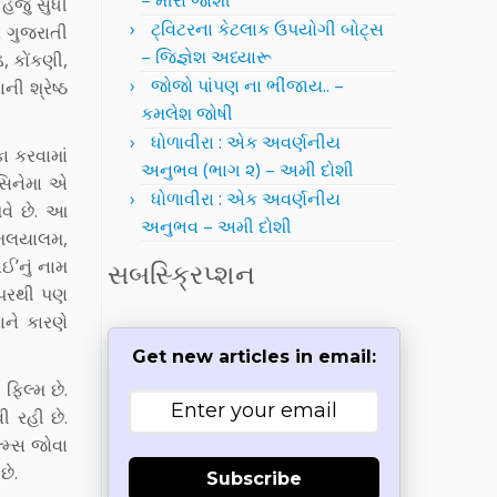
– મીરા જોશી
 હજુ સુધી
ટ્વિટરના કેટલાક ઉપયોગી બોટ્સ
ંય ગુજરાતી
– જિજ્ઞેશ અધ્યારૂ
, કોંકણી,
જોજો પાંપણ ના ભીંજાય.. –
ી શ્રેષ્ઠ
કમલેશ જોષી
ધોળાવીરા : એક અવર્ણનીય
કા કરવામાં
અનુભવ (ભાગ ૨) – અમી દોશી
 સિનેમા એ
ધોળાવીરા : એક અવર્ણનીય
આવે છે. આ
અનુભવ – અમી દોશી
 મલયાલમ,
ઈ’નું નામ
સબસ્ક્રિપ્શન
 પરથી પણ
ાને કારણે
Get new articles in email:
ફિલ્મ છે.
 રહી છે.
્મ્સ જોવા
છે.
Subscribe