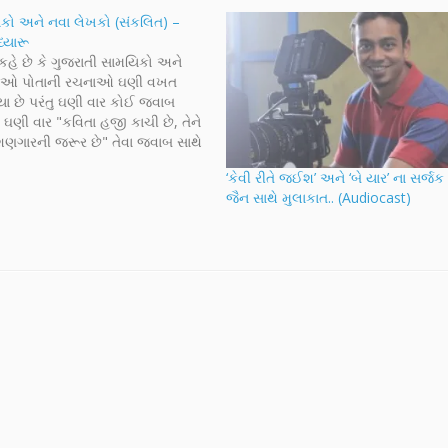
કો અને નવા લેખકો (સંકલિત) –
્યારૂ
 કહે છે કે ગુજરાતી સામયિકો અને
 તેઓ પોતાની રચનાઓ ઘણી વખત
યા છે પરંતુ ઘણી વાર કોઈ જવાબ
ઘણી વાર "કવિતા હજી કાચી છે, તેને
શણગારની જરૂર છે" તેવા જવાબ સાથે
ે અને ઘણી વખત "પ્રયત્ન સારો છે
‘કેવી રીતે જઈશ’ અને ‘બે યાર’ ના સર્જ
મૂળભૂત…
જૈન સાથે મુલાકાત.. (Audiocast)