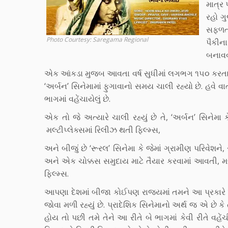
માત્ર 
રહો ગ
સફળતા
Photo Courtesy: Saregama Regional
પૈકીન
બનાવવા
એક આંકડા મુજબ આવતા વર્ષ સુધીમાં લગભગ ૧૫૦ કરતા વ
‘અર્બન’ સિનેમામાં ફુગાવાનો સમય ચાલી રહ્યો છે. હવે 
ભાગમાં વહેંચાયેલું છે.
એક તો જે અત્યારે ચાલી રહ્યું છે તે, ‘અર્બન’ સિનેમા કે
મલ્ટીપ્લેક્સમાં રિલીઝ થતી ફિલ્મ્સ,
અને બીજું છે ‘રૂરલ’ સિનેમા કે જેમાં ગ્રામીણ પરિવેશ
અને એક ચોક્કસ સમુદાય માટે તૈયાર કરવામાં આવતી, મલ્
ફિલ્મ્સ.
આપણા દેશમાં બીજા કોઈપણ રાજ્યમાં તમને આ પ્રકારે પ્
જોવા મળી રહ્યું છે. પ્રાદેશિક સિનેમાનો અર્થ જ એ છે 
હોય તો પછી તમે તેને આ રીતે બે ભાગમાં કેવી રીતે વહેંચી