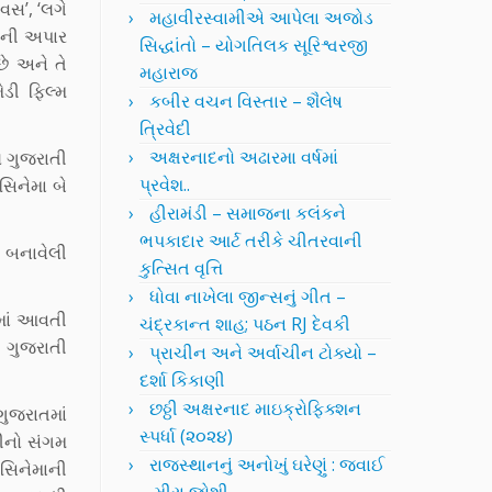
િવસ’, ‘લગે
મહાવીરસ્વામીએ આપેલા અજોડ
સ’ની અપાર
સિદ્ધાંતો – યોગતિલક સૂરિશ્વરજી
ે અને તે
મહારાજ
ેડી ફિલ્મ
કબીર વચન વિસ્તાર – શૈલેષ
ત્રિવેદી
અક્ષરનાદનો અઢારમા વર્ષમાં
લ ગુજરાતી
પ્રવેશ..
સિનેમા બે
હીરામંડી – સમાજના કલંકને
ભપકાદાર આર્ટ તરીકે ચીતરવાની
ને બનાવેલી
કુત્સિત વૃત્તિ
ધોવા નાખેલા જીન્સનું ગીત –
ામાં આવતી
ચંદ્રકાન્ત શાહ; પઠન RJ દેવકી
ી ગુજરાતી
પ્રાચીન અને અર્વાચીન ટોક્યો –
દર્શા કિકાણી
છઠ્ઠી અક્ષરનાદ માઇક્રોફિક્શન
ગુજરાતમાં
સ્પર્ધા (૨૦૨૪)
ણીનો સંગમ
રાજસ્થાનનું અનોખું ઘરેણું : જવાઈ
 સિનેમાની