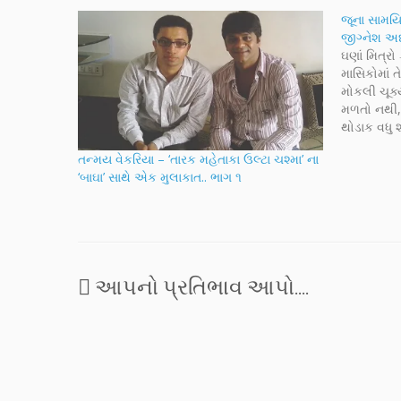
જૂના સામયિ
જીગ્નેશ અધ
ઘણાં મિત્રો
માસિકોમાં
મોકલી ચૂક્
મળતો નથી, 
થોડાક વધુ 
પાછી આવે છ
તન્મય વેકરિયા – ‘તારક મહેતાકા ઉલ્ટા ચશ્મા’ ના
પરંતુ તેનો 
‘બાઘા’ સાથે એક મુલાકાત.. ભાગ ૧
આપનો પ્રતિભાવ આપો....