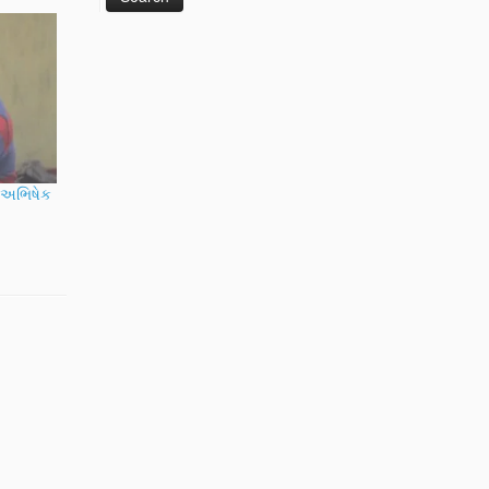
ક અભિષેક