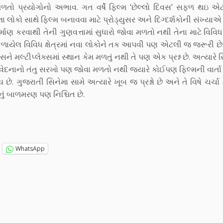
 મળતો પ્રયોગોનો અભાવ. ગત વર્ષે ફિલ્મ ‘છેલ્લો દિવસ’ સફળ થઇ એટ
ેલા લોકો સાથે ફિલ્મ બનાવવા માટે પ્રોડ્યુસર અને દિગ્દર્શકોની સંખ્ય
નિર્માણ કરવાથી તેની ગુણવત્તામાં સુધારો જોવા મળતો નથી તેના માટે વિવિ
સંકળાયેલ વિવિધ ક્ષેત્રમાં નવા લોકોને તક આપવી પણ એટલી જ જરૂરી છે
્સને મલ્ટીપ્લેક્સમાં સ્થાન કેમ મળતું નથી તે પણ એક પ્રશ્ન છે. અત્યાર
ંવેદનાનો તંતુ સરખો પણ જોવા મળતો નથી જ્યારે કોઈપણ ફિલ્મની વાર્તા
 છે. ગુજરાતી સિનેમા સામે અત્યારે ખૂબ જ પ્રશ્નો છે અને તે વિષે ચર્ચ
ું બાળમરણ પણ નિશ્ચિત છે.
WhatsApp