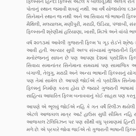
ફિલ્મ્સને હિન્દી ફિલ્મ્સ એટલે કે બોલીવૂડથી અલગ રીતે
પોતાનું સ્થાન જમાવી શક્યું નથી. આ વર્ષે યોજાયેલા ૬૩માં ર
સિનેમાને સ્થાન જ નથી અને આ સિવાય જે ભાષાની ફિલ્મ્સને
મૈથિલી, મલયાલમ, મણીપુરી, મરાઠી, ઉડિયા, પંજાબી, સંસ
ફિલ્મ્સની શ્રેણીમાં હરિયાણા, ખાસી, મિઝો અને વાંચો ભા
વર્ષ ૨૦૧૩માં આવેલી ગુજરાતી ફિલ્મ ‘ધ ગૂડ રોડ’ને શ્રેષ્
આવી હતી. અત્યાર સુધી અલ્પ સંખ્યામાં ગુજરાતીને ફિલ
મનોરંજનનું સાધન છે પણ આપણા દેશમાં પ્રાદેશિક ફિલ્
સિવાય સમાનાંતર સિનેમાના સમયમાં પણ સામાજિક અને 
બંગાળી, તેલુગુ, મરાઠી અને અન્ય ભાષાની ફિલ્મ્સનું યો
પણ તેમાં સામેલ છે. આપણે જોઈએ તો પ્રાદેશિક સિને
ફિલ્મનું નિર્માણ કરતા હોય છે જ્યારે ગુજરાતી ભાષામા
સાહિત્ય આધારિત ફિલ્મ બનાવવાનું કોઈ સાહસ પણ કરતુ
આપણે એ ભૂલવું જોઈએ નહિ કે ગત વર્ષે રિલીઝ થયેલી અ
એટલે આજકાલ માત્ર આર્ટ હાઉસ સુધી સીમિત નહિ રહેત
આજકાલ ટેલિવિઝન પર પણ સૌથી વધુ પ્રમાણમાં હિન્દી ભ
મળે છે. એ પ્રકારે જોવા જઈએ તો ગુજરાતી ભાષાની ફિલ્