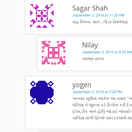
Sagar Shah
September 3, 2016 at 11:26 PM
વાહ નિલય. સારું , નીડર વિશ્લેષણ.
Nilay
September 5, 2016 at 9:33 AM
આભાર સાગર
yogen
September 2, 2016 at 7:28 PM
અત્યાર સુધીમાં આવેલ આ તમામ “અર્
ધોતિયા ને જીન્સ વડે રિપ્લેસ કરી
(ટોમ,ડીક અને હેરી) જોડાઈ જાયછે.
પાળિયા વાળી ફિલ્મો સાત દરજ્જે સા