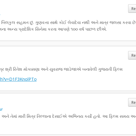
Re
ં બિલકુલ સહમત છું. ગુણવત્તા સાથે કોઈ લેવાદેવા નથી અને માત્ર જલસા કરવા છ
ેશના અન્ય પ્રાદેશિક સિનેમા કરતા આપણે ૧૦૦ વર્ષ પાછળ છીએ.
Re
ત્ર શ્રી રિતેશ મોકાસણા અને યુવરાજ જાડેજાએ બનાવેલી ગુજરાતી ફિલ્મ
tch?v=D1F3KnolPTo
Re
AM
ને તેમાં મારી મિત્ર તિલ્લાના દેસાઈએ અભિનય કર્યો હતો. આ ફિલ્મ સમય અન