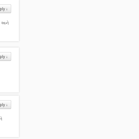
ply
↓
ે અને
ply
↓
ply
↓
ે