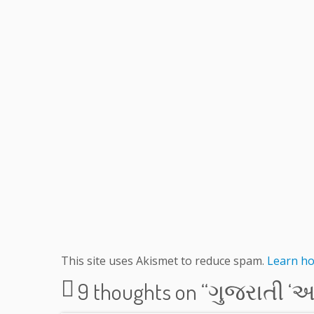
This site uses Akismet to reduce spam.
Learn ho
9 thoughts on “
ગુજરાતી ‘અર