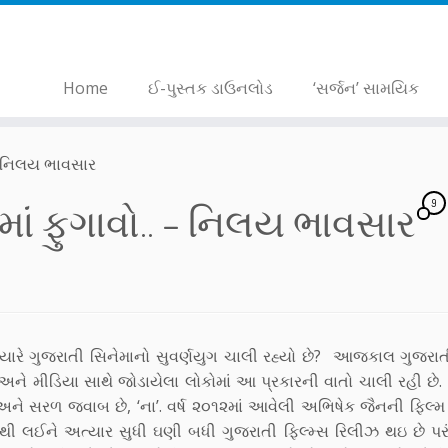
Home
ઈ-પુસ્તક ડાઉનલોડ
‘સર્જન’ સામયિક
 – નિલય ભાવસાર
9
માં ફુગાવો.. – નિલય ભાવસાર
ત્યારે ગુજરાતી સિનેમાનો સુવર્ણયુગ ચાલી રહ્યો છે? આજકાલ ગુજરાત
અને મીડિયા સાથે જોડાયેલા લોકોમાં આ પ્રકારની વાતો ચાલી રહી છે. પ
અને સરળ જવાબ છે, ‘ના’. વર્ષ ૨૦૧૨માં આવેલી અભિષેક જૈનની ફિલ્મ ‘
ી લઈને અત્યાર સુધી ઘણી બધી ગુજરાતી ફિલ્મ્સ રિલીઝ થઇ છે પરંત