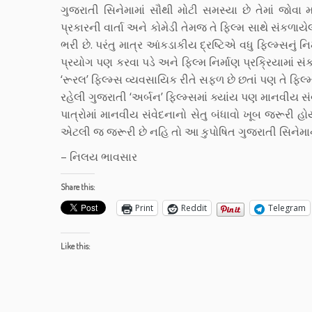
ગુજરાતી સિનેમામાં સૌથી મોટી સમસ્યા છે તેમાં જોવા
પ્રકારની વાર્તા અને કોમેડી તેમજ તે ફિલ્મ સાથે સંકળાય
ભરી છે. પરંતુ માત્ર આંકડાકીય દ્રષ્ટિએ વધુ ફિલ્મ્સનું 
પ્રયોગ પણ કરવા પડે અને ફિલ્મ નિર્માણ પ્રક્રિયામાં 
‘રૂરલ’ ફિલ્મ્સ વ્યવસાયિક રીતે સફળ છે છતાં પણ તે ફિલ્મ
રહેલી ગુજરાતી ‘અર્બન’ ફિલ્મ્સમાં ક્યાંય પણ માનવીય સ
પાત્રોમાં માનવીય સંવેદનાનો સેતુ બંધાવો ખૂબ જરૂરી હોય
એટલી જ જરૂરી છે નહિ તો આ કુપોષિત ગુજરાતી સિનેમાન
– નિલય ભાવસાર
Share this:
Print
Reddit
Telegram
Like this: