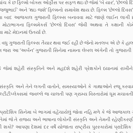
પાંચ કે છ ફિલ્મો બોક્સ ઓફીસ પર સફળ થઇ છે જેમાં ‘બે યાર’, ‘છેલ્લો દ
ુજ્જુભાઈ’ અને ‘થઇ જશે’ ફિલ્મનો સમાવેશ થાય છે. ફિલ્મ ‘છેલ્લો દિવ
 બાદ આજકાલ ગુજરાતી ફિલ્મ્સ બનાવવા માટે જાણે લાઈન લાગી છ
ા મોટાભાગના ફિલ્મમેકર્સ ‘છેલ્લો દિવસ’ જેવી અથવા તે કક્ષાની કોમ
 માટે મેદાનમાં ઉતર્યા છે.
ધુ ગુજરાતી ફિલ્મ્સ તૈયાર થવા જઈ રહી છે જેનો મતલબ એ છે કે હા
વાત જરા આ ‘અર્બન’ ગુજરાતી સિનેમા નામના લેબલ અંગેની તો ગુજરાતી 
 જેમાં શહેરી સંસ્કૃતિને અને મહદંશે શહેરી પ્રેક્ષકોને ધ્યાનમાં રાખી
ને, સંસ્કૃતિ અને તેને લગતી વાતોને, સમસ્યાઓને કે ગાથાઓને રજૂ કરવ
ટીટીપ્લેક્સમાં જવલ્લે જ ચાલતી પણ ગ્રામ્ય વિસ્તારોમાં ધૂમ મચાવત
રાદેશિક સિનેમા બે ભાગમાં વહેંચાયેલું જોવા નહિ મળે કે જે આજકાલ 
કે તેમાં જે તે રાજ્ય અને ભાષાના લોકોની સંસ્કૃતિ અને તેમની રહેણીકર
 શકો? આપણા દેશમાં દર વર્ષે યોજાતા રાષ્ટ્રીય પુરસ્કારોમાં પ્રાદેશિક