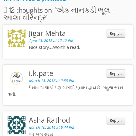
12 thoughts on “
એક નાનકડી ભૂલ –
આશા વીરેન્દ્ર
”
Jigar Mehta
Reply
↓
April 13, 2016 at 12:17 PM
Nice story….Worth a read.
i.k.patel
Reply
↓
March 18, 2016 at 2:38 PM
પૈસાવાળા લોકો પણ લાગણી પ્રધાન હોય છે. બહુજ સરસ
વાર્તા.
Asha Rathod
Reply
↓
March 10, 2016 at 5:44 PM
વહ ખુબ સરસ્