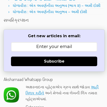
ધોળાવીરા : એક અવર્ણનીય અનુભવ (ભાગ ૨) – અમી દોશી
ધોળાવીરા : એક અવર્ણનીય અનુભવ – અમી દોશી
સબસ્ક્રિપ્શન
Get new articles in email:
Subscribe
Aksharnaad Whatsapp Group
અક્ષરનાદના વ્હોટ્સએપ ગ્રુપ સાથે જોડાવ
અહીં
ક્લિક કરીને
અને મેળવો નવા લેખની લિંક તમારા
વ્હોટ્સએપમાં.
Categories