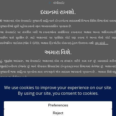
કોપીરાઈટ
ધ્યાનમાં રાખશો..
© અક્ષરનાદ.કોમ વેબસાઈટ ગુજરાતી સાહિત્યને ઈન્ટરનેટના માધ્યમથી વિશ્વના વિવિધ વિભાગોમાં વસતા
ગુજરાતીઓ સુધી પહોંચાડવાનો તદ્દન અવ્યાવસાયિક પ્રયાસ છે.
આ વેબસાઈટ પર સંકલિત બધી જ રચનાઓના સર્વાધિકાર રચનાકાર અથવા અન્ય અધિકારધારી
વ્યક્તિ પાસે સુરક્ષિત છે. માટે અક્ષરનાદ પર પ્રસિધ્ધ કોઈ પણ રચના કે અન્ય લેખો કોઈ પણ
સાર્વજનિક લાઈસંસ (જેમ કે GFDL અથવા ક્રિએટીવ કોમન્સ) હેઠળ ઉપલબ્ધ નથી.
વધુ વાંચો ...
અમારા વિશે..
હું, જીજ્ઞેશ અધ્યારૂ, આ વેબસાઈટ અક્ષરનાદ.કોમ ના સંપાદક તરીકે કામ કરૂં છું. વ્યવસાયે મરીન
જીયોટેકનીકલ ઈજનેર છું અને પીપાવાવ શિપયાર્ડમાં ઈન્ફ્રાસ્ટ્રક્ચર વિભાગમાં મેનેજર છું. અક્ષરનાદ
ગુજરાતી ભાષા સાહિત્ય પ્રત્યેના મારા વળગણને એક માધ્યમ આપવાનો પ્રયત્ન છે... અમારા વિશે વધુ
વાંચવા
અહીં ક્લિક કરો...
Secured Site Assurance
· © 2026
Aksharnaad.com
By Jignesh Adhyaru ·