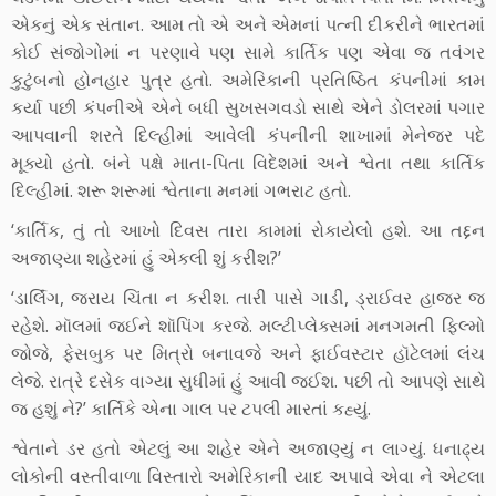
એકનું એક સંતાન. આમ તો એ અને એમનાં પત્ની દીકરીને ભારતમાં
કોઈ સંજોગોમાં ન પરણાવે પણ સામે કાર્તિક પણ એવા જ તવંગર
કુટુંબનો હોનહાર પુત્ર હતો. અમેરિકાની પ્રતિષ્ઠિત કંપનીમાં કામ
કર્યા પછી કંપનીએ એને બધી સુખસગવડો સાથે એને ડોલરમાં પગાર
આપવાની શરતે દિલ્હીમાં આવેલી કંપનીની શાખામાં મેનેજર પદે
મૂક્યો હતો. બંને પક્ષે માતા-પિતા વિદેશમાં અને શ્વેતા તથા કાર્તિક
દિલ્હીમાં. શરૂ શરૂમાં શ્વેતાના મનમાં ગભરાટ હતો.
‘કાર્તિક, તું તો આખો દિવસ તારા કામમાં રોકાયેલો હશે. આ તદ્દન
અજાણ્યા શહેરમાં હું એકલી શું કરીશ?’
‘ડાર્લિંગ, જરાય ચિંતા ન કરીશ. તારી પાસે ગાડી, ડ્રાઈવર હાજર જ
રહેશે. મૉલમાં જઈને શૉપિંગ કરજે. મલ્ટીપ્લેક્સમાં મનગમતી ફિલ્મો
જોજે, ફેસબુક પર મિત્રો બનાવજે અને ફાઈવસ્ટાર હૉટેલમાં લંચ
લેજે. રાત્રે દસેક વાગ્યા સુધીમાં હું આવી જઈશ. પછી તો આપણે સાથે
જ હશું ને?’ કાર્તિકે એના ગાલ પર ટપલી મારતાં કહ્યું.
શ્વેતાને ડર હતો એટલું આ શહેર એને અજાણ્યું ન લાગ્યું. ધનાઢ્ય
લોકોની વસ્તીવાળા વિસ્તારો અમેરિકાની યાદ અપાવે એવા ને એટલા