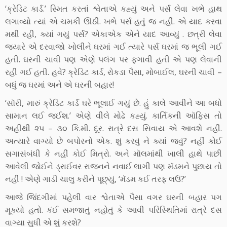
‘ક્રેડિટ કાર્ડ.’ સ્મિત કરતાં શ્વેતાએ કહ્યું અને પર્સ લેવા ખભે હાથ
લગાવ્યો ત્યાં એ ચમકી ઊઠી. ખભે પર્સ હતું જ નહીં. એ યાદ કરવા
મથી રહી, ક્યાં ગયું પર્સ? એકાએક એને યાદ આવ્યું . છત્રી લેવા
જ્યારે એ દરવાજો ખોલીને ઘરમાં ગઈ ત્યારે પર્સ ઘરમાં જ ભૂલી ગઈ
હતી. ઘરની ચાવી પણ એણે પલંગ પર ફગાવી હતી એ પણ લેવાની
રહી ગઈ હતી. હવે? ક્રેડિટ કાર્ડ, રોકડા પૈસા, મોબાઈલ, ઘરની ચાવી –
બધું જ ઘરમાં અને એ ઘરની બહાર!
‘સૉરી, મારું ક્રેડિટ કાર્ડ ઘરે ભૂલાઈ ગયું છે. હું કાલે આવીને આ બધો
સામાન લઈ જઈશ.’ એણે વીલે મોઢે કહ્યું. કાર્તિકની ઑફિસ તો
અહીંથી ૨૫ – ૩૦ કિ.મી. દૂર. રાત્રે દસ સિવાય એ આવશે નહીં.
અત્યારે વાગ્યો છે બપોરનો એક. શું કરવું ને ક્યાં જવું? નહીં કોઈ
સગાસંબંધી કે નહીં કોઈ મિત્રો. અને મૉલમાંથી ખાલી હાથે પાછી
આવેલી જોઈને ડ્રાઈવર રાજનને નવાઈ લાગી પણ મૅડમને પુછાય તો
નહીં ! એણે ગાડી ચાલુ કરીને પૂછ્યું, ‘મૅડમ કઈ તરફ લઉં?’
આજે જિંદગીમાં પહેલી વાર શ્વેતાએ પૈસા વગર ઘરની બહાર પગ
મૂક્યો હતો. કંઈ સમજાતું નહોતું કે આવી પરિસ્થિતિમાં રાત્રે દસ
વાગ્યા સુધી એ શું કરશે?