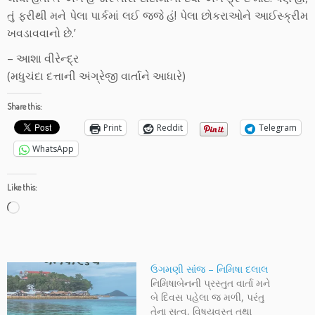
તું ફરીથી મને પેલા પાર્કમાં લઈ જજે હં! પેલા છોકરાઓને આઈસ્ક્રીમ
ખવડાવવાનો છે.’
– આશા વીરેન્દ્ર
(મધુચંદા દત્તાની અંગ્રેજી વાર્તાને આધારે)
Share this:
Print
Reddit
Telegram
WhatsApp
Like this:
Loading…
ઉગમણી સાંજ – નિમિષા દલાલ
નિમિષાબેનની પ્રસ્તુત વાર્તા મને
બે દિવસ પહેલા જ મળી, પરંતુ
તેના સત્વ, વિષયવસ્તુ તથા