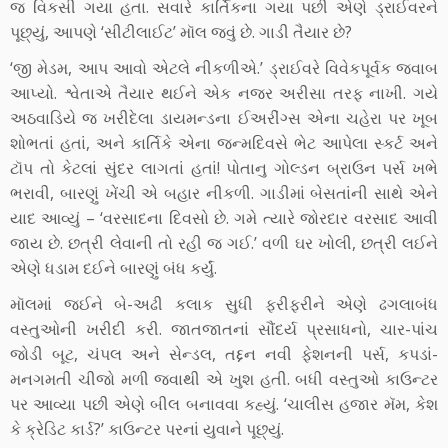
જ વિકસી ગયા હતા. સવારે કાર્તિકના ગયા પછી એણે ડ્રાઈવરને
પૂછ્યું, આપણે ‘સીટીલાઈટ’ મૉલ જવું છે. ગાડી તૈયાર છે?
‘જી મેડમ, આપ આવો એટલે નીકળીએ.’ ડ્રાઈવરે વિવેકપૂર્વક જવાબ
આપ્યો. શ્વેતાએ તૈયાર થઈને એક નજર અરીસા તરફ નાખી. ગયે
અઠવાડિયે જ ખરીદેલા ડાયમન્ડના ઈઅરીંગ્સ એના ચહેરા પર ખૂબ
શોભતાં હતાં, અને કાર્તિકે એના જન્મદિવસે ભેટ આપેલા સ્કર્ટ અને
ટૉપ તો કેટલાં સુંદર લાગતાં હતાં! પોતાનુ ગોલ્ડન બ્રાઉન પર્સ ખભે
ભરાવી, બારણું ખેંચી એ બહાર નીકળી. ગાડીમાં બેસતાંની સાથે એને
યાદ આવ્યું – ‘વરસાદના દિવસો છે. ગમે ત્યારે જોરદાર વરસાદ આવી
જાય છે. છત્રી લેવાની તો રહી જ ગઈ.’ વળી ઘર ખોલી, છત્રી લઈને
એણે ધડામ દઈને બારણું બંધ કર્યું.
મૉલમાં જઈને બે-અઢી કલાક સુધી ફરીફરીને એણે ઢગલાબંધ
વસ્તુઓની ખરીદી કરી. જાતજાતનાં સૌંદર્ય પ્રસાધનો, ચાર-પાંચ
જોડી બૂટ, ચંપલ અને સેન્ડલ, તદ્દન નવી ફેશનની પર્સ, કપડાં-
મનગમતી ચીજો મળી જવાથી એ ખુશ હતી. બધી વસ્તુઓ કાઉન્ટર
પર આવ્યા પછી એણે બીલ બનાવવા કહ્યું. ‘ચાલીસ હજાર મૅમ, કેશ
કે ક્રેડિટ કાર્ડ?’ કાઉન્ટર પરનાં યુવાને પૂછ્યું.