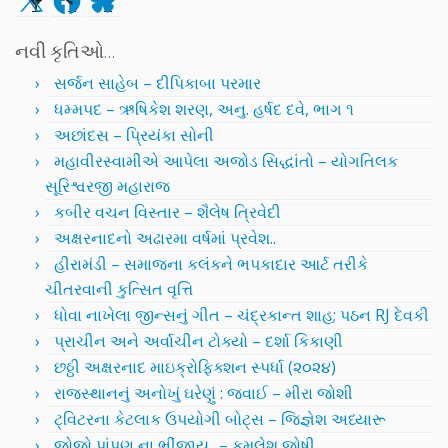
નવી કૃતિઓ…
સર્જન સાહેબ – દીપિકાબા પરમાર
ધમ્મપદ – ઋષિકેશ શરણ, અનુ. હર્ષદ દવે, ભાગ ૧
અછાંદસ – પ્રિયંકા સોની
મહાવીરસ્વામીએ આપેલા અજોડ સિદ્ધાંતો – યોગતિલક
સૂરિશ્વરજી મહારાજ
કબીર વચન વિસ્તાર – શૈલેષ ત્રિવેદી
અક્ષરનાદનો અઢારમા વર્ષમાં પ્રવેશ..
હીરામંડી – સમાજના કલંકને ભપકાદાર આર્ટ તરીકે
ચીતરવાની કુત્સિત વૃત્તિ
ધોવા નાખેલા જીન્સનું ગીત – ચંદ્રકાન્ત શાહ; પઠન RJ દેવકી
પ્રાચીન અને અર્વાચીન ટોક્યો – દર્શા કિકાણી
છઠ્ઠી અક્ષરનાદ માઇક્રોફિક્શન સ્પર્ધા (૨૦૨૪)
રાજસ્થાનનું અનોખું ઘરેણું : જવાઈ – મીરા જોશી
ટ્વિટરના કેટલાક ઉપયોગી બોટ્સ – જિજ્ઞેશ અધ્યારૂ
જોજો પાંપણ ના ભીંજાય.. – કમલેશ જોષી