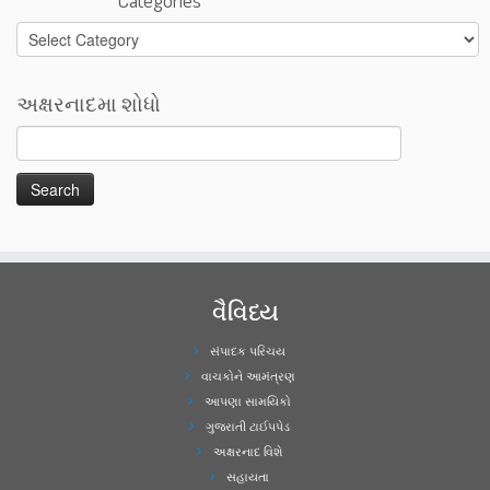
Categories
અક્ષરનાદમા શોધો
વૈવિધ્ય
સંપાદક પરિચય
વાચકોને આમંત્રણ
આપણા સામયિકો
ગુજરાતી ટાઈપપેડ
અક્ષરનાદ વિશે
સહાયતા