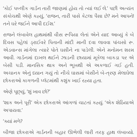
‘કોઈ પબ્લીક ગાર્ડન તારી જાણમાં હોય તો ત્યાં લઈ લે.’ પછી અત્યંત
સંકોચથી એણે કહ્યું, ‘રાજન, તારી પાસે કેટલા પૈસા છે? મને આપને!
તને ઘરે જઈને આપી દઈશ.’
રાજને લંબાવેલ હાથમાંથી વીસ રૂપિયા લેતાં એને યાદ આવ્યું કે બે
દિવસ પહેલાં ડ્રાઈવરે પિતાની માંદી માની દવા લાવવા પાંચસો રૂ.
એડવાન્સ માંગેલા ત્યારે પોતે ઘસીને ના પાડેલી. એને મનોમન શરમ
આવી. ગાર્ડનમાં દાખલ થઈને ઝાડની છાયામાં મૂકેલા બાકડા પર એ
બેસી પડી. માનસિક થાક અને ભૂખથી એ અકળાઈ ગઈ હતી.
અચાનક એનું ધ્યાન ગયું તો નીચે ઘાસમાં બેસીને બે-ત્રણ મેલાઘેલા
છોકરાઓ કાગળની પ્લૅટમાંથી કશુંક ખાઈ રહ્યા હતા.
એણે પૂછ્યું, ‘શું ખાવ છો?’
‘શાક અને પૂરી’ એક છોકરાએ આંગળાં ચાટતાં કહ્યું. ‘એક શેઠિયાએ
અપાયવા.’
‘ક્યાં મળે?
બીજા છોકરાએ ગાર્ડનની બહાર ઊભેલી લારી તરફ હાથ લંબાવ્યો.