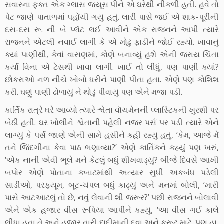
સવારના ફક્ત એક ગ્લાસ જ્યૂસ પીને એ ઘરેથી નીકળી હતી. હવે તો
પેટ જાણે પાતાળમાં પહોંચી ગયું હતું. લારી પાસે જઈ એ શાક-પૂરીની
દસ-દસ રૂ. ની બે પ્લૅટ લઈ આવીને એક રાજનને આપી ત્યારે
રાજનને એટલી નવાઈ લાગી કે એ મોઢું ફાડીને જોઈ રહ્યો. ખાવાનું
ક્યાં પાણીથી, કેવાં વાસણમાં, કોણે બનાવ્યું હશે એની જરાય ચિંતા
કર્યા વિના એ ટેસથી ખાવા લાગી. ખાઈ તો લીધું, પણ પાણી ક્યાં?
છોકરાઓ નળ નીચે ખોબો ધરીને પાણી પીતા હતા. એણે પણ કોશિશ
કરી. ઘણું પાણી ઢોળાયું ને થોડું પીવાયું પણ એને મજા પડી.
કાર્તિક રાત્રે ઘરે આવ્યો ત્યારે શ્વેતા વૉચમેનની પ્લાસ્ટિકની ખુરશી પર
બેઠી હતી. ઘર ખોલીને શ્વેતાની પહેલી નજર પર્સ પર પડી ત્યારે એને
લાગ્યું કે પર્સ જાણે એની સામે હસીને કહી રહ્યું હતું, ‘કેમ, આજે મેં
તને જિંદગીના કેવા પાઠ ભણાવ્યા?’ એણે કાર્તિકને કહ્યું પણ ખરું,
‘એક નાની એવી ભૂલે મને કેટલું બધું શીખવાડ્યું? બીજે દિવસે આખી
બપોર એણે પોતાના કબાટમાંથી અત્યાર સુધી અકબંધ પડેલી
સાડીઓ, પરફ્યૂમ, બૂટ-ચંપલ બધું કાઢ્યું અને મનમાં બોલી, ‘મારી
પાસે આટઆટલું તો છે, નવું લેવાની શી જરૂર?’ પછી રાજનને બોલાવી
એને એક હજાર વીસ રૂપિયા આપીને કહ્યું, ‘આ વીસ ગઈ કાલે
લીધા હતા તે અને હજાર તારી દાદીમાની દવા અને ફ્રૂટ માટે. પણ હા,