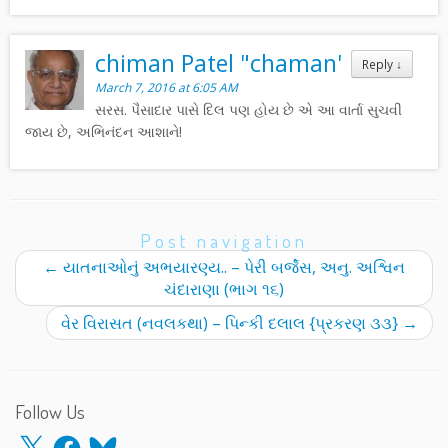
chiman Patel "chaman'
Reply
↓
March 7, 2016 at 6:05 AM
સરસ. પૈસાદાર પાસે દિલ પણ હોય છે એ આ વાર્તા સુચવી
જાય છે, અભિનંદન આશાને!
Post navigation
←
યાતનાઓનું અભયારણ્ય.. – પેરી બર્જેસ, અનુ. અશ્વિન
ચંદારાણા (ભાગ ૧૬)
વેર વિરાસત (નવલકથા) – પિન્કી દલાલ {પ્રકરણ ૩૩}
→
Follow Us
X
Facebook
Bluesky