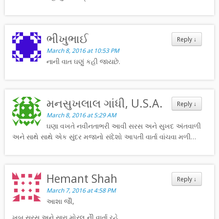
ભીખુભાઈ
Reply
↓
March 8, 2016 at 10:53 PM
નાની વાત ઘણું કહી જાયછે.
મનસુખલાલ ગાંધી, U.S.A.
Reply
↓
March 8, 2016 at 5:29 AM
ઘણા વખતે નવીનતાભરી આવી સરસ અને સુખદ અંતવાળી
અને સાથે સાથે એક સુંદર મજાનો સંદેશો આપતી વાર્તા વાંચવા મળી…
Hemant Shah
Reply
↓
March 7, 2016 at 4:58 PM
આશા જેી,
ખુબ સરસ અને સારા મોરલ નેી વાર્તા ચ્હે.