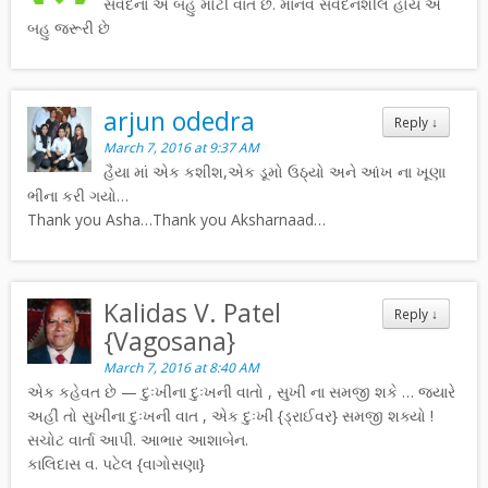
સંવેદના એ બહુ મોટી વાત છે. માનવ સંવેદનશીલ હોય એ
બહુ જરૂરી છે
arjun odedra
Reply
↓
March 7, 2016 at 9:37 AM
હૈયા માં એક કશીશ,એક ડૂમો ઉઠ્યો અને આંખ ના ખૂણા
ભીના કરી ગયો…
Thank you Asha…Thank you Aksharnaad…
Kalidas V. Patel
Reply
↓
{Vagosana}
March 7, 2016 at 8:40 AM
એક કહેવત છે — દુઃખીના દુઃખની વાતો , સુખી ના સમજી શકે … જ્યારે
અહીં તો સુખીના દુઃખની વાત , એક દુઃખી {ડ્રાઈવર} સમજી શક્યો !
સચોટ વાર્તા આપી. આભાર આશાબેન.
કાલિદાસ વ. પટેલ {વાગોસણા}