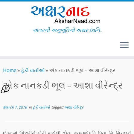
અંતરની અનુભૂતિનો અક્ષર ધ્વનિ..
Skip
to
Home
»
ટૂંકી વાર્તાઓ
»
એક નાનકડી ભૂલ – આશા વીરેન્દ્ર
content
એક નાનકડી ભૂલ – આશા વીરેન્દ્ર
12
March 7, 2016
in
ટૂંકી વાર્તાઓ
tagged
આશા વીરેન્દ્ર
લંડનમાં ઊછરીને મોટી થયેલી શ્વેતા અબજોપતિ પિતા મિ. મિત્તલનું