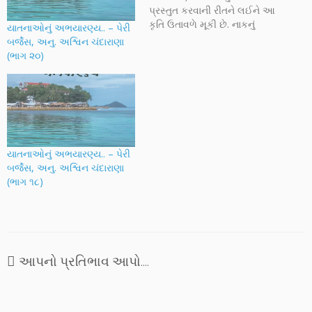
પ્રસ્તુત કરવાની રીતને લઈને આ
કૃતિ ઉતાવળે મૂકી છે. નાકનું
યાતનાઓનું અભયારણ્ય.. – પેરી
ટીચકું ચડાવી, મોં મચકોડીને
બર્જેસ, અનુ. અશ્વિન ચંદારાણા
હકીકતથી મોઢું ફેરવવાથી તે
(ભાગ ૨૦)
બદલાઈ જતી નથી, વાર્તાના
પ્રથમ ભાગને જોઈને કદાચ
કોઈક ઉતાવળીયો અભિપ્રાય
બાંધી બેસે તો પણ એ કહેવુ
ઉચિત…
યાતનાઓનું અભયારણ્ય.. – પેરી
બર્જેસ, અનુ. અશ્વિન ચંદારાણા
(ભાગ ૧૮)
આપનો પ્રતિભાવ આપો....