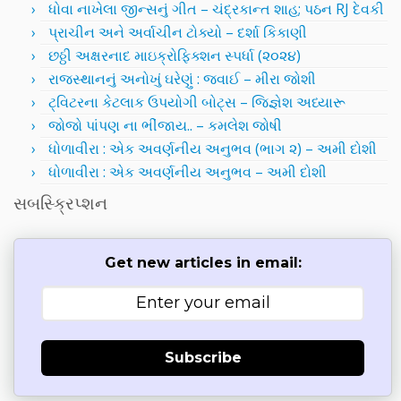
ધોવા નાખેલા જીન્સનું ગીત – ચંદ્રકાન્ત શાહ; પઠન RJ દેવકી
પ્રાચીન અને અર્વાચીન ટોક્યો – દર્શા કિકાણી
છઠ્ઠી અક્ષરનાદ માઇક્રોફિક્શન સ્પર્ધા (૨૦૨૪)
રાજસ્થાનનું અનોખું ઘરેણું : જવાઈ – મીરા જોશી
ટ્વિટરના કેટલાક ઉપયોગી બોટ્સ – જિજ્ઞેશ અધ્યારૂ
જોજો પાંપણ ના ભીંજાય.. – કમલેશ જોષી
ધોળાવીરા : એક અવર્ણનીય અનુભવ (ભાગ ૨) – અમી દોશી
ધોળાવીરા : એક અવર્ણનીય અનુભવ – અમી દોશી
સબસ્ક્રિપ્શન
Get new articles in email:
Subscribe