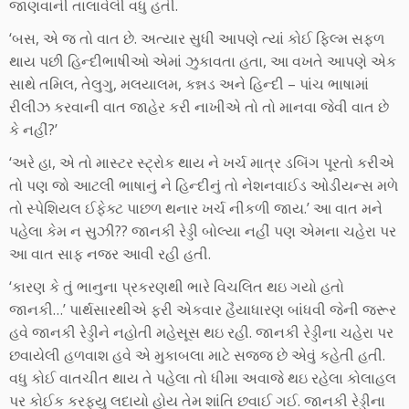
જાણવાની તાલાવેલી વધુ હતી.
‘બસ, એ જ તો વાત છે. અત્યાર સુધી આપણે ત્યાં કોઈ ફિલ્મ સફળ
થાય પછી હિન્દીભાષીઓ એમાં ઝુકાવતા હતા, આ વખતે આપણે એક
સાથે તમિલ, તેલુગુ, મલયાલમ, કન્નડ અને હિન્દી – પાંચ ભાષામાં
રીલીઝ કરવાની વાત જાહેર કરી નાખીએ તો તો માનવા જેવી વાત છે
કે નહીં?’
‘અરે હા, એ તો માસ્ટર સ્ટ્રોક થાય ને ખર્ચ માત્ર ડબિંગ પૂરતો કરીએ
તો પણ જો આટલી ભાષાનું ને હિન્દીનું તો નેશનવાઈડ ઓડીયન્સ મળે
તો સ્પેશિયલ ઈફેક્ટ પાછળ થનાર ખર્ચ નીકળી જાય.’ આ વાત મને
પહેલા કેમ ન સુઝી?? જાનકી રેડ્ડી બોલ્યા નહીં પણ એમના ચહેરા પર
આ વાત સાફ નજર આવી રહી હતી.
‘કારણ કે તું ભાનુના પ્રકરણથી ભારે વિચલિત થઇ ગયો હતો
જાનકી…’ પાર્થસારથીએ ફરી એકવાર હૈયાધારણ બાંધવી જેની જરૂર
હવે જાનકી રેડ્ડીને નહોતી મહેસૂસ થઇ રહી. જાનકી રેડ્ડીના ચહેરા પર
છવાયેલી હળવાશ હવે એ મુકાબલા માટે સજ્જ છે એવું કહેતી હતી.
વધુ કોઈ વાતચીત થાય તે પહેલા તો ધીમા અવાજે થઇ રહેલા કોલાહલ
પર કોઈક કરફ્યુ લદાયો હોય તેમ શાંતિ છવાઈ ગઈ. જાનકી રેડ્ડીના