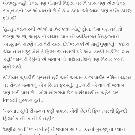
બેવજૂદ નહોતો જ, પણ પોતાની વિદ્યા પર વિશ્વાસ પણ એટલો જ
સબૂત હતો. ‘ડર એ વાતનો છે ને કે વાંકદેખાઓ આમાં પણ કંઈક કારણ
શોધશે?’
‘હં.. હા, જોનારની આંખોમાં ઝેર ક્યાં ઓછું હોય, તેમાં પણ તમે તો
જાણો જ છો, અમુક તો બચારા પોતાની વ્યક્તિગત નિષ્ફળતાને
અસૂયાને કારણે મારા વેરી રહ્યા છે,’ જાનકીએ માથું ધુણાવ્યું : ‘કદાચ
એમ ન સમજી બેસે કે ફિલ્મ જ નબળી પડે એવા ડરથી માર્કેટિંગ શરુ
કર્યું.’ જાનકી રેડ્ડીનો એ જવાબ તો પાર્થસારથિને પણ વિચાર કરતો
મૂકી ગયો.
થોડીવાર ચૂપકીદી પ્રસરી રહી અને અચાનક જ પાર્થસારથિના ચહેરા
પર રોનક જમાવતું એક સ્મિત ફરક્યું, ‘હા, તારી એ વાતનો જવાબ
પણ મારી પાસે છે… બોલ સાંભળવો છે?’ પાર્થસારથીના ચહેરા પર
વિજયી મુસ્કાન હતી.
‘અત્યાર સુધી રીજનલ કહી શકાય એવી કેટલી ફિલ્મ પરથી હિન્દી
ફિલ્મો બની.. બની કે નહીં?’
‘ઘણીય બની’ જાનકી રેડ્ડીને જવાબ આપવા કરતાં ગુરુજીનો પ્લાન