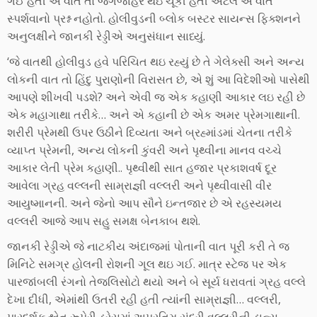
ગઈ હતી એ વાત તો જગજાહેર થઇ ચૂકી હતી એટલે એ વાત
સ્પર્શવાનો પ્રશ્ન નહોતો. હોલીવુડની બ્લોક બસ્ટર સાયન્સ ફિક્શનને
અનુલક્ષીને જાનકી રેડ્ડીએ અનુસંધાન સાધ્યું.
‘જે વાતથી હોલીવુડ હવે પરિચિત થઇ રહ્યું છે તે ગેલેક્સી અને અન્ય
લોકની વાત તો હિંદુ પુરાણોની વિરાસત છે, એ શું આ વિદેશીઓ પાસેથી
આપણે શીખવી પડશે? અને એવી જ એક કહાણી આકાર લઇ રહી છે
એક મહાગાથા તરીકે… અને એ કહાની છે એક અમર પ્રેમગાથાની.
શરીરી પ્રેમથી ઉપર ઉઠીને દિવ્યતા અને બ્રહ્માંડમાં ચેતના તરીકે
વ્યાપ્ત પ્રેમની, અન્ય લોકની કુંવરી અને પૃથ્વીના માનવ વચ્ચે
આકાર લેતી પ્રેમ કહાણી.. પૃથ્વીથી સાત હજાર પ્રકાશવર્ષ દૂર
આવેલા ગ્રહ વલ્લની સામ્રાજ્ઞી વલ્લરી અને પૃથ્વીવાસી વીર
આયુષ્માનની. અને જેનો આપ સૌને ઇન્તજાર છે એ રહસ્યમય
વલ્લરી આજે આપ સહુ સમક્ષ બેનકાબ થશે.
જાનકી રેડ્ડીએ જે નાટકીય અંદાજમાં પોતાની વાત પૂરી કરી તે જ
મિનિટે સમગ્ર હોલની રોશની ગૂલ થઇ ગઈ. માત્ર સ્ટેજ પર એક
પારજાંબલી રંગનો તેજલિસોટો થયો અને બે સૂર્ય ધરાવતાં ગ્રહ વલ્લે
દેખા દીધી, એમાંથી ઉતરી રહી હતી ત્યાંની સામ્રાજ્ઞી… વલ્લરી,