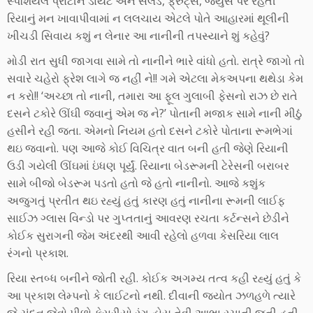
સ્પેશિયલ પ્રોટીન ડાયેટ અને સેલડ, ફ્રુટ્સ, જ્યુસ પર રહેતી
રિયાનું મન ખાવાપીવામાં ન લલચાય એટલે પોતે આહારમાં થૂલીની
ખીચડી સિવાય કશું ન લેનાર આ નાનીની તપસ્યાને શું કહેવું?
મોડી રાત સુધી જાગવા સામે તો નાનીને ભારે વાંધો હતો. રાત્રે જાગો તો
સવારે ચહેરો ફ્રેશ લાગે જ નહીં ને!! ગમે એટલા મેકઅપના થથેડા કેમ
ન કરો!! ‘અચ્છા તો નાની, તમારા આ ફૂલ ગુલાબી ફેસનો રાઝ છે રાતે
દસને ટકોરે ઊંઘી જવાનું એમ જ ને?’ પોતાની મજાક સામે નાની મીઠું
હસીને રહી જતા. એમનો નિયમ હતો દસને ટકોરે પોતાના રૂમભેગાં
થઇ જવાનો. પણ આજે કોઈ વિચિત્ર વાત બની હતી જેણે રિયાની
ઉડી ગયેલી ઊંઘમાં ઇંધણ પૂર્યું. રિયાના બેડરૂમની ટેરેસની બરાબર
સામે બીજો બેડરૂમ પડતો હતો જે હતો નાનીનો. આજે કશુંક
અજુગતું પ્રતીત થઇ રહ્યું હતું કારણ હતું નાનીના રૂમની લાઈફ
સાઈઝ ગ્લાસ વિન્ડો પર ગુપ્તતાનું આવરણ રચતા કર્ટન્સને છેડીને
કોઈક સુરાગની જેમ અંદરથી આવી રહેલો હળવા કેસરિયા લાલ
રંગનો પ્રકાશ.
રિયા સ્તબ્ધ બનીને જોતી રહી. કોઈક અગમ્ય તત્વ કહી રહ્યું હતું કે
આ પ્રકાશ લેમ્પનો કે લાઈટનો નથી. દીવાની જ્યોત ઝળહળે ત્યારે