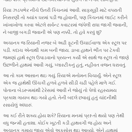
રિયા ઝડપભેર નીચે ઉતરી કિચનમાં આવી. સાફસૂફી માટે વપરાતી
નિસરણી તો ક્યાંક ઘરમાં પડી જ હોવાની, પણ કિચનમાં લાઈટ કરીને
ખાંખાખોળા કરવા એટલે સર્વન્ટ કવાટરમાં જંપેલી રાધા જાગી જવાની,
ને બાજી બગડી જવાની એ પણ નક્કી.. તો હવે કરવું શું?
અચાનક જ રિયાની નજર બે અઢી ફૂટની ઉંચાઈવાળા એક સ્ટૂલ પર
પડી. કદાચ એનાથી કામ બની જાય. ડાબા હાથને ભીંત પર ટેકવી
જમણાં હાથે સ્ટૂલ ઉપાડવાનો પ્રયત્ન કર્યો એ સાથે જ સ્ટૂલ તો જાણે
ઉછળીને હાથમાં આવી ગયું, પ્લાસ્ટીકનું હતું, નહીવત વજન ધરાવતું.
આ તો કામ આસાન થઇ ગયું. રિયાએ મનોમન વિચાર્યું. એને સ્ટૂલ
એક જ હાથેથી ઊંચકી હળવે હળવે સીડી ચઢી પહેલે માળે ગઈ.
પોતાના બેડરૂમમાંથી ટેરેસમાં આવી ને જોયું તો પેલો રહસ્યમય
પ્રકાશ ગાયબ થઇ ગયો હતો. તેની બદલે છવાયું હતું ચાંદનીથી
રસાયેલું અંધારું.
આ કઈ રીતે શક્ય હોય શકે? રિયાના મનમાં પ્રશ્ન તો થયો પણ તેથી
વધુ જન્મી હતાશા. કોઈક ખૂટતી કડી હાથવગી જ હોય અને
અચાનક ગુમાય જાય એવો અફ્સોસ થઇ આવ્યો. એને હાથમાં