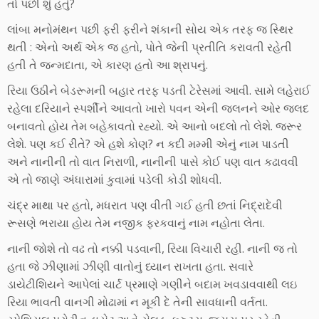
તો પછી શું હતું?
લાંબા મનોમંથન પછી ફરી ફરીને શંકાની સોય એક તરફ જ સ્થિર
થતી : એનો અર્થ એક જ હતો, પોતે જેની પ્રતીતિ કરાવતી રહેતી
હતી તે જન્મદાતા, એ કારણ હતો આ શ્રાપનું.
રિયા ઉઠીને બેડરૂમની બહાર તરફ પડતી ટેરેસમાં આવી. સામે લહેરાઈ
રહેલા દરિયાને સ્પર્શીને આવતો ખારો પવન એની જલનને ઓર જલદ
બનાવતો હોય તેમ બહેકાવતો રહ્યો. એ આનો બદલો તો લેશે. જરૂર
લેશે. પણ કઈ રીતે? એ હશે કોણ? ન કદી મમ્મી એનું નામ પાડતી
અને નાનીની તો વાત નિરાળી, નાનીની પાસે કોઈ પણ વાત કઢાવવી
એ તો જાણે અંધારામાં કુવામાં પડેલી કોડી શોધવી.
ચંદ્ર માથા પર હતો, મધરાત પણ વીતી ગઈ હતી છતાં નિદ્રાદેવી
રૂસણે ભરાયા હોય તેમ નજીક ફરકવાનું નામ નહોતા લેતા.
નાની જોશે તો વઢ તો નક્કી પડવાની, રિયા વિચારી રહી. નાની જ તો
હતા જે ઝીણામાં ઝીણી વાતોનું ધ્યાન રાખતા હતા. સવારે
ડાયેટીશિયને આપેલાં ચાર્ટ પ્રમાણે ગણીને બદામ ખવડાવવાથી લઇ
રિયા ભાવતી વાનગી મોઢામાં ન મૂકી દે તેની સાવધાની વર્તતા.