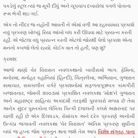
પકડેલું સ્ટૂલ ત્યાં જ મૂકી દીધું અને ચૂપચાપ દબાયેલા પગલે પોતાના
રૂમ ભેગી થઇ ગઈ.
એક તો નીંદર જ નહોતી આવતી ને એમાં વળી આ રહસ્યમય પ્રકાશે
નવું પ્રકરણ ખોલ્યું. રિયા આંખો બંધ કરી ઊંઘવા માટે પ્રયત્ન કરતી
રહી. એ જેટલા વધુ પ્રયત્ન કરતી એટલો જોરથી પેલો પ્રકાશ એના
મનનો કબજો લેતો રહ્યો. કોઈક વાત તો હતી, પણ શું?
ક્રમશ:
આજે માણો વેર વિરાસત નવલકથાનો બાવીસમો ભાગ. ફેમિના,
મનોરમા, મનોહર કહાનિયાં (હિન્દી), ચિત્રલેખા, અભિયાન, ગુજરાત
સમાચાર, સમકાલીન વગેરે પ્રકાશનોમાં સફળતાપૂઋવક કામગીરી
બજાવનાર, જેમની ૨૦૦૩માં પ્રકાશિત નવલકથા ‘મોક્ષ’ને ગુજરાત
અને મહારાષ્ટ્ર સાહિત્ય અકાદમી તરફથી પુરસ્કારો મળ્યા છે તેવા
અનેક સુંદર પુસ્તકોના લેખિકા પિન્કી દલાલની કલમે અક્ષરનાદ પર
ચાલી રહી છે એક દિલધડક, રોમાંચક અને દરેક પ્રકરણે અનોખી
ઉત્કંઠા જગાવતી નવલકથા ‘વેર વિરાસત’ અંતિમ પ્રકરણ સુધીના
બધાં જ હપ્તા જેમ પ્રસ્તુત થતા જશે તેમ આપ
વિશેષ સંગ્રહ પાના