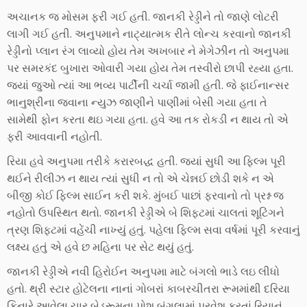
અચાનક જ મોસમ ફરી ગઈ હતી. જાનકી રેડ્ડીને તો જાણે લોટરી
લાગી ગઈ હતી. અનુપમાને નાટ્યાત્મક રીતે લોન્ચ કરવાનો જાનકી
રેડ્ડીનો પ્લાન રંગ લાવ્યો હોય તેમ અખબાર ને મેગેઝીન તો અનુપમા
પર સમરકંદ બુખારા ઓવારી ગયા હોય તેમ તસ્વીરો છાપી રહ્યા હતા.
જ્યાં જુઓ ત્યાં આ ભવ્ય પાર્ટીની ચર્ચા જામી હતી. જે ફાઈનાન્સર
ભાનુશ્રીના જવાના ન્યુઝ જાણીને પાણીમાં બેસી ગયા હતા તે
સામેથી ફોન કરતા થઇ ગયા હતા. હવે આ તક રોકડી ન થાય તો એ
ફરી આવવાની નહોતી.
રિયા હવે અનુપમા તરીકે કરારબદ્ધ હતી. જ્યાં સુધી આ ફિલ્મ પૂરી
થઈને રીલીઝ ન થાય ત્યાં સુધી ન તો એ ચેન્નઈ છોડી શકે ન એ
બીજી કોઈ ફિલ્મ સાઈન કરી શકે. મુંબઈ પાછાં ફરવાનો તો પ્રશ્ન જ
નહોતો ઉપસ્થિત થતો. જાનકી રેડ્ડીએ બે શિફ્ટમાં ચાલતાં શૂટિંગને
ત્રણ શિફ્ટમાં વહેંચી નાખ્યું હતું. પહેલા ફિલ્મ સવા વર્ષમાં પૂરી કરવાનું
લક્ષ્ય હતું એ હવે છ મહિના પર સેટ થયું હતું.
જાનકી રેડ્ડીએ નવી હિરોઈન અનુપમા માટે બંગલો ભાડે લઇ લીધો
હતો. થ્રી સ્ટાર હોટેલના નાનાં ગોબરાં કાબરચીતરા રૂમમાંથી દરિયા
કિનારે આવેલા ચાર બેડરૂમના પોશ બંગલામાં પ્રવેશ કરતાં રિયાનું