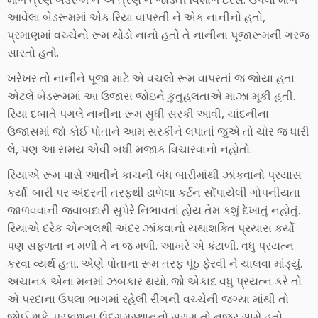
આવેલા બેડરૂમમાં એક રિયા વાપરતી ને એક નાનીનો હતો,
પ્રમાણમાં વચ્ચેનો રૂમ થોડો નાનો હતો તે નાનીના પૂજારૂમની ગરજ
સારતો હતો.
ખરેખર તો નાનીને પૂજા માટે એ વચલો રૂમ વાપરતાં જ જોયા હતા
એટલે બેડરૂમમાં આ ઉજાસ જોઇને કુતુહલતાએ માઝા મૂકી હતી.
રિયા દબાતે પગલે નાનીના રૂમ સુધી સરકી આવી, ચાંદનીના
ઉજાસમાં જો કોઈ પોતાને આમ સરકીને લપાતાં જુએ તો ચોર જ ધારી
લે, પણ આ સમય એવી બધી મજાક વિચારવાનો નહોતો.
રિયાએ રૂમ પાસે આવીને કાચની બંધ બારીમાંથી ઝાંકવાનો પ્રયાસ
કર્યો. બારી પર અંદરની તરફથી ઢાળેલા કર્ટન સોંપાયેલી ગોપનીયતા
જાળવવાની જવાબદારી સુપેરે નિભાવતાં હોય તેમ કશું દેખાતું નહોતું.
રિયાએ દરેક એન્ગલથી અંદર ઝાંકવાનો યથાશક્તિ પ્રયાસ કર્યો
પણ સફળતા ન મળી તે ન જ મળી. આખરે એ કંટાળી. વધુ પ્રયત્ન
કરવા વ્યર્થ હતા. એણે પોતાના રૂમ તરફ પૂંઠ ફેરવી ને ચાલવા માંડ્યું.
અચાનક એના મનમાં ઝબકાર થયો. જો એકાદ વધુ પ્રયત્ન કરે તો
એ પરદાના ઉપલા ભાગમાં રહેલી રીંગની વચ્ચેની જગ્યા માંથી તો
જોઈ શકે. પ્રકાશના ઉદગમસ્થાનનો સુરાગ તો નજર સામે હતો.