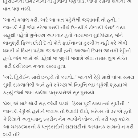
હિરોઈનની ઉંમર નાની તો હોવાની પણ ઘોડી લાંબી રેસની થવાની એ
વાત પણ નક્કી.
‘આ તો કમાલ કરી, અરે આ વાત પહેલેથી જણાવવી તો હતી…’
જાનકી રેડ્ડી જેવા સ્ટેજ પરથી નીચે ઉતર્યા કે ટોળાથી ઘેરાઈ ગયા.
સહુથી પહેલો શુભેચ્છા આપનાર હતો નટરાજન મુદલિયાર, જેને
ભાનુશ્રી ફિલ્મ છોડી દે તો પોતે ફાઈનાન્સ હરગીઝ નહીં કરે એવી
ધમકી બે દિવસ પહેલા જ આપી હતી. આજનો દિવસ જાનકી રેડ્ડીનો
હતો. જંગ જામે એ પહેલાં જ જીતી જવાશે એવા તમામ શુભ સંકેત
પાર્ટી દરમિયાન મળતા રહ્યા હતા.
‘અરે, હિરોઈન સાથે ઇન્ટ્રો તો કરાવો…’ જાનકી રેડ્ડી સાથે લાંબા સમય
સુધી સંકળાયેલી અને હવે સ્વેચ્છાએ નિવૃત્તિ લઇ ચૂકેલી શ્રદ્ધાએ
કહ્યું જેમાં જમા થયેલા પત્રકારોએ સૂર પુરાવ્યો.
‘વેલ, એ માટે થોડી રાહ જોવી પડશે.. ફિલ્મ પૂર્ણ થાય ત્યાં સુધીની…’
જાનકી રેડ્ડીએ હસીને જવાબ તો ઉડાવી દીધો, ખરેખર તો ડર એ હતો
કે રિયાને અનુપમાનું સ્ક્રીન નેમ આપીને લોન્ચ તો કરી પણ કદાચ
આ ચમકદમકનો કે પત્રકારોની સટાસટીનો અચાનક સામનો ન કરી
શકી તો?