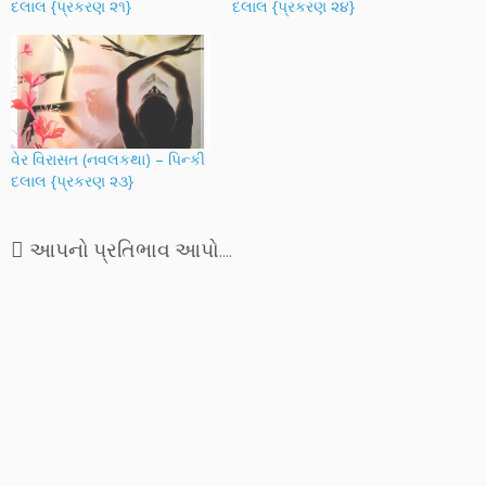
દલાલ {પ્રકરણ ૨૧}
દલાલ {પ્રકરણ ૨૪}
વેર વિરાસત (નવલકથા) – પિન્કી
દલાલ {પ્રકરણ ૨૩}
આપનો પ્રતિભાવ આપો....