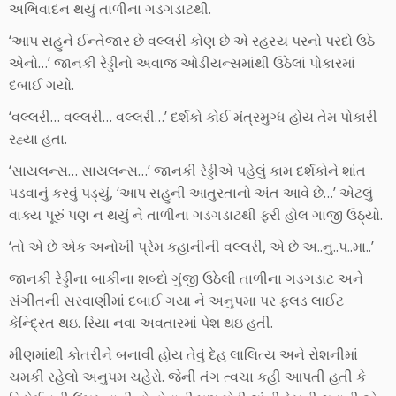
અભિવાદન થયું તાળીના ગડગડાટથી.
‘આપ સહુને ઈન્તેજાર છે વલ્લરી કોણ છે એ રહસ્ય પરનો પરદો ઉઠે
એનો…’ જાનકી રેડ્ડીનો અવાજ ઓડીયન્સમાંથી ઉઠેલાં પોકારમાં
દબાઈ ગયો.
‘વલ્લરી… વલ્લરી… વલ્લરી…’ દર્શકો કોઈ મંત્રમુગ્ધ હોય તેમ પોકારી
રહ્યા હતા.
‘સાયલન્સ… સાયલન્સ…’ જાનકી રેડ્ડીએ પહેલું કામ દર્શકોને શાંત
પડવાનું કરવું પડ્યું, ‘આપ સહુની આતુરતાનો અંત આવે છે…’ એટલું
વાક્ય પૂરું પણ ન થયું ને તાળીના ગડગડાટથી ફરી હોલ ગાજી ઉઠ્યો.
‘તો એ છે એક અનોખી પ્રેમ કહાનીની વલ્લરી, એ છે અ..નુ..પ..મા..’
જાનકી રેડ્ડીના બાકીના શબ્દો ગુંજી ઉઠેલી તાળીના ગડગડાટ અને
સંગીતની સરવાણીમાં દબાઈ ગયા ને અનુપમા પર ફલડ લાઈટ
કેન્દ્રિત થઇ. રિયા નવા અવતારમાં પેશ થઇ હતી.
મીણમાંથી કોતરીને બનાવી હોય તેવું દેહ લાલિત્ય અને રોશનીમાં
ચમકી રહેલો અનુપમ ચહેરો. જેની તંગ ત્વચા કહી આપતી હતી કે