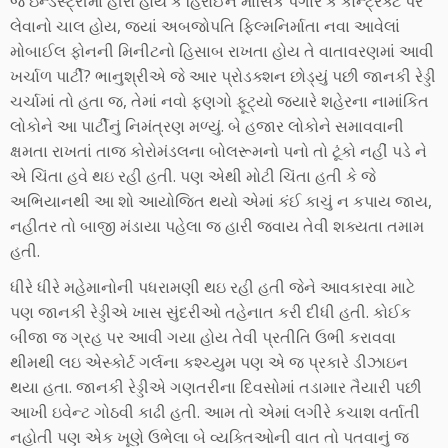
જે ઇન્ડસ્ટ્રીમાં હીરો હોય કે હિરોઈન માસિક પગારે કે કોન્ટ્રેક્ટ પર
લેવાનો ચાલ હોય, જ્યાં અબજોપતિ ફિલ્મનિર્માતા નવા આવેલાં
મોબાઈલ ફોનની મિનીટનો હિસાબ રાખતા હોય તે વાતાવરણમાં આવી
ખર્ચાળ પાર્ટી? ભાનુશ્રીએ જે આર પ્રોડક્શન છોડ્યું પછી જાનકી રેડ્ડી
ચર્ચામાં તો હતા જ, તેમાં નવો ફણગો ફૂટ્યો જયારે શહેરના નામાંકિત
લોકોને આ પાર્ટીનું નિમંત્રણ મળ્યું. બે હજાર લોકોને સમાવવાની
ક્ષમતા રાખતાં તાજ કોરોમંડલના બોલરૂમનો પનો તો ટૂંકો નહીં પડે ને
એ ચિંતા હવે થઇ રહી હતી. પણ એથી મોટી ચિંતા હતી કે જે
અભિયાનથી આ શો આયોજિત થયો એમાં કંઈ કાચું ન કપાય જાય,
નહીતર તો બાજી મંડાયા પહેલા જ હારી જવાય તેવી શક્યતા તમામ
હતી.
ધીરે ધીરે મહેમાનોની પધરામણી થઇ રહી હતી જેને આવકારવા માટે
પણ જાનકી રેડ્ડીએ ખાસ સુંદરીઓ તહેનાત કરી દીધી હતી. કોઈક
બીજા જ ગ્રહ પર આવી ગયા હોય તેવી પ્રતીતિ ઉભી કરાવવા
થીમથી લઇ એસ્કોર્ટ ગર્લના કશ્ચ્યુમ પણ એ જ પ્રકારે ડીઝાઇન
થયા હતા. જાનકી રેડ્ડીએ ગણતરીના દિવસોમાં તડામાર તૈયારી પછી
આખી ઇવેન્ટ ગોઠવી કાઢી હતી. આમ તો એમાં લગીરે કચાશ વર્તાતી
નહોતી પણ એક ખૂણે ઉભેલા બે વ્યક્તિઓની વાત તો પતવાનું જ