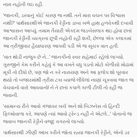
નામ નહોતી લઇ રહી.
‘જાનકી, ડરવાનું કોઈ કારણ જ નથી. તને મારા વચન પર વિશ્વાસ
નથી?’ પાર્થસારથીએ જાનકી રેડ્ડીના ડાબા ખભે હાથ હળવેકથી દબાવી
આશ્વાસન આપ્યું. તમામ તૈયારી એકદમ જડબેસલાક થઇ હોવા છતાં
જાનકી રેડ્ડીની વ્યગ્રતા છૂપી નહોતી રહી શકી, છેલ્લા એક કલાકમાં
આ ત્રીજીવાર હૈયાધારણ આપવી પડી એ જ સૂચક વાત હતી.
‘વાત થોડી નાજુક છે ને…’ જાનકીનો સ્વર સહેમાઈ રહેલો લાગ્યો.
ગુરુજીને કેમ કરીને કહેવું કે આ વખતે વધુ પડતો મોટો કોળીયો મોઢામાં
મૂકી તો દીધો છે, પણ જો ન કરે નારાયણ અને આ ફ્લોપ શો પૂરવાર
થયો તો બજારમાંથી ત્રીસ ટકા વ્યાજે લીધેલાં નાણાં ચૂકવવા જાત જ
વેચવાનો વારો આવવાનો! ને તે છતાં કપાળે કાળી ટીલી તો રહી જ
જવાની.
‘સામાન્ય રીતે આવો ગંજાવર ખર્ચ અને શો બિઝનેસ તો હિન્દી
ફિલ્મોવાળા કરે, આપણે ત્યાં આવો ટ્રેન્ડ નહીં ને એટલે…’ પોતાનો જ
જવાબ જાનકી રેડ્ડીને વજૂદ વગરનો લાગ્યો.
પાર્થસારથી ઝીણી આંખ કરીને જોતા રહ્યા જાનકી રેડ્ડીને, એનો ડર