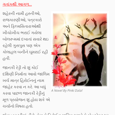
ગતાંકથી આગળ…
શહેરની નામી હસ્તીઓ,
રાજકારણીઓ, પત્રકારો
અને ફિલ્મસિતારાઓથી
ખીચોખીચ ભરાઈ ગયેલા
બોલરૂમમાં દબાતાં સવારે થઇ
રહેલી ગુસપુસ પણ એક
કોલાહલ બનીને ઘૂમરાઈ રહી
હતી.
જાનકી રેડ્ડી તો શું કોઈ
દક્ષિણી નિર્માતા આવો જાલિમ
ખર્ચ માત્ર હિરોઈનનું નામ
જાહેર કરવા ન કરે. આ બધું
A Novel By Pinki Dalal
કરવા પાછળ જાનકી રેડ્ડીનું
મૂળ પ્રયોજન શું હોય શકે એ
ચર્ચાનો વિષય હતો.