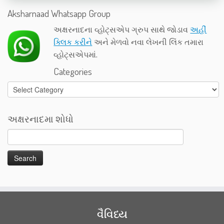
Aksharnaad Whatsapp Group
અક્ષરનાદના વ્હોટ્સએપ ગ્રુપ સાથે જોડાવ
અહીં
ક્લિક કરીને
અને મેળવો નવા લેખની લિંક તમારા
વ્હોટ્સએપમાં.
Categories
Categories
અક્ષરનાદમા શોધો
વૈવિધ્ય