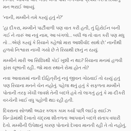
મન ભરાઈ આવ્યું.
‘નાની, મમ્મીને તમે કહ્યું હતું ને?’
‘હા દીકરા, મમ્મીને પાર્ટીવાળી પણ વાત કરી હતી, તું હિરોઈન બની
ગઈ ને તારું આ નવું નામ, આ બંગલો… બધી જ તો વાત કરી પણ મધુ
તો …એણે કહ્યું કે રિયાને કહેજો મારા આશીર્વાદ સાથે છે.’ નાનીથી
હળવો નિશ્વાસ નાખી ગયો છે તે રિયાથી છાનું ન રહ્યું.
મમ્મીને મારી આ સિધ્ધિથી કોઈ ખુશી ન થઇ? રિયાના મનમાં હળવી
ફાંસ ચૂભાતી રહી.. જો મારા સ્થાને રોમા હોત તો?
નવા આવાસમાં નાની દોહિત્રીનું નવું જીવન ગોઠવાઈ તો રહ્યું હતું
પણ રિયાના મનને ચેન નહોતું. પહેલા થતું હતું કે સફળતા મમ્મીને
પોતાની તરફ ખેંચી લાવશે તેની બદલે હવે તો લાગતું હતું કે મા-દીકરી
વચ્ચેની ખાઈ વધુ પહોળી થઇ રહી હતી.
દિવસના સોળથી અઢાર કલાક કામ કર્યા પછી લાઈફ સાઈઝ
વિન્ડોમાંથી દેખાતો ચંદ્રમા શીતળતા આપવાને બદલે સંતાપ વધારી
દેતો. મમ્મીની ઉપેક્ષાનું કારણ પોતાનો દેખાવ માનતી રહી તે તો નહોતું,