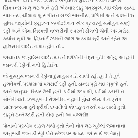
પારદર્શક શ્વેત રૂપેરી ડ્રેસમાં અપ્રતિમ સુંદરી વલ્લરીની ડાન્સ
સિક્વન્સ ચાલુ થઇ અને ફરી એકવાર સહુ મંત્રમુગ્ધ થઇ જોતા રહ્યા.
સામાન્ય, ચીલાચાલુ સંગીતને બદલે ભારતીય, પશ્ચિમી અને ચાઇનીઝ
સુષિર વાદ્યોની ફ્યુઝન કમ્પોઝીશન એક પ્રકારનું સંમોહન સર્જી
રહી અને એમાં થિરકતી વલ્લરીની રબરની ઢીંગલી જેવી અંગમરોડ.
ક્યાંય સુધી આ હિપ્નોટીઝમની જાળ અકબંધ રહી અને રહેતે જો
હાઉસમાં લાઈટ ન થઇ હોત તો…
અચાનક જ હાઉસ લાઈટ થઇ ને દર્શકોની તંદ્રા તૂટી : ઓહ, આ હતી
જાનકી રેડ્ડીની નવી હિરોઈન.
જે ગુસપુસ જાનકી રેડ્ડીના દુસાહસ માટે ચાલી રહી હતી તે હવે
હળવેકથી પ્રશંસામાં પલટાઈ રહી હતી. ડાન્સ પૂરો થઇ ચૂક્યો હતો
અને અનુપમા સ્થિર ઉભી હતી. ઘડીમાં જાંબલી, ઘડીમાં કેસરી ને
સોનેરી થતી ઝળહળતી રોશનીમાં નહાતી હોય એમ. પીન ડ્રોપ
સાયલન્સમાં હવે ફરીથી દબાયેલો કોલાહલ તરતો થઇ રહ્યો હતો.
સહુને ઇન્તેજારી હતી કોણ હતી આ વલ્લરી!!
પોતાનો પ્રયોગ સફળ થયો હતો તેની નોંધ લઇ ચૂકેલાં જમાનાના
અનુભવી જાનકી રેડ્ડી પોતે સ્ટેજ પર આવ્યા એ સાથે જ તેમનું