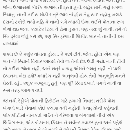
જે ચંદન જેવો પીળો કેસરીયો રંગ હોય તેવી આભા રચાતી જતી હતી.
જેના ઉજાસમાં કોઈક અજબ તીવ્રતા હતી. બહેર મારી ગયું મગજ
રિયાનું. નાની કદીય મોડી રાત્રે જાગતાં હોય તેવું યાદ નહોતું બલકે
દસનો ટકોરો થયો નહિ કે નાની ગમે ત્યાંથી ઉભા થઈને પોતાના રૂમ
ભેળાં થઇ જતા. ક્યારેક રિયા ને રોમા હસતા પણ ખરા: શું નાની, તમે તો
સિન્ડ્રેલા જેવું કરો છો, પણ સિન્ડ્રેલાની લિમીટ બાર ને નાનીની દસ
વાગ્યામાં.
શક્ય છે કે કશુંક વાંચતા હોય… કે પછી ટીવી જોતાં હોય એમ પણ
બને ને!! રિયાને વિચાર આવ્યો તેવો જ તેનો છેદ ઉડી ગયો. નાની ટીવી
તો કદીય જોતા નહીં, અને રાત્રે વાંચવું એમને ગમતું નહીં. તો પછી
ધ્યાનમાં બેઠા હશે? ક્યારેય નહીં અનુભવી હોય તેવી અનુભૂતિ મનને
ઘેરતી રહી. કશુંક અજુગતું હતું, પણ શું? રિયા દબાતે પગલે નાનીના
રૂમ તરફ આગળ વધી.
જાનકી રેડ્ડીએ પોતાની હિરોઈન માટે હંગામી નિવાસ તરીકે પોશ
બંગલો ભાડે લેવામાં કોઈ કચાશ વર્તી નહોતી. ધનાઢ્યોની કહેવાતી
લોકાલીટીમાં નાનકડાં ગાર્ડન ને ગેરેજવાળા બંગલામાં નીચે એક
લિવિંગ રૂમ, એક બેડરૂમ, કિચન ને સર્વન્ટ ક્વાટર હતા અને પહેલે
માળે ત્રણ બેડરૂમ ને એ ત્રણે ને જોડતી વિશાળ ટેરેસ. ઉપલા માળે