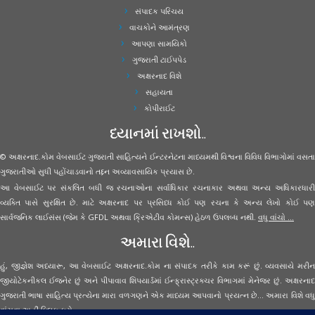
સંપાદક પરિચય
વાચકોને આમંત્રણ
આપણા સામયિકો
ગુજરાતી ટાઈપપેડ
અક્ષરનાદ વિશે
સહાયતા
કોપીરાઈટ
ધ્યાનમાં રાખશો..
© અક્ષરનાદ.કોમ વેબસાઈટ ગુજરાતી સાહિત્યને ઈન્ટરનેટના માધ્યમથી વિશ્વના વિવિધ વિભાગોમાં વસતા
ગુજરાતીઓ સુધી પહોંચાડવાનો તદ્દન અવ્યાવસાયિક પ્રયાસ છે.
આ વેબસાઈટ પર સંકલિત બધી જ રચનાઓના સર્વાધિકાર રચનાકાર અથવા અન્ય અધિકારધારી
વ્યક્તિ પાસે સુરક્ષિત છે. માટે અક્ષરનાદ પર પ્રસિધ્ધ કોઈ પણ રચના કે અન્ય લેખો કોઈ પણ
સાર્વજનિક લાઈસંસ (જેમ કે GFDL અથવા ક્રિએટીવ કોમન્સ) હેઠળ ઉપલબ્ધ નથી.
વધુ વાંચો ...
અમારા વિશે..
હું, જીજ્ઞેશ અધ્યારૂ, આ વેબસાઈટ અક્ષરનાદ.કોમ ના સંપાદક તરીકે કામ કરૂં છું. વ્યવસાયે મરીન
જીયોટેકનીકલ ઈજનેર છું અને પીપાવાવ શિપયાર્ડમાં ઈન્ફ્રાસ્ટ્રક્ચર વિભાગમાં મેનેજર છું. અક્ષરનાદ
ગુજરાતી ભાષા સાહિત્ય પ્રત્યેના મારા વળગણને એક માધ્યમ આપવાનો પ્રયત્ન છે... અમારા વિશે વધુ
વાંચવા
અહીં ક્લિક કરો...