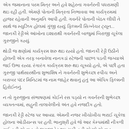
એક જમાનાના પરમ મિત્ર અને હવે શહેરના ગવર્નરની પધરામણી
થઇ રહી હતી. એમણે પોતાની મિત્રતા નિભાવવા આ કાર્યક્રમમાં
હાજર રહેવાની અનુમતિ આપી હતી. ગવર્નરે પોતાની બેઠક લીધી તે
સાથે જ મ્યુઝિક હોલમાં ગુંજી રહ્યું. ફિલ્મની સિગ્નેચર ટ્યૂન…
જાનકી રેડ્ડીએ આંખોના ઇશારાથી ગવર્નરની બાજુમાં બિરાજી ચૂકેલા
ગુરુજીને કહ્યું.
થોડી જ ક્ષણોમાં કાર્યક્રમ શરુ થઇ રહ્યો હતો. જાનકી રેડ્ડી ઉઠીને
હોલની એક તરફ બનાવેલા નાનકડાં સ્ટેજની પાછળ પડતી જગ્યાએ
જઈ ઉભા રહ્યા. રંગારંગ કાર્યક્રમ શરુ થઇ ચૂક્યો હતો, એ પછી હતા
ગુરુજી પાર્થસારથીના શુભાશિષ ને ગવર્નરની શુભેચ્છા સ્પીચ અને
બરાબર પંદર મિનિટમાં જ નામ જાહેર થવાનું હતું આ એપિક ફિલ્મની
હિરોઈનનું.
ન તો ગુરુજીના સંભાષણમાં કોઈને રસ પડ્યો ન ગવર્નરની શુભેચ્છા
વ્યક્તત્વમાં, સહુની તાલાવેલીનો અંત હવે નજદીક હતો.
જાનકી રેડ્ડી સ્ટેજ પર આવ્યા. એમની નજર ખીચોખીચ ભરાઈ ચૂકેલા
હોલના ઓડીયન્સ પર હતી. ભાનુશ્રી હવે જે આર કેમ્પમાંથી નીકળી