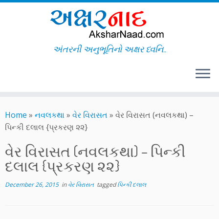
અંતરની અનુભૂતિનો અક્ષર ધ્વનિ..
Skip
to
Home
»
નવલકથા
»
વેર વિરાસત
»
વેર વિરાસત (નવલકથા) –
content
પિન્કી દલાલ {પ્રકરણ ૨૨}
વેર વિરાસત (નવલકથા) – પિન્કી
દલાલ {પ્રકરણ ૨૨}
December 26, 2015
in
વેર વિરાસત
tagged
પિન્કી દલાલ