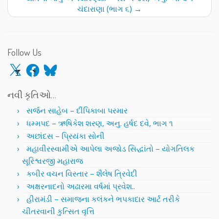
ચંદારાણા (ભાગ ૬)
→
Follow Us
X
Facebook
Bluesky
નવી કૃતિઓ…
સર્જન સાહેબ – દીપિકાબા પરમાર
ધમ્મપદ – ઋષિકેશ શરણ, અનુ. હર્ષદ દવે, ભાગ ૧
અછાંદસ – પ્રિયંકા સોની
મહાવીરસ્વામીએ આપેલા અજોડ સિદ્ધાંતો – યોગતિલક
સૂરિશ્વરજી મહારાજ
કબીર વચન વિસ્તાર – શૈલેષ ત્રિવેદી
અક્ષરનાદનો અઢારમા વર્ષમાં પ્રવેશ..
હીરામંડી – સમાજના કલંકને ભપકાદાર આર્ટ તરીકે
ચીતરવાની કુત્સિત વૃત્તિ