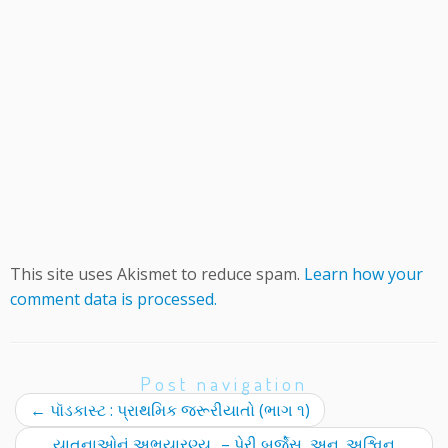
This site uses Akismet to reduce spam.
Learn how your
comment data is processed.
Post navigation
←
પૉડકાસ્ટ : પ્રાથમિક જરૂરીયાતો (ભાગ ૧)
યાતનાઓનું અભયારણ્ય.. – પેરી બર્જેસ, અનુ. અશ્વિન