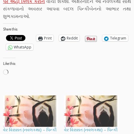
પર અહીં ક્લિક કરીને
વાંચી શક્શો. અક્ષરનાદને આ નવલકથા સાથે
સંકળાવાનો અવસર આપવા બદલ પિન્કીબેનનો આભાર તથા
શુભકામનાઓ.
Share this:
Print
Reddit
Telegram
WhatsApp
Like this:
Loading…
વેર વિરાસત (નવલકથા) – પિન્કી
વેર વિરાસત (નવલકથા) – પિન્કી