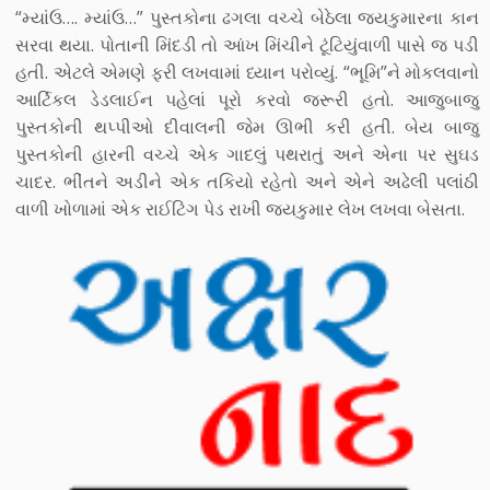
“મ્યાંઉ…. મ્યાંઉ…” પુસ્તકોના ઢગલા વચ્ચે બેઠેલા જયકુમારના કાન
સરવા થયા. પોતાની મિંદડી તો આંખ મિંચીને ટૂંટિયુંવાળી પાસે જ પડી
હતી. એટલે એમણે ફરી લખવામાં ધ્યાન પરોવ્યું. “ભૂમિ”ને મોકલવાનો
આર્ટિકલ ડેડલાઈન પહેલાં પૂરો કરવો જરૂરી હતો. આજુબાજુ
પુસ્તકોની થપ્પીઓ દીવાલની જેમ ઊભી કરી હતી. બેય બાજુ
પુસ્તકોની હારની વચ્ચે એક ગાદલું પથરાતું અને એના પર સુઘડ
ચાદર. ભીંતને અડીને એક તકિયો રહેતો અને એને અઢેલી પલાંઠી
વાળી ખોળામાં એક રાઈટિંગ પેડ રાખી જયકુમાર લેખ લખવા બેસતા.