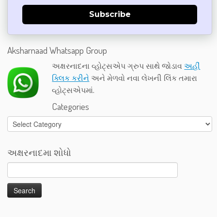
Subscribe
Aksharnaad Whatsapp Group
અક્ષરનાદના વ્હોટ્સએપ ગ્રુપ સાથે જોડાવ
અહીં
ક્લિક કરીને
અને મેળવો નવા લેખની લિંક તમારા
વ્હોટ્સએપમાં.
Categories
Categories
અક્ષરનાદમા શોધો