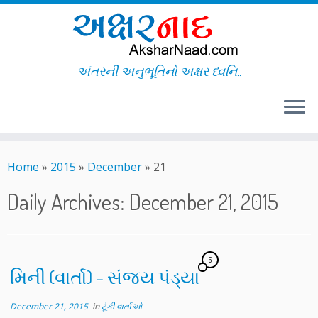
અંતરની અનુભૂતિનો અક્ષર ધ્વનિ..
Skip
to
Home
»
2015
»
December
»
21
content
Daily Archives:
December 21, 2015
6
મિની (વાર્તા) – સંજય પંડ્યા
December 21, 2015
in
ટૂંકી વાર્તાઓ