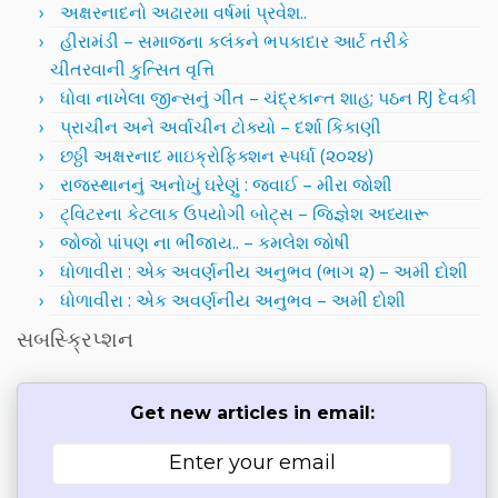
અક્ષરનાદનો અઢારમા વર્ષમાં પ્રવેશ..
હીરામંડી – સમાજના કલંકને ભપકાદાર આર્ટ તરીકે
ચીતરવાની કુત્સિત વૃત્તિ
ધોવા નાખેલા જીન્સનું ગીત – ચંદ્રકાન્ત શાહ; પઠન RJ દેવકી
પ્રાચીન અને અર્વાચીન ટોક્યો – દર્શા કિકાણી
છઠ્ઠી અક્ષરનાદ માઇક્રોફિક્શન સ્પર્ધા (૨૦૨૪)
રાજસ્થાનનું અનોખું ઘરેણું : જવાઈ – મીરા જોશી
ટ્વિટરના કેટલાક ઉપયોગી બોટ્સ – જિજ્ઞેશ અધ્યારૂ
જોજો પાંપણ ના ભીંજાય.. – કમલેશ જોષી
ધોળાવીરા : એક અવર્ણનીય અનુભવ (ભાગ ૨) – અમી દોશી
ધોળાવીરા : એક અવર્ણનીય અનુભવ – અમી દોશી
સબસ્ક્રિપ્શન
Get new articles in email: