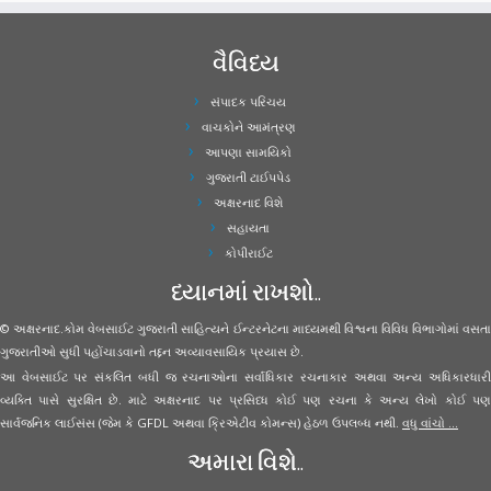
વૈવિધ્ય
સંપાદક પરિચય
વાચકોને આમંત્રણ
આપણા સામયિકો
ગુજરાતી ટાઈપપેડ
અક્ષરનાદ વિશે
સહાયતા
કોપીરાઈટ
ધ્યાનમાં રાખશો..
© અક્ષરનાદ.કોમ વેબસાઈટ ગુજરાતી સાહિત્યને ઈન્ટરનેટના માધ્યમથી વિશ્વના વિવિધ વિભાગોમાં વસતા
ગુજરાતીઓ સુધી પહોંચાડવાનો તદ્દન અવ્યાવસાયિક પ્રયાસ છે.
આ વેબસાઈટ પર સંકલિત બધી જ રચનાઓના સર્વાધિકાર રચનાકાર અથવા અન્ય અધિકારધારી
વ્યક્તિ પાસે સુરક્ષિત છે. માટે અક્ષરનાદ પર પ્રસિધ્ધ કોઈ પણ રચના કે અન્ય લેખો કોઈ પણ
સાર્વજનિક લાઈસંસ (જેમ કે GFDL અથવા ક્રિએટીવ કોમન્સ) હેઠળ ઉપલબ્ધ નથી.
વધુ વાંચો ...
અમારા વિશે..