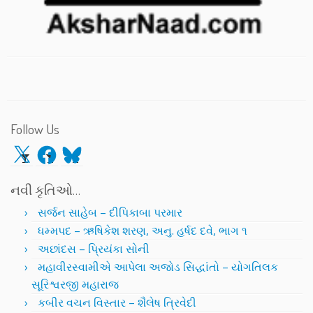
Follow Us
X
Facebook
Bluesky
નવી કૃતિઓ…
સર્જન સાહેબ – દીપિકાબા પરમાર
ધમ્મપદ – ઋષિકેશ શરણ, અનુ. હર્ષદ દવે, ભાગ ૧
અછાંદસ – પ્રિયંકા સોની
મહાવીરસ્વામીએ આપેલા અજોડ સિદ્ધાંતો – યોગતિલક
સૂરિશ્વરજી મહારાજ
કબીર વચન વિસ્તાર – શૈલેષ ત્રિવેદી