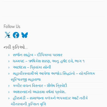
Follow Us
X
Facebook
Bluesky
નવી કૃતિઓ…
સર્જન સાહેબ – દીપિકાબા પરમાર
ધમ્મપદ – ઋષિકેશ શરણ, અનુ. હર્ષદ દવે, ભાગ ૧
અછાંદસ – પ્રિયંકા સોની
મહાવીરસ્વામીએ આપેલા અજોડ સિદ્ધાંતો – યોગતિલક
સૂરિશ્વરજી મહારાજ
કબીર વચન વિસ્તાર – શૈલેષ ત્રિવેદી
અક્ષરનાદનો અઢારમા વર્ષમાં પ્રવેશ..
હીરામંડી – સમાજના કલંકને ભપકાદાર આર્ટ તરીકે
ચીતરવાની કુત્સિત વૃત્તિ