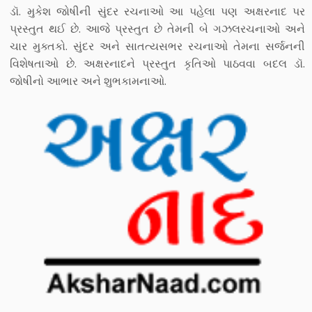
ડૉ. મુકેશ જોષીની સુંદર રચનાઓ આ પહેલા પણ અક્ષરનાદ પર
પ્રસ્તુત થઈ છે. આજે પ્રસ્તુત છે તેમની બે ગઝલરચનાઓ અને
ચાર મુક્તકો. સુંદર અને સાતત્યસભર રચનાઓ તેમના સર્જનની
વિશેષતાઓ છે. અક્ષરનાદને પ્રસ્તુત કૃતિઓ પાઠવવા બદલ ડૉ.
જોષીનો આભાર અને શુભકામનાઓ.