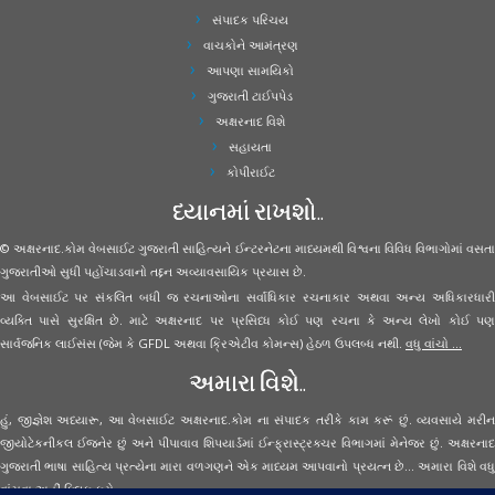
સંપાદક પરિચય
વાચકોને આમંત્રણ
આપણા સામયિકો
ગુજરાતી ટાઈપપેડ
અક્ષરનાદ વિશે
સહાયતા
કોપીરાઈટ
ધ્યાનમાં રાખશો..
© અક્ષરનાદ.કોમ વેબસાઈટ ગુજરાતી સાહિત્યને ઈન્ટરનેટના માધ્યમથી વિશ્વના વિવિધ વિભાગોમાં વસતા
ગુજરાતીઓ સુધી પહોંચાડવાનો તદ્દન અવ્યાવસાયિક પ્રયાસ છે.
આ વેબસાઈટ પર સંકલિત બધી જ રચનાઓના સર્વાધિકાર રચનાકાર અથવા અન્ય અધિકારધારી
વ્યક્તિ પાસે સુરક્ષિત છે. માટે અક્ષરનાદ પર પ્રસિધ્ધ કોઈ પણ રચના કે અન્ય લેખો કોઈ પણ
સાર્વજનિક લાઈસંસ (જેમ કે GFDL અથવા ક્રિએટીવ કોમન્સ) હેઠળ ઉપલબ્ધ નથી.
વધુ વાંચો ...
અમારા વિશે..
હું, જીજ્ઞેશ અધ્યારૂ, આ વેબસાઈટ અક્ષરનાદ.કોમ ના સંપાદક તરીકે કામ કરૂં છું. વ્યવસાયે મરીન
જીયોટેકનીકલ ઈજનેર છું અને પીપાવાવ શિપયાર્ડમાં ઈન્ફ્રાસ્ટ્રક્ચર વિભાગમાં મેનેજર છું. અક્ષરનાદ
ગુજરાતી ભાષા સાહિત્ય પ્રત્યેના મારા વળગણને એક માધ્યમ આપવાનો પ્રયત્ન છે... અમારા વિશે વધુ
વાંચવા
અહીં ક્લિક કરો...