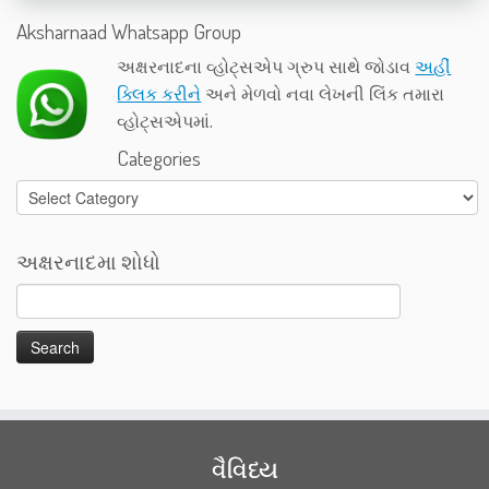
Aksharnaad Whatsapp Group
અક્ષરનાદના વ્હોટ્સએપ ગ્રુપ સાથે જોડાવ
અહીં
ક્લિક કરીને
અને મેળવો નવા લેખની લિંક તમારા
વ્હોટ્સએપમાં.
Categories
Categories
અક્ષરનાદમા શોધો
વૈવિધ્ય