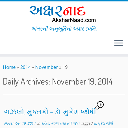
અંતરની અનુભૂતિનો અક્ષર ધ્વનિ..
Skip
to
Home
»
2014
»
November
»
19
content
Daily Archives:
November 19, 2014
10
ગઝલો, મુક્તકો – ડૉ. મુકેશ જોષી
November 19, 2014
in
કવિતા, ગઝલ તથા સર્વ પદ્ય
tagged
ડૉ. મુકેશ જોષી