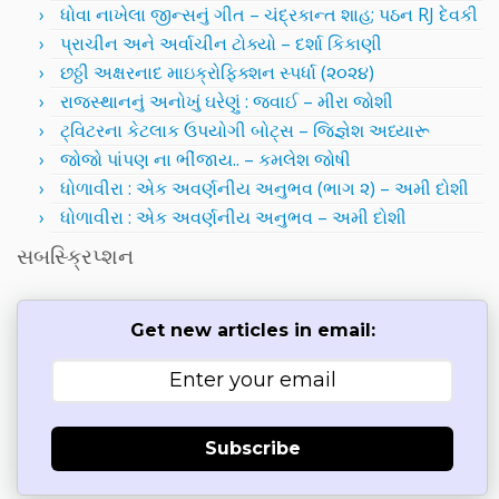
ધોવા નાખેલા જીન્સનું ગીત – ચંદ્રકાન્ત શાહ; પઠન RJ દેવકી
પ્રાચીન અને અર્વાચીન ટોક્યો – દર્શા કિકાણી
છઠ્ઠી અક્ષરનાદ માઇક્રોફિક્શન સ્પર્ધા (૨૦૨૪)
રાજસ્થાનનું અનોખું ઘરેણું : જવાઈ – મીરા જોશી
ટ્વિટરના કેટલાક ઉપયોગી બોટ્સ – જિજ્ઞેશ અધ્યારૂ
જોજો પાંપણ ના ભીંજાય.. – કમલેશ જોષી
ધોળાવીરા : એક અવર્ણનીય અનુભવ (ભાગ ૨) – અમી દોશી
ધોળાવીરા : એક અવર્ણનીય અનુભવ – અમી દોશી
સબસ્ક્રિપ્શન
Get new articles in email:
Subscribe