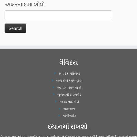
અક્ષરનાદમા શોધો
વૈવિધ્ય
સંપાદક પરિચય
વાચકોને આમંત્રણ
આપણા સામયિકો
ગુજરાતી ટાઈપપેડ
અક્ષરનાદ વિશે
સહાયતા
કોપીરાઈટ
ધ્યાનમાં રાખશો..
© અક્ષરનાદ.કોમ વેબસાઈટ ગુજરાતી સાહિત્યને ઈન્ટરનેટના માધ્યમથી વિશ્વના વિવિધ વિભાગોમાં વસતા