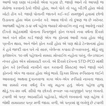
આજે પણ ઘણા બંડખોરો એવા પડ્યા છે, જાણે આને તો આપણે જ
મેસેજ કરવાનો ઠેકો લીધો હોય, અને પોતે તો બહુ બીઝી હોય એવો
ખોટો ઢોંગ કરે. જાણે પોતાની જાતને કઈ-કઈ સમજીને હવામાં છોળો
ઉડાવતા હોય એમ ઇગ્નોર કરે. આવા લોકો તો દુષણ જ છે ખરેખર.
આજથી પહેલા ૩-૪ વર્ષ પહેલા જયારે મોબાઈલ નવું નવું આવેલું ત્યારે
દીકરો શહેરમાંથી પોતાના પિતાજીને ફોન લગાવે નવા વર્ષના દિવસે
અને બંને સીમ કાર્ડ જાણે એક જ ફોનમાં આવી ગયા હોય એવું
પ્રતીત થાય, અને જેને ફોન કર્યો હોય એ પણ થોડો ટેન્શનમાં હોય
કે હવે જલ્દી વાત પતે તો સારું, બેલેન્સ કપાય છે બરાબરનું.. થોડું વધુ
ફ્લેશબેક. ૧૦ વર્ષ પહેલાનો સમય. મોબાઈલ નહોતા પરંતુ, લેન્ડલાઇન
નંબર હોય એક સોસાયટી વચ્ચે. એ દિવસે દરેકના STD-PCO માંથી
ફોન કરે (રૂપિયો નાખીને વાત કરવાની સિસ્ટમ) અને જાણે બંને
ફોનનો એક જ વાયર હોય એવું ભાસે. ફિક્સ સિક્કા રૂપિયાના લઈને
આવવાનું અથવા દુકાનવાળા કાકા એક-એક રૂપિયો નાખતા જાય.
આ સમયે નવા વર્ષનું કૈક વધુ મહત્વ હતું. એના પહેલા હજુ
થોડું..૧૫-૨૦ વર્ષ. સીધો જ છોકરો રૂબરૂ બા-બાપુજીને પત્ર લખતો.
ટપાલી એ પત્ર અઠવાડિયે પહોચાડે, એટલે લખવાનો પણ વહેલા કે
જેથી સમયસર પત્ર મળી જાય. વળી, એ પત્રમાં શું લખેલું છે ટપાલી