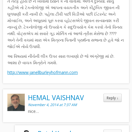
તે તરફ હોય છે ન ખાવામાં ધ્યાન કે ના વાતોમાં. અલગ દુનિયા. સાચું
કહીએ તો ટેકનોલોજી એ આપના વયકતીક અને કૌટુંબિક જીવન ની
ધૂળધાણી કરી નાખી છે. પહેલા ટીવી પછી વિડીઓ પછી ઈંટરનેટ અને
મોબાઈલ, અને અધૂરામાં પૂરું કરવા વ્હોટસએપે જીવન સત્યાનાશ કરી
નાખ્યું છે. ટેકનોલોજી નો ઉપયોગ કે સદુઉપયોગ કેમ કરવો તેનો વિનય
નથી. વોટ્સએપ માં સવારે ગૂડ મોર્નિંગ નાં આજે ત્રીસ મેસેજ છે ????
અને તેની વચમાં મારા એક મિત્રના પિતાની પ્રાર્થના સભાના છે હવે જો ન
જોઈએ તોયે ઉપાધી.
આ વિષયમાં નીચેની લીંક ઉપર સારા લખાણો છે જે અંગ્રેજી માં છે.
આશા છે વાચક મિત્રોને ગમશે.
http://www.janellburleyhofmann.com
HEMAL VAISHNAV
Reply
↓
November 4, 2014 at 7:37 AM
nice…