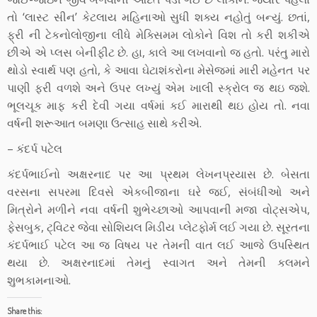
તો ‘લાસ્ટ સીન’ કેટલાય મહિનાઓ સુધી શક્ય નહોતું બન્યું. છતાં,
ફ્રી ની ટેકનોલોજીના લીધે મેક્સિમમ લોકોને વિશ તો કરી શકીએ
છીએ એ પ્લસ બેનીફીટ છે. હા, કાલે આ લખવાનો જ હતો. પરંતુ મારો
થોડો સ્વાર્થ પણ હતો, કે આવા ઘેટાશંકરોના મેસેજમાં મારી મહેનત પર
પાણી ફરી વળશે અને ઉપર લખ્યું એમ ખાલી સ્ક્રોલ જ થઇ જશે.
ભૂલચૂક માફ કરી દેવી ગયા વર્ષમાં કઈ મારાથી થઇ હોય તો. નવા
વર્ષની શરૂઆત બમણા ઉત્સાહ સાથે કરીએ.
– કંદર્પ પટેલ
કંદર્પભાઈનો અક્ષરનાદ પર આ પ્રથમ લેખનપ્રયાસ છે. બેસતા
વરસના સપરમા દિવસે એકબીજાના ઘરે જઈ, સંબંધીઓ અને
મિત્રોને મળીને નવા વર્ષની શુભેચ્છાઓ આપવાની મજા વોટ્સએપ,
ફેસબુક, ટ્વિટર જેવા સોશિયલ મિડીય પ્લેટફોર્મ લઈ ગયા છે. સૂરતના
કંદર્પભાઈ પટેલ આ જ વિષય પર તેમની વાત લઈ આજે ઉપસ્થિત
થયા છે. અક્ષરનાદમાં તેમનું સ્વાગત અને તેમની કલમને
શુભકામનાઓ.
Share this: