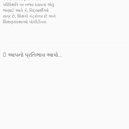
પરિસ્થિતિ પર નજર ઠરાવતા એવું
જણાઈ આવે કે, વિદ્યાર્થીઓ
યંત્ર છે, શિક્ષકો કંટ્રોલર છે અને
શિક્ષણસંસ્થાઓ પોલીટીક્સ
ઈવેન્ટ્સના અડ્ડાઓ છે. આટ-
આટલા વર્ષો કહેવાતા ઉચ્ચ
કોર્સનો અભ્યાસ કર્યા પછી પણ
જે વિદ્યાર્થીને ‘કાબેલ’ બનાવવાને
બદલે ભવિષ્યના વિચાર માત્રથી
આપનો પ્રતિભાવ આપો....
ડરતો ‘કાયર’ બનાવે એ કઈ રીતે
સાચું શિક્ષણ હોઈ શકે?…