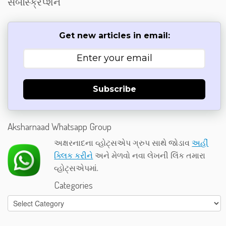
સબસ્ક્રિપ્શન
Get new articles in email:
Subscribe
Aksharnaad Whatsapp Group
અક્ષરનાદના વ્હોટ્સએપ ગ્રુપ સાથે જોડાવ
અહીં
ક્લિક કરીને
અને મેળવો નવા લેખની લિંક તમારા
વ્હોટ્સએપમાં.
Categories
Categories