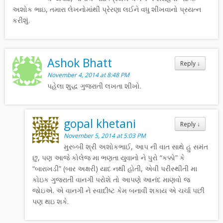
અશોક ભાઇ, તમારા લેખનોમાંથી પ્રેરણા લઈને વધુ શીખવાનો પ્રયત્ન
કરીશું.
Ashok Bhatt
Reply
↓
November 4, 2014 at 8:48 PM
પહેલા શુદ્ધ ગુજરાતી લખતા શીખો.
gopal khetani
Reply
↓
November 5, 2014 at 5:03 PM
મુરબ્બી શ્રી અશોકભાઈ, આપ ની વાત સાથે હુ સમંત
છુ, પણ આજે કોલેજ મા ભણતા યુવાનો ને પુરો “કક્કો” કે
“બારાખડી” (બાર અક્ષરી) યાદ નથી હોતી, એવી પરીસ્થીતી મા
કોઇક ગુજરાતી વાનગી પરોશે તો આપણે આનંદ માણવો જ
જોઇએ. એ વાનગી ને સ્વાદીષ્ટ કેમ બનાવી શકાય એ ચર્ચા પછી
પણ થઇ શકે.