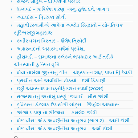
સર્જન સાહેબ – દીપિકાબા પરમાર
ધમ્મપદ – ઋષિકેશ શરણ, અનુ. હર્ષદ દવે, ભાગ ૧
અછાંદસ – પ્રિયંકા સોની
મહાવીરસ્વામીએ આપેલા અજોડ સિદ્ધાંતો – યોગતિલક
સૂરિશ્વરજી મહારાજ
કબીર વચન વિસ્તાર – શૈલેષ ત્રિવેદી
અક્ષરનાદનો અઢારમા વર્ષમાં પ્રવેશ..
હીરામંડી – સમાજના કલંકને ભપકાદાર આર્ટ તરીકે
ચીતરવાની કુત્સિત વૃત્તિ
ધોવા નાખેલા જીન્સનું ગીત – ચંદ્રકાન્ત શાહ; પઠન RJ દેવકી
પ્રાચીન અને અર્વાચીન ટોક્યો – દર્શા કિકાણી
છઠ્ઠી અક્ષરનાદ માઇક્રોફિક્શન સ્પર્ધા (૨૦૨૪)
રાજસ્થાનનું અનોખું ઘરેણું : જવાઈ – મીરા જોશી
ટ્વિટરના કેટલાક ઉપયોગી બોટ્સ – જિજ્ઞેશ અધ્યારૂ
જોજો પાંપણ ના ભીંજાય.. – કમલેશ જોષી
ધોળાવીરા : એક અવર્ણનીય અનુભવ (ભાગ ૨) – અમી દોશી
ધોળાવીરા : એક અવર્ણનીય અનુભવ – અમી દોશી