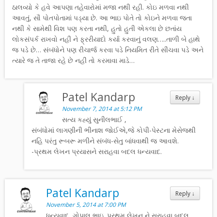
ઠાલવ્યો કે હવે આપણા તહેવારોમાં મજા નથી રહી. કોઇ મળવા નથી
આવતું, સૌ પોતપોતામાં પડ્યા છે. આ ભાઇ પોતે તો કોઇને મળવા જતા
નથી કે સામેથી વિશ પણ કરતા નથી, હુતો હુતી એકલા છે છતાંય
લોકસંપર્ક રાખવો નહીં ને ફ્રરીયાદો કર્યા કરવાનું વલણ…..તાળી બે હાથે
જ પડે છે… સંબંધોને પણ રીચાર્જ કરવા પડે નિયમિત રીતે સીંચવા પડે અને
ત્યારે જ તે તાજા રહે છે નહીં તો કરમાવા માડે…
Patel Kandarp
Reply
↓
November 7, 2014 at 5:12 PM
સત્ય કહ્યું સુનીલભાઈ ,
સંબંધોમાં લાગણીની ભીનાશ જોઈએ,જે કોપી-પેસ્ટના મેસેજથી
નહિ પરંતુ રૂબરૂ મળીને સંબંધ-સેતુ બાંધવાથી જ આવશે.
-પ્રથમ લેખન પ્રયાસને સરાહવા બદલ ધન્યવાદ.
Patel Kandarp
Reply
↓
November 5, 2014 at 7:00 PM
ધન્યવાદ, ગોપાલ ભાઇ .પ્રથમ લેખન ને સરાહવા બદલ.