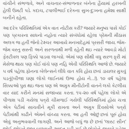
વાંચીને સંભળાવે, અને વાચનાર-સંભાળનાર બંનેના હૈયામાં હરખની
હેલી ઉમટી પડે. કદાચ, ટપાલીભાઈ દરેકના સુખ-દુ:ખના હમેશા સાક્ષી
બનીને રહેતા.
આ દરેક પરિસ્થિતિમાં એક વાત નોટીસ કરી? જયારે મનુષ્ય પાસે કોઈ
પણ પ્રકારના સાધનો નહોતા ત્યારે સંબંધોમાં રહેલા પ્રેમની મીઠાસ
અલગ જ હતી જેનો ટેક્ષ્ચર આખાયે મનખાદેહમાં પ્રસરી જાય. જેમ-
જેમ વસ્તુ સસ્તી અને સરળતાથી મળી રહેતી થઇ ત્યારે આવડો મોટો
ફેસ્ટીવલ પણ ફિક્કો પાડવા લાગ્યો. એમાં પણ સૌથી વધુ સરળ ફ્રી માં
મેસેજ થાય પણ કોઈ વાંચે પણ નહિ એવી પરિસ્થિતિ આજે છે. જયારે
૫ વર્ષ પહેલા ફોનના બેલેન્સને લીધે વાત કવિ હોય છતાં ડાયલર મુકવું
પડતું(બીજા ઘણા લોકો લાઈનમાં ઉભા હોય ને….!). ૧૦ વર્ષ પહેલા
સિક્કાઓ પુરા થઇ જતા પણ એ અમુક મીનીટોની વાતને લકો કેટલીય
વાર યાદ કરીને મનમાં સજાવ્યા કરતા. ૧૫-૨૦ વર્ષ પહેલા લોકો એ
પીળાશ પડી ગયેલા પત્રો ચીમળાઈ ગયેલી પરિસ્થિતિમાં હોય ચત્તા
એક પેટીમાં સાચવીને મૂકી રાખતા અને અમુક દિવસોએ પત્રો
પેટીમાંથી કાઢીને એમને વાંચ્યા કરતા. આ હતી ઓછું છતાં પૂરું હોય
એવું અનુભવવાની લાગણી. અને આજે બધું જ છે છતાં ‘લાસ્ટ સીન’
જોઈ-જોઇને જીવ બળવાની આદત પડી ગઈ છે લોકોને. જયારે પહેલા