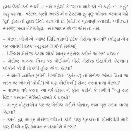
હાથ ઉંચો કરો ભાઈ…..! તમે કહેશો કે “શાના માટે એ તો કહો..?” ..કહું?
કહું વ્હાલા… જેટલા પ્રશ્નો આજે મોક ટેસ્ટમાં હું પૂછું એમના જવાબ જો
‘હા’ હોય તો હાથ ઉંચો કરવાનો છે. (થોડીક પ્રમાણીકતાથી.. પ્લીઝ..!)
સમજી ગયા ને? ઓહો… સમજદાર છો જ એમ તો તમે.
– કેટલા લોકોએ આજે સિરિયસલી દરેક મેસેજ વાંચ્યો? (વોટ્સએપ
પર આવેલી દરેક ‘ન્યુ યર વિશ’નો મેસેજ)
– ઇંગ્લિશ મેસેજ કેટલા લોકો માત્ર સ્ક્રોલ કરીને આગળ વધ્યા?
– મેસેજ વાચ્યા વિના જ કોઈકનો બેઠો મેસેજ ઉઠાવીને કેટલાય
લોકોને કોપી મોકલી હોય એવા કેટલા?
– સામેની વ્યક્તિ (સોરી..ઇંગ્લીશમાં ‘ફ્રેન્ડ’) નો મેસેજ જોયા વિના જ
તરત જ એમને ‘કોપી’ (એ પણ કોઈકની) સેન્ડ કરવાવાળા કેટલા?
– પાછલા વર્ષ કરતા આ વર્ષે દોસ્ત ને ફોન કરીને કે મળીને “ન્યુ યર
વિશ” કરવાનો રેશિયો વધ્યો કે ઘટ્યો?
– માત્ર વોટ્સએપ પર જ મેસેજ કરીને પોતાનું કામ પૂરું કરવા વાળા
કેટલા?
– અને હા, માત્ર મેસેજ જોઇને કોઈ પણ પ્રકારનો ફોર્માલીટી માટે
પણ રિપ્લે નહિ આપનાર બંડખોરો કેટલા?