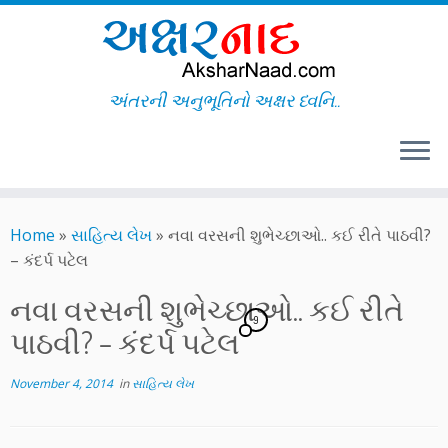
અંતરની અનુભૂતિનો અક્ષર ધ્વનિ..
Skip
to
Home
»
સાહિત્ય લેખ
»
નવા વરસની શુભેચ્છાઓ.. કઈ રીતે પાઠવી?
content
– કંદર્પ પટેલ
નવા વરસની શુભેચ્છાઓ.. કઈ રીતે
9
પાઠવી? – કંદર્પ પટેલ
November 4, 2014
in
સાહિત્ય લેખ