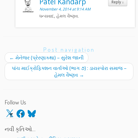
Patel Kandarp
Reply
↓
November 4, 2014 at 9:14 AM
ધન્યવાદ, હેમલ વૈષ્ણવ.
Post navigation
←
મેનેજર (પ્રેરણાકથા) – સુરેશ જાની
પાંચ માઈક્રોફિક્શન વાર્તાઓ (ભાગ ૭) : ડાયસ્પોરા સમાજ –
હેમલ વૈષ્ણવ
→
Follow Us
X
Facebook
Bluesky
નવી કૃતિઓ…