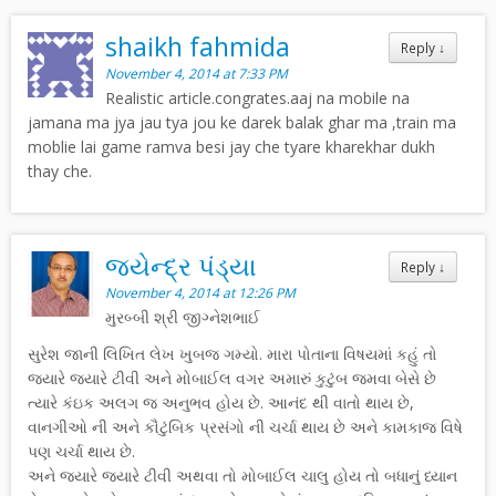
shaikh fahmida
Reply
↓
November 4, 2014 at 7:33 PM
Realistic article.congrates.aaj na mobile na
jamana ma jya jau tya jou ke darek balak ghar ma ,train ma
moblie lai game ramva besi jay che tyare kharekhar dukh
thay che.
જયેન્દ્ર પંડ્યા
Reply
↓
November 4, 2014 at 12:26 PM
મુરબ્બી શ્રી જીગ્નેશભાઈ
સુરેશ જાની લિખિત લેખ ખુબજ ગમ્યો. મારા પોતાના વિષયમાં કહું તો
જ્યારે જ્યારે ટીવી અને મોબાઈલ વગર અમારું કુટુંબ જમવા બેસે છે
ત્યારે કંઇક અલગ જ અનુભવ હોય છે. આનંદ થી વાતો થાય છે,
વાનગીઓ ની અને કૌટુંબિક પ્રસંગો ની ચર્ચા થાય છે અને કામકાજ વિષે
પણ ચર્ચા થાય છે.
અને જ્યારે જ્યારે ટીવી અથવા તો મોબાઈલ ચાલુ હોય તો બધાનું ધ્યાન