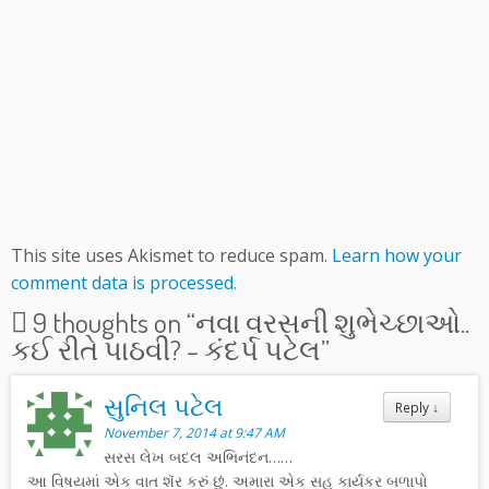
This site uses Akismet to reduce spam.
Learn how your
comment data is processed.
9 thoughts on “
નવા વરસની શુભેચ્છાઓ..
કઈ રીતે પાઠવી? – કંદર્પ પટેલ
”
સુનિલ પટેલ
Reply
↓
November 7, 2014 at 9:47 AM
સરસ લેખ બદલ અભિનંદન……
આ વિષયમાં એક વાત શૅર કરું છું. અમારા એક સહ કાર્યકર બળાપો