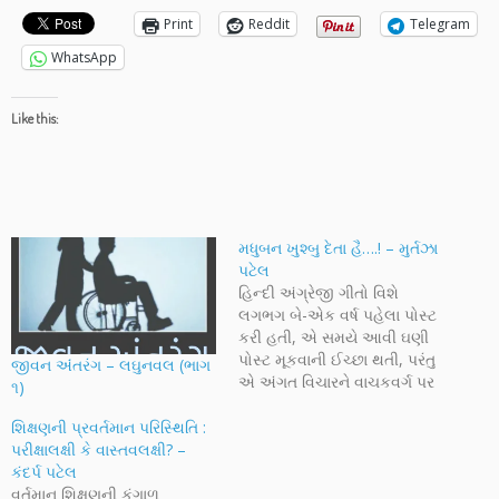
Print
Reddit
Telegram
WhatsApp
Like this:
મધુબન ખુશ્બુ દેતા હૈ….! – મુર્તઝા
પટેલ
હિન્દી અંગ્રેજી ગીતો વિશે
લગભગ બે-એક વર્ષ પહેલા પોસ્ટ
કરી હતી, એ સમયે આવી ઘણી
પોસ્ટ મૂકવાની ઈચ્છા થતી, પરંતુ
જીવન અંંતરંગ – લઘુનવલ (ભાગ
એ અંગત વિચારને વાચકવર્ગ પર
૧)
ઠોકી બેસાડવાની ઈચ્છા ન થતી,
એટલે ત્યાં અટકાવી દીધું હતું.
શિક્ષણની પ્રવર્તમાન પરિસ્થિતિ :
મુર્તઝાભાઈએ ફરી એ જ ઘા
પરીક્ષાલક્ષી કે વાસ્તવલક્ષી? –
ખોતરી આપ્યો છે એ બદલ તેમનો
કંદર્પ પટેલ
આભાર માનવો જોઈએ... આજે…
વર્તમાન શિક્ષણની કંગાળ