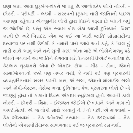
ઘણા બધા. આવા ઘુડ્બંગ-શંકરો જ વધુ છે. આજે દરેક લોકો નોકરી –
છોકરી – પ્રોપર્ટી – લક્ષ્મી – સરસ્વતી (ટૂંકમાં નારી જાતિ)ની પાછળ
આપણા કહેવાતા એન્જીનીર લોકો હાથ ધોઈને પડ્યા છે. બધાને બધું
જ જોઈએ છે, પરંતુ એક રૂમમાં બેઠા-બેઠા આખી દુનિયાને “વિશ”
કરવી છે. અરે બિરાદર, એમ જ કઈ આ ‘નારી જાતિ’ સોસાયટીના
દરવાજા પર નથી ઉભેલી કે તમારી પાસે આવે અને કહે, કે “ચલ હું
તારી સાથે આવું અને તને સુખી કરું.” એના માટે એ લોકોને મળવું પડે
જેમને ભગવાને આ જાતિને મેળવવા માટે ‘ઇન્ટરમીડીએટ’ બનાવેલા છે.
કેટલાય ઘુડશંકરો એવા છે એકદમ ટોપા – મીંઢ – ડોબા, જેમને
સામાજિકતાનો કક્કો પણ ખબર નથી, કે નથી કઈ પણ પ્રકારની
વ્યવહારિકતામાં ખબર પડતી. બસ, એ ભલા, એમનો મોબાઈલ ભલો
અને કોપી-પેસ્ટના મેસેજ ભલા. દુનિયામાં કેવા પ્રકારના લોકો છે એ
જાણવું હોય તો કાલનો દિવસ એકદમ સ્યુટેબલ હતો. આવતી કાલે
નોકરી – છોકરી – શિક્ષા – ઈજ્જત જોઈએ છે બધાને. અને કામ તો
અલ્ટીમેટલી એ જ લોકો સાથે કરવાનું ને…! તો પછી, એ મળવામાં –
કૈંક શીખવામાં – કૈંક ઓબ્ઝર્વ કરવામાં – કૈંક જાણવામાં – કૈંક
લોકોનો એક્સપીરીયન્સ સાંભળવામાં કઈ જ પ્રકારનો રસ નથી.