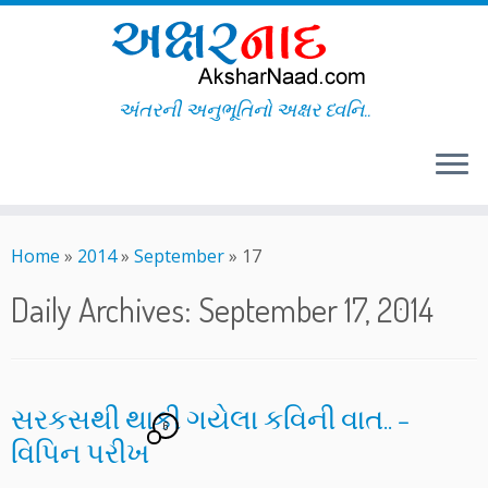
અંતરની અનુભૂતિનો અક્ષર ધ્વનિ..
Skip
to
Home
»
2014
»
September
»
17
content
Daily Archives:
September 17, 2014
સરકસથી થાકી ગયેલા કવિની વાત.. –
6
વિપિન પરીખ