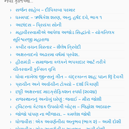
નવી કૃતિઓ…
સર્જન સાહેબ – દીપિકાબા પરમાર
ધમ્મપદ – ઋષિકેશ શરણ, અનુ. હર્ષદ દવે, ભાગ ૧
અછાંદસ – પ્રિયંકા સોની
મહાવીરસ્વામીએ આપેલા અજોડ સિદ્ધાંતો – યોગતિલક
સૂરિશ્વરજી મહારાજ
કબીર વચન વિસ્તાર – શૈલેષ ત્રિવેદી
અક્ષરનાદનો અઢારમા વર્ષમાં પ્રવેશ..
હીરામંડી – સમાજના કલંકને ભપકાદાર આર્ટ તરીકે
ચીતરવાની કુત્સિત વૃત્તિ
ધોવા નાખેલા જીન્સનું ગીત – ચંદ્રકાન્ત શાહ; પઠન RJ દેવકી
પ્રાચીન અને અર્વાચીન ટોક્યો – દર્શા કિકાણી
છઠ્ઠી અક્ષરનાદ માઇક્રોફિક્શન સ્પર્ધા (૨૦૨૪)
રાજસ્થાનનું અનોખું ઘરેણું : જવાઈ – મીરા જોશી
ટ્વિટરના કેટલાક ઉપયોગી બોટ્સ – જિજ્ઞેશ અધ્યારૂ
જોજો પાંપણ ના ભીંજાય.. – કમલેશ જોષી
ધોળાવીરા : એક અવર્ણનીય અનુભવ (ભાગ ૨) – અમી દોશી