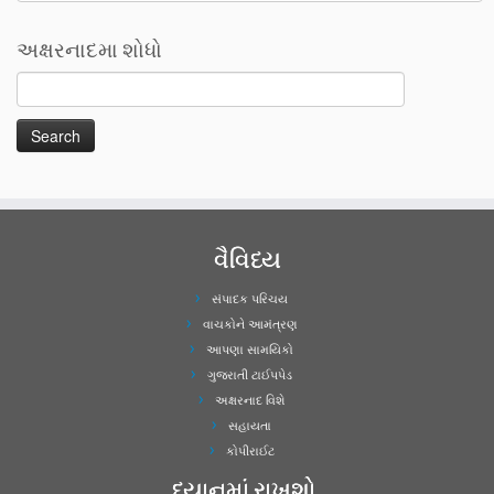
અક્ષરનાદમા શોધો
વૈવિધ્ય
સંપાદક પરિચય
વાચકોને આમંત્રણ
આપણા સામયિકો
ગુજરાતી ટાઈપપેડ
અક્ષરનાદ વિશે
સહાયતા
કોપીરાઈટ
ધ્યાનમાં રાખશો..