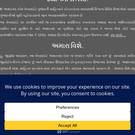
© અક્ષરનાદ.કોમ વેબસાઈટ ગુજરાતી સાહિત્યને ઈન્ટરનેટના માધ્યમથી વિશ્વના વિવિધ વિભાગોમાં વસતા
ગુજરાતીઓ સુધી પહોંચાડવાનો તદ્દન અવ્યાવસાયિક પ્રયાસ છે.
આ વેબસાઈટ પર સંકલિત બધી જ રચનાઓના સર્વાધિકાર રચનાકાર અથવા અન્ય અધિકારધારી
વ્યક્તિ પાસે સુરક્ષિત છે. માટે અક્ષરનાદ પર પ્રસિધ્ધ કોઈ પણ રચના કે અન્ય લેખો કોઈ પણ
સાર્વજનિક લાઈસંસ (જેમ કે GFDL અથવા ક્રિએટીવ કોમન્સ) હેઠળ ઉપલબ્ધ નથી.
વધુ વાંચો ...
અમારા વિશે..
હું, જીજ્ઞેશ અધ્યારૂ, આ વેબસાઈટ અક્ષરનાદ.કોમ ના સંપાદક તરીકે કામ કરૂં છું. વ્યવસાયે મરીન
જીયોટેકનીકલ ઈજનેર છું અને પીપાવાવ શિપયાર્ડમાં ઈન્ફ્રાસ્ટ્રક્ચર વિભાગમાં મેનેજર છું. અક્ષરનાદ
ગુજરાતી ભાષા સાહિત્ય પ્રત્યેના મારા વળગણને એક માધ્યમ આપવાનો પ્રયત્ન છે... અમારા વિશે વધુ
વાંચવા
અહીં ક્લિક કરો...
Secured Site Assurance
· © 2026
Aksharnaad.com
By Jignesh Adhyaru ·
· All Rights Reserved ·
Back to top