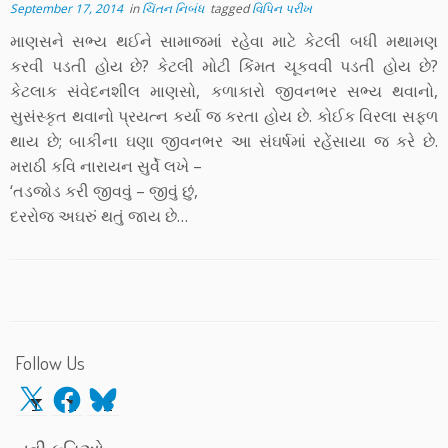
September 17, 2014
in
ચિંતન નિબંધ
tagged
વિપિન પરીખ
માણસને સભ્ય થઈને સામાજમાં રહેવા માટે કેટલી બધી મથામણ
કરવી પડતી હોય છે? કેટલી મોટી કિંમત ચૂકવવી પડતી હોય છે?
કેટલાક સંવેદનશીલ માણસો, કળાકારો જીવનભર સભ્ય થવાનો,
સુસંસ્કૃત થવાનો પ્રયત્ન કર્યા જ કરતા હોય છે. કોઈક વિરલા સફળ
થાય છે; બાકીના ઘણા જીવનભર આ સંઘર્ષમાં રહેંસાયા જ કરે છે.
મરાઠી કવિ નારાયન સુર્વે લખે –
‘તડજોડ કરી જીવવું – જીવું છું,
દરરોજ અઘરું થતું જાય છે…
Follow Us
X
Facebook
Bluesky