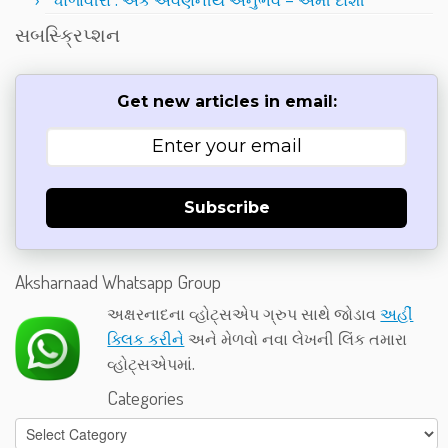
ધોળાવીરા : એક અવર્ણનીય અનુભવ – અમી દોશી
સબસ્ક્રિપ્શન
Get new articles in email:
Subscribe
Aksharnaad Whatsapp Group
અક્ષરનાદના વ્હોટ્સએપ ગ્રુપ સાથે જોડાવ
અહીં
ક્લિક કરીને
અને મેળવો નવા લેખની લિંક તમારા
વ્હોટ્સએપમાં.
Categories
Categories