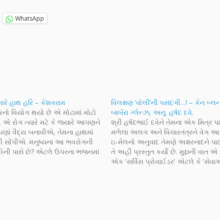
WhatsApp
મારે હાથ હરિ – કેશવરામ
વિલક્ષણ ‘વોલી’ની પસંદગી…! – કેન બ્લન્
રનો વિયોગ થયો છે એ મોટામાં મોટો
બાર્બરા ગ્લેન્ઝ, અનુ. હર્ષદ દવે.
. એ રોગ ત્યારે મટે કે જ્યારે આપણને
શ્રી હર્ષદભાઈ દવેને તેમના એક મિત્ર પ
ણાં વૈદ્ય બનાવીએ, તેમના હાથમાં
મળેલા અલગ અને વિચારતંત્રને વેગ આ
 સોંપીએ. મનુષ્યના આ ભવરોગની
ઇ-મેલનો અનુવાદ તેમણે અક્ષરનાદને પાઠવ
ોની પાસે છે? એટલે ઉપરના ભજનમાં
તે અહીં પ્રસ્તુત કર્યો છે. મુદ્દાની વાત એ 
 છે કે હે પ્રભુ, મેં મારી નાડ તમારા
એક 'સર્વિસ પ્રોવાઈડર' એટલે કે 'સેવ
ઉપલબ્ધ કરાવતા વ્યક્તિ' તરીકે તમને ગ
તમે ગ્રાહકોને સારી સેવા આપી શકો,…