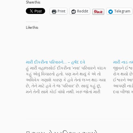
Share this:
Print
Reddit
Telegram
Like this:
મારી દીકરીના પરિવારને… – હર્ષદ દવે
મારી નાડ ત
હું મારી વહાલસોઈ દીકરીના 'નવા' પરિવારને કાંઇક
જીવને ઈશ્વ
કહું એવું વિચારતો હતો. પણ મને થયું કે એ તો
રોગ થયો છે
અવિવેક ગણાશે કારણ કે હવે તેનાં લગ્ન થઇ ગયા
ઈશ્વરને આપ
છે, તેને માટે હવે તે જ 'પરિવાર' છે. સાચું કહું છું,
આપણી નાડી
મને તેની સામે કોઈ વાંધો નથી. ખરું જોતાં મારી
દવા બીજા ક
દીકરી હવે પહેલાં 'તમારી'…
કેશવ કવિ કહે
હાથમાં…