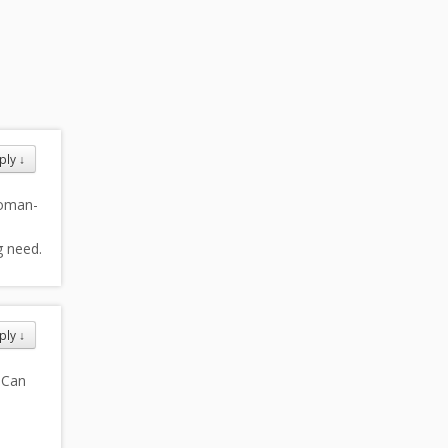
ply
↓
woman-
g need.
ply
↓
 Can