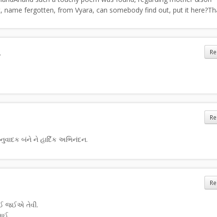
t, name fergotten, from Vyara, can somebody find out, put it here?T
.
Re
Re
ાદક બંને ને હાર્દિક અભિનંદન.
Re
ઈ જઈએ તેવી.
ાઈ.