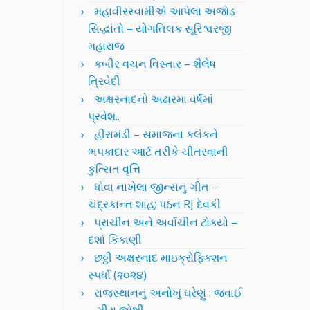
મહાવીરસ્વામીએ આપેલા અજોડ
સિદ્ધાંતો – યોગતિલક સૂરિશ્વરજી
મહારાજ
કબીર વચન વિસ્તાર – શૈલેષ
ત્રિવેદી
અક્ષરનાદનો અઢારમા વર્ષમાં
પ્રવેશ..
હીરામંડી – સમાજના કલંકને
ભપકાદાર આર્ટ તરીકે ચીતરવાની
કુત્સિત વૃત્તિ
ધોવા નાખેલા જીન્સનું ગીત –
ચંદ્રકાન્ત શાહ; પઠન RJ દેવકી
પ્રાચીન અને અર્વાચીન ટોક્યો –
દર્શા કિકાણી
છઠ્ઠી અક્ષરનાદ માઇક્રોફિક્શન
સ્પર્ધા (૨૦૨૪)
રાજસ્થાનનું અનોખું ઘરેણું : જવાઈ