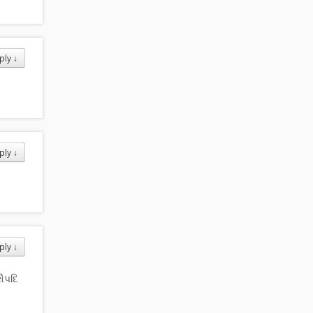
ply
↓
ply
↓
ply
↓
રૌપદિ