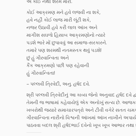
એ કાંઈ નથી શરમ મારી.
કોઈ આક્રમણ મને હવે લજવી ના શકે,
હવે નહીં કોઈ લાજ મારી લૂંટી શકે,
નજર ઉઠાવી હવે કરી લાલ આંખ અને
માગીશ સઘળો હિસાબ આક્રમણોનો ત્યારે
પડશે ભારે મોં છુપાવવું આ સમાજ-સરકારને.
તમારે પણ શરમથી નતમસ્તક થવું પડશે!
છું હું ગૌરવાન્વિતા અને
કૈંક આક્રમણો પછી પણ રહેવાની
હું ગૌરવાન્વિતા!
– પલ્લવી ત્રિવેદી, અનુ. હર્ષદ દવે.
શ્રી પલ્લવી ત્રિવેદીનું આ કાવ્ય જેનો અનુવાદ હર્ષદ દવ
તેમની જ ભાષામાં કહેવાયેલું એક અનોખું સત્ય છે. આજ
ખબરોથી જ્યારે સમાચારપત્રો અને ટીવી વગેરે સતત ચમ
ગૌરવાન્વિતા નારીનો વિશ્વની આંખમાં આંખ નાખીને અપ
પાઠવવા બદલ શ્રી હર્ષદભાઈ દવેનો ખૂબ ખૂબ આભાર તથ