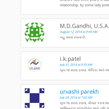
relationship, by some lady poe
M.D.Gandhi, U.S.A
August 12, 2014 at 9:49 AM
બહુ સરસ રચના છે.
i.k.patel
July 31, 2014 at 9:35 AM
ખુબ જ સરસ રચના. લેખિકા અને અનુવ
urvashi parekh
July 29, 2014 at 7:02 AM
ખુબ જ સરસ રચના, વીચાર કરતા થ
અભિનન્દન પલ્લવીબેન અને હર્ષદ ભ