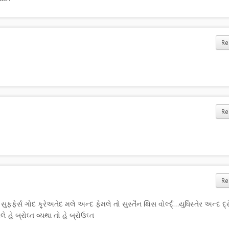
Re
Re
Re
ફ્ફેર્સ ગોદ ક્ર્રેઅતેદ મલે અન્દ ફેમલે તો સુસ્તૈન થિસ વોર્લ્દ્…યુધિસ્તેર અન્દ દ્
મલે હે બ્રોઘ્ત વ્યથા તો હે બ્રોઉઘ્ત