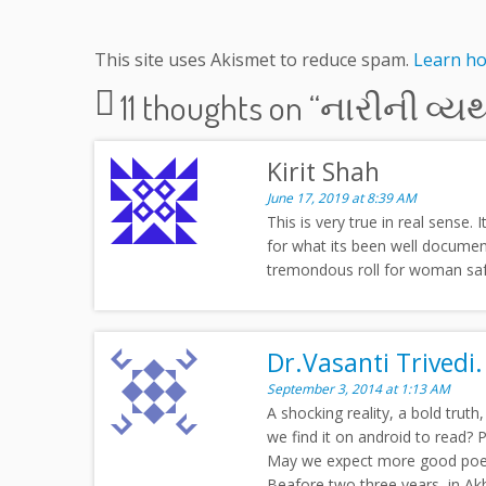
This site uses Akismet to reduce spam.
Learn ho
11 thoughts on “
નારીની વ્યથા
Kirit Shah
June 17, 2019 at 8:39 AM
This is very true in real sens
for what its been well documen
tremondous roll for woman safe
Dr.Vasanti Trivedi
September 3, 2014 at 1:13 AM
A shocking reality, a bold tru
we find it on android to read? 
May we expect more good poems,
Beafore two three years, in 