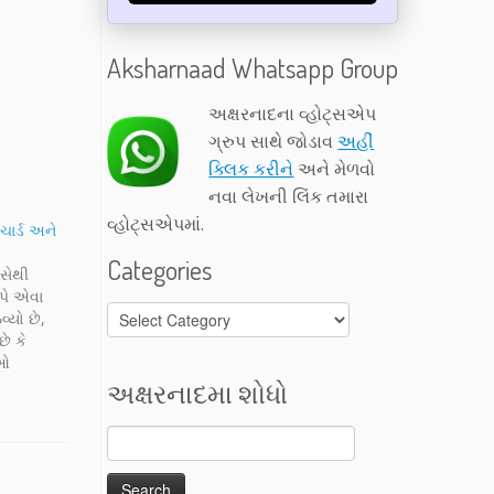
Aksharnaad Whatsapp Group
અક્ષરનાદના વ્હોટ્સએપ
ગ્રુપ સાથે જોડાવ
અહીં
ક્લિક કરીને
અને મેળવો
નવા લેખની લિંક તમારા
વ્હોટ્સએપમાં.
ચાર્ડ અને
Categories
ાસેથી
પે એવા
Categories
્યો છે,
છે કે
ાઓ
મે તો જ
અક્ષરનાદમા શોધો