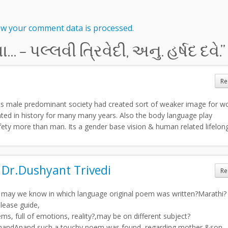
w your comment data is processed.
… – પલ્લવી ત્રિવેદી, અનુ. હર્ષદ દવે.
”
Re
e. Its male predominant society had created sort of weaker image for 
ted in history for many many years. Also the body language play
ty more than man. Its a gender base vision & human related lifelon
. Dr.Dushyant Trivedi
Re
th, may we know in which language original poem was written?Marathi?
Please guide,
 full of emotions, reality?,may be on different subject?
AkhandAnand such a touchy poem was found, regarding mother &son