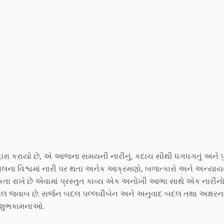
ે દ્વારા કરાયો છે, એ આજના સમયની નારીનું, કદાચ સૌથી ધગધગતું અને પુ
કાલના વિશ્વમાં નારી પર થતા અનેક આક્રમણો, બળાત્કારો અને અન્યા
કતા રાખે છે એવામાં પ્રસ્તુત કાવ્ય એક અનોખી આભા સાથે એક નારીન
ાયેલ જવાબ છે. સર્જન બદલ પલ્લવીબેન અને અનુવાદ બદલ તથા અક્ષરન
ા શુભકામનાઓ.