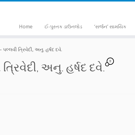
Home
ઈ-પુસ્તક ડાઉનલોડ
‘સર્જન’ સામયિક
પલ્લવી ત્રિવેદી, અનુ. હર્ષદ દવે.
11
્રિવેદી, અનુ. હર્ષદ દવે.