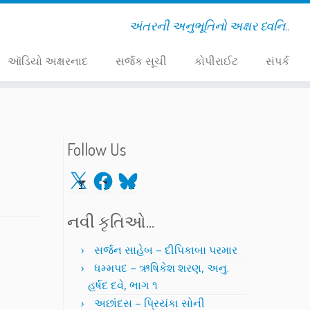
અંતરની અનુભૂતિનો અક્ષર ધ્વનિ..
ઑડિયો અક્ષરનાદ
સર્જક સૂચી
કોપીરાઈટ
સંપર્ક
Follow Us
X
Facebook
Bluesky
નવી કૃતિઓ…
સર્જન સાહેબ – દીપિકાબા પરમાર
ધમ્મપદ – ઋષિકેશ શરણ, અનુ.
હર્ષદ દવે, ભાગ ૧
અછાંદસ – પ્રિયંકા સોની