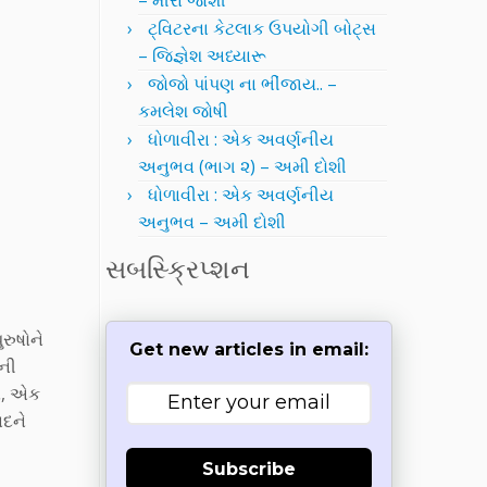
– મીરા જોશી
ટ્વિટરના કેટલાક ઉપયોગી બોટ્સ
– જિજ્ઞેશ અધ્યારૂ
જોજો પાંપણ ના ભીંજાય.. –
કમલેશ જોષી
ધોળાવીરા : એક અવર્ણનીય
અનુભવ (ભાગ ૨) – અમી દોશી
ધોળાવીરા : એક અવર્ણનીય
અનુભવ – અમી દોશી
સબસ્ક્રિપ્શન
રુષોને
Get new articles in email:
યની
ો, એક
ાદને
Subscribe