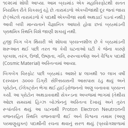
૧૯૨૯માં શોધી આપ્યા. આમ બ્રહ્માંડ એક મહાવિસ્ફોટથી સતત
નિયમિત રીતે વિકસતું રહે છે. તારામંડળો એકબીજાથી દૂર જતાં જાય
છે (એટલે તારામંડળો કે પદાર્થો એકબીજા સાથે અથડાઈ પડતાં નથી.)
આવી બધી માન્યતાને વૈજ્ઞાનિક આધારો હોવા છતાં બ્રહ્માંડની
પ્રાથમિક સ્થિતિ વિશે જાણી શકાયું નથી.
હજી બિગ બેંગ થિયરી એ શોધવા પ્રયત્નશીલ છે કે બ્રહ્માંડની
શરૂઆત થઈ પછી તરત જ કેવી ઘટનાઓ ઘટી કે જેના કારણે
પ્રકાશ, તરંગ, ઉર્જા, ઉષ્ણતા, ગતિ, રુરુત્વાકર્ષણ અને વૈશ્વિક પદાર્થો
(Cosmic Material) અસ્તિત્વમાં આવ્યા.
બિગબેંગ વિસ્ફોટ પછી બ્રહ્માંડ આશરે ૪ લાખથી ૧૦ લાખ વર્ષો
દરમ્યાન ૩૦૦૦ ડિગ્રી સેલ્સિયસની આસપાસ ઠંડુ થયું અને
પ્રોટોન, ઈલેક્ટ્રોન ભેગા થઈ હાઈડ્રોજનનો અણુ બનાવવા પ્રયત્ન
કર્યો. આ પ્રોટોન અથડાવવાથી સેકન્ડના અબજમાં ભાગમાં (તેથીય
ઓછા સમયમાં હિગ્ઝ બોઝોનનું અસ્તિત્વ દેખાયું અને તુરંત
રૂપાંતરિત થયું. આ ઘટનાથી Proton Electron Neutronની
વજનરહિત સ્થિતિ વજનવાળી થઈ અને વિશ્વના તમામ (અણુ
પરમાણુયુક્ત) પદાર્થોની રચના થવાનું સરળ થયું. (પ્રયોગશાળામાં