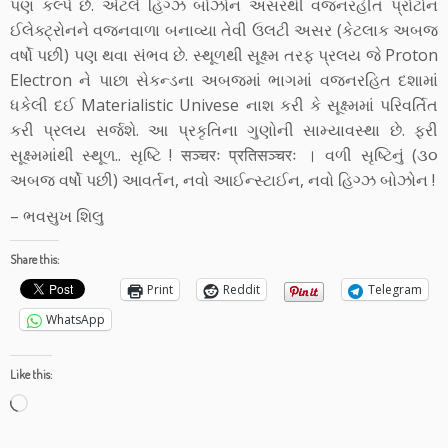
પણ કલ્પે છે. એટલે હિગ્ઝ બોઝોન અસરથી વજનરહીત પ્રોટોન
ઈલેક્ટ્રોનને વજનવાળા બનાવ્યા તેવી ઉલટી અસર (કેટલાક અબજ
વર્ષો પછી) પણ થવા સંભવ છે. સ્થૂળથી સૂક્ષ્મ તરફ પ્રલય જે Proton
Electron ને પાછા સેકન્ડના અબજમાં ભાગમાં વજનરહિત દશામાં
ધકેલી દઈ Materialistic Univese નાશ કરી કે સૂક્ષ્મમાં પરિવર્તિત
કરી પ્રલય સર્જશે. આ પ્રકૃતિના ગુણોની સામ્યાવસ્થા છે. ફરી
સૂક્ષ્મમાંથી સ્થૂળ.. સૃષ્ટિ ! सञ्चरः प्रतिसञ्चरः । વળી સૃષ્ટિનું (૩૦
અબજ વર્ષો પછી) આવર્તન, નવો આઈન્સ્ટાઈન, નવો હિગ્ઝ બોઝોન !
– ભવસુખ શિલુ
Share this:
Print
Reddit
Telegram
WhatsApp
Like this:
Loading…