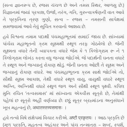
(સત્વ જ્ઞાનરૂપ છે, રજસ ચંચળ છે અને તમસ સ્થિર, આળસુ છે.)
વિજ્ઞાનમાં જ્યાં પ્રકાશ, ઉર્જા, તરંગ, ગતિ, ગુરુત્વાકર્ષણની વાત આવે
તે પ્રકૃતિના ત્રણ ગુણો, સત્વ – રજસ – તમસની સાપેક્ષમાં
સમજવામાં આવે તેવું સૂચિત કરવાનો આશય છે.
હવે વિશ્વના તમામ પદાર્થો પંચમહાભૂતમાં સમાઈ જાય છે. સાંખ્યમાં
પાંચેય મહાભૂતનો ક્રમ સૂક્ષ્મથી સ્થૂળ તરફ ગોઠવેલો છે. જેની
સૂક્ષ્મતા વધારે તેની વ્યાપકતા વધારે જેમ કે ૧ કિલોગ્રામ રૂ ને ૧
કિલોગ્રામ લોખંડ કરતા વધુ જગ્યા જોઈએ. જે પદાર્થની ઘનતા વધારે
તે સ્થૂળ અને જગ્યાનું રોકાણ થોડું. જેની ઘનતા ઓછી તે સૂક્ષ્મ અને
જગ્યાનું રોકાણ વધારે. આ પંચમહાભૂતના ક્રમ સાથે જોઈએ તો,
સૌથી સૂક્ષ્મ આકાશ, તેથી વધારે સ્થૂળ વાયુ, વાયુથી વધારે સ્થૂળ
અગ્નિ, અગ્નિથી વધારે સ્થુળ જળ અને સૌથી સ્થૂળ પૃથ્વી. કપિલ
મુનિ રચિત ‘તત્વસમાસ’ માં સાંખ્યના એકવીસ સૂત્રો છે, તેમાંથી
પહેલાં છ સૂત્રો અહીં વર્ણવ્યા છે. છઠ્ઠું સૂત્ર બ્રહ્માંડના અનુસંધાને
ખૂબ મહત્વનું છે, अथातस्तत्त्वसमासः ।
હવે તત્વો વિષે સંક્ષેપમાં વિચાર કરીએ. अष्टौ प्रकृतयः । આઠ પ્રકૃતિ છે
(મૂળ પ્રકૃતિ, મહતત્વ અહંકાર અને પાંચ તન્માત્રા – શબ્દ, સ્પર્શ,