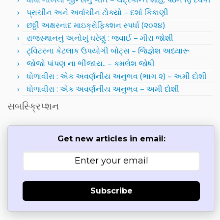
પ્રાચીન અને અર્વાચીન ટોક્યો – દર્શા કિકાણી
છઠ્ઠી અક્ષરનાદ માઇક્રોફિક્શન સ્પર્ધા (૨૦૨૪)
રાજસ્થાનનું અનોખું ઘરેણું : જવાઈ – મીરા જોશી
ટ્વિટરના કેટલાક ઉપયોગી બોટ્સ – જિજ્ઞેશ અધ્યારૂ
જોજો પાંપણ ના ભીંજાય.. – કમલેશ જોષી
ધોળાવીરા : એક અવર્ણનીય અનુભવ (ભાગ ૨) – અમી દોશી
ધોળાવીરા : એક અવર્ણનીય અનુભવ – અમી દોશી
સબસ્ક્રિપ્શન
Get new articles in email:
Subscribe