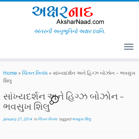
અંતરની અનુભૂતિનો અક્ષર ધ્વનિ..
Skip
to
Home
»
ચિંતન નિબંધ
»
સાંખ્યદર્શન અને હિગ્ઝ બોઝોન – ભવસુખ
content
શિલુ
સાંખ્યદર્શન અને હિગ્ઝ બોઝોન –
1
ભવસુખ શિલુ
January 27, 2014
in
ચિંતન નિબંધ
tagged
ભવસુખ શિલુ