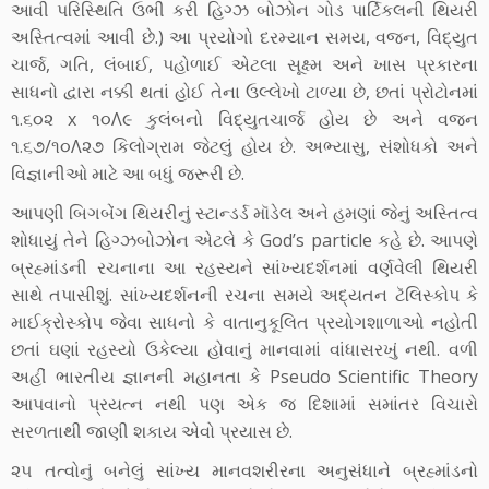
આવી પરિસ્થિતિ ઉભી કરી હિગ્ઝ બોઝોન ગોડ પાર્ટિકલની થિયરી
અસ્તિત્વમાં આવી છે.) આ પ્રયોગો દરમ્યાન સમય, વજન, વિદ્યુત
ચાર્જ, ગતિ, લંબાઈ, પહોળાઈ એટલા સૂક્ષ્મ અને ખાસ પ્રકારના
સાધનો દ્વારા નક્કી થતાં હોઈ તેના ઉલ્લેખો ટાળ્યા છે, છતાં પ્રોટોનમાં
૧.૬૦૨ x ૧૦Λ૯ કુલંબનો વિદ્યુતચાર્જ હોય છે અને વજન
૧.૬૭/૧૦Λ૨૭ કિલોગ્રામ જેટલું હોય છે. અભ્યાસુ, સંશોધકો અને
વિજ્ઞાનીઓ માટે આ બધું જરૂરી છે.
આપણી બિગબેંગ થિયરીનું સ્ટાન્ડર્ડ મૉડેલ અને હમણાં જેનું અસ્તિત્વ
શોધાયું તેને હિગ્ઝબોઝોન એટલે કે God’s particle કહે છે. આપણે
બ્રહ્માંડની રચનાના આ રહસ્યને સાંખ્યદર્શનમાં વર્ણવેલી થિયરી
સાથે તપાસીશું. સાંખ્યદર્શનની રચના સમયે અદ્યતન ટૅલિસ્કોપ કે
માઈક્રોસ્કોપ જેવા સાધનો કે વાતાનુકૂલિત પ્રયોગશાળાઓ નહોતી
છતાં ઘણાં રહસ્યો ઉકેલ્યા હોવાનું માનવામાં વાંધાસરખું નથી. વળી
અહીં ભારતીય જ્ઞાનની મહાનતા કે Pseudo Scientific Theory
આપવાનો પ્રયત્ન નથી પણ એક જ દિશામાં સમાંતર વિચારો
સરળતાથી જાણી શકાય એવો પ્રયાસ છે.
૨૫ તત્વોનું બનેલું સાંખ્ય માનવશરીરના અનુસંધાને બ્રહ્માંડનો