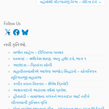
વહેમોથી વીંટળાયેલું વિશ્વ – વંદિતા દવે
→
Follow Us
X
Facebook
Bluesky
નવી કૃતિઓ…
સર્જન સાહેબ – દીપિકાબા પરમાર
ધમ્મપદ – ઋષિકેશ શરણ, અનુ. હર્ષદ દવે, ભાગ ૧
અછાંદસ – પ્રિયંકા સોની
મહાવીરસ્વામીએ આપેલા અજોડ સિદ્ધાંતો – યોગતિલક
સૂરિશ્વરજી મહારાજ
કબીર વચન વિસ્તાર – શૈલેષ ત્રિવેદી
અક્ષરનાદનો અઢારમા વર્ષમાં પ્રવેશ..
હીરામંડી – સમાજના કલંકને ભપકાદાર આર્ટ તરીકે
ચીતરવાની કુત્સિત વૃત્તિ
ધોવા નાખેલા જીન્સનું ગીત – ચંદ્રકાન્ત શાહ; પઠન RJ દેવકી