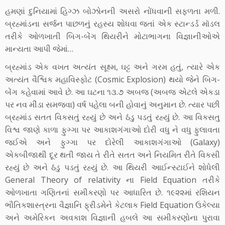
હમણાં દુનિયામાં હિગ્ઝ બોઝોનની અસરો નોંધવાની સફળતા મળી.
બ્રહ્માંડના સર્જન પાછળનું રહસ્ય શોધવા જતાં એક સ્ટાન્ડર્ડ મૉડલ
તરીકે ઓળખાતી બિગ-બેંગ થિયરીને મોટાભાગના વિજ્ઞાનીઓએ
માન્યતા આપી જેમાં…
બ્રહ્માંડ એક વખત અત્યંત સૂક્ષ્મ, ઘટ્ટ અને ગરમ હતું, ત્યારે એક
અત્યંત વૈશ્વિક મહાવિસ્ફોટ (Cosmic Explosion) થયો જેને બિગ-
બેંગ કહેવામાં આવે છે. આ ઘટના ૧૩.૭ અબજ (અબજ એટલે એકડા
પર નવ મીંડા સમજવા) વર્ષ પહેલા બની હોવાનું અનુમાન છે. ત્યાર પછી
બ્રહ્માંડ સતત વિકસતું રહ્યું છે અને ઠંડુ પડતું રહ્યું છે. આ વિકસતુ
વિશ્વ જાણે કાળા ફુગ્ગા પર આકાશગંગાઓ દોરી વધુ ને વધુ ફુલાવતા
જઈએ અને ફુગ્ગા પર દોરેલી આકાશગંગાઓ (Galaxy)
એકબીજાથી દૂર થતી જાય તે રીતે સતત અને નિયમિત રીતે વિકસી
રહ્યું છે અને ઠંડુ પડતું રહ્યું છે. આ થિયરી આઈન્સ્ટાઈને શોધેલી
General Theory of relativity ના Field Equation તરીકે
ઓળખાતા ગણિતનાં સમીકરણો પર આધારિત છે. ૧૯૨૨માં રશિયન
ભૌતિકશાસ્ત્રના વૈજ્ઞાનિ ફ્રીડમેને કેટલાક Field Equation ઉકેલ્યા
અને અમેરિકન અવકાશ વિજ્ઞાની હબલે આ સમીકરણોના પુરાવા