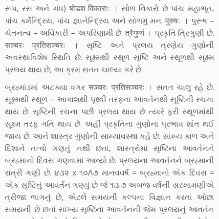
રૂપ, રસ અને ગંધ) षोडश विकाराः । સોળ વિકારો છે પાંચ મહાભૂત,
પાંચ કર્મેન્દ્રિય, પાંચ જ્ઞાનેન્દ્રિય અને સોળમું મન. पुरुषः । પુરૂષ –
ચેતનત્વ – અવિકારી – અપરિણામી છે. त्रैगुण्यं । પ્રકૃતિ ત્રિગુણી છે.
सञ्चरः प्रतिसञ्चरः । સૃષ્ટિ અને પ્રલય ત્રણેય ગુણોની
અવસ્થાવિશેષ સ્થિતિ છે. સૂક્ષ્મથી સ્થૂળ સૃષ્ટિ અને સ્થૂળથી સૂક્ષ્મ
પ્રલય થાય છે, આ ક્રમ સતત ચાલ્યા કરે છે.
બ્રહ્માંડમાં અટક્યા વગર सञ्चरः प्रतिसञ्चरः । સતત ચાલુ રહે છે.
સૂક્ષ્મથી સ્થૂળ – આકાશથી પૃથ્વી તરફના આવર્તનથી સૂષ્ટિની રચના
થાય છે. સૃષ્ટિની રચના પછી પ્રલય થાય છે ત્યારે ફરી સ્થૂળમાંથી
સૂક્ષ્મ તરફ ગતિ થાય છે. અહીં પ્રકૃતિના ગુણોના પ્રભાવ શાંત થઈ
જાય છે. આને શાસ્ત્ર ગુણોની સામ્યાવસ્થા કહે છે. સાંખ્ય કાળ અને
દિશાને તત્વો ગણતું નથી છતાં, શાસ્ત્રોમાં સૃષ્ટિના આવર્તનને
બ્રહ્માનો દિવસ ગણવામાં આવ્યો છે. પ્રલયના આવર્તનને બ્રહ્માની
રાત્રી ગણી છે. ૪૩૨ x ૧૦Λ૭ માનવવર્ષ = બ્રહ્માનો એક દિવસ =
એક સૃષ્ટિનું આવર્તન ગણ્યું છે જે ૧૩.૭ અબજ વર્ષની સરખામણીએ
ત્રીજા ભાગનું છે, એટલે સમયની કલ્પના વિજ્ઞાન કરતાં ઓછા
સમયની છે છતાં સાંખ્ય સૃષ્ટિના આવર્તનની જેમ પ્રલયનું આવર્તન