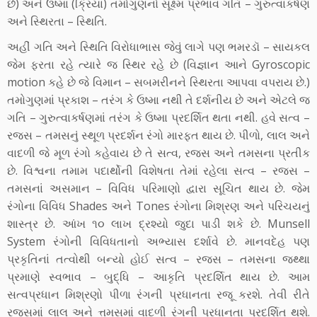
છે) અને ઉષ્મા (ક્રિયા) તમોગુણનો સૂક્ષ્મ પ્રભાવ ગતિ – ગુરુત્વાકર્ષણ
અને સ્થિરતા – સ્થિતિ.
અહીં ગતિ અને સ્થિતિ વિરોધાભાસ જેવું લાગે પણ ભમરડૉ – સાયકલ
જેમ ફરતા રહે ત્યારે જ સ્થિર રહે છે (વિજ્ઞાન આને Gyroscopic
motion કહે છે જે વિમાન – સબમરીનને સ્થિરતા આપવા વપરાય છે.)
તમોગુણમાં પ્રકાશ – તરંગ કે ઉષ્મા નથી તે દર્શનીય છે અને એટલે જ
ગતિ – ગુરુત્વાકર્ષણમાં તરંગ કે ઉષ્મા પ્રદર્શિત થતા નથી. હવે સત્વ –
રજસ – તમસનું સ્થૂળ પ્રદર્શન રંગો મારફત થાય છે. પીળો, લાલ અને
વાદળી જે મૂળ રંગો કહેવાય છે તે સત્વ, રજસ અને તમસના પ્રતીક
છે. વિશ્વના તમામ પદાર્થોની વિશેષતા તેમાં રહેલા સત્વ – રજસ –
તમસનાં અસમાન – વિવિધ પરિમાણો દ્વારા સૂચિત થાય છે. જેમ
રંગોના વિવિધ Shades અને Tones રંગોના મિશ્રણ અને પરિચયનું
શાસ્ત્ર છે. આંખ ૧૦ લાખ દ્રશ્યો જુદા પાડી શકે છે. Munsell
System રંગોની વિવિધતાનો અભ્યાસ દર્શાવે છે. માનવદેહ પણ
પ્રકૃતિનાં તત્વોથી બન્યો હોઈ સત્વ – રજસ – તમસના જથ્થા
પ્રમાણે સ્વભાવ – બુદ્ધિ – આકૃતિ પ્રદર્શિત થાય છે. આમ
સત્વપ્રધાન મિશ્રણો પીળા રંગની પ્રધાનતા રજૂ કરશે. તેવી રીતે
રજસમાં લાલ અને ત્તમસમાં વાદળી રંગની પ્રધાનતા પ્રદર્શિત થશે.