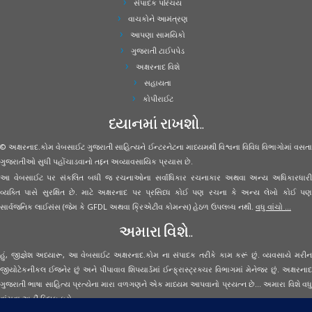
સંપાદક પરિચય
વાચકોને આમંત્રણ
આપણા સામયિકો
ગુજરાતી ટાઈપપેડ
અક્ષરનાદ વિશે
સહાયતા
કોપીરાઈટ
ધ્યાનમાં રાખશો..
© અક્ષરનાદ.કોમ વેબસાઈટ ગુજરાતી સાહિત્યને ઈન્ટરનેટના માધ્યમથી વિશ્વના વિવિધ વિભાગોમાં વસતા
ગુજરાતીઓ સુધી પહોંચાડવાનો તદ્દન અવ્યાવસાયિક પ્રયાસ છે.
આ વેબસાઈટ પર સંકલિત બધી જ રચનાઓના સર્વાધિકાર રચનાકાર અથવા અન્ય અધિકારધારી
વ્યક્તિ પાસે સુરક્ષિત છે. માટે અક્ષરનાદ પર પ્રસિધ્ધ કોઈ પણ રચના કે અન્ય લેખો કોઈ પણ
સાર્વજનિક લાઈસંસ (જેમ કે GFDL અથવા ક્રિએટીવ કોમન્સ) હેઠળ ઉપલબ્ધ નથી.
વધુ વાંચો ...
અમારા વિશે..
હું, જીજ્ઞેશ અધ્યારૂ, આ વેબસાઈટ અક્ષરનાદ.કોમ ના સંપાદક તરીકે કામ કરૂં છું. વ્યવસાયે મરીન
જીયોટેકનીકલ ઈજનેર છું અને પીપાવાવ શિપયાર્ડમાં ઈન્ફ્રાસ્ટ્રક્ચર વિભાગમાં મેનેજર છું. અક્ષરનાદ
ગુજરાતી ભાષા સાહિત્ય પ્રત્યેના મારા વળગણને એક માધ્યમ આપવાનો પ્રયત્ન છે... અમારા વિશે વધુ
વાંચવા
અહીં ક્લિક કરો...