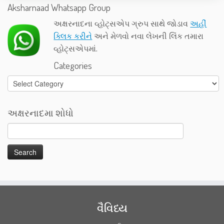
Aksharnaad Whatsapp Group
અક્ષરનાદના વ્હોટ્સએપ ગ્રુપ સાથે જોડાવ
અહીં
ક્લિક કરીને
અને મેળવો નવા લેખની લિંક તમારા
વ્હોટ્સએપમાં.
Categories
Categories
અક્ષરનાદમા શોધો
વૈવિધ્ય