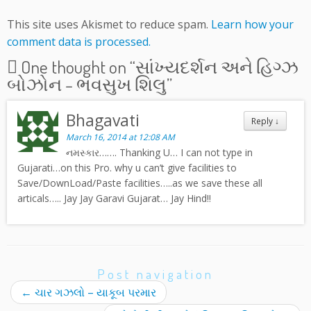
This site uses Akismet to reduce spam.
Learn how your
comment data is processed.
One thought on “
સાંખ્યદર્શન અને હિગ્ઝ
બોઝોન – ભવસુખ શિલુ
”
Bhagavati
Reply
↓
March 16, 2014 at 12:08 AM
નમસ્કાર……. Thanking U… I can not type in
Gujarati…on this Pro. why u can’t give facilities to
Save/DownLoad/Paste facilities…..as we save these all
articals….. Jay Jay Garavi Gujarat… Jay Hind!!
Post navigation
←
ચાર ગઝલો – યાકૂબ પરમાર