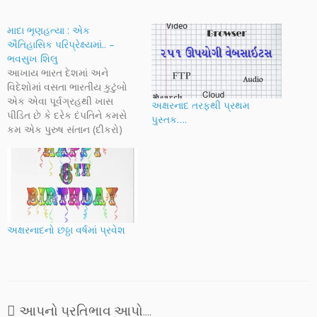
માદા ભૃણહત્યા : એક
ઐતિહાસિક પરિપ્રેક્ષ્યમાં.. –
ભવસુખ શિલુ
આખાય ભારત દેશમાં અને
વિદેશોમાં વસતા ભારતીય કુટુંબો
એક એવા પૂર્વગ્રહથી ખાસ
અક્ષરનાદ તરફથી પ્રથમ
પીડિત છે કે દરેક દંપતિને કમસે
પુસ્તક….
કમ એક પુરુષ સંતાન (દીકરો)
હોવું જ જોઈએ. એક બાબો અને
એક બેબી હોય તે સૌની સામાન્ય
પસંદગી હોય છે. વળી તેમાં
કેટલાક દંપતિઓ એક બાબો તો
હોવો જ જોઈએ તેવી દૃઢ…
અક્ષરનાદનો છઠ્ઠા વર્ષમાં પ્રવેશ
આપનો પ્રતિભાવ આપો....