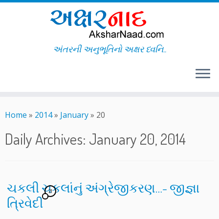
અંતરની અનુભૂતિનો અક્ષર ધ્વનિ..
Skip
to
Home
»
2014
»
January
»
20
content
Daily Archives:
January 20, 2014
ચકલી ચકલાંનું અંગ્રેજીકરણ…- જીજ્ઞા
21
ત્રિવેદી