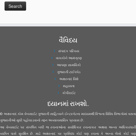
વૈવિધ્ય
સંપાદક પરિચય
વાચકોને આમંત્રણ
આપણા સામયિકો
ગુજરાતી ટાઈપપેડ
અક્ષરનાદ વિશે
સહાયતા
કોપીરાઈટ
ધ્યાનમાં રાખશો..
© અક્ષરનાદ.કોમ વેબસાઈટ ગુજરાતી સાહિત્યને ઈન્ટરનેટના માધ્યમથી વિશ્વના વિવિધ વિભાગોમાં વસતા
ગુજરાતીઓ સુધી પહોંચાડવાનો તદ્દન અવ્યાવસાયિક પ્રયાસ છે.
આ વેબસાઈટ પર સંકલિત બધી જ રચનાઓના સર્વાધિકાર રચનાકાર અથવા અન્ય અધિકારધારી
વ્યક્તિ પાસે સુરક્ષિત છે. માટે અક્ષરનાદ પર પ્રસિધ્ધ કોઈ પણ રચના કે અન્ય લેખો કોઈ પણ