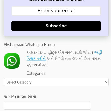
Subscribe
Aksharnaad Whatsapp Group
અક્ષરનાદના વ્હોટ્સએપ ગ્રુપ સાથે જોડાવ
અહીં
ક્લિક કરીને
અને મેળવો નવા લેખની લિંક તમારા
વ્હોટ્સએપમાં.
Categories
Categories
અક્ષરનાદમા શોધો