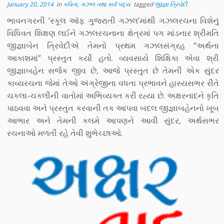
January 20, 2014
in
કવિતા, ગઝલ તથા સર્વ પદ્ય
tagged
જીજ્ઞા ત્રિવેદી
ભાવનગરની ‘સ્કૂલ ઑફ ગુજરાતી ગઝલ’માંથી ગઝલરચના વિશેનું
વિધિવત શિક્ષણ લઈને ગઝલરચનાના ક્ષેત્રમાં પગ માંડનાર શ્રીમતિ
જીજ્ઞાબેન ત્રિવેદીએ તેમનો પ્રથમ ગઝલસંગ્રહ “અર્થના
આકાશમાં” પ્રસ્તુત કર્યો હતો. વ્યવસાયે શિક્ષિકા એવા શ્રી
જીજ્ઞાબહેન સર્જક જીવ છે, આજે પ્રસ્તુત છે તેમની એક સુંદર
કાવ્યરચના જેમાં તેઓ અંગ્રેજીના વધતા પ્રભાવને હાસ્યસભર રીતે
ચકલા-ચકલીની વાતોમાં અભિવ્યક્ત કરી રહ્યા છે. અક્ષરનાદને કૃતિ
પાઠવવા અને પ્રસ્તુત કરવાની તક આપવા બદલ જીજ્ઞાબહેનનો ખૂબ
આભાર અને તેમની કલમે આપણને આવી સુંદર, અર્થસભર
રચનાઓ મળતી રહે તેવી શુભેચ્છાઓ.