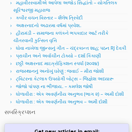
મહાવીરસ્વામીએ આપેલા અજોડ સિદ્ધાંતો – યોગતિલક
સૂરિશ્વરજી મહારાજ
કબીર વચન વિસ્તાર – શૈલેષ ત્રિવેદી
અક્ષરનાદનો અઢારમા વર્ષમાં પ્રવેશ..
હીરામંડી – સમાજના કલંકને ભપકાદાર આર્ટ તરીકે
ચીતરવાની કુત્સિત વૃત્તિ
ધોવા નાખેલા જીન્સનું ગીત – ચંદ્રકાન્ત શાહ; પઠન RJ દેવકી
પ્રાચીન અને અર્વાચીન ટોક્યો – દર્શા કિકાણી
છઠ્ઠી અક્ષરનાદ માઇક્રોફિક્શન સ્પર્ધા (૨૦૨૪)
રાજસ્થાનનું અનોખું ઘરેણું : જવાઈ – મીરા જોશી
ટ્વિટરના કેટલાક ઉપયોગી બોટ્સ – જિજ્ઞેશ અધ્યારૂ
જોજો પાંપણ ના ભીંજાય.. – કમલેશ જોષી
ધોળાવીરા : એક અવર્ણનીય અનુભવ (ભાગ ૨) – અમી દોશી
ધોળાવીરા : એક અવર્ણનીય અનુભવ – અમી દોશી
સબસ્ક્રિપ્શન
Get new articles in email: