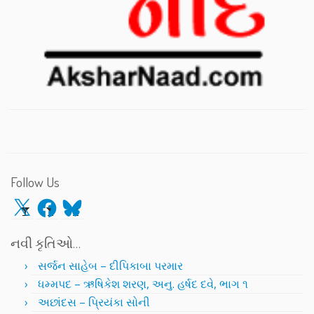
Follow Us
X
Facebook
Bluesky
નવી કૃતિઓ…
સર્જન સાહેબ – દીપિકાબા પરમાર
ધમ્મપદ – ઋષિકેશ શરણ, અનુ. હર્ષદ દવે, ભાગ ૧
અછાંદસ – પ્રિયંકા સોની