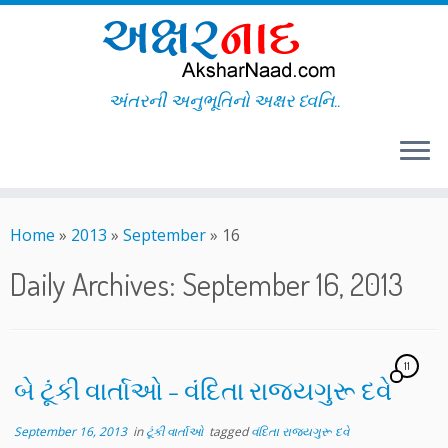
અંતરની અનુભૂતિનો અક્ષર ધ્વનિ..
Skip
to
Home
»
2013
»
September
»
16
content
Daily Archives:
September 16, 2013
11
બે ટૂંકી વાર્તાઓ – વંદિતા રાજ્યગુરૂ દવે
September 16, 2013
in
ટૂંકી વાર્તાઓ
tagged
વંદિતા રાજ્યગુરૂ દવે