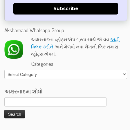
Subscribe
Aksharnaad Whatsapp Group
અક્ષરનાદના વ્હોટ્સએપ ગ્રુપ સાથે જોડાવ
અહીં
ક્લિક કરીને
અને મેળવો નવા લેખની લિંક તમારા
વ્હોટ્સએપમાં.
Categories
Categories
અક્ષરનાદમા શોધો