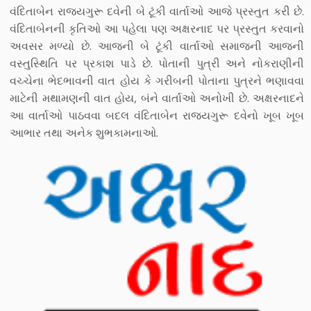
વંદિતાબેન રાજ્યગુરૂ દવેની બે ટૂંકી વાર્તાઓ આજે પ્રસ્તુત કરી છે.
વંદિતાબેનની કૃતિઓ આ પહેલા પણ અક્ષરનાદ પર પ્રસ્તુત કરવાનો
અવસર મળ્યો છે. આજની બે ટૂંકી વાર્તાઓ સમાજની આજની
વસ્તુસ્થિતિ પર પ્રકાશ પાડે છે. પોતાની પુત્રી અને નોકરાણીની
વચ્ચેના ભેદભાવની વાત હોય કે ગરીબની પોતાના પુત્રને ભણાવવા
માટેની મથામણની વાત હોય, બંને વાર્તાઓ અનોખી છે. અક્ષરનાદને
આ વાર્તાઓ પાઠવવા બદલ વંદિતાબેન રાજ્યગુરૂ દવેનો ખૂબ ખૂબ
આભાર તથા અનેક શુભકામનાઓ.