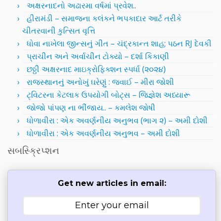
અક્ષરનાદનો અઢારમા વર્ષમાં પ્રવેશ..
હીરામંડી – સમાજના કલંકને ભપકાદાર આર્ટ તરીકે
ચીતરવાની કુત્સિત વૃત્તિ
ધોવા નાખેલા જીન્સનું ગીત – ચંદ્રકાન્ત શાહ; પઠન RJ દેવકી
પ્રાચીન અને અર્વાચીન ટોક્યો – દર્શા કિકાણી
છઠ્ઠી અક્ષરનાદ માઇક્રોફિક્શન સ્પર્ધા (૨૦૨૪)
રાજસ્થાનનું અનોખું ઘરેણું : જવાઈ – મીરા જોશી
ટ્વિટરના કેટલાક ઉપયોગી બોટ્સ – જિજ્ઞેશ અધ્યારૂ
જોજો પાંપણ ના ભીંજાય.. – કમલેશ જોષી
ધોળાવીરા : એક અવર્ણનીય અનુભવ (ભાગ ૨) – અમી દોશી
ધોળાવીરા : એક અવર્ણનીય અનુભવ – અમી દોશી
સબસ્ક્રિપ્શન
Get new articles in email: