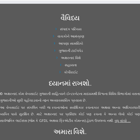
વૈવિધ્ય
સંપાદક પરિચય
વાચકોને આમંત્રણ
આપણા સામયિકો
ગુજરાતી ટાઈપપેડ
અક્ષરનાદ વિશે
સહાયતા
કોપીરાઈટ
ધ્યાનમાં રાખશો..
© અક્ષરનાદ.કોમ વેબસાઈટ ગુજરાતી સાહિત્યને ઈન્ટરનેટના માધ્યમથી વિશ્વના વિવિધ વિભાગોમાં વસતા
ગુજરાતીઓ સુધી પહોંચાડવાનો તદ્દન અવ્યાવસાયિક પ્રયાસ છે.
આ વેબસાઈટ પર સંકલિત બધી જ રચનાઓના સર્વાધિકાર રચનાકાર અથવા અન્ય અધિકારધારી
વ્યક્તિ પાસે સુરક્ષિત છે. માટે અક્ષરનાદ પર પ્રસિધ્ધ કોઈ પણ રચના કે અન્ય લેખો કોઈ પણ
સાર્વજનિક લાઈસંસ (જેમ કે GFDL અથવા ક્રિએટીવ કોમન્સ) હેઠળ ઉપલબ્ધ નથી.
વધુ વાંચો ...
અમારા વિશે..