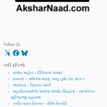
Follow Us
X
Facebook
Bluesky
નવી કૃતિઓ…
સર્જન સાહેબ – દીપિકાબા પરમાર
ધમ્મપદ – ઋષિકેશ શરણ, અનુ. હર્ષદ દવે, ભાગ ૧
અછાંદસ – પ્રિયંકા સોની
મહાવીરસ્વામીએ આપેલા અજોડ સિદ્ધાંતો – યોગતિલક
સૂરિશ્વરજી મહારાજ
કબીર વચન વિસ્તાર – શૈલેષ ત્રિવેદી