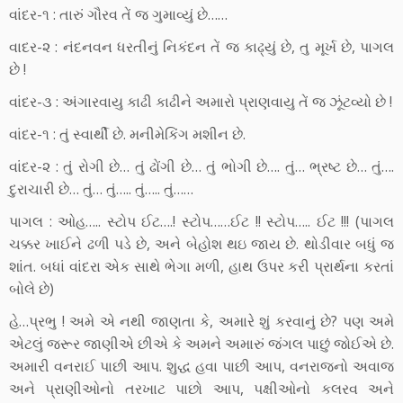
વાંદર-૧ : તારું ગૌરવ તેં જ ગુમાવ્યું છે……
વાદર-૨ : નંદનવન ધરતીનું નિકંદન તેં જ કાઢ્યું છે, તુ મૂર્ખ છે, પાગલ
છે !
વાંદર-૩ : અંગારવાયુ કાઢી કાઢીને અમારો પ્રાણવાયુ તેં જ ઝૂંટવ્યો છે !
વાંદર-૧ : તું સ્વાર્થી છે. મનીમેકિંગ મશીન છે.
વાંદર-૨ : તું રોગી છે… તું ઢોંગી છે… તું ભોગી છે…. તું… ભ્રષ્ટ છે… તું….
દુરાચારી છે… તું… તું….. તું….. તું……
પાગલ : ઓહ….. સ્ટોપ ઈટ….! સ્ટોપ……ઈટ !! સ્ટોપ….. ઈટ !!! (પાગલ
ચક્કર ખાઈને ઢળી પડે છે, અને બેહોશ થઇ જાય છે. થોડીવાર બધું જ
શાંત. બધાં વાંદરા એક સાથે ભેગા મળી, હાથ ઉપર કરી પ્રાર્થના કરતાં
બોલે છે)
હે…પ્રભુ ! અમે એ નથી જાણતા કે, અમારે શું કરવાનું છે? પણ અમે
એટલું જરૂર જાણીએ છીએ કે અમને અમારું જંગલ પાછું જોઈએ છે.
અમારી વનરાઈ પાછી આપ. શુદ્ધ હવા પાછી આપ, વનરાજનો અવાજ
અને પ્રાણીઓનો તરખાટ પાછો આપ, પક્ષીઓનો કલરવ અને