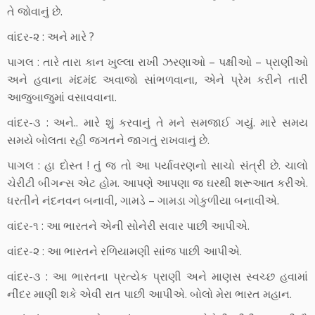
તે જોવાનું છે.
વાંદર-૨ : અને મારે ?
પાગલ : તારે તારા કાન ખુલ્લા રાખી ઝરણાઓ – પક્ષીઓ – પ્રાણીઓ
અને હવાના મંદમંદ અવાજો સાંભળવાના, એને પ્રેમ કરીને તારી
આજુબાજુમાં વસાવવાના.
વાંદર-૩ : અને.. મારે શું કરવાનું તે મને સમજાઈ ગયું. મારે સમય
સમયે બોલતા રહી જગતને જાગતું રાખવાનું છે.
પાગલ : હા દોસ્ત ! તું જ તો આ પર્યાવરણનો સાચો સંત્રી છે. ચાલો
ચેરીટી બીગન્સ એટ હોમ. આપણે આપણા જ ઘરથી શરૂઆત કરીએ.
ધરતીને નંદનવન બનાવી, ગામડે – ગામડા ગોકુળીયા બનાવીએ.
વાંદર-૧ : આ ભારતને એની સોનેરી સવાર પાછી આપીએ.
વાંદર-૨ : આ ભારતને રળિયામણી સાંજ પાછી આપીએ.
વાંદર-૩ : આ ભારતના પ્રત્યેક પ્રાણી અને માણસ સ્વચ્છ હવામાં
નીંદર માણી શકે એવી રાત પાછી આપીએ. બોલો મેરા ભારત મહાન.