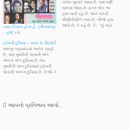
તળાવ સુકાઈ જાય છે. બધાં પક્ષી
ચાલ્યાં જાય છે. ફક્ત એક જ
હંસ બાકી રહે છે. અને કાંકરી
વીણીવીણીને ખાય છે. બીજો હંસ
આવે છે, તે કહે છે કેઃ "તું ગાંડો
પ્યાર દીવાના હોતા હૈ.. (ગીતમાલા)
થઈ ગયો લાગે છે ! બીજે
– હર્ષદ દવે
પાણીવાળે તળાવે ચાલ, જ્યાં
લાખો હંસો મોતી ચરે છે." ત્યારે
ટ્રેનની દુનિયા – પરાગ મ. ત્રિવેદી
પહેલો હંસ ઉત્તર…
સમગ્ર બ્રહ્માંડમાં અનેક ગ્રહો
છે, પણ પૃથ્વીની પોતાની એક
અલગ ગોળ દુનિયા છે. તેમ
પૃથ્વીની ગોળ દુનિયામાં ટ્રેનની
પોતાની અલગ દુનિયા છે. તે જો કે
ગોળ નહિ પણ લંબચોરસ છે, તે
વાત જુદી છે. ટ્રેનમાં દરેક દેશના,
ધર્મના, જ્ઞાતિના, અમીર-ગરીબ,
કાળા-ધોળા, ટિકિટવાળા-ટિકિટ
વગરના એમ બધા જ પ્રકારના
આપનો પ્રતિભાવ આપો....
માણસો મુસાફરી કરી…