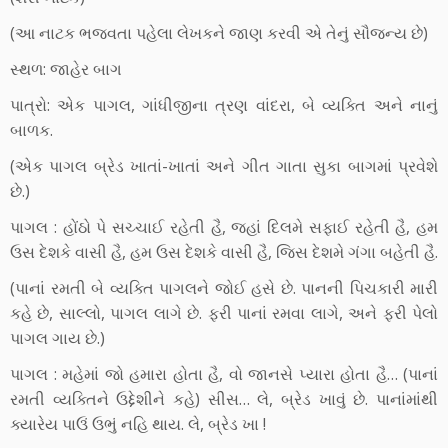
(આ નાટક ભજવતા પહેલા લેખકને જાણ કરવી એ તેનું સૌજન્ય છે)
સ્થળ: જાહેર બાગ
પાત્રો: એક પાગલ, ગાંધીજીના ત્રણ વાંદરા, બે વ્યક્તિ અને નાનું
બાળક.
(એક પાગલ બ્રેડ ખાતાં-ખાતાં અને ગીત ગાતા સુકા બાગમાં પ્રવેશે
છે.)
પાગલ : હોંઠો પે સચ્ચાઈ રહેતી હૈ, જહાં દિલમે સફાઈ રહેતી હૈ, હમ
ઉસ દેશકે વાસી હૈ, હમ ઉસ દેશકે વાસી હૈ, જિસ દેશમે ગંગા બહેતી હૈ.
(પાનાં રમતી બે વ્યક્તિ પાગલને જોઈ હસે છે. પાનની પિચકારી મારી
કહે છે, સાલ્લો, પાગલ લાગે છે. ફરી પાનાં રમવા લાગે, અને ફરી પેલો
પાગલ ગાય છે.)
પાગલ : મહેમાં જો હમારા હોતા હૈ, વો જાનસે પ્યારા હોતા હૈ… (પાનાં
રમતી વ્યક્તિને ઉદ્દેશીને કહે) સીસ… લે, બ્રેડ ખાવું છે. પાનાંમાંથી
ક્યારેય પાઉં ઉભું નહિ થાય. લે, બ્રેડ ખા !