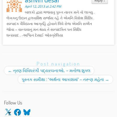
ashvin desai
Reply
↓
April 12, 2013 at 2:42 PM
બાલકો દ્વારા ભજવાતુ પુખ્ત નાતક મને તો લાગ્યુ .
લેખક્નુ ઉદાન હલવાશ્થિ સર્જાય ચ્હે તે એમનિ વિશેશ શિધ્ધિ .
સમ્પાદક વૈવિધ્ય્ના આગ્રહિ હોવાને લિધે રોજ એમનિ સઐત
જોવા – વાન્ચવાનુ મન થાય તે સમ્પાદક્નિ પન સિધ્ધિ
ધન્યવાદ . -અશ્વિન દેસાઈ ઓસ્ત્રેલિયા
Post navigation
←
ત્રણ વિવિધરંગી પદ્યરચનાઓ.. – મનોજ શુક્લ
પુસ્તક સમીક્ષા : ‘અર્થના આકાશમાં’ – તરૂણ મહેતા
→
Follow Us
X
Facebook
Bluesky