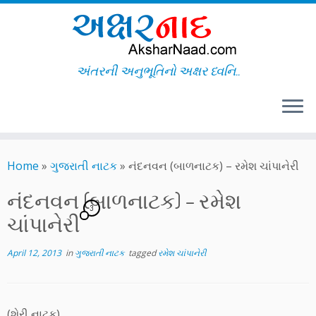
અંતરની અનુભૂતિનો અક્ષર ધ્વનિ..
Skip
to
Home
»
ગુજરાતી નાટક
»
નંદનવન (બાળનાટક) – રમેશ ચાંપાનેરી
content
નંદનવન (બાળનાટક) – રમેશ
3
ચાંપાનેરી
April 12, 2013
in
ગુજરાતી નાટક
tagged
રમેશ ચાંપાનેરી
(શેરી નાટક)