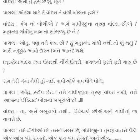
વાંદરા : એમાં તું હસે છે શું, મૂર્ખ ?
પાગલ : એટલા માટે કે વાંદરા તે વળી બોલતા હશે ?
વાંદરા : કેમ નાં બોલીએ ? અમે ગાંધીજીના ત્રણ વાંદરા છીએ ?
મહાત્મા ગાંધીનું નામ તો સાંભળ્યું છે ને ?
પાગલ : ઓહ, પણ તમે ક્યા છો ? હું મહાત્મા ગાંધી નથી તો શું થયું ?
મારી નજીક આવો દોસ્ત ! મને આનંદ થશે.
(ત્રણેય વાંદરા ઝાડ ઉપરથી નીચે ઉતરી, પાગલની ફરતે ફરી ગાય છે
)
રામ તેરી ગંગા મૈલી હો ગઈ, પાપીઓકે પાપ ધોતે ધોતે..
પાગલ : ઓહ…સ્ટોપ ઈટ..!! તમે ગાંધીજીના ત્રણ વાંદરા નથી, તમે
આજના ‘ઈડિયટ’ બોક્ષનાં બબૂચકો છો…!!!
વાંદરા : ના, અમે બબૂચકો નથી… વિવેચકો છીએ.અને ગાંધીનાં જ
વાનરો છે.
પાગલ : તમે ઢોંગીઓ છો. તમને ખબર છે, ગાંધીજીના ત્રણ વાનરો પૈકી
એક આંખ બંધ રાખતો, એક કાન બંધ રાખતો અને એક………..