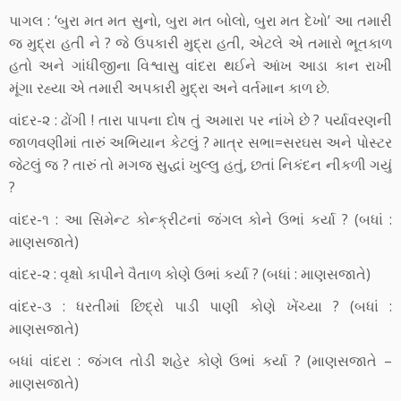
પાગલ : ‘બુરા મત મત સુનો, બુરા મત બોલો, બુરા મત દેખો’ આ તમારી
જ મુદ્રા હતી ને ? જે ઉપકારી મુદ્રા હતી, એટલે એ તમારો ભૂતકાળ
હતો અને ગાંધીજીના વિશ્વાસુ વાંદરા થઈને આંખ આડા કાન રાખી
મૂંગા રહ્યા એ તમારી અપકારી મુદ્રા અને વર્તમાન કાળ છે.
વાંદર-૨ : ઢોંગી ! તારા પાપના દોષ તું અમારા પર નાંખે છે ? પર્યાવરણની
જાળવણીમાં તારું અભિયાન કેટલું ? માત્ર સભા=સરઘસ અને પોસ્ટર
જેટલું જ ? તારું તો મગજ સુદ્ધાં ખુલ્લુ હતું, છતાં નિકંદન નીકળી ગયું
?
વાંદર-૧ : આ સિમેન્ટ કોન્ક્રીટનાં જંગલ કોને ઉભાં કર્યા ? (બધાં :
માણસજાતે)
વાંદર-૨ : વૃક્ષો કાપીને વૈતાળ કોણે ઉભાં કર્યા ? (બધાં : માણસજાતે)
વાંદર-૩ : ધરતીમાં છિદ્રો પાડી પાણી કોણે ખેંચ્યા ? (બધાં :
માણસજાતે)
બધાં વાંદરા : જંગલ તોડી શહેર કોણે ઉભાં કર્યા ? (માણસજાતે –
માણસજાતે)