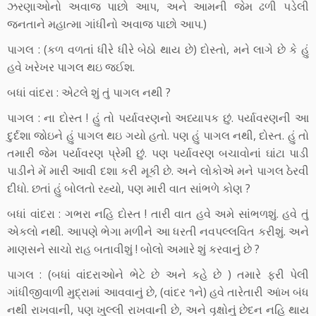
ઝરણાઓનો અવાજ પાછો આપ, અને આમની જેમ ઢળી પડેલી
જનતાને મહાત્મા ગાંધીનો અવાજ પાછો આપ.)
પાગલ : (કળ વળતાં ધીરે ધીરે બેઠો થાય છે) દોસ્તો, મને લાગે છે કે હું
હવે ખરેખર પાગલ થઇ જઈશ.
બધાં વાંદરા : એટલે શું તું પાગલ નથી ?
પાગલ : ના દોસ્ત ! હું તો પર્યાવરણનો અધ્યાપક છું. પર્યાવરણની આ
દુર્દશા જોઇને હું પાગલ થઇ ગયો હતો. પણ હું પાગલ નથી, દોસ્ત. હું તો
તમારી જેમ પર્યાવરણ પ્રેમી છું. પણ પર્યાવરણ બચાવોનાં ઘાંટા પાડી
પાડીને મેં મારી આવી દશા કરી મૂકી છે. અને લોકોએ મને પાગલ ઠેરવી
દીધો. છતાં હું બોલતો રહ્યો, પણ મારી વાત સાંભળે કોણ ?
બધાં વાંદરા : ગભરા નહિ દોસ્ત ! તારી વાત હવે અમે સાંભળશું. હવે તું
એકલો નથી. આપણે ભેગા મળીને આ ધરતી નવપલ્લવિત કરીશું. અને
માણસને સાચો રાહ બતાવીશું ! બોલો અમારે શું કરવાનું છે ?
પાગલ : (બધાં વાંદરાઓને ભેટે છે અને કહે છે ) તમારે ફરી પેલી
ગાંધીજીવાળી મુદ્રામાં આવવાનું છે, (વાંદર ૧ને) હવે તારેતારી આંખ બંધ
નથી રાખવાની, પણ ખુલ્લી રાખવાની છે, અને વૃક્ષોનું છેદન નહિ થાય