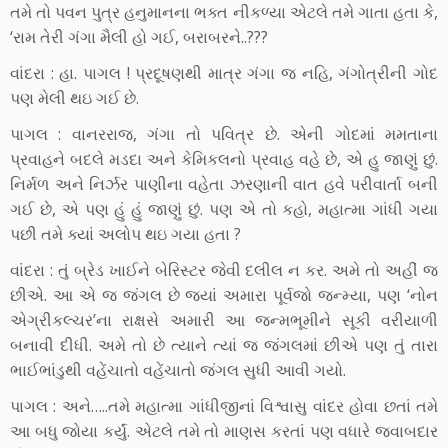
તમે તો પવન પુત્ર હનુમાનના ભક્ત નીકળ્યા એટલે તમે ગાતા હતા કે,
‘રામ તેરી ગંગા મૈલી હો ગઈ, બરાબરને..???
વાંદરા : હા. પાગલ ! પ્રદૂષણથી માત્ર ગંગા જ નહિ, ગંગોત્રીની ગોદ
પણ મેલી થઇ ગઈ છે.
પાગલ : વાનરરાજ, ગંગા તો પવિત્ર છે. એની ગોદમાં મમતાના
પ્રવાહને બદલે મડદા અને કેમિકલનો પ્રવાહ વહે છે, એ હુ જાણું છું.
નિર્મળ અને નિર્ઝર પાણીના વહેતા ઝરણાની વાત હવે પરીવાર્તા બની
ગઈ છે, એ પણ હું હું જાણું છું. પણ એ તો કહો, મહાત્મા ગાંધી ગયા
પછી તમે ક્યાં અલોપ થઇ ગયા હતા ?
વાંદરા : તું બ્રેડ ખાઈને બેરિસ્ટર જેવી દલીલ ન કર. અમે તો અહીં જ
છીએ. આ એ જ જંગલ છે જ્યાં અમારા પૂર્વજો જન્મ્યા, પણ ‘નોન
એગ્રીકલ્ચર’ના રાક્ષસે અમારી આ જન્મભૂમીને સૂકી વરીયાળી
બનાવી દીધી. અમે તો છે ત્યાને ત્યાં જ જંગલમાં છીએ પણ તું તારા
ભાઈભાંડુથી વહેંચાતો વહેંચાતો જંગલ સુધી આવી ગયો.
પાગલ : અને…..તમે મહાત્મા ગાંધીજીનાં વિશ્વાસુ વાંદર હોવા છતાં તમે
આ બધુ જોયા કર્યું. એટલે તમે તો માણસ કરતાં પણ વધારે જવાબદાર