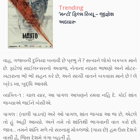
Trending
‘મન્ટો’ ફિલ્મ રિવ્યૂ – જીજ્ઞેશ
અધ્યારૂ
વાહ, ગજબની દુનિયા બનાવી છે પ્રભુ તેં ? સત્યને લોકો બકબક માને
છે. ફાટેલાં સાઈલન્સરનો અવાજ, નેતાના નઠારા ભાષણો અને મોટર-
ખટારાના ભોં ભોં સહન કરે છે, અને સાચી વાતને બકવાસ માને છે ! લે
બ્રેડ ખા, બુદ્ધિ આવશે.
વ્યક્તિ-૧ : ચાલ યાર, આ પાગલ આપણને રમવા નહિ દે. કોઈ શાંત
જગ્યાએ જઈને બેસીએ.
પાગલ : (તાલી પાડતાં) અરે ઓ પાગલ, શાંત જગ્યા આ જ છે, એટલે
તો હું અહી આવ્યો. અને તમે તો શાંતિથી ભાગવાની વાત કરો છો.
જાવ… તમને શાંતિ મળે તો સરનામું મોકલજો. (ગાય છે) હમ ઉસ દેશકે
વાસી હૈ, જિસ દેશમે ગંગા બહતી હૈ.