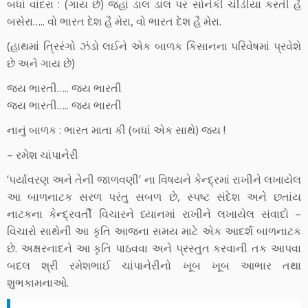
બધાં વાંદરા : (ગાય છે) જહાં ડાલ ડાલ પર સોનેકી ચીડીયા કરતી હૈ
બસેરા….. વો ભારત દેશ હૈ મેરા, વો ભારત દેશ હૈ મેરા.
(હાથમાં ત્રિરંગો ઝંડો લઈને એક બાળક કિસાનના પરિવેષમાં પ્રવેશે
છે અને ગાય છે)
જય ભારતી….. જય ભારતી
જય ભારતી….. જય ભારતી
નાનું બાળક : ભારત માતા કી (બધાં એક સાથે) જય !
– રમેશ ચાંપાનેરી
‘પર્યાવરણ અને તેની જાળવણી’ ના વિષયને કેન્દ્રમાં રાખીને લખાયેલ
આ બાળનાટક સરળ પરંતુ સબળ છે, સ્પષ્ટ સંદેશ અને છતાંય
નાટકના કેન્દ્રવર્તી વિચારને ધ્યાનમાં રાખીને લખાયેલ સંવાદો –
વિચારો સાથેની આ કૃતિ આજના સમય માટે એક આદર્શ બાળનાટક
છે. અક્ષરનાદને આ કૃતિ પાઠવવા અને પ્રસ્તુત કરવાની તક આપવા
બદલ શ્રી રમેશભાઈ ચાંપાનેરીનો ખૂબ ખૂબ આભાર તથા
શુભકામનાઓ.