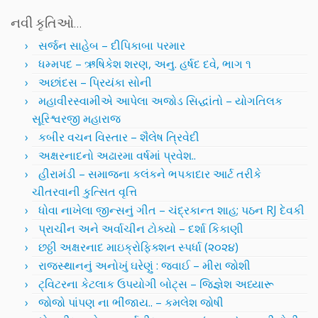
નવી કૃતિઓ…
સર્જન સાહેબ – દીપિકાબા પરમાર
ધમ્મપદ – ઋષિકેશ શરણ, અનુ. હર્ષદ દવે, ભાગ ૧
અછાંદસ – પ્રિયંકા સોની
મહાવીરસ્વામીએ આપેલા અજોડ સિદ્ધાંતો – યોગતિલક
સૂરિશ્વરજી મહારાજ
કબીર વચન વિસ્તાર – શૈલેષ ત્રિવેદી
અક્ષરનાદનો અઢારમા વર્ષમાં પ્રવેશ..
હીરામંડી – સમાજના કલંકને ભપકાદાર આર્ટ તરીકે
ચીતરવાની કુત્સિત વૃત્તિ
ધોવા નાખેલા જીન્સનું ગીત – ચંદ્રકાન્ત શાહ; પઠન RJ દેવકી
પ્રાચીન અને અર્વાચીન ટોક્યો – દર્શા કિકાણી
છઠ્ઠી અક્ષરનાદ માઇક્રોફિક્શન સ્પર્ધા (૨૦૨૪)
રાજસ્થાનનું અનોખું ઘરેણું : જવાઈ – મીરા જોશી
ટ્વિટરના કેટલાક ઉપયોગી બોટ્સ – જિજ્ઞેશ અધ્યારૂ
જોજો પાંપણ ના ભીંજાય.. – કમલેશ જોષી