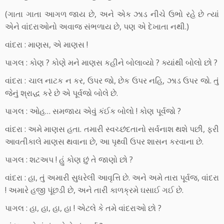
(ગાતા ગાતા આગળ જાય છે, અને એક ઝાડ નીચે ઉભો રહે છે ત્યાં
એને વાંદરાઓનો અવાજ સંભળાય છે, પણ એ દેખાતા નથી.)
વાંદરા : માણસ, એ માણસ !
પાગલ : કોણ ? કોણે મને માણસ કહીને બોલાવ્યો ? ક્યાંથી બોલો છો ?
વાંદરા : ચાલ નાટક ન કર, ઉપર જો, છેક ઉપર નહિ, ઝાડ ઉપર જો. તું
જેનું શ્રાદ્ધ કરે છે એ પૂર્વજો બોલે છે.
પાગલ : ઓહ… સમજાય એવું કંઈક બોલો ! કોણ પૂર્વજો ?
વાંદરા : અમે માણસ હતા. તમારી સ્વચ્છંદતાનો સર્વનાશ થશે પછી, ફરી
આવતીકાલે માણસ થવાના છે, આ પૃથ્વી ઉપર શાસન કરવાના છે.
પાગલ : શટઅપ ! હું કોણ છું તે જાણો છો ?
વાંદરા : હા, તું અમારી સુધરેલી આવૃત્તિ છે. અને અમે તારા પૂર્વજ, વાંદરા
! અમારે હજી પૂંછડી છે, અને તારી કાળક્રમે ઘસાઈ ગઈ છે.
પાગલ : હા, હા, હા, હા ! એટલે કે તમે વાંદરાઓ છો ?