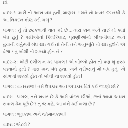
છો.
વાંદર-૧; મારી તો આંખ બંધ હતી, માણસ…! મને તો ખબર જ નથી કે
આ નિકંદન કોણ કરી ગયું ?
પાગલ : તું તો છટકવાની વાત કરે છે…. તારા કાન અને તારું મો ક્યાં
બંધ હતું ? પક્ષીઓનો કિલકિલાટ, પ્રાણીઓનો ખીલખીલાટ અને
હવાની લહેરખી બંધ થઇ ગઈ તો તેની તને અનુભૂતિ તો થઇ હશેને એ
વેળા ? તું બોલી તો શક્યો હોત ને ?
વાંદર-૨ : ખોટી દલીલ ન કર પાગલ ! એ બોલ્યો હોત તો પણ શું ફરક
પડવાનો હતો ? મારા કાન બંધ હતા, અને ત્રીજાનું મો બંધ હતું. એ
સાંભળી શક્યો હોત તો બોલી ના શક્યો હોત !
પાગલ : વાનરરાજ ! તમે ઉપકાર અને અપકાર વિષે કંઈ જાણો છો ?
વાંદરા : પાગલ, તને ખબર છે કે અમે વાંદરા છીએ, છતાં આવા અઘરા
સવાલ કેમ પૂછે છે ? તું જ કહે, આ બંને કઈ બલા છે ?
પાગલ : ભૂતકાળ અને વર્તમાનકાળ !!
વાંદરા : એટલે ?