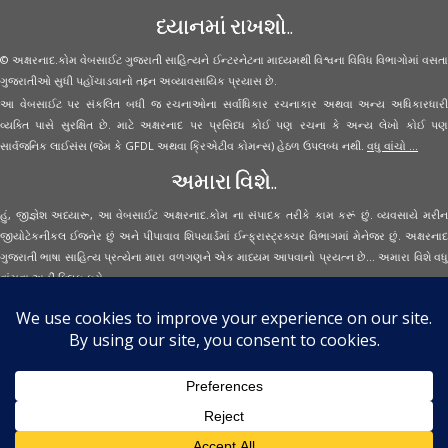
ધ્યાનમાં રાખશો..
© અક્ષરનાદ.કોમ વેબસાઈટ ગુજરાતી સાહિત્યને ઈન્ટરનેટના માધ્યમથી વિશ્વના વિવિધ વિભાગોમાં વસતા
ગુજરાતીઓ સુધી પહોંચાડવાનો તદ્દન અવ્યાવસાયિક પ્રયાસ છે.
આ વેબસાઈટ પર સંકલિત બધી જ રચનાઓના સર્વાધિકાર રચનાકાર અથવા અન્ય અધિકારધારી
વ્યક્તિ પાસે સુરક્ષિત છે. માટે અક્ષરનાદ પર પ્રસિધ્ધ કોઈ પણ રચના કે અન્ય લેખો કોઈ પણ
સાર્વજનિક લાઈસંસ (જેમ કે GFDL અથવા ક્રિએટીવ કોમન્સ) હેઠળ ઉપલબ્ધ નથી.
વધુ વાંચો ...
અમારા વિશે..
હું, જીજ્ઞેશ અધ્યારૂ, આ વેબસાઈટ અક્ષરનાદ.કોમ ના સંપાદક તરીકે કામ કરૂં છું. વ્યવસાયે મરીન
જીયોટેકનીકલ ઈજનેર છું અને પીપાવાવ શિપયાર્ડમાં ઈન્ફ્રાસ્ટ્રક્ચર વિભાગમાં મેનેજર છું. અક્ષરનાદ
ગુજરાતી ભાષા સાહિત્ય પ્રત્યેના મારા વળગણને એક માધ્યમ આપવાનો પ્રયત્ન છે... અમારા વિશે વધુ
વાંચવા
અહીં ક્લિક કરો...
Secured Site Assurance
· © 2026
Aksharnaad.com
By Jignesh Adhyaru ·
· All Rights Reserved ·