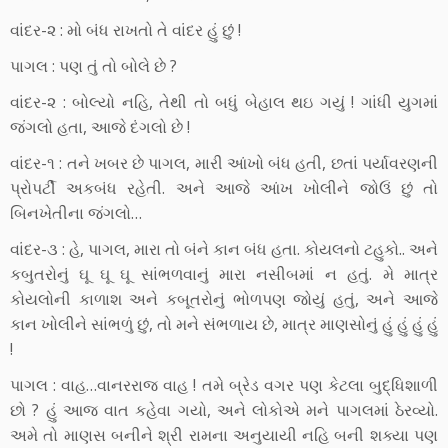
વાંદર-૨ : મો બંધ રાખતો તે વાંદર હું છું !
પાગલ : પણ તું તો બોલે છે ?
વાંદર-૨ : બોલ્યો નહિ, તેથી તો બધું બેહાલ થઇ ગયું ! ગાંધી યુગમાં
જંગલો હતા, આજે દંગલો છે !
વાંદર-૧ : તને ખબર છે પાગલ, મારી આંખો બંધ હતી, છતાં પર્યાવરણની
પ્રોપર્ટી અકબંધ રહેતી. અને આજે આંખ ખોલીને જોઉં છું તો
બિનખેતીના જંગલો…
વાંદર-૩ : હે, પાગલ, મારા તો બંને કાન બંધ હતા. કોયલનો ટહુકો.. અને
કબુતરોનું ઘૂ ઘૂ ઘૂ સાંભળવાનું મારા નસીબમાં ન હતું. મે માત્ર
કોયલોની કાળાશ અને કબૂતરોનું ભોળપણ જોયું હતું, અને આજે
કાન ખોલીને સાંભળું છું, તો મને સંભળાય છે, માત્ર માણસોનું હું હું હું હું
!
પાગલ : વાહ…વાનરરાજ વાહ ! તમે બ્રેડ વગર પણ કેટલા બુદ્ધિશાળી
છો ? હું આજ વાત કહેવા ગયો, અને લોકોએ મને પાગલમાં ઠેરવ્યો.
અમે તો માણસ બનીને શ્રી રામના અનુયાયી નહિ બની શક્યા પણ