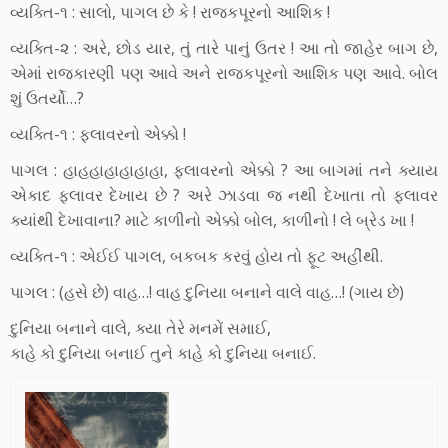
વ્યક્તિ-૧ : સાલો, પાગલ છે કે ! રાજકપૂરનો આશિક !
વ્યક્તિ-૨ : અરે, છોડ યાર, તું તારે પાનું ઉતર ! આ તો જાહેર બાગ છે,
એમાં રાજકારણી પણ આવે અને રાજકપૂરનો આશિક પણ આવે. બોલ
શું ઉતર્યો…?
વ્યક્તિ-૧ : ફલાવરનો એક્કો !
પાગલ : હાહહાહાહાહાહા, ફલાવરનો એક્કો ? આ બાગમાં તને ક્યાય
એકાદ ફ્લાવર દેખાય છે ? અરે ઝાડવા જ નથી દેખાતા તો ફ્લાવર
ક્યાંથી દેખાવાના? માટે કાળીનો એક્કો બોલ, કાળીનો ! લે બ્રેડ ખા !
વ્યક્તિ-૧ : એઈઈ પાગલ, બકબક કરવું હોય તો ફૂટ અહીંથી.
પાગલ : (હસે છે) વાહ…! વાહ દુનિયા બનાને વાલે વાહ…! (ગાય છે)
દુનિયા બનાને વાલે, ક્યા તેરે મનમેં સમાઈ,
કાહે કો દુનિયા બનાઈ તુને કાહે કો દુનિયા બનાઈ.