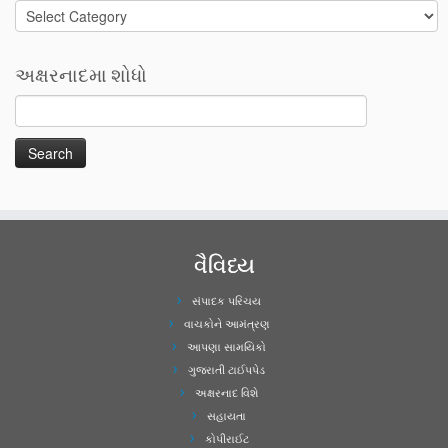
Categories
અક્ષરનાદમા શોધો
વૈવિધ્ય
સંપાદક પરિચય
વાચકોને આમંત્રણ
આપણા સામયિકો
ગુજરાતી ટાઈપપેડ
અક્ષરનાદ વિશે
સહાયતા
કોપીરાઈટ