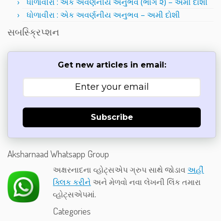
ધોળાવીરા : એક અવર્ણનીય અનુભવ (ભાગ ૨) – અમી દોશી
ધોળાવીરા : એક અવર્ણનીય અનુભવ – અમી દોશી
સબસ્ક્રિપ્શન
Get new articles in email:
Subscribe
Aksharnaad Whatsapp Group
અક્ષરનાદના વ્હોટ્સએપ ગ્રુપ સાથે જોડાવ
અહીં
ક્લિક કરીને
અને મેળવો નવા લેખની લિંક તમારા
વ્હોટ્સએપમાં.
Categories