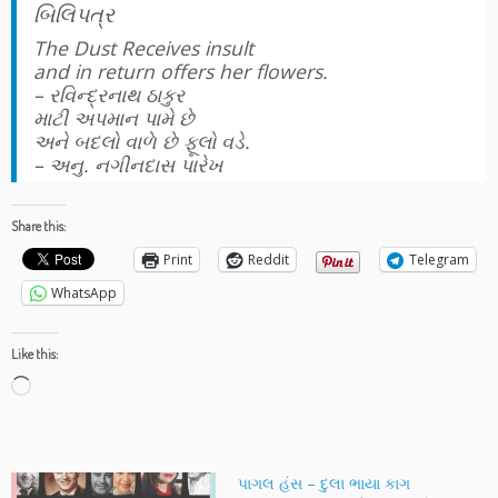
બિલિપત્ર
The Dust Receives insult
and in return offers her flowers.
– રવિન્દ્રનાથ ઠાકુર
માટી અપમાન પામે છે
અને બદલો વાળે છે ફૂલો વડે.
– અનુ. નગીનદાસ પારેખ
Share this:
Print
Reddit
Telegram
WhatsApp
Like this:
Loading…
પાગલ હંસ – દુલા ભાયા કાગ