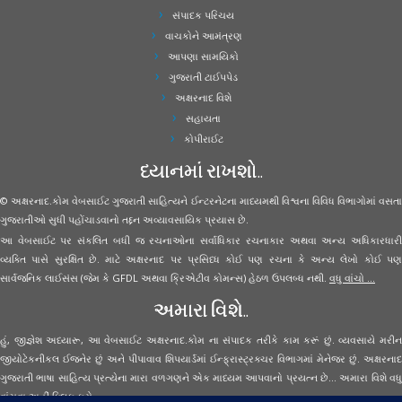
સંપાદક પરિચય
વાચકોને આમંત્રણ
આપણા સામયિકો
ગુજરાતી ટાઈપપેડ
અક્ષરનાદ વિશે
સહાયતા
કોપીરાઈટ
ધ્યાનમાં રાખશો..
© અક્ષરનાદ.કોમ વેબસાઈટ ગુજરાતી સાહિત્યને ઈન્ટરનેટના માધ્યમથી વિશ્વના વિવિધ વિભાગોમાં વસતા
ગુજરાતીઓ સુધી પહોંચાડવાનો તદ્દન અવ્યાવસાયિક પ્રયાસ છે.
આ વેબસાઈટ પર સંકલિત બધી જ રચનાઓના સર્વાધિકાર રચનાકાર અથવા અન્ય અધિકારધારી
વ્યક્તિ પાસે સુરક્ષિત છે. માટે અક્ષરનાદ પર પ્રસિધ્ધ કોઈ પણ રચના કે અન્ય લેખો કોઈ પણ
સાર્વજનિક લાઈસંસ (જેમ કે GFDL અથવા ક્રિએટીવ કોમન્સ) હેઠળ ઉપલબ્ધ નથી.
વધુ વાંચો ...
અમારા વિશે..
હું, જીજ્ઞેશ અધ્યારૂ, આ વેબસાઈટ અક્ષરનાદ.કોમ ના સંપાદક તરીકે કામ કરૂં છું. વ્યવસાયે મરીન
જીયોટેકનીકલ ઈજનેર છું અને પીપાવાવ શિપયાર્ડમાં ઈન્ફ્રાસ્ટ્રક્ચર વિભાગમાં મેનેજર છું. અક્ષરનાદ
ગુજરાતી ભાષા સાહિત્ય પ્રત્યેના મારા વળગણને એક માધ્યમ આપવાનો પ્રયત્ન છે... અમારા વિશે વધુ
વાંચવા
અહીં ક્લિક કરો...