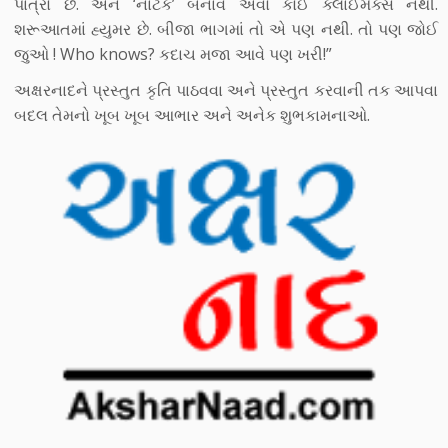
પાત્રો છે. એને ‘નાટક’ બનાવે એવો કોઈ ક્લાઈમેક્સ નથી.
શરૂઆતમાં હ્યુમર છે. બીજા ભાગમાં તો એ પણ નથી. તો પણ જોઈ
જુઓ ! Who knows? કદાચ મજા આવે પણ ખરી!”
અક્ષરનાદને પ્રસ્તુત કૃતિ પાઠવવા અને પ્રસ્તુત કરવાની તક આપવા
બદલ તેમનો ખૂબ ખૂબ આભાર અને અનેક શુભકામનાઓ.