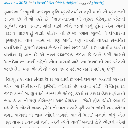
March 4, 2013
in
અક્ષરનાદ વિશેષ
/
અન્ય સાહિત્ય
tagged
કુમાર ભટ્ટ
કુમારભાઈ ભટ્ટની પ્રસ્તુત કૃતિ પ્રયોગશીલ કહી શકો એ પ્રકારની
રચના છે. તેઓ કહે છે, “શરૂઆતમાં બે ત્રણ પેરેગ્રાફ જેટલી
સૂઝેલી વાત લખાવા માંડી પછી એને જ્યાં જવું હોય એમ એની
પાછળ પાછળ હું ગયો. કોમિક તો છે જ, આમ જુઓ તો લંબાઈના
પ્રમાણમાં ‘વાત’ ખાસ ન પણ લાગે, પણ વાક્યે વાક્યે સંભવિત
વાર્તાઓની કુંપળો દેખાય છે એની મને મજા પડી. ઘણા વાર્તા વાચકોને
વાર્તામાં શું વાત છે એ તરત સમજાય જાય છે અને પછી એમને
‘વાર્તા’માં રસ નથી રહેતો એવા વાચકો માટે આ ‘કથા’ નો સાર એટલો
જ છે કે … પણ એમને તો તરત ખબર પડી જ જાય પછી શું કે’વું?
પંચાણું ટકા વાત સંવાદ ઉપર જ ચાલે છે અને લગભગ એટલી જ વાત
એક જ નિરીક્ષકની દૃષ્ટિથી જોવાઈ છે. રચના થોડી વિચિત્ર છે.
જાણકારને ‘ચાલુ રાખો, સરસ છે’ એટલું કે’તાં ય કદાચ ઉદાર હોવાનો
ભાવ થાય. તો પણ કોમેન્ટ્સ આર વેલકમ – જેવી હોય એવી. લંબાઈ
વધારે છે એટલે શક્ય હોય તો વાત ક્યારે પૂરી થાય એની રાહ જોયા
વગર વાંચશો તો થાક ઓછો લાગશે. વાતને ‘વાર્તા’ બનાવે એવું એક
પણ વાક્ય રચનામાં નથી. અને એને ‘વાર્તા’ બનતાં રોકે એટલાં એમાં