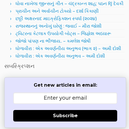
ધોવા નાખેલા જીન્સનું ગીત – ચંદ્રકાન્ત શાહ; પઠન RJ દેવકી
પ્રાચીન અને અર્વાચીન ટોક્યો – દર્શા કિકાણી
છઠ્ઠી અક્ષરનાદ માઇક્રોફિક્શન સ્પર્ધા (૨૦૨૪)
રાજસ્થાનનું અનોખું ઘરેણું : જવાઈ – મીરા જોશી
ટ્વિટરના કેટલાક ઉપયોગી બોટ્સ – જિજ્ઞેશ અધ્યારૂ
જોજો પાંપણ ના ભીંજાય.. – કમલેશ જોષી
ધોળાવીરા : એક અવર્ણનીય અનુભવ (ભાગ ૨) – અમી દોશી
ધોળાવીરા : એક અવર્ણનીય અનુભવ – અમી દોશી
સબસ્ક્રિપ્શન
Get new articles in email:
Subscribe