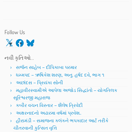
Follow Us
X
Facebook
Bluesky
નવી કૃતિઓ…
સર્જન સાહેબ – દીપિકાબા પરમાર
ધમ્મપદ – ઋષિકેશ શરણ, અનુ. હર્ષદ દવે, ભાગ ૧
અછાંદસ – પ્રિયંકા સોની
મહાવીરસ્વામીએ આપેલા અજોડ સિદ્ધાંતો – યોગતિલક
સૂરિશ્વરજી મહારાજ
કબીર વચન વિસ્તાર – શૈલેષ ત્રિવેદી
અક્ષરનાદનો અઢારમા વર્ષમાં પ્રવેશ..
હીરામંડી – સમાજના કલંકને ભપકાદાર આર્ટ તરીકે
ચીતરવાની કુત્સિત વૃત્તિ