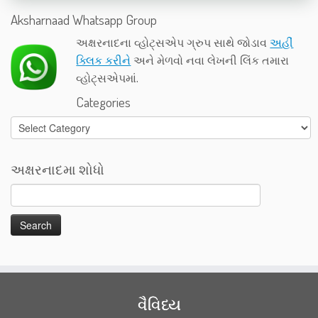
Aksharnaad Whatsapp Group
અક્ષરનાદના વ્હોટ્સએપ ગ્રુપ સાથે જોડાવ
અહીં
ક્લિક કરીને
અને મેળવો નવા લેખની લિંક તમારા
વ્હોટ્સએપમાં.
Categories
Categories
અક્ષરનાદમા શોધો
વૈવિધ્ય