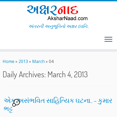
અંતરની અનુભૂતિનો અક્ષર ધ્વનિ..
Skip
to
Home
»
2013
»
March
»
04
content
Daily Archives:
March 4, 2013
એક અસંભવિત સાહિત્યિક ઘટના.. – કુમાર
10
ભટ્ટ