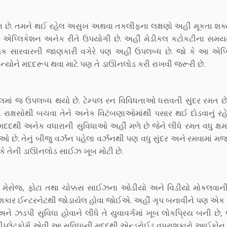
ન છે. તમને થઈ રહેલ અસુખ અથવા તકલીફના લક્ષણો અહીં મૂકતા શક્
આ એપ્લિકેશન અનેક રીતે ઉપયોગી છે. અહીં મેડીકલ કટોકટીના સમયમ
મિક સારવારની જાણકારી વગેરે પણ અહીં ઉપલબ્ધ છે. જો કે આ એપ્
ોને મદદરૂપ થવા માટે પણ તે ડાઊનલોડ કરી રાખવી જરૂરી છે.
ાં જ ઉપલબ્ધ થયો છે. ટેમ્પલ રન વિવિધતાઓ ધરાવતી સુંદર રમત છ
ા રાક્ષસોથી બચવા તેને અનેક વિટંબણાઓમાંથી પસાર થઈ દોડવાનું રહે
 મદદથી અનેક વધારાની સુવિધાઓ અહીં મળે છે જેને લીધે રમત વધુ ક્ષ
 છે. તેનું બીજુ વર્ઝન પહેલા વર્ઝનથી પણ વધુ સુંદર અને રમવામાં મજા
 કે તેની ડાઊનલોડ સાઈઝ ખૂબ મોટી છે.
્સ મેસેજ, ફોટા તથા ચોક્કસ સાઈઝના ઓડીયો અને વિડીયો મોકલવાની 
ાશકાર ઈન્ટરનેટથી જોડાયેલ હોવા જોઈએ. અહીં ગૃપ બનાવીને પણ એક 
ને ઝડપી સુવિધા હોવાને લીધે તે યુવાવર્ગમાં ખૂબ લોકપ્રિય બની છે, 
્લેટ્ફોર્મ એવી આ સુવિધાની મદદથી એન્ડ્રોઈડ વપરાશકારો આઈફોન