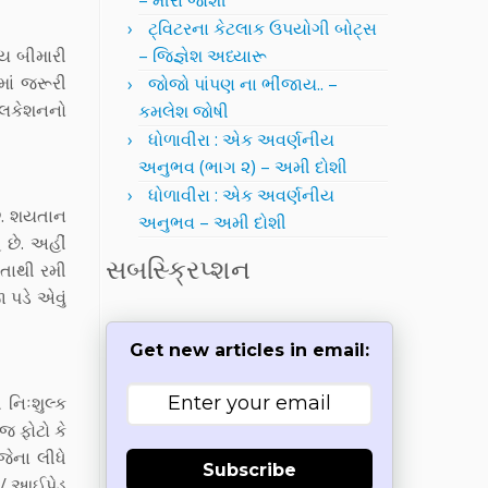
– મીરા જોશી
ટ્વિટરના કેટલાક ઉપયોગી બોટ્સ
ય બીમારી
– જિજ્ઞેશ અધ્યારૂ
ાં જરૂરી
જોજો પાંપણ ના ભીંજાય.. –
લિકેશનનો
કમલેશ જોષી
ધોળાવીરા : એક અવર્ણનીય
અનુભવ (ભાગ ૨) – અમી દોશી
ધોળાવીરા : એક અવર્ણનીય
ે. શયતાન
અનુભવ – અમી દોશી
 છે. અહીં
સબસ્ક્રિપ્શન
મતાથી રમી
 પડે એવું
Get new articles in email:
નિઃશુલ્ક
જ ફોટો કે
જેના લીધે
Subscribe
 / આઈપેડ