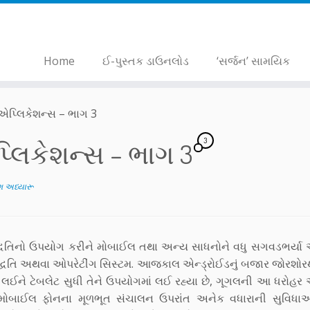
Home
ઈ-પુસ્તક ડાઉનલોડ
‘સર્જન’ સામયિક
એપ્લિકેશન્સ – ભાગ 3
3
લિકેશન્સ – ભાગ 3
ેશ અધ્યારૂ
ધતિનો ઉપયોગ કરીને મોબાઈલ તથા અન્ય સાધનોને વધુ સગવડભર્યા
ન પદ્ધતિ અથવા ઓપરેટીંગ સિસ્ટમ. આજકાલ એન્ડ્રોઈડનું બજાર જોરશ
 થી લઈને ટેબલેટ સુધી તેને ઉપયોગમાં લઈ રહ્યા છે, ગૂગલની આ ધરો
ોબાઈલ ફોનના મૂળભૂત સંચાલન ઉપરાંત અનેક વધારાની સુવિધ