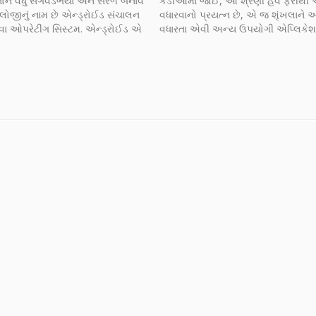
ોને વધુ સગવડભર્યા અને સરળ બનાવે
કડીઓમાં જોઈ, આ શ્રેણી હવે ફરીથ
લોજીનું નામ છે એન્ડ્રોઈડ સંચાલન
વધારવાનો પ્રયત્ન છે, એ જ શૃંખલાન
ા ઓપરેટીંગ સિસ્ટમ. એન્ડ્રોઈડ એ
વધારતા એવી અન્ય ઉપયોગી એપ્લિકેશન
ાર્ટફોન અને ટેબલેટ વગેરે મોબાઈલ
જાણીએ.
 વપરાતી ઓપરેટીંગ સિસ્ટમ છે.
 વાચકમિત્રો માટે આ ઓપરેટીંગ