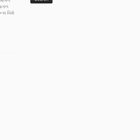
ી આગળ
ે આગળ
્સ વિશે