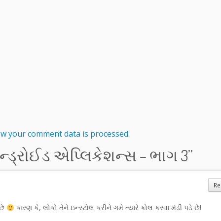
w your comment data is processed.
ડ્રોઈડ એપ્લિકેશન્સ – ભાગ 3
”
Re
 છે
કારણ કે, લોકો તેને ઇન્સ્ટોલ કરીને ગમે ત્યારે કોલ કરવા મંડી પડે છે!