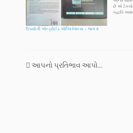
અન્ય સાધન
છે એ ટેકનો
પદ્ધતિ અથવ
મહદંશે સ્મ
સાધનો માટે
ઉપયોગી એન્ડ્રોઈડ એપ્લિકેશન્સ – ભાગ ૨
અક્ષરનાદના
સિસ્ટમનો…
આપનો પ્રતિભાવ આપો....