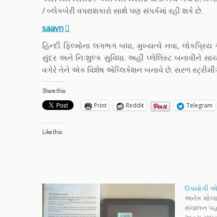
/ બ્લેકબેરી વપરાશકારો સાથે પણ સંપર્કમાં રહી શકે છે.
saavn
હિન્દી ફિલ્મોના લગભગ બધા, મુખ્યત્વે નવા, લોકપ્ર
સુંદર અને નિઃશુલ્ક સુવિધા. અહીં પ્લેલિસ્ટ બનાવીને
વગેરે તેને એક વિશેષ એપ્લિકેશન બનાવે છે. સરળ સ્ટ્રીમ
Share this:
Print
Reddit
Telegram
Like this:
ઉપયોગી એન્
અનેક મોબા
સંચાલન પદ