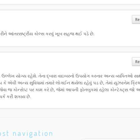
Re
રીને આંતરરાષ્ટ્રીય કોલ્સ કરવું ખૂબ સહજ થઈ પડે છે.
Re
ઉલ્લેખ યોગ્ય રહેશે. તેના દ્બારા વાઇબરનો ઉપયોગ કરનાર અન્ય વ્યક્તિઓ સાથ
 કે એવી અન્ય સુવિધામાં તમારે લોગઈન થયેલા રહેવું પડ છે, તેમાં યુઝરનેમ ક્રિ
જેવા જ કોન્સેપ્ટ પર કામ કરે છે, જેમાં આપની ફોનબુકમાં રહેલા કોન્ટેક્ટ્સ જો
્ક કરી શકાય છે.
ost navigation