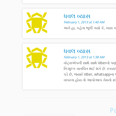
ધવલ વ્યાસ
February 1, 2013 at 1:40 AM
અને હા, કહેતા ભૂલી ગયો કે, ખાસ ક
ધવલ વ્યાસ
February 1, 2013 at 1:38 AM
વોટ્સએપની સાથે સાથે Viberનો પણ 
નિઃશુલ્ક વાતચિત થઈ શકે છે. સ્કાયપ
પડે છે, જ્યારે Viber, whatsappના 
વાપરતા હોય તો આપોઆપ તેમનો સંપર
P