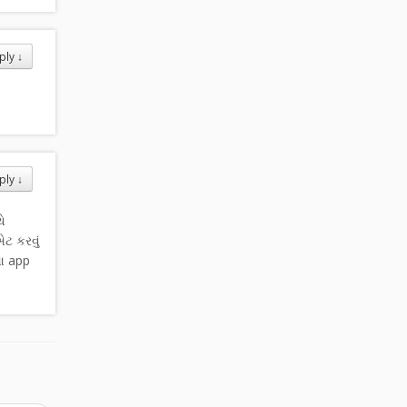
ply
↓
ply
↓
ે
એટ કરવું
 આ app