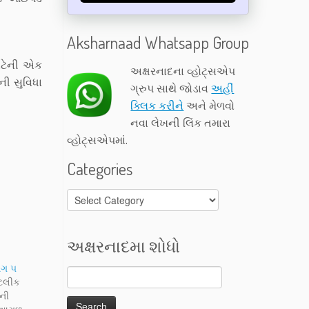
Aksharnaad Whatsapp Group
માટેની એક
અક્ષરનાદના વ્હોટ્સએપ
ની સુવિધા
ગ્રુપ સાથે જોડાવ
અહીં
ક્લિક કરીને
અને મેળવો
નવા લેખની લિંક તમારા
વ્હોટ્સએપમાં.
Categories
Categories
અક્ષરનાદમા શોધો
ાગ ૫
ેટલીક
ની