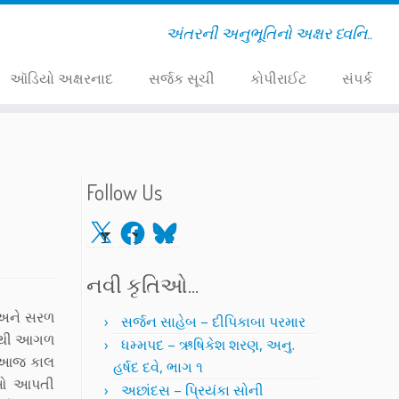
અંતરની અનુભૂતિનો અક્ષર ધ્વનિ..
ઑડિયો અક્ષરનાદ
સર્જક સૂચી
કોપીરાઈટ
સંપર્ક
Follow Us
X
Facebook
Bluesky
નવી કૃતિઓ…
 અને સરળ
સર્જન સાહેબ – દીપિકાબા પરમાર
ોરથી આગળ
ધમ્મપદ – ઋષિકેશ શરણ, અનુ.
હર આજ કાલ
હર્ષદ દવે, ભાગ ૧
ાઓ આપતી
અછાંદસ – પ્રિયંકા સોની