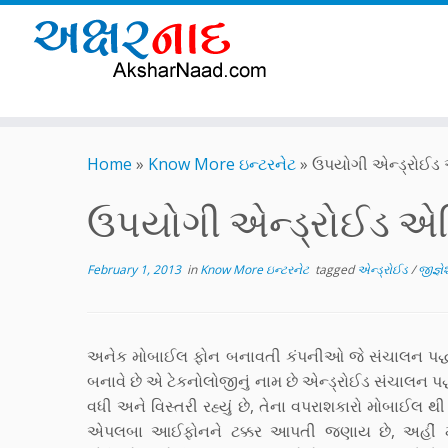
Skip
to
Home
»
Know More ઇન્ટરનેટ
»
ઉપયોગી એન્ડ્રોઈડ 
content
ઉપયોગી એન્ડ્રોઈડ એપ્
February 1, 2013
in
Know More ઇન્ટરનેટ
tagged
એન્ડ્રોઈડ
/
જીજ્ઞ
અનેક મોબાઈલ ફોન બનાવતી કંપનીઓ જે સંચાલન પદ્
બનાવે છે એ ટેકનોલોજીનું નામ છે એન્ડ્રોઈડ સંચાલ
વધી અને વિસ્તરી રહ્યું છે, તેના વપરાશકારો મોબાઈલ
એપલબા આઈફોનને ટક્કર આપતી જણાય છે, અહીં મ