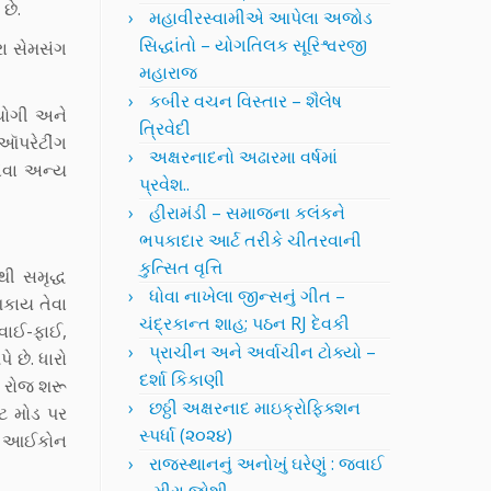
છે.
મહાવીરસ્વામીએ આપેલા અજોડ
સિદ્ધાંતો – યોગતિલક સૂરિશ્વરજી
રા સેમસંગ
મહારાજ
કબીર વચન વિસ્તાર – શૈલેષ
યોગી અને
ત્રિવેદી
 ઑપરેટીંગ
અક્ષરનાદનો અઢારમા વર્ષમાં
એવા અન્ય
પ્રવેશ..
હીરામંડી – સમાજના કલંકને
ભપકાદાર આર્ટ તરીકે ચીતરવાની
કુત્સિત વૃત્તિ
ી સમૃદ્ધ
ધોવા નાખેલા જીન્સનું ગીત –
કાય તેવા
ચંદ્રકાન્ત શાહ; પઠન RJ દેવકી
 વાઈ-ફાઈ,
પ્રાચીન અને અર્વાચીન ટોક્યો –
છે. ધારો
દર્શા કિકાણી
ે રોજ શરૂ
છઠ્ઠી અક્ષરનાદ માઇક્રોફિક્શન
ટ મોડ પર
સ્પર્ધા (૨૦૨૪)
ને આઈકોન
રાજસ્થાનનું અનોખું ઘરેણું : જવાઈ