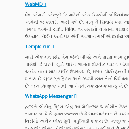
WebMD
વેબ એમ.ડી. એન્ડ્રોઈડ માટેની એક ઉપયોગી એપ્લિકેશ
અંગેની જાણકારી અહીં મળે છે, પરંતુ તે સિવાય પણ 
પગલાં અંગેની યાદી, વિવિધ અકસ્માતો વખતના પ્રાથ
ઉપયોગ કોઈને કરવો પડે એવી આશા ન રાખીએ છતાંય અન્ય
Temple run
મારી એક મનપસંદ ગેમ જેનો બીજો અને સરસ ભાગ હાલમ
પાસેથી ઈશ્વરની મૂર્તિ લઈને ભાગતા દોડવીર પાછળ પડેલ
અનેક નાના-મોટા ટાર્ગેટ ઉપલબ્ધ છે, મળતા પોઈન્ટ્સની
શકાય છે. સુંદર ગ્રાફિક્સ અને ઝડપી રમત તેની વિશેષતાઓ
છે. તદ્દન નિઃશુલ્ક એવી આ ગેમની નકારાત્મક બાજુ એ છે
WhatsApp Messenger
હજારો લોકોનું પ્રિય એવું આ મેસેન્જર અસીમીત ટેક
સગવડ આપે છે. ફક્ત જરૂરત છે કે સામસામેના બંને વપર
વિડીયો અનેક લોકો સુધી પહોંચાડી શકાય છે. નિઃશુલ્ક અ
એસએમએસમાં / એમએમએસમાં થતો ખર્ચ બચે છે. મલ્ટીપ