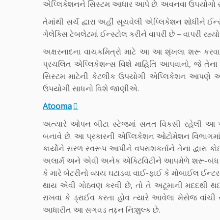
એપ્લિકેશનને સિસ્ટમ આધાર આપે છે. અવનવા ઉપયોગો સાથ
તેમાંથી સર્ચ દ્વારા અહીં સૂચવેલી એપ્લિકેશન શોધીને ઈન્
ગેલેક્સિ ટેબલેટમાં ઈન્સ્ટોલ કરીને વાપરી છે – વાપરી રહ
અક્ષરનાદના વાચકમિત્રો માટે આ આ શૃંખલા શરૂ કરવ
પ્રચલિત એપ્લિકેશન્સ વિશે માહિતિ આપવાનો, જે તેના વ
સિસ્ટમ માટેની કેટલીક ઉપયોગી એપ્લિકેશન આપણે
ઉપયોગી સાધનો વિશે જાણીએ.
Atooma
અત્યારે ઓપન બીટા સ્ટેજમાં સતત વિકસી રહેલી આ 
બનાવે છે. આ પ્રકારની એપ્લિકેશન ઓટોમેશન વિભાગમાં
કાર્યોને સરળ સ્વરૂપ આપીને વપરાશકર્તાને તેના દ્વાર
અલાર્મ અને એવી અનેક એક્ટિવિટીને આપમેળે શરૂ-બંધ
કે મારે બેટરીનો વ્યય ઘટાડવા વાઈ-ફાઈ કે મોબાઈલ ઈન્ટર
થાય એવી ગોઠવણ કરવી છે, તો તે અટૂમાની મદદથી થઈ
રાખવા કે ડ્રાઈવ કરતા હોવ ત્યારે આવેલા મેસેજ વ
આધારીત આ સગવડ તદ્દન નિ:શુલ્ક છે.