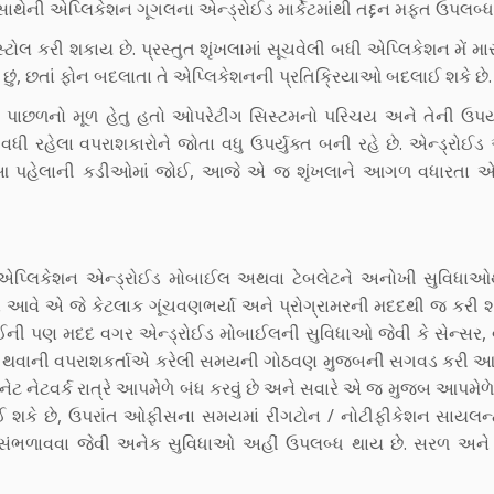
ેની એપ્લિકેશન ગૂગલના એન્ડ્રોઈડ માર્કેટમાંથી તદ્દન મફત ઉપલબ્ધ 
સ્ટોલ કરી શકાય છે. પ્રસ્તુત શૃંખલામાં સૂચવેલી બધી એપ્લિકેશન મેં મા
્યો છું, છતાં ફોન બદલાતા તે એપ્લિકેશનની પ્રતિક્રિયાઓ બદલાઈ શકે છે.
ા પાછળનો મૂળ હેતુ હતો ઓપરેટીંગ સિસ્ટમનો પરિચય અને તેની ઉપ
ધી રહેલા વપરાશકારોને જોતા વધુ ઉપર્યુક્ત બની રહે છે. એન્ડ્રોઈડ
 આ પહેલાની કડીઓમાં જોઈ, આજે એ જ શૃંખલાને આગળ વધારતા 
એપ્લિકેશન એન્ડ્રોઈડ મોબાઈલ અથવા ટેબલેટને અનોખી સુવિધાઓથ
 આવે એ જે કેટલાક ગૂંચવણભર્યા અને પ્રોગ્રામરની મદદથી જ કરી શ
ા કોઈની પણ મદદ વગર એન્ડ્રોઈડ મોબાઈલની સુવિધાઓ જેવી કે સેન્સર,
 થવાની વપરાશકર્તાએ કરેલી સમયની ગોઠવણ મુજબની સગવડ કરી આપે 
નેટ નેટવર્ક રાત્રે આપમેળે બંધ કરવું છે અને સવારે એ જ મુજબ આપમેળ
 શકે છે, ઉપરાંત ઓફીસના સમયમાં રીંગટોન / નોટીફીકેશન સાયલન્
ાંચી સંભળાવવા જેવી અનેક સુવિધાઓ અહીં ઉપલબ્ધ થાય છે. સરળ અ