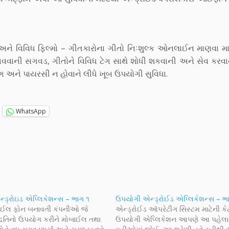
િય અને વિવિધ ફિલ્મો – ગીતકારોના ગીતો નિઃશુલ્ક ઓનલાઈન માણવા 
 સાચવવાની સગવડ, ગીતોને વિવિધ ટેગ સાથે શોધી શકવાની અને સેવ કરવા
ીંગ અને પાયરસી ન હોવાને લીધે ખૂબ ઉપયોગી સુવિધા.
WhatsApp
ડ્રોઇડ એપ્લિકેશન્સ – ભાગ ૧
ઉપયોગી એન્ડ્રોઈડ એપ્લિકેશન્સ – ભ
ઈલ ફોન બનાવતી કંપનીઓ જે
એન્ડ્રોઈડ ઑપરેટીંગ સિસ્ટમ માટેની ક
્ધતિનો ઉપયોગ કરીને મોબાઈલ તથા
ઉપયોગી એપ્લિકેશન આપણે આ પહેલા