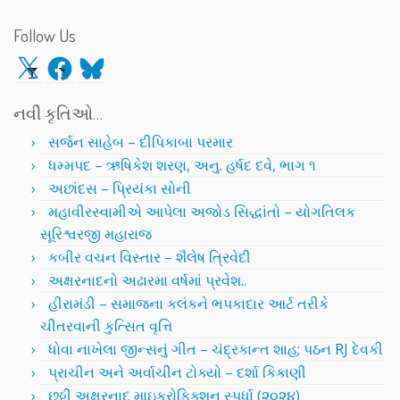
Follow Us
X
Facebook
Bluesky
નવી કૃતિઓ…
સર્જન સાહેબ – દીપિકાબા પરમાર
ધમ્મપદ – ઋષિકેશ શરણ, અનુ. હર્ષદ દવે, ભાગ ૧
અછાંદસ – પ્રિયંકા સોની
મહાવીરસ્વામીએ આપેલા અજોડ સિદ્ધાંતો – યોગતિલક
સૂરિશ્વરજી મહારાજ
કબીર વચન વિસ્તાર – શૈલેષ ત્રિવેદી
અક્ષરનાદનો અઢારમા વર્ષમાં પ્રવેશ..
હીરામંડી – સમાજના કલંકને ભપકાદાર આર્ટ તરીકે
ચીતરવાની કુત્સિત વૃત્તિ
ધોવા નાખેલા જીન્સનું ગીત – ચંદ્રકાન્ત શાહ; પઠન RJ દેવકી
પ્રાચીન અને અર્વાચીન ટોક્યો – દર્શા કિકાણી
છઠ્ઠી અક્ષરનાદ માઇક્રોફિક્શન સ્પર્ધા (૨૦૨૪)