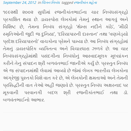
September 24, 2012
in
ચિંતન નિબંધ
tagged
રજનીકાંત મહેતા
૧૯૯૨થી ૨૦૦૨ સુધીમાં રજનીકાંતભાઈના ચાર નિબંધસંગ્રહો
પ્રકાશિત થયા છે. ડાયસ્પોરા લેખકોમાં તેમનું સ્થાન આગવું અને
વિશિષ્ટ છે, તેમના નિબંધ સંગ્રહો ‘થેમ્સ નદીને કાંઠે’, ‘મીઠી
સ્મૃતિઓની જુદી જ દુનિયા’, ‘દરિયાપારની દાસ્તાન’ તથા ‘વણખેડ્યો
પ્રદેશ દરિયાપારનો’ વાચકોના પ્રેમને પામ્યા છે. આ નિબંધ સંગ્રહોમાં
તેમનું ડાયસ્પોરિક વ્યક્તિત્વ અને વિચારધારા ઝળકે છે. આ ચાર
નિબંધસંગ્રહોમાંથી પસંદગીના નિબંધોનું આસ્વાદમૂલક મૂલ્યાંકન
કરીને તેનુ સંપાદન શ્રી બળવંતભાઈ જાનીએ કર્યું છે. પ્રસ્તુત નિબંધ
એ જ સંપાદનમાંથી લેવામાં આવ્યો છે જેમાં લેખક ભારતીય લેખકોના
અંગ્રેજી પુસ્તકો વિશે વાત કરે છે, એ લેખકોની ક્ષમતાઓ અને તેમની
પ્રસિદ્ધીની વાત તેઓ અહીં જણાવે છે. પ્રસ્તુત નિબંધ અક્ષરનાદ પર
મૂકવાની પરવાનગી બદલ શ્રી રજનીકાંતભાઈ તથા ડૉ.
બળવંતભાઈનો આભાર.