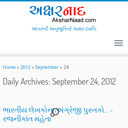
અંતરની અનુભૂતિનો અક્ષર ધ્વનિ..
Skip
to
Home
»
2012
»
September
»
24
content
Daily Archives:
September 24, 2012
ભારતીય લેખકોના અંગ્રેજી પુસ્તકો… –
7
રજનીકાંત મહેતા