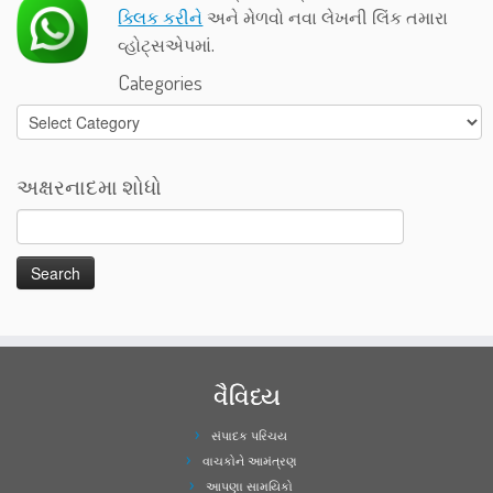
ક્લિક કરીને
અને મેળવો નવા લેખની લિંક તમારા
વ્હોટ્સએપમાં.
Categories
Categories
અક્ષરનાદમા શોધો
વૈવિધ્ય
સંપાદક પરિચય
વાચકોને આમંત્રણ
આપણા સામયિકો