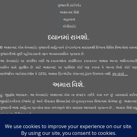
ગુજરાતી ટાઈપપેડ
અક્ષરનાદ વિશે
સહાયતા
કોપીરાઈટ
ધ્યાનમાં રાખશો..
© અક્ષરનાદ.કોમ વેબસાઈટ ગુજરાતી સાહિત્યને ઈન્ટરનેટના માધ્યમથી વિશ્વના વિવિધ વિભાગોમાં વસતા
ગુજરાતીઓ સુધી પહોંચાડવાનો તદ્દન અવ્યાવસાયિક પ્રયાસ છે.
આ વેબસાઈટ પર સંકલિત બધી જ રચનાઓના સર્વાધિકાર રચનાકાર અથવા અન્ય અધિકારધારી
વ્યક્તિ પાસે સુરક્ષિત છે. માટે અક્ષરનાદ પર પ્રસિધ્ધ કોઈ પણ રચના કે અન્ય લેખો કોઈ પણ
સાર્વજનિક લાઈસંસ (જેમ કે GFDL અથવા ક્રિએટીવ કોમન્સ) હેઠળ ઉપલબ્ધ નથી.
વધુ વાંચો ...
અમારા વિશે..
હું, જીજ્ઞેશ અધ્યારૂ, આ વેબસાઈટ અક્ષરનાદ.કોમ ના સંપાદક તરીકે કામ કરૂં છું. વ્યવસાયે મરીન
જીયોટેકનીકલ ઈજનેર છું અને પીપાવાવ શિપયાર્ડમાં ઈન્ફ્રાસ્ટ્રક્ચર વિભાગમાં મેનેજર છું. અક્ષરનાદ
ગુજરાતી ભાષા સાહિત્ય પ્રત્યેના મારા વળગણને એક માધ્યમ આપવાનો પ્રયત્ન છે... અમારા વિશે વધુ
વાંચવા
અહીં ક્લિક કરો...
Secured Site Assurance