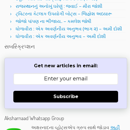
રાજસ્થાનનું અનોખું ઘરેણું : જવાઈ – મીરા જોશી
ટ્વિટરના કેટલાક ઉપયોગી બોટ્સ – જિજ્ઞેશ અધ્યારૂ
જોજો પાંપણ ના ભીંજાય.. – કમલેશ જોષી
ધોળાવીરા : એક અવર્ણનીય અનુભવ (ભાગ ૨) – અમી દોશી
ધોળાવીરા : એક અવર્ણનીય અનુભવ – અમી દોશી
સબસ્ક્રિપ્શન
Get new articles in email:
Subscribe
Aksharnaad Whatsapp Group
અક્ષરનાદના વ્હોટ્સએપ ગ્રુપ સાથે જોડાવ
અહીં