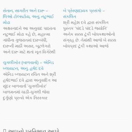
સેતાન, સાગરીત અને દારૂ –
બે પ્રેરણાદાયક પ્રસંગો –
લિઓ ટોલ્સટોય, અનુ. નટુભાઈ
સંકલિત
મોઢા
શ્રી મહેશ દવે દ્વારા સંકલિત
અક્ષરનાદને આ અનુવાદ પાઠવતા
પુસ્તક 'પાંદડે પાંદડે જ્યોતિ'
નટુભાઈ મોઢા કહે છે, મહાત્મા
અનેક સરસ ટૂંકી બોધકથાઓનો
ગાંધીના ગુજરાતમાં દારૂબંધી,
સંગ્રહ છે. તેમાંથી આજે બે સરસ
દારૂની માઠી અસર, બૂટલેગરો
બોધપ્રદ ટૂંકી કથાઓ આજે
અને દારૂ માટે થતાં ખૂન વિગેરેથી
પ્રસ્તુત કરી છે. પ્રથમ કથા કહે
આપણે સૌ સારી રીતે વિગત છીએ.
છે કે ઈશ્વરે એકલા મનુષ્ય માટે
ચુગલીખોર (બાળવાર્તા) – એનિડ
દારૂ પીવો કે ન પીવો, માફકસર
સૃષ્ટિ નથી બનાવી. વિશ્વની રચના
બ્લાયટન, અનુ. હર્ષદ દવે
દારૂ હાર્ટ માટે સારો એ બધાના
સર્વ જીવો માટે કરવામાં આવી છે.
એનિડ બ્લાયટન રચિત અને શ્રી
વિશ્લેષણની વાત મારે કરવી નથી.
ખરી શાંતિ અંદરના ધ્યાનની…
હર્ષદભાઈ દવે દ્વારા અનુવાદિત આ
હું ૧૯૫૮ માં ઈન્ટર કોમર્સમાં…
સુંદર બાળવાર્તા 'ચુગલીખોર'
બાળમનમાં ચાડી-ચુગલી જેવા
દુર્ગુણો પ્રત્યે એક તિરસ્કાર
ઉત્પન્ન કરી શકે છે. બાળકોને
નર્યો ઉપદેશ આપવાને બદલે
તેમને આવી વાર્તાઓ અને સરળ
પાત્રો દ્વારા સંદેશ આપવામાં આવે
તો એ તરત ગ્રહણ કરી શકે છે.
આપનો પ્રતિભાવ આપો....