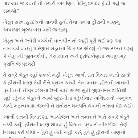
પાર થઈ જાય. તો તો તમારી અગણિત પેઢીનું દળદર ફીટી ગયું જ
સમજો.”
ખેડૂત સરળ હ્રદયનો માનવી હતો. તેના મનમાં હીરાની ખાણનું
અપરંપાર મૂલ્ય બસ વસી જ રહ્યું.
ખેડૂત અને ઝવેરી વચ્ચેની વાતચીત તો અહીં પૂરી થઈ પણ આ
નાનકડી વાતનું પરિણામ ખેડૂતના ચિત્ત પર એટલું તો જબરદસ્ત પડ્યું
કે ખેડૂતની જીવનશૈલી, વિચારધારા અને દ્રષ્ટિકોણમાં આમૂલાગ્ર
ક્રાંતિ જ પ્રગટી.
તે રાત્રે ખેડૂત સૂઈ શક્યો નહીં. ખેડૂત આખી રાત વિચાર કરતો રહ્યો
કે હીરાની ખાણ કેવી રીતે પ્રાપ્ત કરવી. તેના મનમાં હીરાની ખાનની
પ્રાપ્તિની તીવ્ર ઝંખના ઉભી થઈ. આજ સુધી જીવનભર શાંતિથી
સૂઈ રહેનાર ખેડૂતને આજે જીંદગીમાં પહેલીવાર અનિંદ્રાનો અનુભવ
થયો. મહત્વકાંક્ષા જન્મી ને રાતોરાત ધનપતિ થવાની તમન્ના પેદા થઈ !
આખી રાતની વિચારણા, આયોજન અને તમન્નાને અંતે સવારે ખેડૂતે
નક્કી કર્યું, ‘હીરાની ખાણ શોધવા હું વિશ્વના પ્રવાસે નીકળીશ.’ તેણે
નિશ્ચય કરી લીધો – ‘હવે હું ખેતી નહીં કરું, હવે હું હીરાની ખાણનો