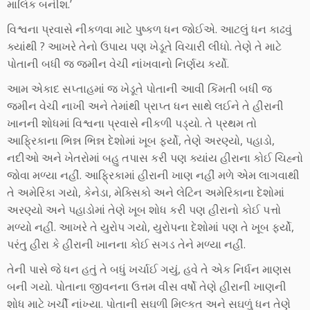
માલિક બનીશ.’
વિશ્વના પ્રવાસે નીકળવા માટે પુષ્કળ ધન જોઈએ. આટલું ધન કાઢવું
ક્યાંથી ? આખરે તેનો ઉપાય પણ ખેડૂતે વિચારી લીધો. તેણે તે માટે
પોતાની બધી જ જમીન વેચી નાંખવાનો નિર્ણય કર્યો.
આમ એકાદ સપ્તાહમાં જ ખેડૂતે પોતાની આવી કિંમતી બધી જ
જમીન વેચી નાખી અને તેમાંથી પ્રાપ્ત ધન સાથે લઈને તે હીરાની
ખાનની શોધમાં વિશ્વના પ્રવાસે નીકળી પડ્યો. તે પ્રથમ તો
આફ્રિકાના ભિન્ન ભિન્ન દેશોમાં ખૂબ ફર્યો, તેણે અરણ્યો, પહાડો,
નદીઓ અને ખેતરોમાં બહુ તપાસ કરી પણ ક્યાંય હીરાના કોઈ ચિહ્નો
જોવા મળ્યા નહીં. આફ્રિકામાં હીરાની ખાણ નહીં મળે એમ લાગવાથી
તે અમેરિકા ગયો, કેનેડા, મેક્સિકો અને લેટિન અમેરિકાના દેશોમાં
અરણ્યો અને પહાડોમાં તેણે ખૂબ શોધ કરી પણ હીરાનો કોઈ પત્તો
મળ્યો નહીં. આખરે તે યુરોપ ગયો, યુરોપના દેશોમાં પણ તે ખૂબ ફર્યો,
પરંતુ હીરા કે હીરાની ખાનના કોઈ સગડ તેને મળ્યા નહીં.
તેની પાસે જે ધન હતું તે બધું ખર્ચાઈ ગયું, હવે તે એક નિર્ધન માણસ
બની ગયો. પોતાના જીવનના ઉત્તમ વીસ વર્ષો તેણે હીરાની ખાણની
શોધ માટે ખર્ચી નાંખ્યા. પોતાની સઘળી મિલ્કત અને સઘળું ધન તેણે