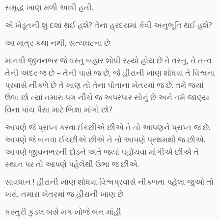
સમૃદ્ધ ખાણ મળી આવી હતી.
એ ખેડૂતની શું દશા થઈ હશે? તેના હ્રદયમાં કેવી અનુભૂતિ થઈ હશે?
આ માત્ર કથા નથી, સત્યઘટના છે.
માનવી જીવનભર જે વસ્તુ બહાર શોધી રહ્યો હોય છે તે વસ્તુ, તે તત્વ
તેની અંદર જ છે – તેની પાસે જ છે, જે હીરાની ખાણ શોધવા તે વિશ્વના
પ્રવાસે નીકળે છે તે ખાણ તો તેના પોતાના ખેતરમાં જ છે. તમે જ્યાં
ઉભા છો ત્યાં તમારા પગ નીચે જ અપરંપાર સોનું છે અને તમે જાણ્યા
વિના પાંચ પૈસા માટે ભિક્ષા માંગો છો?
આપણે જે પ્રાપ્ત કરવા ઈચ્છીએ છીએ તે તો આપણને પ્રાપ્ત જ છે.
આપણે જે બનવા ઈચ્છીએ છીએ તે તો આપણે પ્રથમથી જ છીએ.
આપણે જીવનભરની દોડને અંતે જ્યાં પહોંચવા માંગીએ છીએ તે
સ્થાન પર તો આપણે પહેલેથી ઉભા જ છીએ.
સાવધાન ! હીરાની ખાણ શોધવા વિશ્વપ્રવાસે નીકળતા પહેલા જુઓ તો
ખરાં, તમારા ખેતરમાં જ હીરાની ખાણ છે.
કસ્તુરી કુંડલ બસે મગ ખોજે બન માંહી