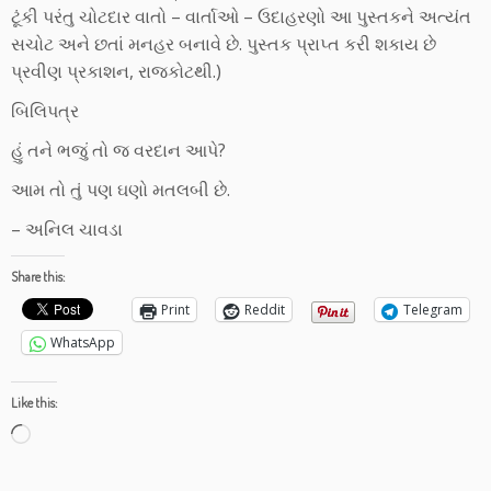
ટૂંકી પરંતુ ચોટદાર વાતો – વાર્તાઓ – ઉદાહરણો આ પુસ્તકને અત્યંત
સચોટ અને છતાં મનહર બનાવે છે. પુસ્તક પ્રાપ્ત કરી શકાય છે
પ્રવીણ પ્રકાશન, રાજકોટથી.)
બિલિપત્ર
હું તને ભજું તો જ વરદાન આપે?
આમ તો તું પણ ઘણો મતલબી છે.
– અનિલ ચાવડા
Share this:
Print
Reddit
Telegram
WhatsApp
Like this:
Loading…