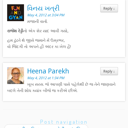
વિનય ખત્રી
Reply
↓
May 4, 2012 at 3:04 PM
મજાની વાર્તા.
રાજેશ રેડ્ડી
નો એક શેર યાદ આવી ગયો,
હમ ઢુંઢતે થે જીસે જમાને મેં ઉમ્રભર,
વો જિંદગી તો અપને હી અંદર કા ખેલ હૈ!
Heena Parekh
Reply
↓
May 4, 2012 at 1:34 PM
ખૂબ સરસ. જે આપણી પાસે પહેલેથી છે જ તેને જાણવાને
બદલે તેની શોધ ક્યાંક બીજે જ કરીએ છીએ.
Post navigation