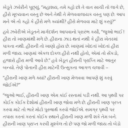
ખેડૂતે ઝવેરીને પૂછ્યું, “મહાશય, તમે કહો છો તે વાત સાચી તો લાગે છે,
હીરો મૂલ્યવાન વસ્તુ છે અને તેથી તે મેળવવાલાયક વસ્તુ પણ છે. આપ
મને એ તો કહો કે હીરો મળે ક્યાંથી? હીરો મેળવવા માટે શું કરવું?”
હવે ઝવેરીએ ખેડૂતને માર્ગદર્શન આપવાનો પ્રારંભ કર્યો, “જુઓ ભાઈ !
હીરા તો ખાણમાંથી મળે છે. હીરાના ઝાડ થતાં નથી કે હીરા ખેતરમાં
પાકતા નથી. હીરાની તો ખાણો હોય છે. ખાણમાં ખોદતાં ખોદતાં હીરા
મળી જાય. ખાણમાં એકલ દોકલ હીરો નથી હોતો, એમાં તો સેંકડો,
હજારો હીરા મળી આવે છે.” હવે ખેડૂત હીરાની પ્રાપ્તિ માટે આતુર
બન્યો. તેણે પોતાની હીરા માટેની ઉત્સુકતા આગળ ચલાવી –
“હીરાની ખાણ મળે ક્યાં? હીરાની ખાણ મેળવવા આપણે શું કરવું
જોઈએ?”
“જુઓ ભાઈ, હીરાની ખાણ એમ કાંઈ રસ્તામાં પડી નથી. આ પૃથ્વી પર
કોઈક કોઈક દેશોમાં હીરાની ખાણ જોવા મળે છે. હીરાની ખાણ પ્રપ્ત
કરવા માટે તો ભારે મોટો પુરુષાર્થ કરવો જોઈએ. સમગ્ર પૃથ્વી પર
તપાસ કરતાં કરતાં કોઈક સ્થાને હીરાની ખાણ મળી શકે તેમ બને.
હીરાની ખાણ પ્રાપ્ત કરવી મુશ્કેલ તો છે પણ જો મળી જાય તો બેડો