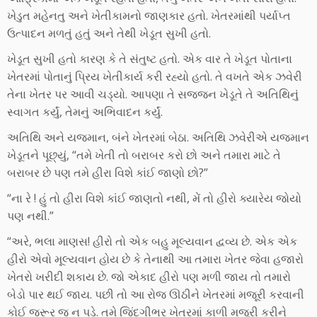
ખેડુત મહેનતુ અને ખેતીકામનો જાણકાર હતો. ખેતરમાંથી પર્યાપ્ત
ઉત્પાદન મળતું હતું અને તેથી ખેડૂત સુખી હતો.
ખેડૂત સુખી હતો કારણ કે તે સંતુષ્ટ હતો. એક વાર તે ખેડૂત પોતાના
ખેતરમાં પોતાનું પ્રિય ખેતીકાર્ય કરી રહ્યો હતો. તે વખતે એક ઝવેરી
તેના ખેતર પર આવી ચડ્યો. આપણા તે સજ્જન ખેડૂતે તે અતિથિનું
સ્વાગત કર્યું, તેમનું અભિવાદન કર્યું.
અતિથિ અને યજમાન, બંને ખેતરમાં બેઠા. અતિથિ ઝવેરીએ યજમાન
ખેડૂતને પૂછ્યું, “તમે ખેતી તો બરાબર કરો છો અને તમારા માટે તે
બરાબર છે પણ તમે હીરા વિશે કાંઈ જાણો છો?”
“ના રે ! હું તો હીરા વિશે કાંઈ જાણતો નથી, મેં તો હીરો ક્યારેય જોયો
પણ નથી.”
“અરે, ભલા માણસ! હીરો તો એક બહુ મૂલ્યવાન દ્વવ્ય છે. એક એક
હીરો એવો મૂલ્યવાન હોય છે કે તેનાથી આ તમારા ખેતર જેવા હજારો
ખેતરો ખરીદી શકાય છે. જો એકાદ હીરો પણ મળી જાય તો તમારો
બેડો પાર થઈ જાય. પછી તો આ રોજ ઊઠીને ખેતરમાં મજૂરી કરવાની
કોઈ જરૂર જ ન પડે. તમે જિંદગીભર ખેતરમાં કાળી મજૂરી કરીને