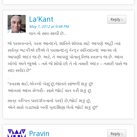
La'Kant
Reply
↓
May 7, 2012 at 9:48 PM
વાત તો સાવ સાચી છે…
જે પરમતત્વને, પરમ આનંદને, શાંતિને શોધવા માટે આપણે અહીં ત્યાં
સર્વત્ર ભટકીએ છીએ તે પરમાનંદનું કેન્દ્ર સચ્ચિદાનંદ આત્મા તો
આપણી અંદર જ છે. અરે, તે આપણું પોતાનું નિજ સ્વરૂપ જ છે. આંખ
ખોલો અને જુઓ – તમે જે શોધો છો તે તો તમારી અંદર – તમારી પાસે જ
સદા સર્વદા છે”
.
“સ્વસ્થ થઈ,એકલો બેસું છું,જાતને સાંભળી શકું છું!
આંખમાં આંખ મેળવી– સામે જોઈ વાત કરી શકું છું.
માત્ર કલ્પિત પારદર્શકતાનો પરદો છે,જોઈ શકું છું,
એને મારો પડછાયો બની પ્રદક્ષિણા લેતો જોઈ શકું છું!”
Pravin
Reply
↓