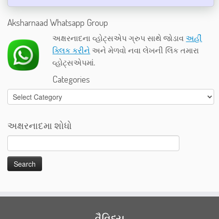
Aksharnaad Whatsapp Group
અક્ષરનાદના વ્હોટ્સએપ ગ્રુપ સાથે જોડાવ
અહીં
ક્લિક કરીને
અને મેળવો નવા લેખની લિંક તમારા
વ્હોટ્સએપમાં.
Categories
Categories
અક્ષરનાદમા શોધો
વૈવિધ્ય