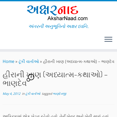
અંતરની અનુભૂતિનો અક્ષર ધ્વનિ..
Skip
to
Home
»
ટૂંકી વાર્તાઓ
»
હીરાની ખાણ (અધ્યાત્મ-કથાઓ) – ભાણદેવ
content
હીરાની ખાણ (અધ્યાત્મ-કથાઓ) –
8
ભાણદેવ
May 4, 2012
in
ટૂંકી વાર્તાઓ
tagged
ભાણદેવજી
આફ્રિકામાં એક ખેડૂત રહેતો હતો, તેનુઁ ખેતર અને ખેતી સારાં હતાં.