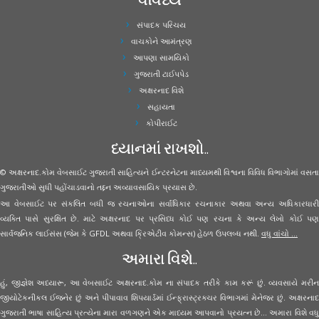
સંપાદક પરિચય
વાચકોને આમંત્રણ
આપણા સામયિકો
ગુજરાતી ટાઈપપેડ
અક્ષરનાદ વિશે
સહાયતા
કોપીરાઈટ
ધ્યાનમાં રાખશો..
© અક્ષરનાદ.કોમ વેબસાઈટ ગુજરાતી સાહિત્યને ઈન્ટરનેટના માધ્યમથી વિશ્વના વિવિધ વિભાગોમાં વસતા
ગુજરાતીઓ સુધી પહોંચાડવાનો તદ્દન અવ્યાવસાયિક પ્રયાસ છે.
આ વેબસાઈટ પર સંકલિત બધી જ રચનાઓના સર્વાધિકાર રચનાકાર અથવા અન્ય અધિકારધારી
વ્યક્તિ પાસે સુરક્ષિત છે. માટે અક્ષરનાદ પર પ્રસિધ્ધ કોઈ પણ રચના કે અન્ય લેખો કોઈ પણ
સાર્વજનિક લાઈસંસ (જેમ કે GFDL અથવા ક્રિએટીવ કોમન્સ) હેઠળ ઉપલબ્ધ નથી.
વધુ વાંચો ...
અમારા વિશે..
હું, જીજ્ઞેશ અધ્યારૂ, આ વેબસાઈટ અક્ષરનાદ.કોમ ના સંપાદક તરીકે કામ કરૂં છું. વ્યવસાયે મરીન
જીયોટેકનીકલ ઈજનેર છું અને પીપાવાવ શિપયાર્ડમાં ઈન્ફ્રાસ્ટ્રક્ચર વિભાગમાં મેનેજર છું. અક્ષરનાદ
ગુજરાતી ભાષા સાહિત્ય પ્રત્યેના મારા વળગણને એક માધ્યમ આપવાનો પ્રયત્ન છે... અમારા વિશે વધુ