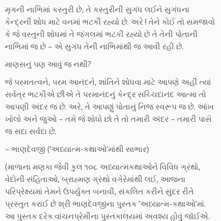
મૃગની નાભિમાં કસ્તુરી છે, તે કસ્તુરીની સુગંધ લઈને સુગંધના
કેન્દ્રની શોધ માટે વનમાં ભટકી રહ્યો છે. અરે ! તેને કોઈ તો સમજાવો
કે જે વસ્તુની શોધમાં તે જંગલમાં ભટકી રહ્યો છે તે તેની પોતાની
નાભિમાં જ છે – એ સુગંધ તેની નાભિમાંથી જ આવી રહી છે.
માણસનું પણ આવું જ નથી?
જે પરમતત્વને, પરમ આનંદને, શાંતિને શોધવા માટે આપણે અહીં ત્યાં
સર્વત્ર ભટકીએ છીએ તે પરમાનંદનું કેન્દ્ર સચ્ચિદાનંદ આત્મા તો
આપણી અંદર જ છે. અરે, તે આપણું પોતાનું નિજ સ્વરૂપ જ છે. આંખ
ખોલો અને જુઓ – તમે જે શોધો છો તે તો તમારી અંદર – તમારી પાસે
જ સદા સર્વદા છે.
– ભાણદેવજી (‘અધ્યાત્મ-કથાઓ’માંથી સાભાર)
(માળાના મણકા જેવી કુલ ૧૦૮ અધ્યાત્મકથાઓને વિવિધ ગ્રંથો,
વેદોની સંહિતાઓ, બ્રાહ્મણ ગ્રંથો વગેરેમાંથી લઈ, આજના
પરિપ્રેક્ષ્યમાં તેમને ઉપર્યુક્ત બનાવી, સંકલિત કરીને સુંદર રીતે
પ્રસ્તુત કરાઈ છે શ્રી ભાણદેવજીના પુસ્તક ‘અધ્યાત્મ-કથાઓ’માં.
આ પુસ્તક દરેક વાંચનપ્રેમીના પુસ્તકાલયમાં અવશ્ય હોવું જૉઈએ.