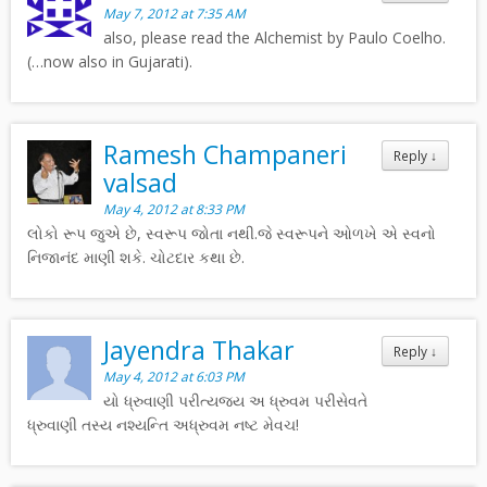
May 7, 2012 at 7:35 AM
also, please read the Alchemist by Paulo Coelho.
(…now also in Gujarati).
Ramesh Champaneri
Reply
↓
valsad
May 4, 2012 at 8:33 PM
લોકો રૂપ જુએ છે, સ્વરૂપ જોતા નથી.જે સ્વરૂપને ઓળખે એ સ્વનો
નિજાનંદ માણી શકે. ચોટદાર કથા છે.
Jayendra Thakar
Reply
↓
May 4, 2012 at 6:03 PM
યો ધ્રુવાણી પરીત્યજય અ ધ્રુવમ પરીસેવતે
ધ્રુવાણી તસ્ય નશ્યન્તિ અધ્રુવમ નષ્ટ મેવચ!