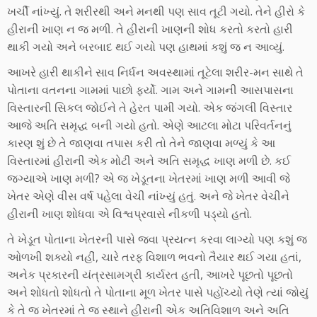
ખર્ચી નાંખ્યું. તે શરીરથી અને મનથી પણ સાવ તૂટી ગયો. તેને હીરો કે
હીરાની ખાણ ન જ મળી. તે હીરાની ખાણની શોધ કરતો કરતો હારી
થાકી ગયો અને બરબાદ થઈ ગયો પણ હાથમાં કશું જ ન આવ્યું.
આખરે હારી થાકીને સાવ નિર્ધન અવસ્થામાં તૂટેલા શરીર-મન સાથે તે
પોતાના વતનના ગામમાં પાછો ફર્યો. ગામ અને ગામની આસપાસના
વિસ્તારની સિકલ જોઈને તે હેરત પામી ગયો. એક જંગલી વિસ્તાર
આજે અતિ સમૃદ્ધ બની ગયો હતો. એણે આટલા મોટા પરિવર્તનનું
કારણ શું છે તે જાણવા તપાસ કરી તો તેને જાણવા મળ્યું કે આ
વિસ્તારમાં હીરાની એક મોટી અને અતિ સમૃદ્ધ ખાણ મળી છે. કઈ
જગ્યાએ ખાણ મળી? એ જ ખેડૂતના ખેતરમાં ખાણ મળી આવી જે
ખેતર એણે વીસ વર્ષ પહેલા વેચી નાંખ્યું હતું. અને જે ખેતર વેચીને
હીરાની ખાણ શોધવા એ વિશ્વપ્રવાસે નીકળી પડ્યો હતો.
તે ખેડૂત પોતાના ખેતરની પાસે જવા પ્રયત્ન કરવા લાગ્યો પણ કશું જ
ઓળખી શક્યો નહીં, ચારે તરફ વિશાળ ભવનો તૈયાર થઈ ગયા હતાં,
અનેક પ્રકારની યંત્રસામગ્રી કાર્યરત હતી, આખરે પૂછતો પૂછતો
અને શોધતો શોધતો તે પોતાના મૂળ ખેતર પાસે પહોંચ્યો તેણે ત્યાં જોયું
કે તે જ ખેતરમાં તે જ સ્થાને હીરાની એક અતિવિશાળ અને અતિ