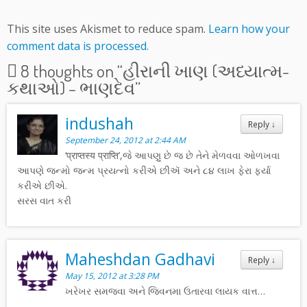
This site uses Akismet to reduce spam.
Learn how your
comment data is processed.
8 thoughts on “
હીરાની ખાણ (અધ્યાત્મ-
કથાઓ) – ભાણદેવ
”
indushah
Reply
↓
September 24, 2012 at 2:44 AM
‘प्राप्तस्य प्राप्ति’,જે આપણુ છે જ છે તેને મેળવવા ઓળખવા
આપણે જન્મો જન્મ પ્રયત્નો કરીએ છીઍ અને ૮૪ લાખ ફેરા ફર્યા
કરીએ છીએ.
સરસ વાત કરી
Maheshdan Gadhavi
Reply
↓
May 15, 2012 at 3:28 PM
ખરેખર સમજવા અને જિવનમા ઉતારવા લાયક વાત્ત…