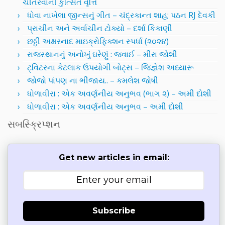
ચીતરવાની કુત્સિત વૃત્તિ
ધોવા નાખેલા જીન્સનું ગીત – ચંદ્રકાન્ત શાહ; પઠન RJ દેવકી
પ્રાચીન અને અર્વાચીન ટોક્યો – દર્શા કિકાણી
છઠ્ઠી અક્ષરનાદ માઇક્રોફિક્શન સ્પર્ધા (૨૦૨૪)
રાજસ્થાનનું અનોખું ઘરેણું : જવાઈ – મીરા જોશી
ટ્વિટરના કેટલાક ઉપયોગી બોટ્સ – જિજ્ઞેશ અધ્યારૂ
જોજો પાંપણ ના ભીંજાય.. – કમલેશ જોષી
ધોળાવીરા : એક અવર્ણનીય અનુભવ (ભાગ ૨) – અમી દોશી
ધોળાવીરા : એક અવર્ણનીય અનુભવ – અમી દોશી
સબસ્ક્રિપ્શન
Get new articles in email:
Subscribe