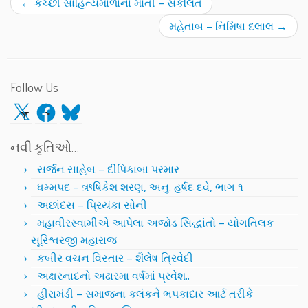
←
કચ્છી સાહિત્યમાળાના મોતી – સંકલિત
મહેતાબ – નિમિષા દલાલ
→
Follow Us
X
Facebook
Bluesky
નવી કૃતિઓ…
સર્જન સાહેબ – દીપિકાબા પરમાર
ધમ્મપદ – ઋષિકેશ શરણ, અનુ. હર્ષદ દવે, ભાગ ૧
અછાંદસ – પ્રિયંકા સોની
મહાવીરસ્વામીએ આપેલા અજોડ સિદ્ધાંતો – યોગતિલક
સૂરિશ્વરજી મહારાજ
કબીર વચન વિસ્તાર – શૈલેષ ત્રિવેદી
અક્ષરનાદનો અઢારમા વર્ષમાં પ્રવેશ..
હીરામંડી – સમાજના કલંકને ભપકાદાર આર્ટ તરીકે