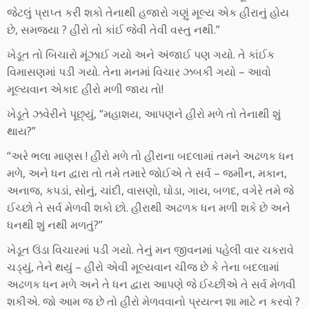
જેટલું પ્રાપ્ત કરી શકો તેનાથી હજારો ગણું મૂલ્ય એક હીરાનું હોય
છે, સમજ્યા ? હીરો તો કાંઈ જેવી તેવી વસ્તુ નથી.”
ખેડૂત તો બિચારો મૂંઝાઈ ગયો અને અંજાઈ પણ ગયો. તે કાંઈક
વિમાસણમાં પડી ગયો. તેના મનમાં વિચાર ઝબકી ગયો – આવો
મૂલ્યવાન એકાદ હીરો મળી જાય તો!
ખેડૂતે ઝવેરીને પૂછ્યું, “મહાશય, આપણને હીરો મળે તો તેનાથી શું
થાય?”
“અરે ભલા માણસ ! હીરો મળે તો હીરાના બદલામાં તમને અઢળક ધન
મળે, અને ધન દ્વારા તો તમે તમારે જોઈએ તે સર્વ – જમીન, મકાન,
અનાજ, કપડાં, સોનું, ચાંદી, વાસણો, ઘોડા, ગાય, બળદ, વગેરે તમે જે
ઈચ્છો તે સર્વ મેળવી શકો છો. હીરાથી અઢળક ધન મળી શકે છે અને
ધનથી શું નથી મળતું?”
ખેડૂત ઉંડા વિચારમાં પડી ગયો. તેનું મન જીવનમાં પહેલી વાર ચકરાવે
ચડ્યું, તેને થયું – હીરો એવી મૂલ્યવાન ચીજ છે કે તેના બદલામાં
અઢળક ધન મળે અને તે ધન દ્વારા આપણે જે ઈચ્છીએ તે સર્વ મેળવી
શકીએ. જો આમ જ છે તો હીરો મેળવવાનો પ્રયત્ન શા માટે ન કરવો ?