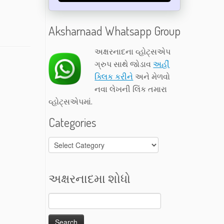
ભાગ બની
Aksharnaad Whatsapp Group
અક્ષરનાદના વ્હોટ્સએપ
ગ્રુપ સાથે જોડાવ
અહીં
ક્લિક કરીને
અને મેળવો
નવા લેખની લિંક તમારા
વ્હોટ્સએપમાં.
Categories
Categories
અક્ષરનાદમા શોધો