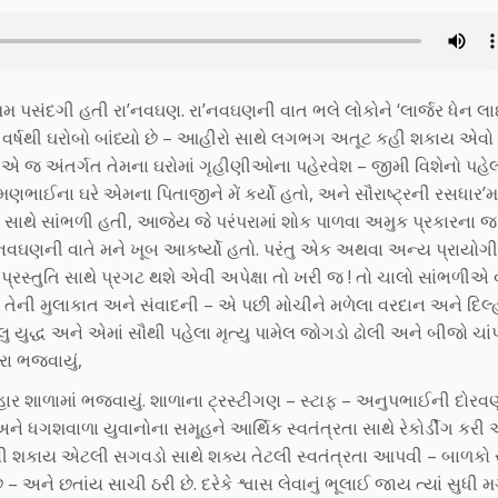
મ પસંદગી હતી રા’નવઘણ. રા’નવઘણની વાત ભલે લોકોને ‘લાર્જર ધેન લ
ચ વર્ષથી ઘરોબો બાંધ્યો છે – આહીરો સાથે લગભગ અતૂટ કહી શકાય એવો
ે એ જ અંતર્ગત તેમના ઘરોમાં ગૃહીણીઓના પહેરવેશ – જીમી વિશેનો પહે
મણભાઈના ઘરે એમના પિતાજીને મેં કર્યો હતો, અને સૌરાષ્ટ્રની રસધાર’
ે સાંભળી હતી, આજેય જે પરંપરામાં શોક પાળવા અમુક પ્રકારના જ વ
ઘણની વાતે મને ખૂબ આકર્ષ્યો હતો. પરંતુ એક અથવા અન્ય પ્રાયોગ
પ્રસ્તુતિ સાથે પ્રગટ થશે એવી અપેક્ષા તો ખરી જ ! તો ચાલો સાંભળીએ 
તેની મુલાકાત અને સંવાદની – એ પછી મોચીને મળેલા વરદાન અને દિલ્
લુ યુદ્ધ અને એમાં સૌથી પહેલા મૃત્યુ પામેલ જોગડો ઢોલી અને બીજો ચા
રા ભજવાયું,
ાવિહાર શાળામાં ભજવાયું. શાળાના ટ્રસ્ટીગણ – સ્ટાફ – અનુપભાઈની દો
 ધગશવાળા યુવાનોના સમૂહને આર્થિક સ્વતંત્રતા સાથે રેકોર્ડીંગ કરી 
વી શકાય એટલી સગવડો સાથે શક્ય તેટલી સ્વતંત્રતા આપવી – બાળકો
અને છતાંય સાચી ઠરી છે. દરેકે શ્વાસ લેવાનું ભૂલાઈ જાય ત્યાં સુધી 