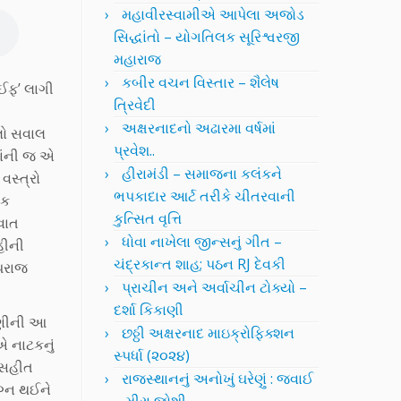
મહાવીરસ્વામીએ આપેલા અજોડ
સિદ્ધાંતો – યોગતિલક સૂરિશ્વરજી
મહારાજ
કબીર વચન વિસ્તાર – શૈલેષ
ાઈફ’ લાગી
ત્રિવેદી
અક્ષરનાદનો અઢારમા વર્ષમાં
લો સવાલ
પ્રવેશ..
માંની જ એ
હીરામંડી – સમાજના કલંકને
સ્ત્રો
ભપકાદાર આર્ટ તરીકે ચીતરવાની
ીક
કુત્સિત વૃત્તિ
વાત
ધોવા નાખેલા જીન્સનું ગીત –
હીની
ચંદ્રકાન્ત શાહ; પઠન RJ દેવકી
ંપરાજ
પ્રાચીન અને અર્વાચીન ટોક્યો –
દર્શા કિકાણી
રવણીની આ
છઠ્ઠી અક્ષરનાદ માઇક્રોફિક્શન
એ નાટકનું
સ્પર્ધા (૨૦૨૪)
 સહીત
રાજસ્થાનનું અનોખું ઘરેણું : જવાઈ
મગ્ન થઈને