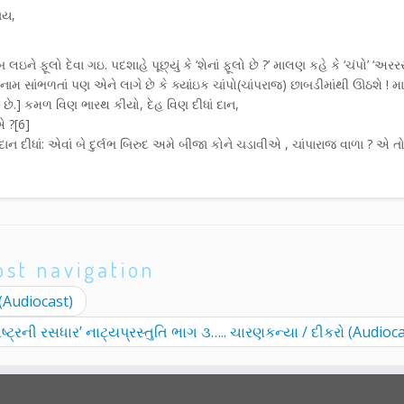
ાય,
ઇને ફૂલો દેવા ગઇ. પદશાહે પૂછ્યું કે ‘શેનાં ફૂલો છે ?’ માલણ કહે કે ‘ચંપો’ ‘અરરર
ં નામ સાંભળતાં પણ એને લાગે છે કે ક્યાંઇક ચાંપો(ચાંપરાજ) છાબડીમાંથી ઊઠશે ! 
છે.] કમળ વિણ ભારથ કીયો, દેહ વિણ દીધાં દાન,
એ ?[6]
ના દાન દીધાં: એવાં બે દુર્લભ બિરુદ અમે બીજા કોને ચડાવીએ , ચાંપારાજ વાળા ? એ
ost navigation
ે (Audiocast)
ાષ્ટ્રની રસધાર’ નાટ્યપ્રસ્તુતિ ભાગ ૩….. ચારણકન્યા / દીકરો (Audioc