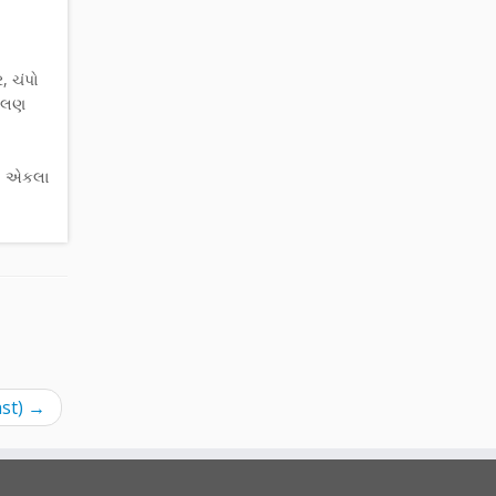
, ચંપો
માલણ
 તો એકલા
ast)
→