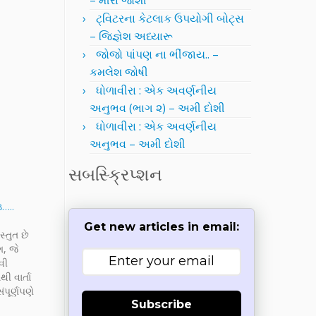
– મીરા જોશી
ટ્વિટરના કેટલાક ઉપયોગી બોટ્સ
– જિજ્ઞેશ અધ્યારૂ
જોજો પાંપણ ના ભીંજાય.. –
કમલેશ જોષી
ધોળાવીરા : એક અવર્ણનીય
અનુભવ (ભાગ ૨) – અમી દોશી
ધોળાવીરા : એક અવર્ણનીય
અનુભવ – અમી દોશી
સબસ્ક્રિપ્શન
૩…..
Get new articles in email:
્તુત છે
ગ, જે
વી
ી વાર્તા
પૂર્ણપણે
Subscribe
મીર અને