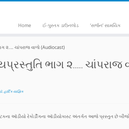
Home
ઈ-પુસ્તક ડાઉનલોડ
‘સર્જન’ સામયિક
 ભાગ ૨….. ચાંપરાજ વાળો (Audiocast)
્યપ્રસ્તુતિ ભાગ ૨….. ચાંપરાજ 
ડૉ. હાર્દિક યાજ્ઞિક
ટકના ઑડીયો રેકોર્ડીંગના ઑડીયોકાસ્ટ અંતર્ગત આજે પ્રસ્તુત છે બીજ