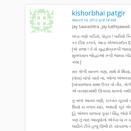
kishorbhai patgir
March 14, 2012 at 8:18 AM
Jay Saurashtra ,Jay kathiyawad..
ખાંડા તણો ખડિયે, પોહવ ! પારીસો કિ
કર દીધા કલબે, આડા એભલરાઉત ![
[એ રાજા ! તેં તો યુદ્ધક્ષેત્રરૂપી જમ
મુસલમાન જોદ્ધાઓ રૂપી જ્મવા બેઠેલ
ગયા.]
સર ગોળી સાબળ તણા, માથે મે થિયા,
(તોય) ચાંપો ચાયે ના, ઓળા એભલરા
[ચાંપારાજના માથા ઉપર તો તીર, 
એ વરસાદમાંથી ઊગરવા માગતો નથી, 
તું તાળાં આવધ તણી, ચકવત ચૂક્યો ન
શિયો ય તળાપ સદા, અથર્યો ચૂકે એ
[હે એભલ વાળાના પુત્ર ! સિંહ જેવ
પણ તું તારાં આયુધોનો એકેય ઘા ન ચ
લાઠીને ટીંબે હજુ ઊભી છે. ચાંપરાજ