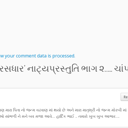
w your comment data is processed.
ી રસધાર’ નાટ્યપ્રસ્તુતિ ભાગ ૨….. ચા
Re
 પણ મારા પિતા નો જન્મ વઢવાણ માં થયો છે અને મારા માતૃશ્રી નો જન્મ મોરબી માં 
ાઓ સાંભળી ને મને બવ મજા આવે… હાર્દિક ભાઈ .. તમારો ખુબ ખુબ આભાર….