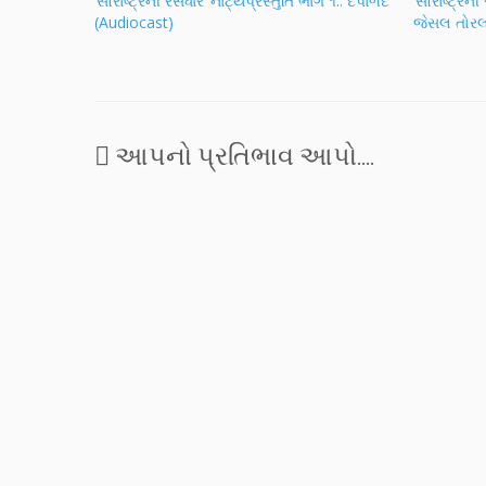
‘સૌરાષ્ટ્રની રસધાર’ નાટ્યપ્રસ્તુતિ ભાગ ૧.. દેપાળદે
‘સૌરાષ્ટ્રન
(Audiocast)
જેસલ તોરલ
આપનો પ્રતિભાવ આપો....