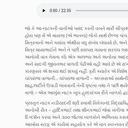
જો કે આ નાટકની વાર્તાઓ પસંદ કરતી વખતે મારી સૌપ્રથ
હોય પણ મેં એ માયલા (એ ભાતના) લોકો સાથે છેલ્લા પાં
મિત્રતાનો અને ક્યાંય એથીય વધુ સંબંધ બંધાયો છે, અન
મિત્ર માયાભાઈને અને તે પછી રામપરા ગામના સરપંચ લક્ષ્
અનોખી વાત તેમના કંઠે એક અલભ્ય અને અનોખા આદર સાથ
અને સાદગી જીવનભર પાળતી પેઢીઓ વહી આવે છે એ રા’નવ
કારણસર એ શક્ય થઈ શક્યું નહીં. ફરી ક્યારેક એ વિશેષ 
ચાંપરાજ વાળાની… ચાંપરાજ વાળાની – અપ્સરાઓ સાથેની 
શાહઝાદીને ઉપાડી લાવવાની તેની ધૃષ્ટતા તથા તે પછી થયે
વાળો – એમ આખુંય નાટક ખૂબ હ્રદયંગમ રીતે બાળકો દ્વા
પ્રસ્તુત નાટક નડીયાદની શ્રી સ્વામી વિવેકાનંદ વિદ્ય
અનોખી રીત – હાર્દિકભાઈ તથા શૌનકભાઈ જેવા ખંતીલા અને
દિગ્દર્શન કરવા અને ૩૦૦ જેટલા બાળકોને અભિનય કરા
આખોય સ્ટાફ એ કાર્યમાં સહયોગ કરે એ વાત સ્વપ્નવત છે – 