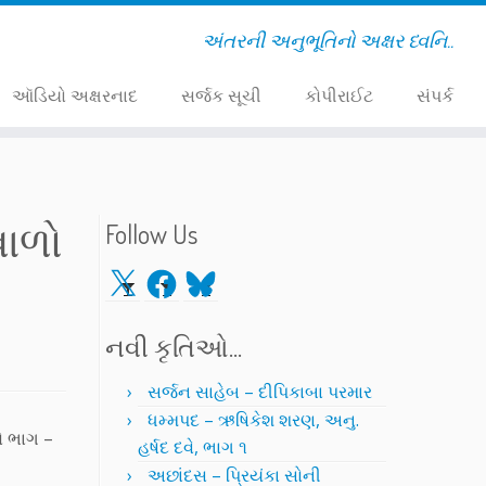
અંતરની અનુભૂતિનો અક્ષર ધ્વનિ..
ઑડિયો અક્ષરનાદ
સર્જક સૂચી
કોપીરાઈટ
સંપર્ક
વાળો
Follow Us
X
Facebook
Bluesky
નવી કૃતિઓ…
સર્જન સાહેબ – દીપિકાબા પરમાર
ધમ્મપદ – ઋષિકેશ શરણ, અનુ.
ો ભાગ –
હર્ષદ દવે, ભાગ ૧
અછાંદસ – પ્રિયંકા સોની