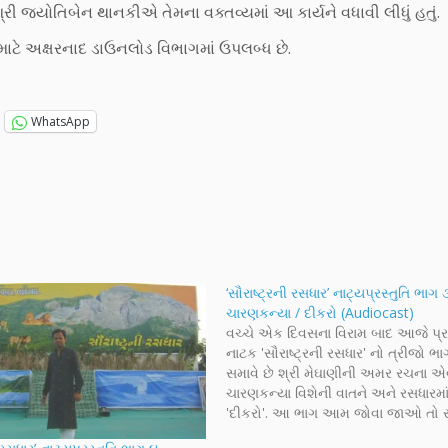
્રી જ્યોતિબેન થાનકીએ તેમના વક્તવ્યમાં આ કાર્યને વધાવી લીધું હતું.
 માટે અક્ષરનાદ ડાઉનલોડ વિભાગમાં ઉપલબ્ધ છે.
WhatsApp
‘સૌરાષ્ટ્રની રસધાર’ નાટ્યપ્રસ્તુતિ ભાગ 
ચારણકન્યા / દીકરો (Audiocast)
વચ્ચે એક દિવસના વિરામ બાદ આજે પ્રસ
નાટક 'સૌરાષ્ટ્રની રસધાર' નો ત્રીજો ભા
સમાવે છે શ્રી મેઘાણીની અમર રચના એ
ચારણકન્યા વિશેની વાતને અને રસધારમાંથ
'દીકરો'. આ ભાગ આમ જોવા જાઓ તો સં
સૌરાષ્ટ્રની - ગુજરાતની દીકરીઓના ખ