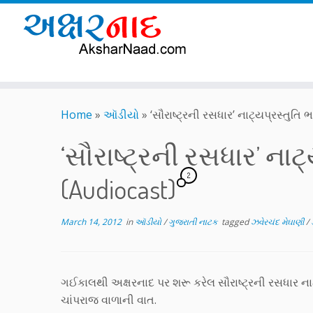
Skip
to
Home
»
ઑડીયો
»
‘સૌરાષ્ટ્રની રસધાર’ નાટ્યપ્રસ્તુતિ
content
‘સૌરાષ્ટ્રની રસધાર’ નાટ
2
(Audiocast)
March 14, 2012
in
ઑડીયો
/
ગુજરાતી નાટક
tagged
ઝવેરચંદ મેઘાણી
/
ગઈકાલથી અક્ષરનાદ પર શરૂ કરેલ સૌરાષ્ટ્રની રસધાર ના
ચાંપરાજ વાળાની વાત.