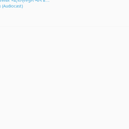
ી રસધાર’ નાટ્યપ્રસ્તુતિ ભાગ ૪….
સક્ષમ મનોબળનો પરચો કરાવતો વિશેષ 
 (Audiocast)
રહ્યો…