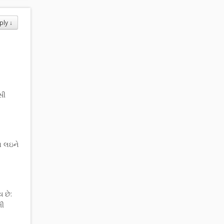
ply
↓
સી
થ લઇને
 છે:
ભી