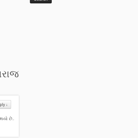
ંપરાજ
ply
↓
થયો છે..