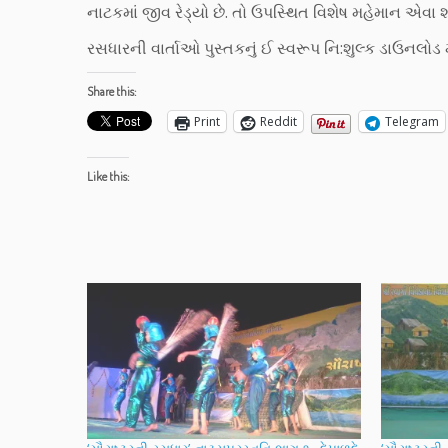
નાટકમાં જીવ રેડ્યો છે. તો ઉપસ્થિત વિશેષ મહેમાન એવા શ
રસધારની વાર્તાઓ પુસ્તકનું ઈ સ્વરૂપ નિ:શુલ્ક ડાઉનલોડ
Share this:
Print
Reddit
Telegram
Like this: