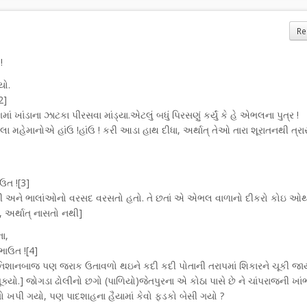
Re
!
યો.
2]
ણમાં ખાંડાના ઝાટકા પીરસવા માંડ્યા.એટલું બધું પિરસણું કર્યું કે હે એભલના પુત્ર !
ા મહેમાનોએ હાંઉ !હાંઉ ! કરી આડા હાથ દીધા, અર્થાત્ તેઓ તારા શૂરાતનથી ત્રા
ઉત ![3]
ગોળી અને ભાલાંઓનો વરસદ વરસતો હતો. તે છતાં એ એભલ વાળાનો દીકરો કોઇ ઓ
અર્થાત્ નાસતો નથી]
ા,
ભાઉત ![4]
ો નિશાનબાજ પણ જરાક ઉતાવળો થઇને કદી કદી પોતાની તરાપમાં શિકારને ચૂકી જાય
ૂક્યો.] જોગડા ઢોલીનો છગો (પાળિયો)જેતપુરના એ કોઠા પાસે છે ને ચાંપરાજની ખાં
 તો ખપી ગયો, પણ પાદશાહના હૈયામાં કેવો ફડકો બેસી ગયો ?