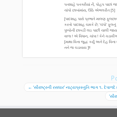
પતશાહે પતગરીયાં નૈ, પોહપ પાછાં જ
ચાંપો છાબાંમાંય, ઊઠે એભલરૌત [5]
[પાદશાહ પાસે પ્રભાતે માલણ ફૂલછાબ લ
કરતો પાદશાહ ચમકે છે; ‘ચંપો’ ફૂલનુ
પુષ્પોની છાબડી લઇ પાછી ચાલી જાય 
વાળા ! એ વિધાન, ચાંપા ! કેને ચડાવી
[માથા વિના જુદ્ધ કર્યું અને દેહ વિ
તને જ ચડાવાય ]!!
P
←
‘સૌરાષ્ટ્રની રસધાર’ નાટ્યપ્રસ્તુતિ ભાગ ૧.. દેપાળદ
‘સૌર