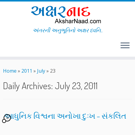
અંતરની અનુભૂતિનો અક્ષર ધ્વનિ..
Skip
to
Home
»
2011
»
July
»
23
content
Daily Archives:
July 23, 2011
આધુનિક વિશ્વના અનોખા દુઃખ – સંકલિત
10