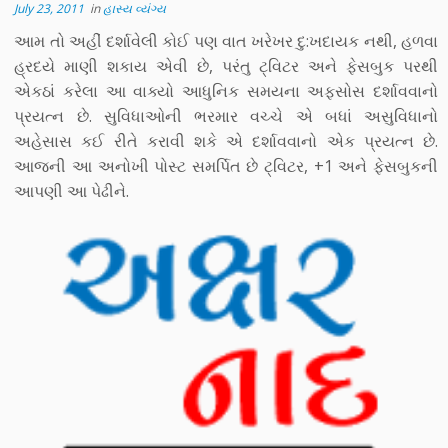
July 23, 2011
in
હાસ્ય વ્યંગ્ય
આમ તો અહીં દર્શાવેલી કોઈ પણ વાત ખરેખર દુ:ખદાયક નથી, હળવા
હ્રદયે માણી શકાય એવી છે, પરંતુ ટ્વિટર અને ફેસબુક પરથી
એકઠાં કરેલા આ વાક્યો આધુનિક સમયના અફસોસ દર્શાવવાનો
પ્રયત્ન છે. સુવિધાઓની ભરમાર વચ્ચે એ બધાં અસુવિધાનો
અહેસાસ કઈ રીતે કરાવી શકે એ દર્શાવવાનો એક પ્રયત્ન છે.
આજની આ અનોખી પોસ્ટ સમર્પિત છે ટ્વિટર, +1 અને ફેસબુકની
આપણી આ પેઢીને.