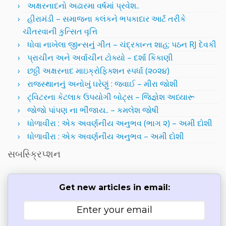
અક્ષરનાદનો અઢારમા વર્ષમાં પ્રવેશ..
હીરામંડી – સમાજના કલંકને ભપકાદાર આર્ટ તરીકે
ચીતરવાની કુત્સિત વૃત્તિ
ધોવા નાખેલા જીન્સનું ગીત – ચંદ્રકાન્ત શાહ; પઠન RJ દેવકી
પ્રાચીન અને અર્વાચીન ટોક્યો – દર્શા કિકાણી
છઠ્ઠી અક્ષરનાદ માઇક્રોફિક્શન સ્પર્ધા (૨૦૨૪)
રાજસ્થાનનું અનોખું ઘરેણું : જવાઈ – મીરા જોશી
ટ્વિટરના કેટલાક ઉપયોગી બોટ્સ – જિજ્ઞેશ અધ્યારૂ
જોજો પાંપણ ના ભીંજાય.. – કમલેશ જોષી
ધોળાવીરા : એક અવર્ણનીય અનુભવ (ભાગ ૨) – અમી દોશી
ધોળાવીરા : એક અવર્ણનીય અનુભવ – અમી દોશી
સબસ્ક્રિપ્શન
Get new articles in email: