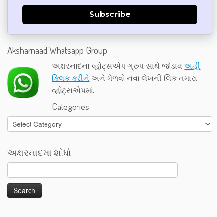
Subscribe
Aksharnaad Whatsapp Group
અક્ષરનાદના વ્હોટ્સએપ ગ્રુપ સાથે જોડાવ
અહીં
ક્લિક કરીને
અને મેળવો નવા લેખની લિંક તમારા
વ્હોટ્સએપમાં.
Categories
Categories
અક્ષરનાદમા શોધો