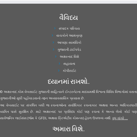
વૈવિધ્ય
સંપાદક પરિચય
વાચકોને આમંત્રણ
આપણા સામયિકો
ગુજરાતી ટાઈપપેડ
અક્ષરનાદ વિશે
સહાયતા
કોપીરાઈટ
ધ્યાનમાં રાખશો..
© અક્ષરનાદ.કોમ વેબસાઈટ ગુજરાતી સાહિત્યને ઈન્ટરનેટના માધ્યમથી વિશ્વના વિવિધ વિભાગોમાં વસતા
ગુજરાતીઓ સુધી પહોંચાડવાનો તદ્દન અવ્યાવસાયિક પ્રયાસ છે.
આ વેબસાઈટ પર સંકલિત બધી જ રચનાઓના સર્વાધિકાર રચનાકાર અથવા અન્ય અધિકારધારી
વ્યક્તિ પાસે સુરક્ષિત છે. માટે અક્ષરનાદ પર પ્રસિધ્ધ કોઈ પણ રચના કે અન્ય લેખો કોઈ પણ
સાર્વજનિક લાઈસંસ (જેમ કે GFDL અથવા ક્રિએટીવ કોમન્સ) હેઠળ ઉપલબ્ધ નથી.
વધુ વાંચો ...
અમારા વિશે..