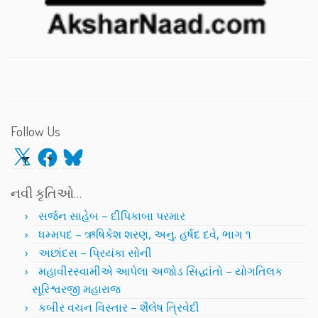
Follow Us
X
Facebook
Bluesky
નવી કૃતિઓ…
સર્જન સાહેબ – દીપિકાબા પરમાર
ધમ્મપદ – ઋષિકેશ શરણ, અનુ. હર્ષદ દવે, ભાગ ૧
અછાંદસ – પ્રિયંકા સોની
મહાવીરસ્વામીએ આપેલા અજોડ સિદ્ધાંતો – યોગતિલક
સૂરિશ્વરજી મહારાજ
કબીર વચન વિસ્તાર – શૈલેષ ત્રિવેદી