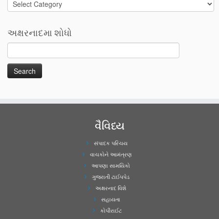
Categories
અક્ષરનાદમા શોધો
વૈવિધ્ય
સંપાદક પરિચય
વાચકોને આમંત્રણ
આપણા સામયિકો
ગુજરાતી ટાઈપપેડ
અક્ષરનાદ વિશે
સહાયતા
કોપીરાઈટ