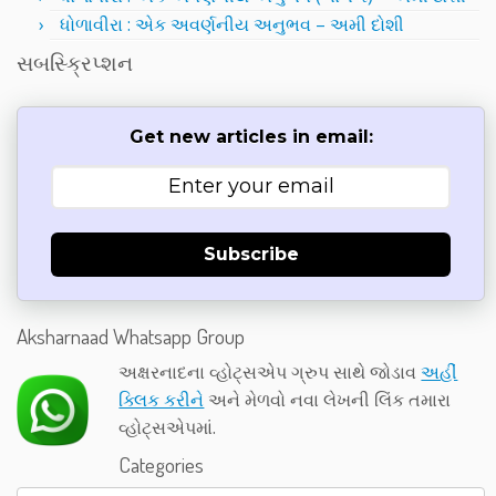
ધોળાવીરા : એક અવર્ણનીય અનુભવ – અમી દોશી
સબસ્ક્રિપ્શન
Get new articles in email:
Subscribe
Aksharnaad Whatsapp Group
અક્ષરનાદના વ્હોટ્સએપ ગ્રુપ સાથે જોડાવ
અહીં
ક્લિક કરીને
અને મેળવો નવા લેખની લિંક તમારા
વ્હોટ્સએપમાં.
Categories