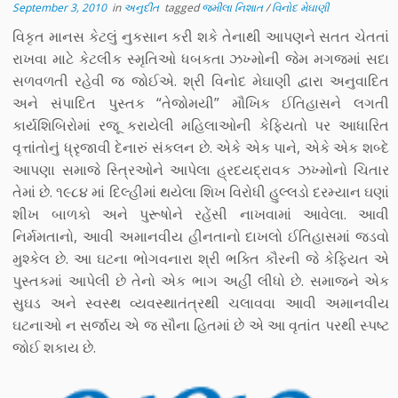
September 3, 2010
in
અનુદીત
tagged
જમીલા નિશાત
/
વિનોદ મેઘાણી
વિકૃત માનસ કેટલું નુકસાન કરી શકે તેનાથી આપણને સતત ચેતતાં
રાખવા માટે કેટલીક સ્મૃતિઓ ધબકતા ઝખ્મોની જેમ મગજમાં સદા
સળવળતી રહેવી જ જોઈએ. શ્રી વિનોદ મેઘાણી દ્વારા અનુવાદિત
અને સંપાદિત પુસ્તક “તેજોમયી” મૌખિક ઈતિહાસને લગતી
કાર્યશિબિરોમાં રજૂ કરાયેલી મહિલાઓની કેફિયતો પર આધારિત
વૃત્તાંતોનું ધ્રૃજાવી દેનારું સંકલન છે. એકે એક પાને, એકે એક શબ્દે
આપણા સમાજે સ્ત્રિઓને આપેલા હ્રદયદ્રાવક ઝખ્મોનો ચિતાર
તેમાં છે. ૧૯૮૪ માં દિલ્હીમાં થયેલા શિખ વિરોધી હુલ્લડો દરમ્યાન ઘણાં
શીખ બાળકો અને પુરૂષોને રહેંસી નાખવામાં આવેલા. આવી
નિર્મમતાનો, આવી અમાનવીય હીનતાનો દાખલો ઈતિહાસમાં જડવો
મુશ્કેલ છે. આ ઘટના ભોગવનારા શ્રી ભક્તિ કૌરની જે કેફિયત એ
પુસ્તકમાં આપેલી છે તેનો એક ભાગ અહીં લીધો છે. સમાજને એક
સુઘડ અને સ્વસ્થ વ્યવસ્થાતંત્રથી ચલાવવા આવી અમાનવીય
ઘટનાઓ ન સર્જાય એ જ સૌના હિતમાં છે એ આ વૃતાંત પરથી સ્પષ્ટ
જોઈ શકાય છે.