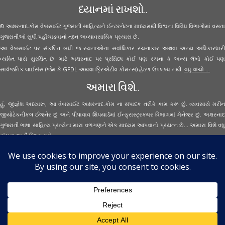
ધ્યાનમાં રાખશો..
© અક્ષરનાદ.કોમ વેબસાઈટ ગુજરાતી સાહિત્યને ઈન્ટરનેટના માધ્યમથી વિશ્વના વિવિધ વિભાગોમાં વસતા
ગુજરાતીઓ સુધી પહોંચાડવાનો તદ્દન અવ્યાવસાયિક પ્રયાસ છે.
આ વેબસાઈટ પર સંકલિત બધી જ રચનાઓના સર્વાધિકાર રચનાકાર અથવા અન્ય અધિકારધારી
વ્યક્તિ પાસે સુરક્ષિત છે. માટે અક્ષરનાદ પર પ્રસિધ્ધ કોઈ પણ રચના કે અન્ય લેખો કોઈ પણ
સાર્વજનિક લાઈસંસ (જેમ કે GFDL અથવા ક્રિએટીવ કોમન્સ) હેઠળ ઉપલબ્ધ નથી.
વધુ વાંચો ...
અમારા વિશે..
હું, જીજ્ઞેશ અધ્યારૂ, આ વેબસાઈટ અક્ષરનાદ.કોમ ના સંપાદક તરીકે કામ કરૂં છું. વ્યવસાયે મરીન
જીયોટેકનીકલ ઈજનેર છું અને પીપાવાવ શિપયાર્ડમાં ઈન્ફ્રાસ્ટ્રક્ચર વિભાગમાં મેનેજર છું. અક્ષરનાદ
ગુજરાતી ભાષા સાહિત્ય પ્રત્યેના મારા વળગણને એક માધ્યમ આપવાનો પ્રયત્ન છે... અમારા વિશે વધુ
વાંચવા
અહીં ક્લિક કરો...
Secured Site Assurance
· © 2026
Aksharnaad.com
By Jignesh Adhyaru ·
· All Rights Reserved ·
Back to top