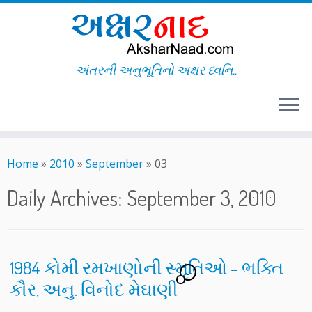
અંતરની અનુભૂતિનો અક્ષર ધ્વનિ..
Skip
to
Home
»
2010
»
September
»
03
content
Daily Archives:
September 3, 2010
1984 કોમી રમખાણોની સ્મૃતિઓ – ભક્તિ
3
કૌર, અનુ. વિનોદ મેઘાણી