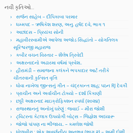
નવી કૃતિઓ…
સર્જન સાહેબ – દીપિકાબા પરમાર
ધમ્મપદ – ઋષિકેશ શરણ, અનુ. હર્ષદ દવે, ભાગ ૧
અછાંદસ – પ્રિયંકા સોની
મહાવીરસ્વામીએ આપેલા અજોડ સિદ્ધાંતો – યોગતિલક
સૂરિશ્વરજી મહારાજ
કબીર વચન વિસ્તાર – શૈલેષ ત્રિવેદી
અક્ષરનાદનો અઢારમા વર્ષમાં પ્રવેશ..
હીરામંડી – સમાજના કલંકને ભપકાદાર આર્ટ તરીકે
ચીતરવાની કુત્સિત વૃત્તિ
ધોવા નાખેલા જીન્સનું ગીત – ચંદ્રકાન્ત શાહ; પઠન RJ દેવકી
પ્રાચીન અને અર્વાચીન ટોક્યો – દર્શા કિકાણી
છઠ્ઠી અક્ષરનાદ માઇક્રોફિક્શન સ્પર્ધા (૨૦૨૪)
રાજસ્થાનનું અનોખું ઘરેણું : જવાઈ – મીરા જોશી
ટ્વિટરના કેટલાક ઉપયોગી બોટ્સ – જિજ્ઞેશ અધ્યારૂ
જોજો પાંપણ ના ભીંજાય.. – કમલેશ જોષી
ધોળાવીરા : એક અવર્ણનીય અનુભવ (ભાગ ૨) – અમી દોશી