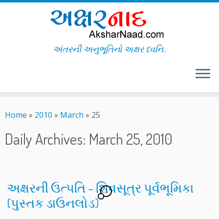
અંતરની અનુભૂતિનો અક્ષર ધ્વનિ..
Skip
to
Home
»
2010
»
March
»
25
content
Daily Archives:
March 25, 2010
અક્ષરની ઉત્પતિ – શિવસૂત્ર પૂર્વભૂમિકા
3
(પુસ્તક ડાઉનલોડ)