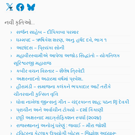
X
Facebook
Bluesky
નવી કૃતિઓ…
સર્જન સાહેબ – દીપિકાબા પરમાર
ધમ્મપદ – ઋષિકેશ શરણ, અનુ. હર્ષદ દવે, ભાગ ૧
અછાંદસ – પ્રિયંકા સોની
મહાવીરસ્વામીએ આપેલા અજોડ સિદ્ધાંતો – યોગતિલક
સૂરિશ્વરજી મહારાજ
કબીર વચન વિસ્તાર – શૈલેષ ત્રિવેદી
અક્ષરનાદનો અઢારમા વર્ષમાં પ્રવેશ..
હીરામંડી – સમાજના કલંકને ભપકાદાર આર્ટ તરીકે
ચીતરવાની કુત્સિત વૃત્તિ
ધોવા નાખેલા જીન્સનું ગીત – ચંદ્રકાન્ત શાહ; પઠન RJ દેવકી
પ્રાચીન અને અર્વાચીન ટોક્યો – દર્શા કિકાણી
છઠ્ઠી અક્ષરનાદ માઇક્રોફિક્શન સ્પર્ધા (૨૦૨૪)
રાજસ્થાનનું અનોખું ઘરેણું : જવાઈ – મીરા જોશી
ટ્વિટરના કેટલાક ઉપયોગી બોટ્સ – જિજ્ઞેશ અધ્યારૂ