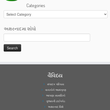
Categories
Categories
અક્ષરનાદમા શોધો
વૈવિધ્ય
સંપાદક પરિચય
વાચકોને આમંત્રણ
આપણા સામયિકો
ગુજરાતી ટાઈપપેડ
અક્ષરનાદ વિશે