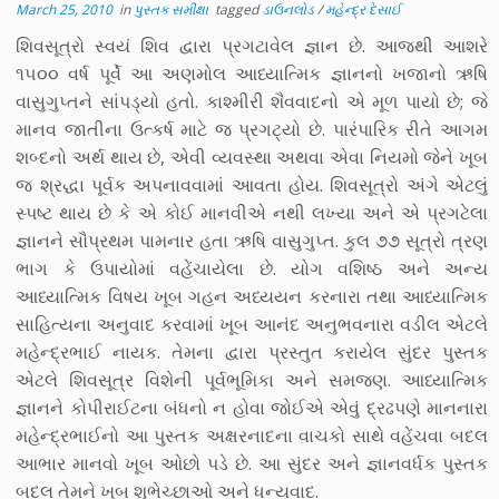
March 25, 2010
in
પુસ્તક સમીક્ષા
tagged
ડાઉનલોડ
/
મહેન્દ્ર દેસાઈ
શિવસૂત્રો સ્વયં શિવ દ્વારા પ્રગટાવેલ જ્ઞાન છે. આજથી આશરે
૧૫૦૦ વર્ષ પૂર્વે આ અણમોલ આધ્યાત્મિક જ્ઞાનનો ખજાનો ઋષિ
વાસુગુપ્તને સાંપડ્યો હતો. કાશ્મીરી શૈવવાદનો એ મૂળ પાયો છે; જે
માનવ જાતીના ઉત્કર્ષ માટે જ પ્રગટ્યો છે. પારંપારિક રીતે આગમ
શબ્દનો અર્થ થાય છે, એવી વ્યવસ્થા અથવા એવા નિયમો જેને ખૂબ
જ શ્રદ્ધા પૂર્વક અપનાવવામાં આવતા હોય. શિવસૂત્રો અંગે એટલું
સ્પષ્ટ થાય છે કે એ કોઈ માનવીએ નથી લખ્યા અને એ પ્રગટેલા
જ્ઞાનને સૌપ્રથમ પામનાર હતા ઋષિ વાસુગુપ્ત. કુલ ૭૭ સૂત્રો ત્રણ
ભાગ કે ઉપાયોમાં વહેંચાયેલા છે. યોગ વશિષ્ઠ અને અન્ય
આધ્યાત્મિક વિષય ખૂબ ગહન અધ્યયન કરનારા તથા આધ્યાત્મિક
સાહિત્યના અનુવાદ કરવામાં ખૂબ આનંદ અનુભવનારા વડીલ એટલે
મહેન્દ્રભાઈ નાયક. તેમના દ્વારા પ્રસ્તુત કરાયેલ સુંદર પુસ્તક
એટલે શિવસૂત્ર વિશેની પૂર્વભૂમિકા અને સમજણ. આધ્યાત્મિક
જ્ઞાનને કોપીરાઈટના બંધનો ન હોવા જોઈએ એવું દ્રઢપણે માનનારા
મહેન્દ્રભાઈનો આ પુસ્તક અક્ષરનાદના વાચકો સાથે વહેંચવા બદલ
આભાર માનવો ખૂબ ઓછો પડે છે. આ સુંદર અને જ્ઞાનવર્ધક પુસ્તક
બદલ તેમને ખૂબ શુભેચ્છાઓ અને ધન્યવાદ.