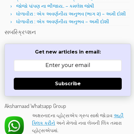
જોજો પાંપણ ના ભીંજાય.. – કમલેશ જોષી
ધોળાવીરા : એક અવર્ણનીય અનુભવ (ભાગ ૨) – અમી દોશી
ધોળાવીરા : એક અવર્ણનીય અનુભવ – અમી દોશી
સબસ્ક્રિપ્શન
Get new articles in email:
Subscribe
Aksharnaad Whatsapp Group
અક્ષરનાદના વ્હોટ્સએપ ગ્રુપ સાથે જોડાવ
અહીં
ક્લિક કરીને
અને મેળવો નવા લેખની લિંક તમારા
વ્હોટ્સએપમાં.