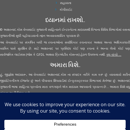
સહાયતા
કોપીરાઈટ
ધ્યાનમાં રાખશો..
© અક્ષરનાદ.કોમ વેબસાઈટ ગુજરાતી સાહિત્યને ઈન્ટરનેટના માધ્યમથી વિશ્વના વિવિધ વિભાગોમાં વસતા
ગુજરાતીઓ સુધી પહોંચાડવાનો તદ્દન અવ્યાવસાયિક પ્રયાસ છે.
આ વેબસાઈટ પર સંકલિત બધી જ રચનાઓના સર્વાધિકાર રચનાકાર અથવા અન્ય અધિકારધારી
વ્યક્તિ પાસે સુરક્ષિત છે. માટે અક્ષરનાદ પર પ્રસિધ્ધ કોઈ પણ રચના કે અન્ય લેખો કોઈ પણ
સાર્વજનિક લાઈસંસ (જેમ કે GFDL અથવા ક્રિએટીવ કોમન્સ) હેઠળ ઉપલબ્ધ નથી.
વધુ વાંચો ...
અમારા વિશે..
હું, જીજ્ઞેશ અધ્યારૂ, આ વેબસાઈટ અક્ષરનાદ.કોમ ના સંપાદક તરીકે કામ કરૂં છું. વ્યવસાયે મરીન
જીયોટેકનીકલ ઈજનેર છું અને પીપાવાવ શિપયાર્ડમાં ઈન્ફ્રાસ્ટ્રક્ચર વિભાગમાં મેનેજર છું. અક્ષરનાદ
ગુજરાતી ભાષા સાહિત્ય પ્રત્યેના મારા વળગણને એક માધ્યમ આપવાનો પ્રયત્ન છે... અમારા વિશે વધુ
વાંચવા
અહીં ક્લિક કરો...
Secured Site Assurance