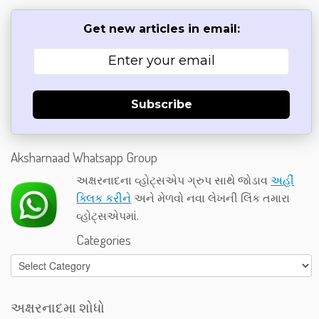
Get new articles in email:
Subscribe
Aksharnaad Whatsapp Group
અક્ષરનાદના વ્હોટ્સએપ ગ્રુપ સાથે જોડાવ
અહીં
ક્લિક કરીને
અને મેળવો નવા લેખની લિંક તમારા
વ્હોટ્સએપમાં.
Categories
Categories
અક્ષરનાદમા શોધો