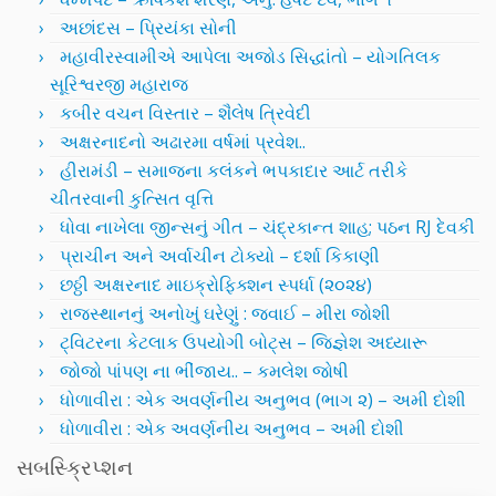
અછાંદસ – પ્રિયંકા સોની
મહાવીરસ્વામીએ આપેલા અજોડ સિદ્ધાંતો – યોગતિલક
સૂરિશ્વરજી મહારાજ
કબીર વચન વિસ્તાર – શૈલેષ ત્રિવેદી
અક્ષરનાદનો અઢારમા વર્ષમાં પ્રવેશ..
હીરામંડી – સમાજના કલંકને ભપકાદાર આર્ટ તરીકે
ચીતરવાની કુત્સિત વૃત્તિ
ધોવા નાખેલા જીન્સનું ગીત – ચંદ્રકાન્ત શાહ; પઠન RJ દેવકી
પ્રાચીન અને અર્વાચીન ટોક્યો – દર્શા કિકાણી
છઠ્ઠી અક્ષરનાદ માઇક્રોફિક્શન સ્પર્ધા (૨૦૨૪)
રાજસ્થાનનું અનોખું ઘરેણું : જવાઈ – મીરા જોશી
ટ્વિટરના કેટલાક ઉપયોગી બોટ્સ – જિજ્ઞેશ અધ્યારૂ
જોજો પાંપણ ના ભીંજાય.. – કમલેશ જોષી
ધોળાવીરા : એક અવર્ણનીય અનુભવ (ભાગ ૨) – અમી દોશી
ધોળાવીરા : એક અવર્ણનીય અનુભવ – અમી દોશી
સબસ્ક્રિપ્શન