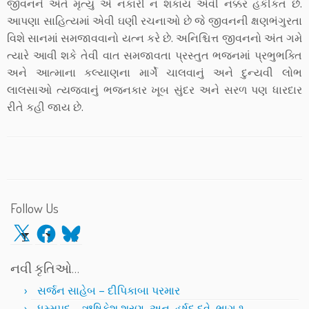
જીવનને અંતે મૃત્યુ એ નકારી ન શકાય એવી નક્કર હકીકત છે.
આપણા સાહિત્યમાં એવી ઘણી રચનાઓ છે જે જીવનની ક્ષણભંગુરતા
વિશે સાનમાં સમજાવવાનો યત્ન કરે છે. અનિશ્ચિત્ત જીવનનો અંત ગમે
ત્યારે આવી શકે તેવી વાત સમજાવતા પ્રસ્તુત ભજનમાં પ્રભુભક્તિ
અને આત્માના કલ્યાણના માર્ગે ચાલવાનું અને દુન્યવી લોભ
લાલસાઓ ત્યજવાનું ભજનકાર ખૂબ સુંદર અને સરળ પણ ધારદાર
રીતે કહી જાય છે.
Follow Us
X
Facebook
Bluesky
નવી કૃતિઓ…
સર્જન સાહેબ – દીપિકાબા પરમાર
ધમ્મપદ – ઋષિકેશ શરણ, અનુ. હર્ષદ દવે, ભાગ ૧