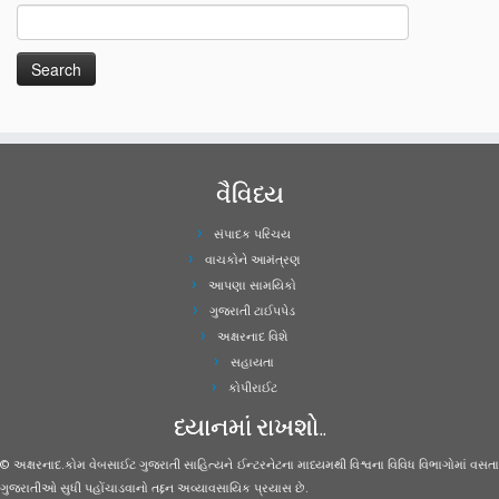
વૈવિધ્ય
સંપાદક પરિચય
વાચકોને આમંત્રણ
આપણા સામયિકો
ગુજરાતી ટાઈપપેડ
અક્ષરનાદ વિશે
સહાયતા
કોપીરાઈટ
ધ્યાનમાં રાખશો..
© અક્ષરનાદ.કોમ વેબસાઈટ ગુજરાતી સાહિત્યને ઈન્ટરનેટના માધ્યમથી વિશ્વના વિવિધ વિભાગોમાં વસતા
ગુજરાતીઓ સુધી પહોંચાડવાનો તદ્દન અવ્યાવસાયિક પ્રયાસ છે.