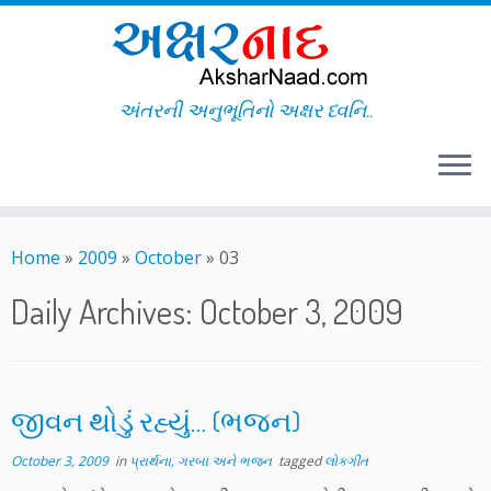
અંતરની અનુભૂતિનો અક્ષર ધ્વનિ..
Skip
to
Home
»
2009
»
October
»
03
content
Daily Archives:
October 3, 2009
જીવન થોડું રહ્યું… (ભજન)
October 3, 2009
in
પ્રાર્થના, ગરબા અને ભજન
tagged
લોકગીત