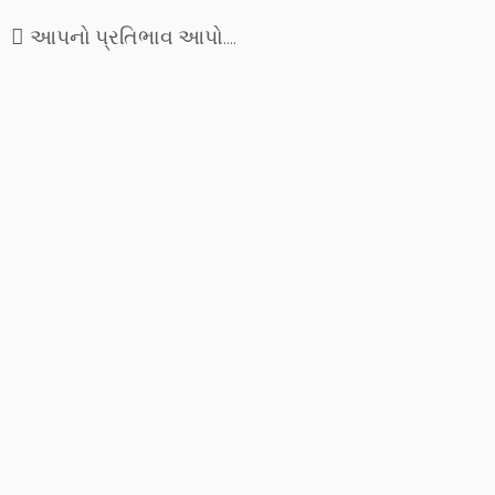
આપનો પ્રતિભાવ આપો....