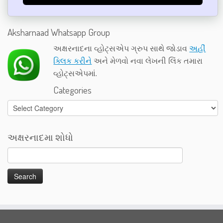
Aksharnaad Whatsapp Group
અક્ષરનાદના વ્હોટ્સએપ ગ્રુપ સાથે જોડાવ
અહીં
ક્લિક કરીને
અને મેળવો નવા લેખની લિંક તમારા
વ્હોટ્સએપમાં.
Categories
Categories
અક્ષરનાદમા શોધો