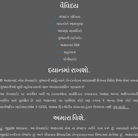
વૈવિધ્ય
સંપાદક પરિચય
વાચકોને આમંત્રણ
આપણા સામયિકો
ગુજરાતી ટાઈપપેડ
અક્ષરનાદ વિશે
સહાયતા
કોપીરાઈટ
ધ્યાનમાં રાખશો..
© અક્ષરનાદ.કોમ વેબસાઈટ ગુજરાતી સાહિત્યને ઈન્ટરનેટના માધ્યમથી વિશ્વના વિવિધ વિભાગોમાં વસતા
ગુજરાતીઓ સુધી પહોંચાડવાનો તદ્દન અવ્યાવસાયિક પ્રયાસ છે.
આ વેબસાઈટ પર સંકલિત બધી જ રચનાઓના સર્વાધિકાર રચનાકાર અથવા અન્ય અધિકારધારી
વ્યક્તિ પાસે સુરક્ષિત છે. માટે અક્ષરનાદ પર પ્રસિધ્ધ કોઈ પણ રચના કે અન્ય લેખો કોઈ પણ
સાર્વજનિક લાઈસંસ (જેમ કે GFDL અથવા ક્રિએટીવ કોમન્સ) હેઠળ ઉપલબ્ધ નથી.
વધુ વાંચો ...
અમારા વિશે..
હું, જીજ્ઞેશ અધ્યારૂ, આ વેબસાઈટ અક્ષરનાદ.કોમ ના સંપાદક તરીકે કામ કરૂં છું. વ્યવસાયે મરીન
જીયોટેકનીકલ ઈજનેર છું અને પીપાવાવ શિપયાર્ડમાં ઈન્ફ્રાસ્ટ્રક્ચર વિભાગમાં મેનેજર છું. અક્ષરનાદ