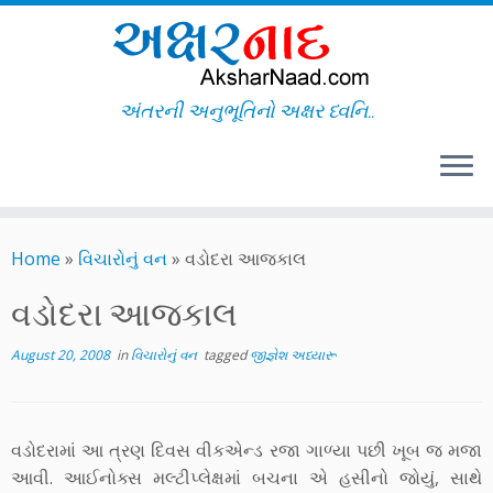
અંતરની અનુભૂતિનો અક્ષર ધ્વનિ..
Skip
to
Home
»
વિચારોનું વન
»
વડોદરા આજકાલ
content
વડોદરા આજકાલ
August 20, 2008
in
વિચારોનું વન
tagged
જીજ્ઞેશ અધ્યારૂ
વડોદરામાં આ ત્રણ દિવસ વીકએન્ડ રજા ગાળ્યા પછી ખૂબ જ મજા
આવી. આઈનોક્સ મલ્ટીપ્લેક્ષમાં બચના એ હસીનો જોયું, સાથે