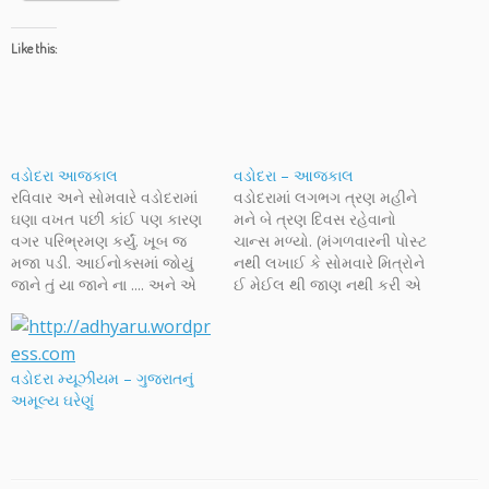
Like this:
વડોદરા આજકાલ
વડોદરા – આજકાલ
રવિવાર અને સોમવારે વડોદરામાં
વડોદરામાં લગભગ ત્રણ મહીને
ઘણા વખત પછી કાંઈ પણ કારણ
મને બે ત્રણ દિવસ રહેવાનો
વગર પરિભ્રમણ કર્યું. ખૂબ જ
ચાન્સ મળ્યો. (મંગળવારની પોસ્ટ
મજા પડી. આઈનોક્સમાં જોયું
નથી લખાઈ કે સોમવારે મિત્રોને
જાને તું યા જાને ના .... અને એ
ઈ મેઈલ થી જાણ નથી કરી એ
મને ખૂબજ ગમ્યુ. અમારૂ પણ
બધાનું કારણ આ જ છે) પોતાના
કોલેજ માં એક ગ્રૃપ હતુ, ભલે
શહેરથી દૂર રહેવાનું ખૂબ અઘરૂ
આવુ નહીં પણ તો ય, અને બીજી
હોય છે....અને એમાંય એમ એસ
વાત ગમી નવા નિશાળીયાઓની
યુનિ. માં કરેલા જલ્સા કે ટેકનો
વડોદરા મ્યૂઝીયમ – ગુજરાતનું
એક્ટીંગની…
ની ઉમંગો યાદ…
અમૂલ્ય ઘરેણું