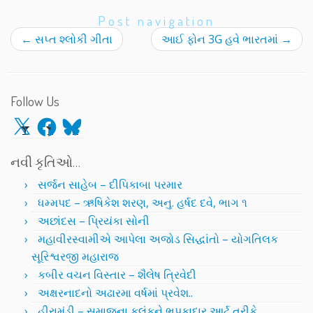
Post navigation
←
સપ્ત શ્લોકી ગીતા
આઈ ફોન 3G હવે ભારતમાં
→
Follow Us
X
Facebook
Bluesky
નવી કૃતિઓ…
સર્જન સાહેબ – દીપિકાબા પરમાર
ધમ્મપદ – ઋષિકેશ શરણ, અનુ. હર્ષદ દવે, ભાગ ૧
અછાંદસ – પ્રિયંકા સોની
મહાવીરસ્વામીએ આપેલા અજોડ સિદ્ધાંતો – યોગતિલક
સૂરિશ્વરજી મહારાજ
કબીર વચન વિસ્તાર – શૈલેષ ત્રિવેદી
અક્ષરનાદનો અઢારમા વર્ષમાં પ્રવેશ..
હીરામંડી – સમાજના કલંકને ભપકાદાર આર્ટ તરીકે