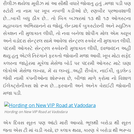
રીલીઝ થયેલા મૂવીઝ માં આ સૌથી વધારે જોવાતુ હતું ..મજા પડી પણ
સ્ટોરી ના નામ પર ખૂબ નબળી કડીઓ છે, રણબીર પ્રભાવશાળી
છે….બાકી બધુ ઠીક છે… તો બિગ બઝારમાં ૧૩ થી ૧૭ ઓગસ્ટના
મહાબચત અભિયાનને ય જોયું, લેન્ડમાર્ક બુકસ્ટોરની અને મ્યુઝિક
સેક્શન ની મુલાકાત લીધી, તો નવા બનેલા શોપીંગ મોલ એમ ક્યૂબ
અને વડોદરા સેન્ટ્રલ સામે આવેલા સેન્ટ્રલ સ્ક્વેર ની મુલાકાત લીધી.
પંદરમી ઓગસ્ટે સેન્ટ્રલ સ્ક્વેરની મુલાકાત લીધી, ધ્વજવંદન અહીં
થયુ હતુ એટલે તિરંગાને ફરકતો જોવાની મજા આવી. ખૂબ મોટા સફેદ
કલરના જાહેરમા મૂકેલા મેસેજ બોર્ડ પર પંદરમી ઓગસ્ટ માટે ઘણા
લોકોએ મેસેજ લખ્યા, મેં ય લખ્યું…અહીં રીબોક, નાઈકી, વુડલેન્ડ
જેવી નામી કંપનીઓના શોરૂમ્સ છે, બીજા માળે ક્રોમા નો વિશાળ
ઈલેક્ટ્રોનીક્સ શો રૂમ છે….ફરવાની અને અનેક વેરાઈટી જોવાની
મજા પડી.
Hording on New VIP Road at Vadodara
એક દિવસ સૂરત પણ આંટો મારી આવ્યો. ભૂલથી બરોડા થી સૂરત
જતા એસ ટી માં ચડી ગયો, છ કલાક થયા, કારણ કે બરોડા થી ભરૂચ