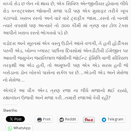
વચ્ચે રોડ છ લેન નો થાય છે, એક સિવિલ એન્જીનીયર હોવાના લીધે
રોડ કન્સ્ટ્રક્શન જોવાની મજા પડી પણ એક મુસાફર તરીકે ખૂબ
કંટાળ્યો. ખરાબ રસ્તો અને વારે વારે ટ્રાફીક જામ….રસ્તો તો બનશે
ત્યારે વપરાશે પણ અત્યારે તો ૩૦૦ કીમી માં ત્રણ વાર ટોલ ટેક્સ
આપીને ખરાબ રસ્તો ભોગવવો પડે છે.
વડોદરા અને સૂરતમાં એક વસ્તુ ઉડીને આંખે વળગી, તે હતી હોર્ડીંગસ
પરની એડ, બોમ્બ બ્લાસ્ટ પછીના દિવસોમાં એનડીટીવી ઈમેજીન પર
આવતી જસુબેન જયંતિલાલ જોશીની જોઈન્ટ ફેમિલિ વાળી સીરિયલ
તરફથી આ એડ હતી, તો અમૂલની પણ એક એડ સરસ હતી જે
બરોડાના ડોન બોસ્કો પાસેના સર્કલ પર છે…..એડની એડ અને મેસેજ
નો મેસેજ …
એકંદરે આ વીક એન્ડ ત્રણ રજા ના લીધે મજાનો થઈ રહ્યો,
રક્ષાબંધન ઉજવી અને મજા કરી…તમારી રજાઓ કેવી રહી?
Share this:
Print
Reddit
Telegram
WhatsApp