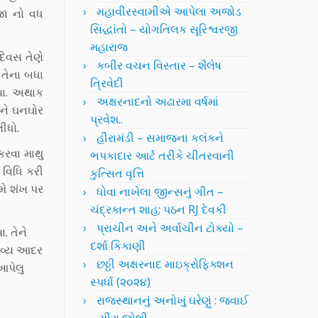
મહાવીરસ્વામીએ આપેલા અજોડ
જા નો વધ
સિદ્ધાંતો – યોગતિલક સૂરિશ્વરજી
મહારાજ
 દિવસ તેણે
કબીર વચન વિસ્તાર – શૈલેષ
 તેના બધા
ત્રિવેદી
યા. અથાક
અક્ષરનાદનો અઢારમા વર્ષમાં
ઈને ઘનઘોર
પ્રવેશ..
ીધો.
હીરામંડી – સમાજના કલંકને
કરવા માથુ
ભપકાદાર આર્ટ તરીકે ચીતરવાની
 વિધિ કરી
કુત્સિત વૃત્તિ
મે શંખ પર
ધોવા નાખેલા જીન્સનું ગીત –
ચંદ્રકાન્ત શાહ; પઠન RJ દેવકી
પ્રાચીન અને અર્વાચીન ટોક્યો –
. તેને
દર્શા કિકાણી
 ભવ્ય આદર
છઠ્ઠી અક્ષરનાદ માઇક્રોફિક્શન
આપેલુ
સ્પર્ધા (૨૦૨૪)
રાજસ્થાનનું અનોખું ઘરેણું : જવાઈ