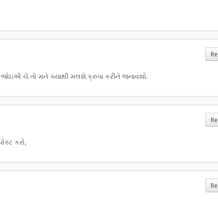
Re
જોઇએૅ ચે તો મને ક્યાથી મલશે.ક્રુપા કરીને જનાવશો.
Re
પોસ્ટ કરો,
Re