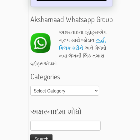
Aksharnaad Whatsapp Group
અક્ષરનાદના વ્હોટ્સએપ
ગ્રુપ સાથે જોડાવ
અહીં
ક્લિક કરીને
અને મેળવો
નવા લેખની લિંક તમારા
વ્હોટ્સએપમાં.
Categories
Categories
અક્ષરનાદમા શોધો