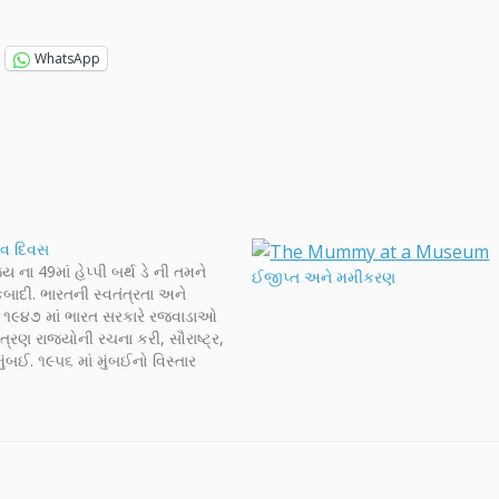
WhatsApp
રવ દિવસ
ય ના 49માં હેપ્પી બર્થ ડે ની તમને
ઈજીપ્ત અને મમીકરણ
કબાદી. ભારતની સ્વતંત્રતા અને
 ૧૯૪૭ માં ભારત સરકારે રજવાડાઓ
 ત્રણ રાજ્યોની રચના કરી, સૌરાષ્ટ્ર,
ંબઈ. ૧૯૫૬ માં મુંબઈનો વિસ્તાર
 સૌરાષ્ટ્ર અને હૈદરાબાદ તથા
 ના કેટલાક ભાગો ઉમેરાયા. આ નવા