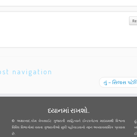
Re
ost navigation
તું – સિલાસ પટે
ધ્યાનમાં રાખશો..
© અક્ષરનાદ.કોમ વેબસાઈટ ગુજરાતી સાહિત્યને ઈન્ટરનેટના માધ્યમથી વિશ્વના
હ
વિવિધ વિભાગોમાં વસતા ગુજરાતીઓ સુધી પહોંચાડવાનો તદ્દન અવ્યાવસાયિક પ્રયાસ
વ
છે.
ઈ