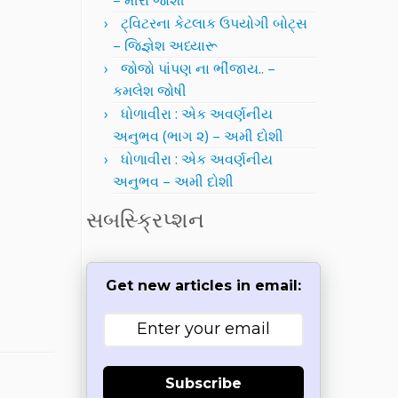
– મીરા જોશી
ટ્વિટરના કેટલાક ઉપયોગી બોટ્સ
– જિજ્ઞેશ અધ્યારૂ
જોજો પાંપણ ના ભીંજાય.. –
કમલેશ જોષી
ધોળાવીરા : એક અવર્ણનીય
અનુભવ (ભાગ ૨) – અમી દોશી
ધોળાવીરા : એક અવર્ણનીય
અનુભવ – અમી દોશી
સબસ્ક્રિપ્શન
Get new articles in email:
Subscribe