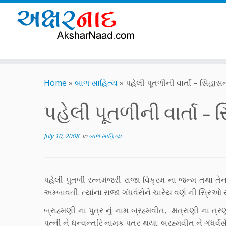
Skip
to
Home
»
બાળ સાહિત્ય
»
પહેલી પૂતળીની વાર્તા – સિંહા
content
પહેલી પૂતળીની વાર્તા –
July 10, 2008
in
બાળ સાહિત્ય
પહેલી પુતળી રત્નમંજરી રાજા વિક્રમ ના જન્મ તથા તેના 
અમ્બાવતી. ત્યાંના રાજા ગંધર્વસેને ચારેય વર્ણ ની સ્રિઓ 
બ્રાહ્મણી ના પુત્ર નું નામ બ્રહ્મવીત, ક્ષત્રાણી ના ત્ર
પત્ની ને ધન્વન્તરિ નામક પુત્ર થયા. બ્રહ્મવીત ને ગંધર