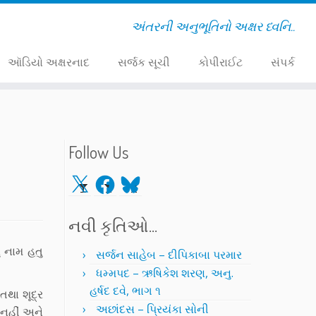
અંતરની અનુભૂતિનો અક્ષર ધ્વનિ..
ઑડિયો અક્ષરનાદ
સર્જક સૂચી
કોપીરાઈટ
સંપર્ક
Follow Us
X
Facebook
Bluesky
નવી કૃતિઓ…
ં નામ હતુ
સર્જન સાહેબ – દીપિકાબા પરમાર
ધમ્મપદ – ઋષિકેશ શરણ, અનુ.
હર્ષદ દવે, ભાગ ૧
 તથા શૂદ્ર
અછાંદસ – પ્રિયંકા સોની
 નહીં અને