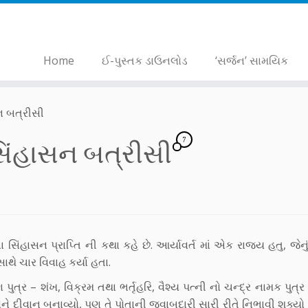
Home
ઈ-પુસ્તક ડાઉનલોડ
‘સર્જન’ સામયિક
સન બત્રીસી
7
 સિંહાસન બત્રીસી
સિંહાસન પ્રાપ્તિ ની કથા કહે છે. આર્યાવર્ત માં એક રાજ્ય હતુ, જેનુ
સાથે ચાર વિવાહ કર્યા હતા.
ણ પુત્ર – શંખ, વિક્રમ તથા ભર્તૃહરિ, વૈશ્ય પત્ની નો ચન્દ્ર નામક પુત્ર
્વસેને દીવાન બનાવ્યો, પણ તે પોતાની જવાબદારી સારી રીતે નિભાવી શક્યો