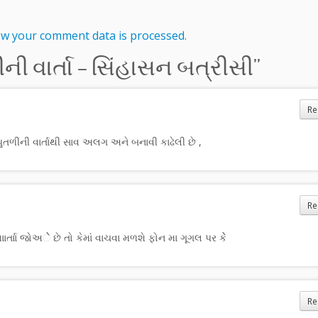
w your comment data is processed.
ની વાર્તા – સિંહાસન બત્રીસી
”
Re
ુતળીની વાર્તાથી સાવ અલગ અને બનાવી કાઢેલી છે ,
Re
ર્તાા જોઅેે છે તો કેમાંં વાચવા મળશે ફોન મા ગૂગલ પર કેે
Re