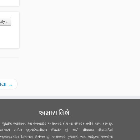
ply
↓
લિયા
→
અમારા વિશે..
ું, જીજ્ઞેશ અધ્યારૂ, આ વેબસાઈટ અક્ષરનાદ.કોમ ના સંપાદક તરીકે કામ કરૂં છું.
્યવસાયે મરીન જીયોટેકનીકલ ઈજનેર છું અને પીપાવાવ શિપયાર્ડમાં
ન્ફ્રાસ્ટ્રક્ચર વિભાગમાં મેનેજર છું. અક્ષરનાદ ગુજરાતી ભાષા સાહિત્ય પ્રત્યેના