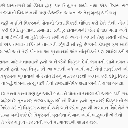
ી ધારાનગરી માં ઊઁચા હોદ્દા પર નિયુક્ત થયો. તથા એક દિવસ રા
 જવાનો વિચાર કર્યો. પણ ઉજ્જૈન આવતા જ તેનું મૃત્યુ થઈ ગયુ.
ેને નહીં ગણીને વિક્રમને પોતાનો ઉત્તરાધિકારી ઘોષિત કરી દેશે. તેથી એક
ર કરી દીધો. હત્યાના સમાચાર સર્વત્ર દાવાનળની જેમ ફેલાઈ ગયા અને
 ભાઈઓની માહિતિ શંખને મળી ગઈ અને તે બધાને તેણે મરાવી નાંખ્
માં એક તળાવના કિનારે નાનકડી ઝૂંપડી માં રહે છે અને કંદમૂળ ફળ ખા
 લાગ્યો અને તેણે પોતાના આ પ્રયાસમાં એક તાંત્રીકને પણ શામેલ કરી લ
આરાધના માટે મનાવવાનો હતો અને જેવો વિક્રમ દેવી ભગવતી સામે નમન 
 નાખવાનો હતો, પણ વિક્રમને આ વાતની ગંધ આવી ગઈ. તેણે તાંત્રીકને એ
િક્રમના ભુલાવામાં શંખે તાંત્રીકનું મસ્તક ધડથી અલગ કરી દીધું. વિક્ર
 નાખ્યું. શંખના મૃત્યુ પછી તેનો રાજ્યાભિષેક થયો અને તે રાજા બન્યા.
છો કરતા કરતા ઘણે દૂર આવી ગયા, તે પોતાના રસાલા થી અલગ પડી ગયા
 મહેલ છે. તૂતવરણ રાજા બાહુબલી નો દિવાન હતો. તૂતવરણે વિક્રમનો
્યાભિષેક કરે તો વિક્રમ યશસ્વી થશે અને જો બાહુબલી ભગવાન શિવે તેને 
 રાજા બની શકે છે. વિક્રમની પ્રાર્થના ને માન આપી બાહુબલીએ તેનો
ાપે તે એક મહાન ચક્રવર્તી અને પ્રભાવશાળી શાસક થયા.