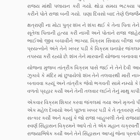
રાજ્ય માંથી પલાયન કરી ગયો. થોડા સમય ભટક્યા પછ
કરીને પોતે રાજા બની ગયો. ઘણા દિવસો બાદ તેણે ઉજ્જૈન
ક્ષત્રાણી ના મોટા પુત્ર શંખ ને શંકા થઈ કે તેના પિતા ત
સૂતેલા પિતાની હત્યા કરી નાખી અને પોતાને રાજા જાહે
ભાઈઓ જીવ બચાવીને ભાગ્યા. વિક્રમ સિવાય બીજા બધા
પ્રયત્નોને અંતે તેને ખબર પડી કે વિક્રમ ઘનઘોર જંગલ
તપસ્યા કરી રહ્યો છે. શંખ તેને મારવાની યોજના બનાવવા
યોજના મુજબ તાંત્રીક વિક્રમ પાસે જઈ ને તેને દેવી 
ઝુકાવે કે મંદિર માં છુપાયેલો શંખ તેને તલવારથી મારી
બતાવવા કહ્યૂં અને તાંત્રીક જેવો ભગવતી સામે નમ્યો કે વ
વળતો પ્રહાર કર્યો અને તેની તલવાર લઈને તેનું માથુ કાપી
એકવાર વિક્રમ શિકાર કરવા જંગલમાં ગયા અને મૃગનો પી
એક મહેલ દેખાયો અને પૂછતા ખબર પડી કે તે તૂતવરણ નો
સત્કાર કર્યો અને કહ્યું કે જો રાજા બાહુબલી તેનો રાજ
સ્વર્ણ સિંહાસન વિક્રમને આપે તો તે એક મહાન ચક્રવર્તી
રાજ્યાભિષેક કર્યો અને તેને સિંહાસન આપ્યું જેના પ્રત