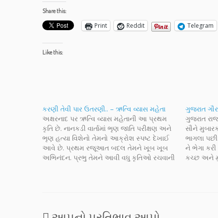
Share this:
Print
Reddit
Telegram
Like this:
કરણી તેવી પાર ઉતરણી.. – ઋત્વિ વ્યાસ મહેતા
ગુજરાત ગૌ
અક્ષરનાદ પર ઋત્વિ વ્યાસ મહેતાની આ પ્રથમ
ગુજરાત રાજ્
કૃતિ છે. નાનકડી વાર્તામાં ભૃણ જાતિ પરીક્ષણ અને
સૌને મુબાર
ભૃણ હત્યા વિશેનો તેમનો આક્રોશ સ્પષ્ટ દેખાઈ
ભાગલા પછી
આવે છે. પ્રથમ રજૂઆત બદલ તેમને ખૂબ ખૂબ
ને ભેગા કરી
અભિનંદન. પ્રભુ તેમને આવી વધુ કૃતિઓ રચવાની
કચ્છ અને મુ
પ્રેરણા અને શક્તિ આપે એ જ પ્રાર્થના સાથે
કરીને કચ્છ,
અક્ષરનાદને આ કૃતિ પાઠવવા બદલ…
મધ્યપ્રદેશ
રાજ્યમાં…
આપનો પ્રતિભાવ આપો....