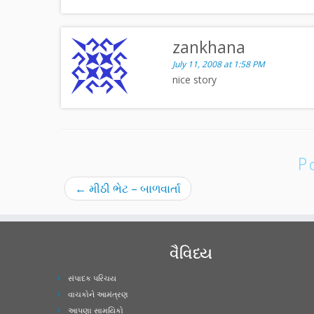
zankhana
July 11, 2008 at 1:58 PM
nice story
P
←
મીઠી ભેટ – બાળવાર્તા
વૈવિધ્ય
સંપાદક પરિચય
વાચકોને આમંત્રણ
આપણા સામયિકો